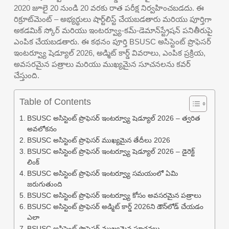
2020 జూలై 20 నుండి 20 వరకు రాత పరీక్ష నిర్వహించబడదు. ఈ
రిక్రూట్‌మెంట్ – అభ్యర్థులు షార్ట్‌లిస్ట్ చేయబడతారు మరియు పూర్తిగా
అకడమిక్ స్కోర్ మరియు ఇంటర్వ్యూ-కమ్-డెమాన్‌స్ట్రేషన్ పనితీరుపై
ఎంపిక చేయబడతారు. ఈ కథనం పూర్తి BSUSC అసిస్టెంట్ ప్రొఫెసర్
ఇంటర్వ్యూ షెడ్యూల్ 2026, అడ్మిట్ కార్డ్ వివరాలు, ఎంపిక ప్రక్రియ,
అవసరమైన పత్రాలు మరియు ముఖ్యమైన సూచనలను కవర్
చేస్తుంది.
Table of Contents
BSUSC అసిస్టెంట్ ప్రొఫెసర్ ఇంటర్వ్యూ షెడ్యూల్ 2026 – త్వరిత
అవలోకనం
BSUSC అసిస్టెంట్ ప్రొఫెసర్ ముఖ్యమైన తేదీలు 2026
BSUSC అసిస్టెంట్ ప్రొఫెసర్ ఇంటర్వ్యూ షెడ్యూల్ 2026 – డైరెక్ట్
లింక్
BSUSC అసిస్టెంట్ ప్రొఫెసర్ ఇంటర్వ్యూ సమయంలో ఏమి
జరుగుతుంది
BSUSC అసిస్టెంట్ ప్రొఫెసర్ ఇంటర్వ్యూ కోసం అవసరమైన పత్రాలు
BSUSC అసిస్టెంట్ ప్రొఫెసర్ అడ్మిట్ కార్డ్ 2026ని డౌన్‌లోడ్ చేయడం
ఎలా
BSUSC అసిస్టెంట్ ప్రొఫెసర్ ముఖ్యమైన సూచనలు