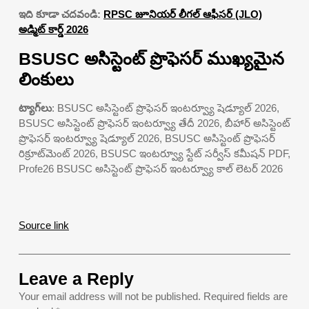
ఇది కూడా చదవండి:
RPSC జూనియర్ లీగల్ ఆఫీసర్ (JLO)
అడ్మిట్ కార్డ్ 2026
BSUSC అసిస్టెంట్ ప్రొఫెసర్ ముఖ్యమైన
లింకులు
ట్యాగ్‌లు
: BSUSC అసిస్టెంట్ ప్రొఫెసర్ ఇంటర్వ్యూ షెడ్యూల్ 2026,
BSUSC అసిస్టెంట్ ప్రొఫెసర్ ఇంటర్వ్యూ తేదీ 2026, బీహార్ అసిస్టెంట్
ప్రొఫెసర్ ఇంటర్వ్యూ షెడ్యూల్ 2026, BSUSC అసిస్టెంట్ ప్రొఫెసర్
రిక్రూట్‌మెంట్ 2026, BSUSC ఇంటర్వ్యూ స్టేట్ సర్వీస్ కమీషన్ PDF,
Profe26 BSUSC అసిస్టెంట్ ప్రొఫెసర్ ఇంటర్వ్యూ కాల్ లెటర్ 2026
Source link
Leave a Reply
Your email address will not be published.
Required fields are