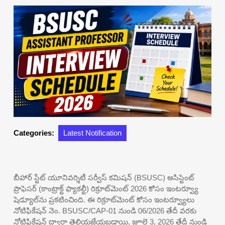
Categories:
Latest Notification
బీహార్ స్టేట్ యూనివర్శిటీ సర్వీస్ కమిషన్ (BSUSC) అసిస్టెంట్
ప్రొఫెసర్ (కాంట్రాక్ట్ ఫ్యాకల్టీ) రిక్రూట్‌మెంట్ 2026 కోసం ఇంటర్వ్యూ
షెడ్యూల్‌ను ప్రకటించింది. ఈ రిక్రూట్‌మెంట్ కోసం ఇంటర్వ్యూలు
నోటిఫికేషన్ నెం. BSUSC/CAP-01 నుండి 06/2026 తేదీ వరకు
నోటిఫికేషన్ ద్వారా తెలియజేయబడ్డాయి, జూలై 3, 2026 తేదీ నుండి