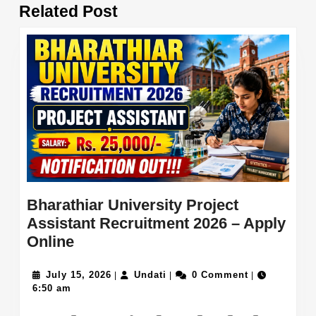
Related Post
post:
post:
Bharathiar University Project
Assistant Recruitment 2026 – Apply
Bharathiar
Online
University
Project
July
Undati
July 15, 2026
Undati
0 Comment
|
|
|
15,
6:50 am
Assistant
2026
Recruitment