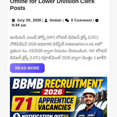
Offline for Lower Division Clerk
IAF
Posts
LDC
Recruitment
July
Undati
July 29, 2026
Undati
0 Comment
|
|
|
29,
8:44 am
2026
2026
–
ఇండియన్ ఎయిర్ ఫోర్స్ (IAF) లోయర్ డివిజన్ క్లర్క్ (LDC)
Apply
నోటిఫికేషన్ 2026 అధికారిక వెబ్‌సైట్ indianairforce.nic.inలో
Offline
ప్రకటన నం. 03/2026 ద్వారా విడుదల చేయబడింది. IAF లోయర్
for
డివిజన్ క్లర్క్ (LDC) రిక్రూట్‌మెంట్ 2026 ద్వారా మొత్తం 1 ఖాళీని
Lower
Division
READ
READ MORE
MORE
Clerk
Posts