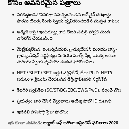
కోసం అవసరమైన పత్రాలు
సరిదిద్దబడిన/చివరిగా సమర్పించబడిన ఆన్‌లైన్ దరఖాస్తు
ఫారమ్ యొక్క రెండు స్వీయ-ధృవీకరించబడిన ముద్రిత కాపీలు
అడ్మిట్ కార్డ్ / ఇంటర్వ్యూ కాల్ లెటర్ సమర్థ్ పోర్టల్ నుండి
డౌన్‌లోడ్ చేయబడింది
మెట్రిక్యులేషన్, ఇంటర్మీడియట్, గ్రాడ్యుయేషన్ మరియు పోస్ట్-
గ్రాడ్యుయేషన్ సర్టిఫికెట్లు మరియు మార్క్ షీట్ల యొక్క అసలు
మరియు స్వీయ-ధృవీకరించబడిన ఫోటోకాపీలు
NET / SLET / SET అర్హత సర్టిఫికేట్, లేదా Ph.D. NETకి
బదులుగా క్లెయిమ్ చేయబడిన డిగ్రీ/ప్రొవిజనల్ సర్టిఫికేట్
కేటగిరీ సర్టిఫికేట్ (SC/ST/BC/EBC/EWS/PwD), వర్తించే చోట
ప్రభుత్వం జారీ చేసిన చెల్లుబాటు అయ్యే ఫోటో ID రుజువు
ఇటీవలి పాస్‌పోర్ట్ సైజు ఫోటోలు
ఇది కూడా చదవండి:
బ్యాంక్ ఆఫ్ బరోడా అప్రెంటిస్ ఫలితాలు 2026