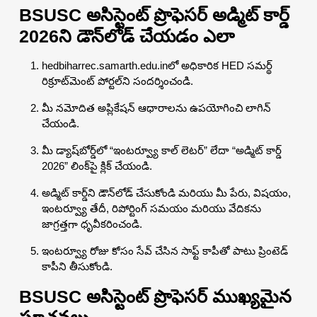
BSUSC అసిస్టెంట్ ప్రొఫెసర్ అడ్మిట్ కార్డ్
2026ని డౌన్‌లోడ్ చేయడం ఎలా
hedbiharrec.samarth.edu.inలో అధికారిక HED సమర్థ్
రిక్రూట్‌మెంట్ పోర్టల్‌ని సందర్శించండి.
మీ నమోదిత అప్లికేషన్ ఆధారాలను ఉపయోగించి లాగిన్
చేయండి.
మీ డ్యాష్‌బోర్డ్‌లో “ఇంటర్వ్యూ కాల్ లెటర్” లేదా “అడ్మిట్ కార్డ్
2026” లింక్‌పై క్లిక్ చేయండి.
అడ్మిట్ కార్డ్‌ని డౌన్‌లోడ్ చేసుకోండి మరియు మీ పేరు, విషయం,
ఇంటర్వ్యూ తేదీ, రిపోర్టింగ్ సమయం మరియు వేదికను
జాగ్రత్తగా ధృవీకరించండి.
ఇంటర్వ్యూ రోజు కోసం సేవ్ చేసిన సాఫ్ట్ కాపీతో పాటు ప్రింటెడ్
కాపీని తీసుకోండి.
BSUSC అసిస్టెంట్ ప్రొఫెసర్ ముఖ్యమైన