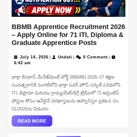
BBMB Apprentice Recruitment 2026
– Apply Online for 71 ITI, Diploma &
BBMB
Graduate Apprentice Posts
Apprentice
July
Undati
Recruitment
July 14, 2026
Undati
0 Comment
|
|
|
14,
6:42 am
2026
2026
–
భాక్రా బియాస్ మేనేజ్‌మెంట్ బోర్డ్ (BBMB) 2026–27 శిక్షణ
Apply
సంవత్సరానికి నంగల్‌లోని భాక్రా పవర్ హౌస్ సర్కిల్ పరిధిలోని
Online
ITI, డిప్లొమా మరియు గ్రాడ్యుయేట్/డిగ్రీ ట్రేడ్‌లలో 71 అప్రెంటిస్
for
పోస్టుల కోసం ఆన్‌లైన్ దరఖాస్తులను ఆహ్వానిస్తూ ప్రకటన నం.
71
01/2026ను విడుదల
ITI,
READ
Diploma
READ MORE
MORE
&