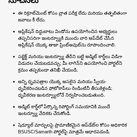
సూచనలు
ఈ రిక్రూట్‌మెంట్ కోసం వ్రాత పరీక్ష లేదు మరియు తత్ఫలితంగా
జవాబు కీ లేదు.
అప్లికేషన్ దిద్దుబాటు విండోను ఉపయోగించిన అభ్యర్థులు
తప్పనిసరిగా ఇంటర్వ్యూకి ముందు వారి అప్‌డేట్ చేసిన
అప్లికేషన్ యొక్క తాజా ప్రింట్‌అవుట్‌ను రూపొందించాలి.
సబ్జెక్ట్ మరియు ఇంటర్వ్యూ తేదీని బట్టి అడ్మిట్ కార్డ్‌లు విడిగా
విడుదల చేయబడవచ్చు; మీ లాగిన్‌ని ఉపయోగించి పోర్టల్‌ని
క్రమం తప్పకుండా తనిఖీ చేయండి.
అన్ని ధృవపత్రాల యొక్క అసలైన మరియు స్వీయ-
ధృవీకరించబడిన ఫోటోకాపీలు రెండింటినీ తీసుకెళ్లండి;
ధృవీకరణ ఇంటర్వ్యూలోనే నిర్వహించబడుతుంది.
అడ్మిట్ కార్డ్‌లో పేర్కొన్న రిపోర్టింగ్ సమయానికి ముందే
ఇంటర్వ్యూ వేదికకు చేరుకోండి.
షెడ్యూల్ మార్పులపై ప్రామాణికమైన అప్‌డేట్‌ల కోసం అధికారిక
BSUSC/Samarth పోర్టల్‌పై మాత్రమే ఆధారపడండి.