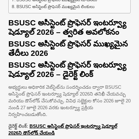
BSUSC అసిస్టెంట్ ప్రొఫెసర్ ముఖ్యమైన లింకులు
BSUSC అసిస్టెంట్ ప్రొఫెసర్ ఇంటర్వ్యూ
షెడ్యూల్ 2026 – త్వరిత అవలోకనం
BSUSC అసిస్టెంట్ ప్రొఫెసర్ ముఖ్యమైన
తేదీలు 2026
BSUSC అసిస్టెంట్ ప్రొఫెసర్ ఇంటర్వ్యూ
షెడ్యూల్ 2026 – డైరెక్ట్ లింక్
అభ్యర్థులు అధికారిక వెబ్‌సైట్‌ను సందర్శించడం ద్వారా BSUSC
అసిస్టెంట్ ప్రొఫెసర్ ఇంటర్వ్యూ షెడ్యూల్ 2026ని తనిఖీ చేయవచ్చు
మరియు డౌన్‌లోడ్ చేసుకోవచ్చు. వివిధ సబ్జెక్టుల కోసం 2026 జూలై 20
నుండి 27 జూలై 2026 వరకు ఇంటర్వ్యూ ప్రక్రియ
నిర్వహించబడుతోంది.
డైరెక్ట్ లింక్:
BSUSC అసిస్టెంట్ ప్రొఫెసర్ ఇంటర్వ్యూ షెడ్యూల్
2026ని డౌన్‌లోడ్ చేయండి