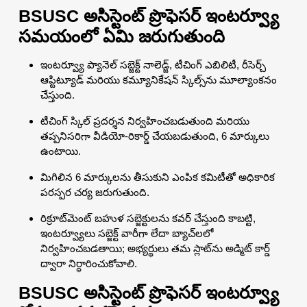
BSUSC అసిస్టెంట్ ప్రొఫెసర్ ఇంటర్వ్యూ
సమయంలో ఏమి జరుగుతుంది
ఇంటర్వ్యూ ప్యానెల్ సబ్జెక్ట్ నాలెడ్జ్, టీచింగ్ ఎబిలిటీ, రీసెర్చ్
ఆప్టిట్యూడ్ మరియు కమ్యూనికేషన్ స్కిల్స్‌ను మూల్యాంకనం
చేస్తుంది.
టీచింగ్ స్కిల్ ప్రదర్శన నిర్వహించబడుతుంది మరియు
తప్పనిసరిగా వీడియో-రికార్డ్ చేయబడుతుంది, 6 మార్కులు
ఉంటాయి.
మిగిలిన 6 మార్కులను తీసుకుని ఎంపిక కమిటీతో అధికారిక
పరస్పర చర్య జరుగుతుంది.
రిక్రూట్‌మెంట్ బహుళ సబ్జెక్టులను కవర్ చేస్తుంది కాబట్టి,
ఇంటర్వ్యూలు సబ్జెక్ట్ వారీగా లేదా బ్యాచ్‌లలో
నిర్వహించబడతాయి; అభ్యర్థులు తమ స్లాట్‌ను అడ్మిట్ కార్డ్
ద్వారా నిర్ధారించుకోవాలి.
BSUSC అసిస్టెంట్ ప్రొఫెసర్ ఇంటర్వ్యూ