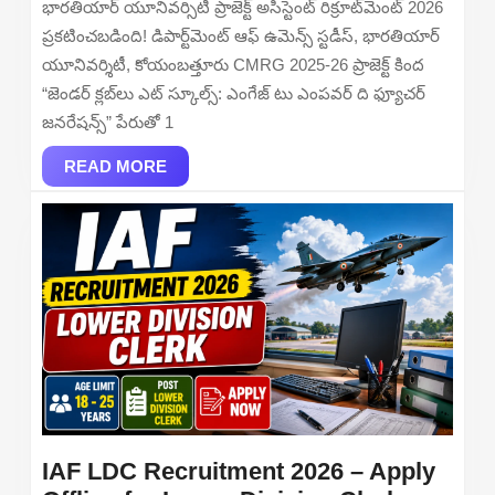
భారతియార్ యూనివర్సిటీ ప్రాజెక్ట్ అసిస్టెంట్ రిక్రూట్‌మెంట్ 2026
2026
ప్రకటించబడింది! డిపార్ట్‌మెంట్ ఆఫ్ ఉమెన్స్ స్టడీస్, భారతియార్
–
యూనివర్శిటీ, కోయంబత్తూరు CMRG 2025-26 ప్రాజెక్ట్ కింద
Apply
“జెండర్ క్లబ్‌లు ఎట్ స్కూల్స్: ఎంగేజ్ టు ఎంపవర్ ది ఫ్యూచర్
Online
జనరేషన్స్” పేరుతో 1
READ
READ MORE
MORE
IAF LDC Recruitment 2026 – Apply