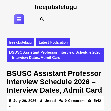
Skip
freejobstelugu
to
content
Open
Skip
Button
to
content
freejobstelugu
Latest Notification
BSUSC Assistant Professor Interview Schedule 2026
– Interview Dates, Admit Card
BSUSC Assistant Professor
Interview Schedule 2026 –
Interview Dates, Admit Card
July
Undati
July 20, 2026
Undati
0 Comment
5:42
|
|
|
20,
am
2026