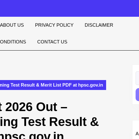
ABOUT US
PRIVACY POLICY
DISCLAIMER
CONDITIONS
CONTACT US
S
fo
ng Test Result & Merit List PDF at hpsc.gov.in
 2026 Out –
ng Test Result &
 hpsc.gov.in
A