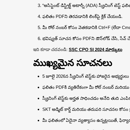
“అసిస్టెంట్ డిస్ట్రిక్ట్ అటార్నీ (ADA) స్క్రీనింగ్ టె
ఫలితం PDFని తెరవడానికి లింక్‌పై క్లిక్ చేయండి.
మీ రోల్ నంబర్ కోసం వెతకడానికి Ctrl+F (లేదా 
భవిష్యత్ సూచన కోసం PDFని డౌన్‌లోడ్ చేసి, సేవ్ 
ఇది కూడా చదవండి:
SSC CPO SI 2024 మార్కులు
ముఖ్యమైన సూచనలు
5 జూలై 2026న స్క్రీనింగ్ టెస్ట్‌కు హాజరైన అభ్యర్
ఫలితం PDFకి వ్యతిరేకంగా మీ రోల్ నంబర్ మరియు వ్
స్క్రీనింగ్ టెస్ట్‌కు అర్హత సాధించడం అనేది తుది ఎం
SKT అడ్మిట్ కార్డ్ మరియు తదుపరి సూచనల కోసం క్
మీ ఫలితంలో ఏదైనా వ్యత్యాసం ఉన్నట్లయితే, ఫిర్యాద