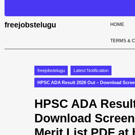
Skip
to
content
Skip
freejobstelugu
HOME
to
content
TERMS & 
freejobstelugu
Latest Notification
HPSC ADA Result 2026 Out – Download Screeni
HPSC ADA Result
Download Screeni
Merit List PDF at