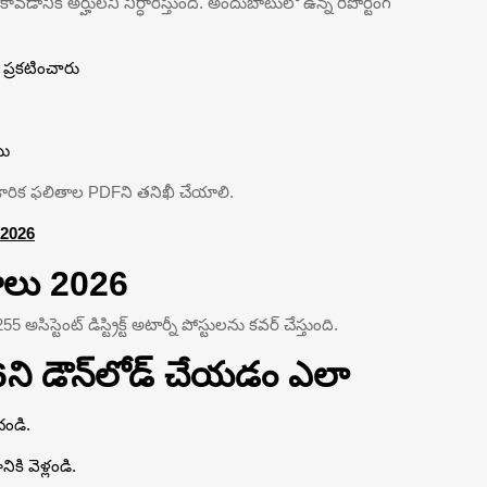
ు కావడానికి అర్హులని నిర్ధారిస్తుంది. అందుబాటులో ఉన్న రిపోర్టింగ్
 ప్రకటించారు
యి
కారిక ఫలితాల PDFని తనిఖీ చేయాలి.
్ 2026
ాలు 2026
 అసిస్టెంట్ డిస్ట్రిక్ట్ అటార్నీ పోస్టులను కవర్ చేస్తుంది.
ి డౌన్‌లోడ్ చేయడం ఎలా
చండి.
ికి వెళ్లండి.