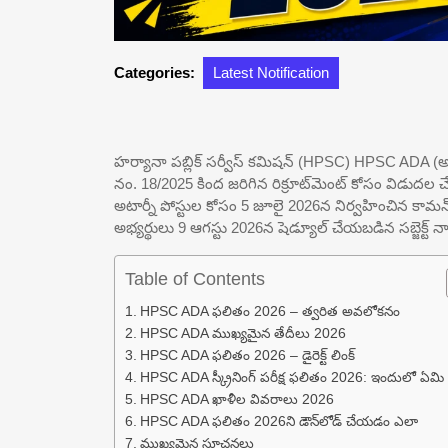
Categories:
Latest Notification
హర్యానా పబ్లిక్ సర్వీస్ కమిషన్ (HPSC) HPSC ADA (అసిస్టెంట్ డ
నం. 18/2025 కింద జరిగిన రిక్రూట్‌మెంట్ కోసం విడుదల చేసింది
అటార్నీ పోస్టుల కోసం 5 జూలై 2026న నిర్వహించిన కామన్ స
అభ్యర్థులు 9 ఆగస్టు 2026న షెడ్యూల్ చేయబడిన సబ్జెక్ట్ నాలె
Table of Contents
HPSC ADA ఫలితం 2026 – త్వరిత అవలోకనం
HPSC ADA ముఖ్యమైన తేదీలు 2026
HPSC ADA ఫలితం 2026 – డైరెక్ట్ లింక్
HPSC ADA స్క్రీనింగ్ పరీక్ష ఫలితం 2026: ఇందులో ఏమి
HPSC ADA ఖాళీల వివరాలు 2026
HPSC ADA ఫలితం 2026ని డౌన్‌లోడ్ చేయడం ఎలా
ముఖ్యమైన సూచనలు