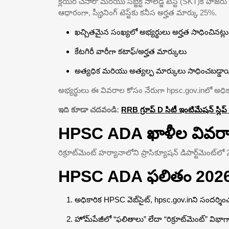
క్లియర్ చేసారో మరియు సబ్జెక్ట్ నాలెడ్జ్ టెస్ట్ (SKT)కి హాజర
ఆధారంగా, స్క్రీనింగ్ టెస్ట్‌కు కనీస అర్హత మార్కు 25%.
ఖచ్చితమైన సంఖ్యలో అభ్యర్థులు అర్హత సాధించినట్లు
కేటగిరీ వారీగా కటాఫ్/అర్హత మార్కులు
అత్యధిక మరియు అత్యల్ప మార్కులు సాధించబడ్డా
అభ్యర్థులు ఈ వివరాల కోసం నేరుగా hpsc.gov.inలో అధి
ఇది కూడా చదవండి:
RRB గ్రూప్ D సిటీ ఇంటిమేషన్ స్లిప
HPSC ADA ఖాళీల వివర
రిక్రూట్‌మెంట్ హర్యానాలోని ప్రాసిక్యూషన్ డిపార్ట్‌మెంట్‌లో 255
HPSC ADA ఫలితం 2026న
అధికారిక HPSC వెబ్‌సైట్, hpsc.gov.inని సందర్శిం
హోమ్‌పేజీలో “ఫలితాలు” లేదా “రిక్రూట్‌మెంట్” విభాగాన