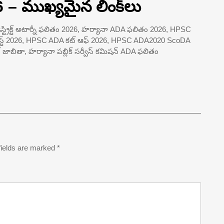
 ముఖ్యమైన లింక్‌లు
్ట్రిక్ట్ అటార్నీ ఫలితం 2026, హర్యానా ADA ఫలితం 2026, HPSC
్ లిస్ట్ 2026, HPSC ADA కట్ ఆఫ్ 2026, HPSC ADA2020 ScoDA
ెరిట్ జాబితా, హర్యానా పబ్లిక్ సర్వీస్ కమిషన్ ADA ఫలితం
fields are marked
*