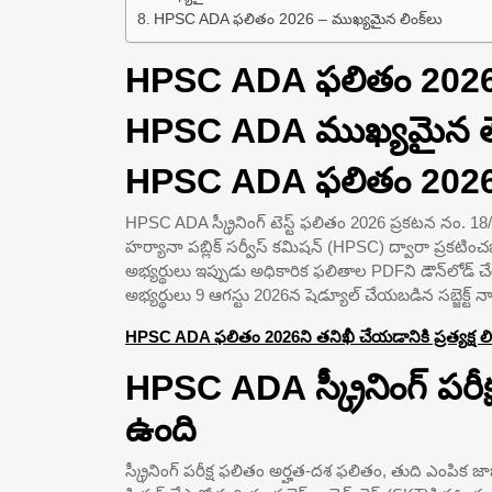
HPSC ADA ఫలితం 2026 – ముఖ్యమైన లింక్‌లు
HPSC ADA ఫలితం 2026
HPSC ADA ముఖ్యమైన త
HPSC ADA ఫలితం 2026 – డ
HPSC ADA స్క్రీనింగ్ టెస్ట్ ఫలితం 2026 ప్రకటన నం. 18/2025
హర్యానా పబ్లిక్ సర్వీస్ కమిషన్ (HPSC) ద్వారా ప్రకటించబ
అభ్యర్థులు ఇప్పుడు అధికారిక ఫలితాల PDFని డౌన్‌లోడ్ చ
అభ్యర్థులు 9 ఆగస్టు 2026న షెడ్యూల్ చేయబడిన సబ్జెక్ట్ నాల
HPSC ADA ఫలితం 2026ని తనిఖీ చేయడానికి ప్రత్యక్ష లి
HPSC ADA స్క్రీనింగ్ పర
ఉంది
స్క్రీనింగ్ పరీక్ష ఫలితం అర్హత-దశ ఫలితం, తుది ఎంపిక జాబ