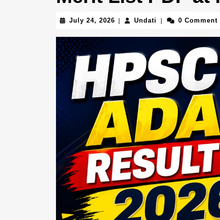
July
Undati
July 24, 2026
Undati
0 Comment
|
|
24,
2026