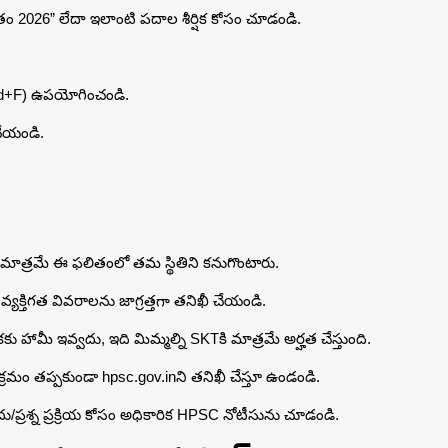
స్ట్ ఫలితం 2026” లేదా ఇలాంటి పదాల శీర్షిక కోసం చూడండి.
Cmd+F) ఉపయోగించండి.
చేయండి.
థులు మాత్రమే ఈ ఫలితంలో తమ స్థితిని కనుగొంటారు.
యక్తిగత వివరాలను జాగ్రత్తగా తనిఖీ చేయండి.
పికకు హామీ ఇవ్వదు, ఇది మిమ్మల్ని SKTకి మాత్రమే అర్హత చేస్తుంది.
రమం తప్పకుండా hpsc.gov.inని తనిఖీ చేస్తూ ఉండండి.
ు/ప్రశ్న ప్రక్రియ కోసం అధికారిక HPSC నోటీసును చూడండి.