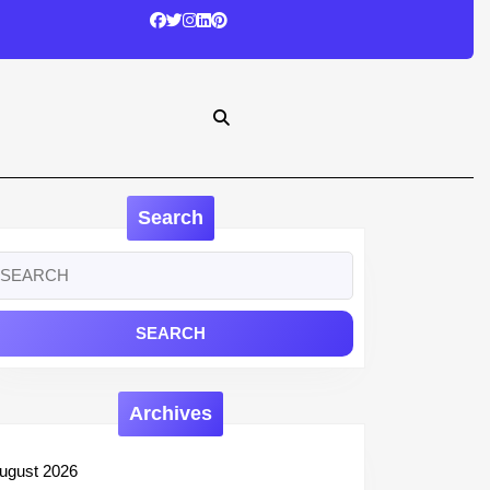
Search
earch
r:
Archives
ugust 2026