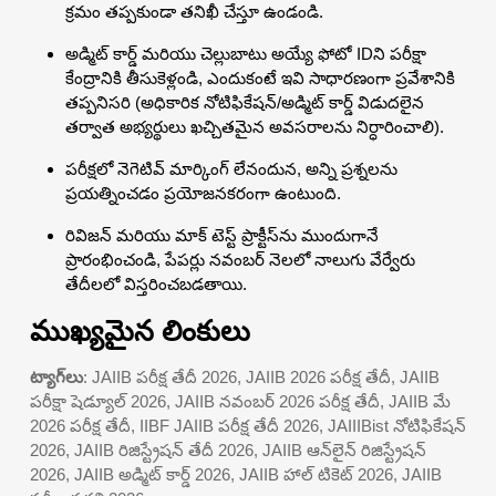
క్రమం తప్పకుండా తనిఖీ చేస్తూ ఉండండి.
అడ్మిట్ కార్డ్ మరియు చెల్లుబాటు అయ్యే ఫోటో IDని పరీక్షా
కేంద్రానికి తీసుకెళ్లండి, ఎందుకంటే ఇవి సాధారణంగా ప్రవేశానికి
తప్పనిసరి (అధికారిక నోటిఫికేషన్/అడ్మిట్ కార్డ్ విడుదలైన
తర్వాత అభ్యర్థులు ఖచ్చితమైన అవసరాలను నిర్ధారించాలి).
పరీక్షలో నెగెటివ్ మార్కింగ్ లేనందున, అన్ని ప్రశ్నలను
ప్రయత్నించడం ప్రయోజనకరంగా ఉంటుంది.
రివిజన్ మరియు మాక్ టెస్ట్ ప్రాక్టీస్‌ను ముందుగానే
ప్రారంభించండి, పేపర్లు నవంబర్ నెలలో నాలుగు వేర్వేరు
తేదీలలో విస్తరించబడతాయి.
ముఖ్యమైన లింకులు
ట్యాగ్‌లు
: JAIIB పరీక్ష తేదీ 2026, JAIIB 2026 పరీక్ష తేదీ, JAIIB
పరీక్షా షెడ్యూల్ 2026, JAIIB నవంబర్ 2026 పరీక్ష తేదీ, JAIIB మే
2026 పరీక్ష తేదీ, IIBF JAIIB పరీక్ష తేదీ 2026, JAIIIBist నోటిఫికేషన్
2026, JAIIB రిజిస్ట్రేషన్ తేదీ 2026, JAIIB ఆన్‌లైన్ రిజిస్ట్రేషన్
2026, JAIIB అడ్మిట్ కార్డ్ 2026, JAIIB హాల్ టికెట్ 2026, JAIIB