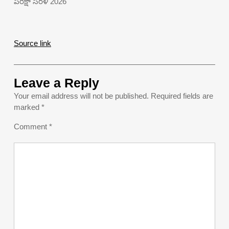
పరీక్షా సరళి 2026
Source link
Leave a Reply
Your email address will not be published.
Required fields are
marked
*
Comment
*