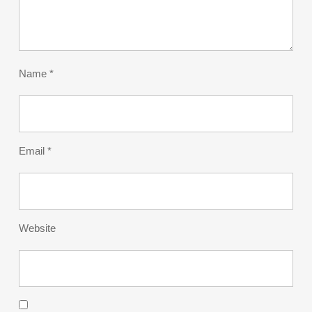
Name
*
Email
*
Website