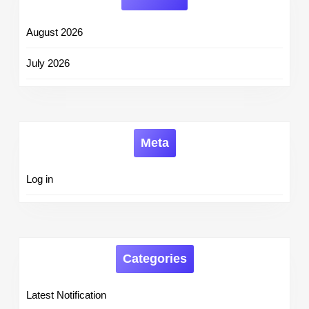
August 2026
July 2026
Meta
Log in
Categories
Latest Notification