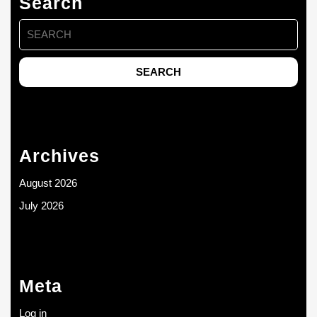
Search
Search
for:
Archives
August 2026
July 2026
Meta
Log in