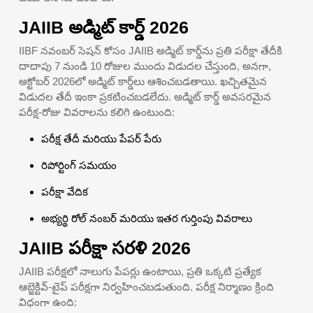
JAIIB అడ్మిట్ కార్డ్ 2026
IIBF నవంబర్ సెషన్ కోసం JAIIB అడ్మిట్ కార్డ్‌ను ప్రతి పరీక్షా తేదీకి
దాదాపు 7 నుండి 10 రోజుల ముందు విడుదల చేస్తుంది, అనగా,
అక్టోబర్ 2026లో అడ్మిట్ కార్డ్‌లు ఆశించబడతాయి. ఖచ్చితమైన
విడుదల తేదీ ఇంకా ప్రకటించబడలేదు. అడ్మిట్ కార్డ్ అవసరమైన
పరీక్ష-రోజు వివరాలను కలిగి ఉంటుంది:
పరీక్ష తేదీ మరియు పేపర్ పేరు
రిపోర్టింగ్ సమయం
పరీక్షా వేదిక
అభ్యర్థి రోల్ నంబర్ మరియు ఇతర గుర్తింపు వివరాలు
JAIIB పరీక్షా సరళి 2026
JAIIB పరీక్షలో నాలుగు పేపర్లు ఉంటాయి, ప్రతి ఒక్కటి ప్రత్యేక
ఆబ్జెక్టివ్-టైప్ పరీక్షగా నిర్వహించబడుతుంది. పరీక్ష నిర్మాణం క్రింది
విధంగా ఉంది: