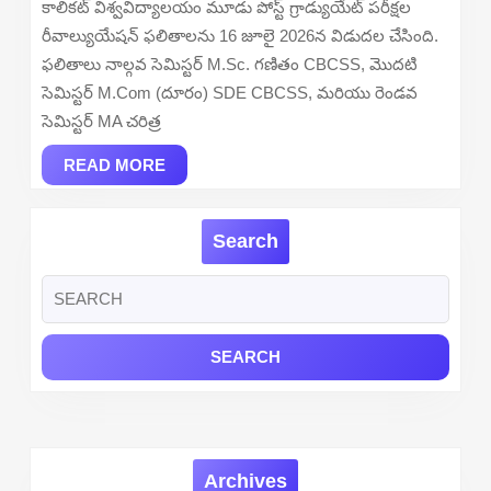
కాలికట్ విశ్వవిద్యాలయం మూడు పోస్ట్ గ్రాడ్యుయేట్ పరీక్షల
Out
రీవాల్యుయేషన్ ఫలితాలను 16 జూలై 2026న విడుదల చేసింది.
–
ఫలితాలు నాల్గవ సెమిస్టర్ M.Sc. గణితం CBCSS, మొదటి
Check
సెమిస్టర్ M.Com (దూరం) SDE CBCSS, మరియు రెండవ
MSc
సెమిస్టర్ MA చరిత్ర
Mathematics
READ
M.Com
READ MORE
MORE
Distance,
MA
Search
History
at
Search
results.uoc.a
for:
Archives