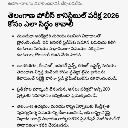
ఊహాగానాలను నివారించడానికి చేర్చబడలేదు.
తెలంగాణ పోలీస్ కానిస్టేబుల్ పరీక్ష 2026
కోసం ఎలా సిద్ధం కావాలి
ముందుగా అరిథ్మెటిక్ మరియు రీజనింగ్ విభాగాలతో
ప్రారంభించండి, ఇవి జనరల్ స్టడీస్‌కు సమాన బరువును కలిగి
ఉంటాయి మరియు సాధారణంగా సమయం ఎక్కువగా
ఉంటాయి; రోజువారీ గణన వేగం సాధన.
అంకగణితం, రీజనింగ్, జనరల్ సైన్స్, కరెంట్ అఫైర్స్ మరియు
తెలంగాణ-నిర్దిష్ట కంటెంట్ కోసం ప్రత్యేక టైమ్ బ్లాక్‌లను
కేటాయించే సబ్జెక్ట్ వారీగా స్టడీ టైమ్‌టేబుల్‌ను రూపొందించండి.
ప్రతికూల మార్కింగ్ లేనందున, అసలు పరీక్షలో అన్ని 200
ప్రశ్నలకు సమాధానం ఇవ్వకుండా ప్రయత్నించండి.
తెలంగాణ ఉద్యమం మరియు రాష్ట్ర ఏర్పాటుకు కేంద్రీకృత
పునర్విమర్శ సమయాన్ని కేటాయించండి, ఇది రాష్ట్ర-నిర్దిష్ట
విభాగం కాబట్టి సాధారణ తార్కికం/GK ప్రిపరేషన్ మెటీరియల్‌లో
సాధారణంగా కవర్ చేయబడదు.