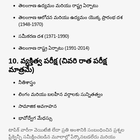
తెలంగాణ ఉద్యమం మరియు రాష్ట్ర ఏర్పాటు
తెలంగాణ ఆలోచన మరియు ఉద్యమం యొక్క ప్రారంభ దశ
(1948-1970)
సమీకరణ దశ (1971-1990)
తెలంగాణ రాష్ట్ర ఏర్పాటు (1991-2014)
10. వ్యక్తిత్వ పరీక్ష (చివరి రాత పరీక్ష
మాత్రమే)
నీతిశాస్త్రం
లింగం మరియు బలహీన వర్గాలకు సున్నితత్వం
సామాజిక అవగాహన
భావోద్వేగ మేధస్సు
టాపిక్ వారీగా వెయిటేజీ లేదా ప్రతి అంశానికి సంబంధించిన ప్రశ్నల
ఫ్రీక్వెన్సీ సమీక్షించబడిన మూలాల్లో పేర్కొనబడలేదు మరియు