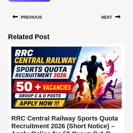
Post
PREVIOUS
NEXT
navigation
Previous
Next
Related Post
post:
post:
RRC Central Railway Sports Quota
Recruitment 2026 (Short Notice) –