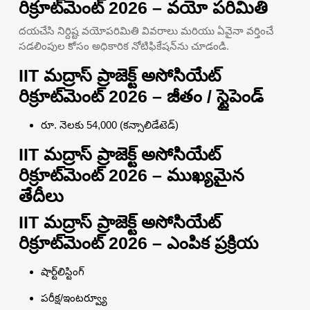
రిక్రూట్‌మెంట్ 2026 – వయో పరిమితి
దయచేసి నిర్దిష్ట వయోపరిమితి వివరాలు మరియు ఏవైనా వర్తించే
సడలింపుల కోసం అధికారిక నోటిఫికేషన్‌ను చూడండి.
IIT మద్రాస్ ప్రాజెక్ట్ అసోసియేట్
రిక్రూట్‌మెంట్ 2026 – జీతం / స్టైపెండ్
రూ. నెలకు 54,000 (కన్సాలిడేటెడ్)
IIT మద్రాస్ ప్రాజెక్ట్ అసోసియేట్
రిక్రూట్‌మెంట్ 2026 – ముఖ్యమైన
తేదీలు
IIT మద్రాస్ ప్రాజెక్ట్ అసోసియేట్
రిక్రూట్‌మెంట్ 2026 – ఎంపిక ప్రక్రియ
షార్ట్‌లిస్టింగ్
పరీక్ష/ఇంటర్వ్యూ