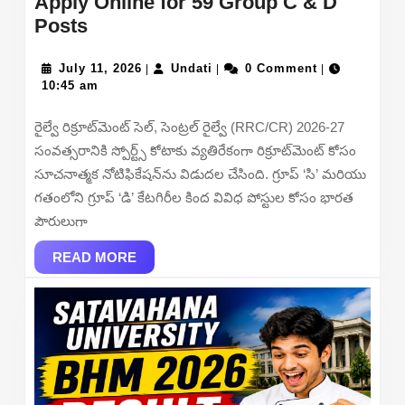
Apply Online for 59 Group C & D
RRC
Posts
Central
Railway
July
Undati
July 11, 2026
Undati
0 Comment
|
|
|
11,
10:45 am
Sports
2026
Quota
రైల్వే రిక్రూట్‌మెంట్ సెల్, సెంట్రల్ రైల్వే (RRC/CR) 2026-27
Recruitment
సంవత్సరానికి స్పోర్ట్స్ కోటాకు వ్యతిరేకంగా రిక్రూట్‌మెంట్ కోసం
2026
సూచనాత్మక నోటిఫికేషన్‌ను విడుదల చేసింది. గ్రూప్ ‘సి’ మరియు
(Short
గతంలోని గ్రూప్ ‘డి’ కేటగిరీల కింద వివిధ పోస్టుల కోసం భారత
Notice)
పౌరులుగా
–
Apply
READ
READ MORE
MORE
Online
for
59
Group
C
&