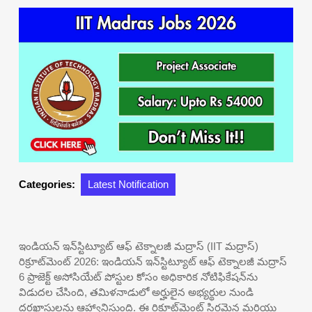
Categories:
Latest Notification
ఇండియన్ ఇన్‌స్టిట్యూట్ ఆఫ్ టెక్నాలజీ మద్రాస్ (IIT మద్రాస్)
రిక్రూట్‌మెంట్ 2026: ఇండియన్ ఇన్‌స్టిట్యూట్ ఆఫ్ టెక్నాలజీ మద్రాస్
6 ప్రాజెక్ట్ అసోసియేట్ పోస్టుల కోసం అధికారిక నోటిఫికేషన్‌ను
విడుదల చేసింది, తమిళనాడులో అర్హులైన అభ్యర్థుల నుండి
దరఖాస్తులను ఆహ్వానిస్తుంది. ఈ రిక్రూట్‌మెంట్ స్థిరమైన మరియు