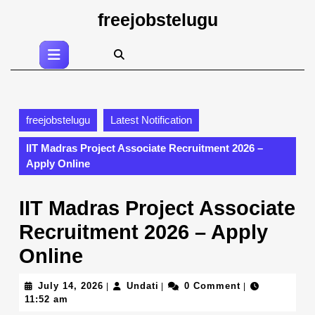
Skip
freejobstelugu
to
content
Open
Skip
Button
to
content
freejobstelugu
Latest Notification
IIT Madras Project Associate Recruitment 2026 –
Apply Online
IIT Madras Project Associate
Recruitment 2026 – Apply
Online
July
Undati
July 14, 2026
Undati
0 Comment
|
|
|
14,
11:52 am
2026