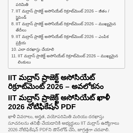
పరిమితి
IIT మద్రాస్ ప్రాజెక్ట్ అసోసియేట్ రిక్రూట్‌మెంట్ 2026 – జీతం /
స్టైపెండ్
IIT మద్రాస్ ప్రాజెక్ట్ అసోసియేట్ రిక్రూట్‌మెంట్ 2026 – ముఖ్యమైన
తేదీలు
IIT మద్రాస్ ప్రాజెక్ట్ అసోసియేట్ రిక్రూట్‌మెంట్ 2026 – ఎంపిక
ప్రక్రియ
ఎలా దరఖాస్తు చేయాలి
IIT మద్రాస్ ప్రాజెక్ట్ అసోసియేట్ రిక్రూట్‌మెంట్ 2026 – ముఖ్యమైన
లింకులు
IIT మద్రాస్ ప్రాజెక్ట్ అసోసియేట్
రిక్రూట్‌మెంట్ 2026 – అవలోకనం
IIT మద్రాస్ ప్రాజెక్ట్ అసోసియేట్ ఖాళీ
2026 నోటిఫికేషన్ PDF
ఖాళీ వివరాలు, అర్హత, వయోపరిమితి మరియు దరఖాస్తు
సూచనలను తనిఖీ చేయడానికి అభ్యర్థులు IIT మద్రాస్ ఉద్యోగాలు
2026 నోటిఫికేషన్ PDFని డౌన్‌లోడ్ చేసి, జాగ్రత్తగా చదవాలి.