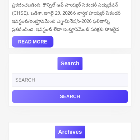
Result
ప్రకటించబడింది. కౌన్సిల్ ఆఫ్ హయ్యర్ సెకండరీ ఎడ్యుకేషన్
2026
(CHSE), ఒడిశా, జూలై 29, 2026న వార్షిక హయ్యర్ సెకండరీ
Out
ఇన్‌స్టంట్/ఇంప్రూవ్‌మెంట్ ఎగ్జామినేషన్-2026 ఫలితాన్ని
–
ప్రకటించింది. ఇన్‌స్టంట్ లేదా ఇంప్రూవ్‌మెంట్ పరీక్షకు హాజరైన
Download
READ
Marksheet
READ MORE
MORE
at
results.odisha.gov.
Search
Search
for:
Archives