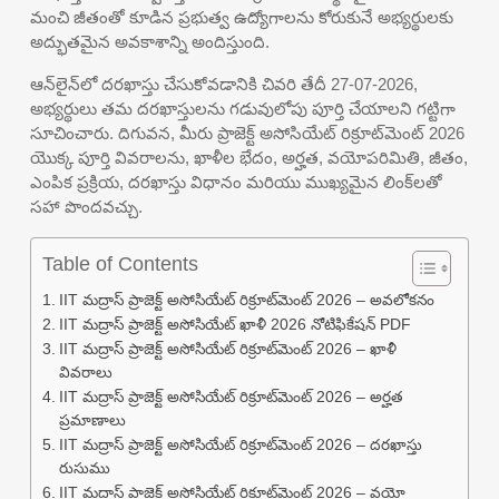
మంచి జీతంతో కూడిన ప్రభుత్వ ఉద్యోగాలను కోరుకునే అభ్యర్థులకు
అద్భుతమైన అవకాశాన్ని అందిస్తుంది.
ఆన్‌లైన్‌లో దరఖాస్తు చేసుకోవడానికి చివరి తేదీ 27-07-2026,
అభ్యర్థులు తమ దరఖాస్తులను గడువులోపు పూర్తి చేయాలని గట్టిగా
సూచించారు. దిగువన, మీరు ప్రాజెక్ట్ అసోసియేట్ రిక్రూట్‌మెంట్ 2026
యొక్క పూర్తి వివరాలను, ఖాళీల భేదం, అర్హత, వయోపరిమితి, జీతం,
ఎంపిక ప్రక్రియ, దరఖాస్తు విధానం మరియు ముఖ్యమైన లింక్‌లతో
సహా పొందవచ్చు.
Table of Contents
IIT మద్రాస్ ప్రాజెక్ట్ అసోసియేట్ రిక్రూట్‌మెంట్ 2026 – అవలోకనం
IIT మద్రాస్ ప్రాజెక్ట్ అసోసియేట్ ఖాళీ 2026 నోటిఫికేషన్ PDF
IIT మద్రాస్ ప్రాజెక్ట్ అసోసియేట్ రిక్రూట్‌మెంట్ 2026 – ఖాళీ
వివరాలు
IIT మద్రాస్ ప్రాజెక్ట్ అసోసియేట్ రిక్రూట్‌మెంట్ 2026 – అర్హత
ప్రమాణాలు
IIT మద్రాస్ ప్రాజెక్ట్ అసోసియేట్ రిక్రూట్‌మెంట్ 2026 – దరఖాస్తు
రుసుము
IIT మద్రాస్ ప్రాజెక్ట్ అసోసియేట్ రిక్రూట్‌మెంట్ 2026 – వయో