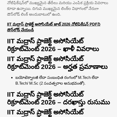
నోటిఫికేషన్‌లో ముఖ్యమైన తేదీలు మరియు ఎంపిక ప్రక్రియ వివరాలు
కూడా ఉన్నాయి. దిగువ ముఖ్యమైన లింక్‌ల విభాగంలో నేరుగా
డౌన్‌లోడ్ లింక్ అందుబాటులో ఉంది.
IIT మద్రాస్ ప్రాజెక్ట్ అసోసియేట్ జాబ్ 2026 నోటిఫికేషన్ PDFని
డౌన్‌లోడ్ చేయండి
IIT మద్రాస్ ప్రాజెక్ట్ అసోసియేట్
రిక్రూట్‌మెంట్ 2026 – ఖాళీ వివరాలు
IIT మద్రాస్ ప్రాజెక్ట్ అసోసియేట్
రిక్రూట్‌మెంట్ 2026 – అర్హత ప్రమాణాలు
బయోటెక్నాలజీ లేదా సంబంధిత రంగంలో M.Tech లేదా
B.Tech/ M.Sc (2 సంవత్సరాల అనుభవంతో).
IIT మద్రాస్ ప్రాజెక్ట్ అసోసియేట్
రిక్రూట్‌మెంట్ 2026 – దరఖాస్తు రుసుము
IIT మద్రాస్ ప్రాజెక్ట్ అసోసియేట్