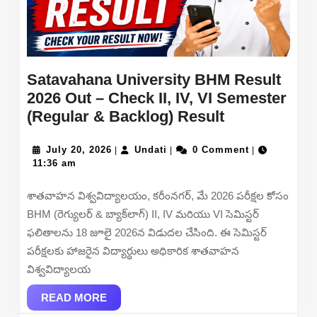
D
Posts
Satavahana University BHM Result
2026 Out – Check II, IV, VI Semester
Satavahana
(Regular & Backlog) Result
University
July
Undati
BHM
July 20, 2026
Undati
0 Comment
|
|
|
20,
11:36 am
Result
2026
2026
శాతవాహన విశ్వవిద్యాలయం, కరీంనగర్, మే 2026 పరీక్షల కోసం
Out
BHM (రెగ్యులర్ & బ్యాక్‌లాగ్) II, IV మరియు VI సెమిస్టర్
–
ఫలితాలను 18 జూలై 2026న విడుదల చేసింది. ఈ సెమిస్టర్
Check
పరీక్షలకు హాజరైన విద్యార్థులు అధికారిక శాతవాహన
II,
విశ్వవిద్యాలయ
IV,
READ
VI
READ MORE
MORE