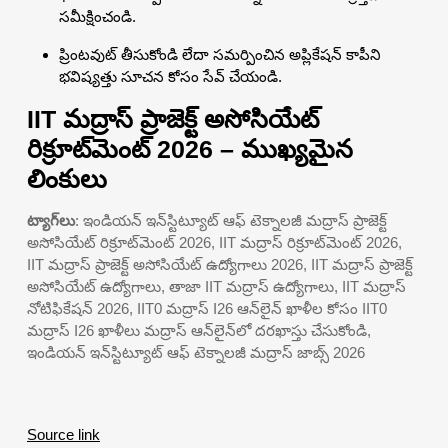
సమీక్షించండి.
ప్రింటవుట్ తీసుకోండి లేదా సమర్పించిన అప్లికేషన్ కాపీని
భవిష్యత్తు సూచన కోసం సేవ్ చేయండి.
IIT మద్రాస్ ప్రాజెక్ట్ అసోసియేట్
రిక్రూట్‌మెంట్ 2026 – ముఖ్యమైన
లింకులు
ట్యాగ్‌లు
: ఇండియన్ ఇన్‌స్టిట్యూట్ ఆఫ్ టెక్నాలజీ మద్రాస్ ప్రాజెక్ట్
అసోసియేట్ రిక్రూట్‌మెంట్ 2026, IIT మద్రాస్ రిక్రూట్‌మెంట్ 2026,
IIT మద్రాస్ ప్రాజెక్ట్ అసోసియేట్ ఉద్యోగాలు 2026, IIT మద్రాస్ ప్రాజెక్ట్
అసోసియేట్ ఉద్యోగాలు, తాజా IIT మద్రాస్ ఉద్యోగాలు, IIT మద్రాస్
నోటిఫికేషన్ 2026, IIT0 మద్రాస్ I26 ఆన్‌లైన్ ఖాళీల కోసం IIT0
మద్రాస్ I26 ఖాళీలు మద్రాస్ ఆన్‌లైన్‌లో దరఖాస్తు చేసుకోండి,
ఇండియన్ ఇన్‌స్టిట్యూట్ ఆఫ్ టెక్నాలజీ మద్రాస్ జాబ్స్ 2026
Source link