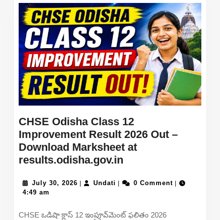
Semester
(Regular
&
Backlog)
Result
CHSE Odisha Class 12
Improvement Result 2026 Out –
Download Marksheet at
CHSE
results.odisha.gov.in
Odisha
July
Undati
Class
July 30, 2026
Undati
0 Comment
|
|
|
30,
4:49 am
12
2026
Improvement
CHSE ఒడిషా క్లాస్ 12 ఇంప్రూవ్‌మెంట్ ఫలితం 2026