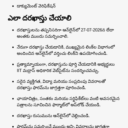
డాక్యుమెంట్ వెరిఫికేషన్
ఎలా దరఖాస్తు చేయాలి
దరఖాస్తులను తప్పనిసరిగా ఆన్‌లైన్‌లో 27-07-2026న లేదా
అంతకు ముందు సమర్పించాలి.
నేరుగా దరఖాస్తు చేయడానికి, ముఖ్యమైన లింక్‌ల విభాగంలో
అందించిన ఆన్‌లైన్‌లో వర్తించు లింక్‌ని ఉపయోగించండి.
ప్రత్యామ్నాయంగా, దరఖాస్తును పూర్తి చేయడానికి అభ్యర్థులు
IIT మద్రాస్ అధికారిక వెబ్‌సైట్‌ను సందర్శించవచ్చు.
సరైన వ్యక్తిగత, విద్యా మరియు సంప్రదింపు వివరాలతో
దరఖాస్తు ఫారమ్‌ను జాగ్రత్తగా పూరించండి.
ఛాయాచిత్రం, సంతకం మరియు సర్టిఫికేట్‌లు వంటి అవసరమైన
పత్రాలను సూచించిన ఫార్మాట్‌లో అప్‌లోడ్ చేయండి.
దరఖాస్తు రుసుమును ఆన్‌లైన్‌లో చెల్లించండి.
ఫారమ్‌ను సమర్పించే ముందు అన్ని వివరాలను జాగ్రత్తగా