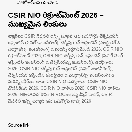
ఫోటోగ్రాఫ్‌లను ఉంచండి.
CSIR NIO రిక్రూట్‌మెంట్ 2026 –
ముఖ్యమైన లింకులు
ట్యాగ్‌లు
: CSIR నేషనల్ ఇన్స్టిట్యూట్ ఆఫ్ ఓషనోగ్రఫీ టెక్నీషియన్
అప్రెంటిస్ (సివిల్ ఇంజనీరింగ్), టెక్నీషియన్ అప్రెంటిస్ (ఎలక్ట్రికల్ &
ఎలక్ట్రానిక్స్ ఇంజనీరింగ్) & మరిన్ని రిక్రూట్‌మెంట్ 2026, CSIR NIO
రిక్రూట్‌మెంట్ 2026, CSIR NIO టెక్నీషియన్ అప్రెంటిస్ (సివిల్ మోర్
అప్రెంటీస్ ఇంజినీరింగ్ & టెక్నీషియన్స్ ఇంజినీరింగ్), ఉద్యోగాలు
2026, CSIR NIO టెక్నీషియన్ అప్రెంటిస్ (సివిల్ ఇంజినీరింగ్),
టెక్నీషియన్ అప్రెంటిస్ (ఎలక్ట్రికల్ & ఎలక్ట్రానిక్స్ ఇంజనీరింగ్) &
మరిన్ని కెరీర్‌లు, తాజా CSIR NIO ఉద్యోగాలు, CSIR NIO
నోటిఫికేషన్ 2026, CSIR NIO ఖాళీలు 2026, CSIR NIO ఖాళీలు
2026, NIROCS2 కోసం NIROCS6 అప్లికేషన్ వాకిన్, CSIR
నేషనల్ ఇన్స్టిట్యూట్ ఆఫ్ ఓషనోగ్రఫీ జాబ్స్ 2026
Source link