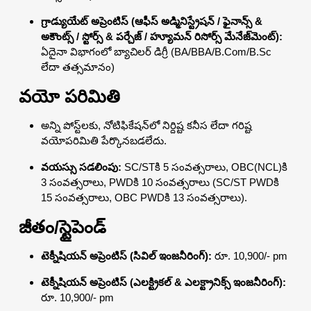
గ్రాడ్యుయేట్ అప్రెంటిస్ (ఆఫీస్ అడ్మినిస్ట్రేషన్ / ఫైనాన్స్ &
అకౌంట్స్ / స్టోర్స్ & పర్చేజ్ / హ్యూమన్ రిసోర్స్ మేనేజ్‌మెంట్):
ఏదైనా విభాగంలో బ్యాచిలర్ డిగ్రీ (BA/BBA/B.Com/B.Sc
లేదా తత్సమానం)
వయో పరిమితి
అన్ని పోస్ట్‌లకు, నోటిఫికేషన్‌లో నిర్దిష్ట కనీస లేదా గరిష్ట
వయోపరిమితి పేర్కొనబడలేదు.
వయస్సు సడలింపు:
SC/STకి 5 సంవత్సరాలు, OBC(NCL)కి
3 సంవత్సరాలు, PWDకి 10 సంవత్సరాలు (SC/ST PWDకి
15 సంవత్సరాలు, OBC PWDకి 13 సంవత్సరాలు).
జీతం/స్టైపెండ్
టెక్నీషియన్ అప్రెంటిస్ (సివిల్ ఇంజనీరింగ్):
రూ. 10,900/- pm
టెక్నీషియన్ అప్రెంటిస్ (ఎలక్ట్రికల్ & ఎలక్ట్రానిక్స్ ఇంజనీరింగ్):
రూ. 10,900/- pm