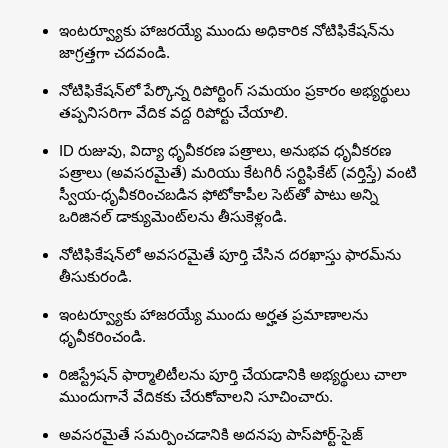
ఇంటర్వ్యూకు హాజరయ్యే ముందు అధికారిక నోటిఫికేషన్‌ను
జాగ్రత్తగా చదవండి.
నోటిఫికేషన్‌లో పేర్కొన్న రిపోర్టింగ్ సమయం ప్రకారం అభ్యర్థులు
తప్పనిసరిగా వేదిక వద్ద రిపోర్టు చేయాలి.
ID రుజువు, విద్యా ధృవీకరణ పత్రాలు, అనుభవ ధృవీకరణ
పత్రాలు (అవసరమైతే) మరియు కేటగిరీ సర్టిఫికేట్ (వర్తిస్తే) వంటి
స్వీయ-ధృవీకరించబడిన ఫోటోకాపీల సెట్‌తో పాటు అన్ని
ఒరిజినల్ డాక్యుమెంట్‌లను తీసుకెళ్లండి.
నోటిఫికేషన్‌లో అవసరమైతే పూర్తి చేసిన దరఖాస్తు ఫారమ్‌ను
తీసుకురండి.
ఇంటర్వ్యూకు హాజరయ్యే ముందు అర్హత ప్రమాణాలను
ధృవీకరించండి.
రిజిస్ట్రేషన్ ఫార్మాలిటీలను పూర్తి చేయడానికి అభ్యర్థులు చాలా
ముందుగానే వేదికకు చేరుకోవాలని సూచించారు.
అవసరమైతే సమర్పించడానికి అదనపు పాస్‌పోర్ట్-సైజ్