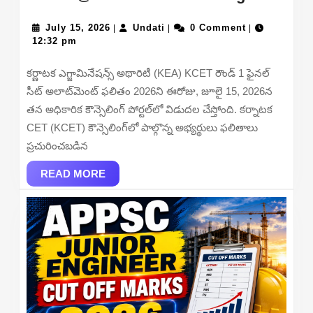
Rou
July
Undati
1
July 15, 2026
Undati
0 Comment
|
|
|
15,
12:32 pm
Final
2026
Seat
కర్ణాటక ఎగ్జామినేషన్స్ అథారిటీ (KEA) KCET రౌండ్ 1 ఫైనల్
Allo
సీట్ అలాట్‌మెంట్ ఫలితం 2026ని ఈరోజు, జూలై 15, 2026న
Resu
తన అధికారిక కౌన్సెలింగ్ పోర్టల్‌లో విడుదల చేస్తోంది. కర్నాటక
2026
CET (KCET) కౌన్సెలింగ్‌లో పాల్గొన్న అభ్యర్థులు ఫలితాలు
–
ప్రచురించబడిన
Dire
READ
Link,
READ MORE
MORE
Che
Stat
@cet