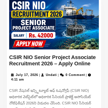
Off
for
Electric
Mechani
ECE
&
IT/Com
Engine
CSIR NIO Senior Project Associate
CSIR
Recruitment 2026 – Apply Online
NIO
July
Undati
Senior
July 17, 2026
Undati
0 Comment
|
|
|
17,
4:11 am
Project
2026
Associ
CSIR నేషనల్ ఇన్స్టిట్యూట్ ఆఫ్ ఓషనోగ్రఫీ (CSIR NIO)
Recrui
అధికారిక వెబ్‌సైట్‌లో అధికారిక సీనియర్ ప్రాజెక్ట్ అసోసియేట్
2026
నోటిఫికేషన్ 2026ని విడుదల చేసింది. CSIR NIO సీనియర్
–