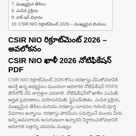
ముఖ్యమైన తేదీలు
ఎంపిక ప్రక్రియ
వాక్-ఇన్ విధానం
CSIR NIO రిక్రూట్‌మెంట్ 2026 – ముఖ్యమైన లింకులు
CSIR NIO రిక్రూట్‌మెంట్ 2026 –
అవలోకనం
CSIR NIO ఖాళీ 2026 నోటిఫికేషన్
PDF
CSIR NIO రిక్రూట్‌మెంట్ 2026 కోసం దరఖాస్తు చేసుకోవడానికి
ఆసక్తి ఉన్న అభ్యర్థులు ముందుగా అధికారిక నోటిఫికేషన్ PDFని
డౌన్‌లోడ్ చేసి జాగ్రత్తగా చదవాలి. నోటిఫికేషన్‌లో ఖాళీల పంపిణీ,
అర్హత ప్రమాణాలు, వయోపరిమితి, స్టైపెండ్/జీతం, ఎంపిక ప్రక్రియ,
ముఖ్యమైన తేదీలు మరియు దరఖాస్తు సూచనల గురించి పూర్తి
వివరాలు ఉన్నాయి. దరఖాస్తు ఫారమ్‌ను సమర్పించే ముందు మీరు
అన్ని అవసరాలకు అనుగుణంగా ఉన్నారని నిర్ధారించుకోవడానికి
అధికారిక పత్రాన్ని చదవడం ముఖ్యం.