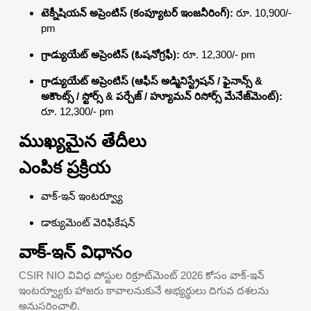
టెక్నీషియన్ అప్రెంటిస్ (కంప్యూటర్ ఇంజనీరింగ్):
రూ. 10,900/-
pm
గ్రాడ్యుయేట్ అప్రెంటిస్ (ఓషనోగ్రఫీ):
రూ. 12,300/- pm
గ్రాడ్యుయేట్ అప్రెంటిస్ (ఆఫీస్ అడ్మినిస్ట్రేషన్ / ఫైనాన్స్ &
అకౌంట్స్ / స్టోర్స్ & పర్చేజ్ / హ్యూమన్ రిసోర్స్ మేనేజ్‌మెంట్):
రూ. 12,300/- pm
ముఖ్యమైన తేదీలు
ఎంపిక ప్రక్రియ
వాక్-ఇన్ ఇంటర్వ్యూ
డాక్యుమెంట్ వెరిఫికేషన్
వాక్-ఇన్ విధానం
CSIR NIO వివిధ పోస్టుల రిక్రూట్‌మెంట్ 2026 కోసం వాక్-ఇన్
ఇంటర్వ్యూకు హాజరు కావాలనుకునే అభ్యర్థులు దిగువ దశలను
అనుసరించాలి.