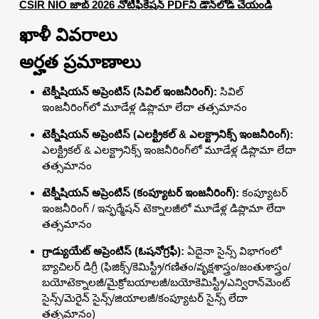
CSIR NIO జాబ్ 2026 నోటిఫికేషన్ PDFని డౌన్‌లోడ్ చేయండి
ఖాళీ వివరాలు
అర్హత ప్రమాణాలు
టెక్నీషియన్ అప్రెంటిస్ (సివిల్ ఇంజనీరింగ్):
సివిల్
ఇంజనీరింగ్‌లో మూడేళ్ల డిప్లొమా లేదా తత్సమానం
టెక్నీషియన్ అప్రెంటిస్ (ఎలక్ట్రికల్ & ఎలక్ట్రానిక్స్ ఇంజనీరింగ్):
ఎలక్ట్రికల్ & ఎలక్ట్రానిక్స్ ఇంజనీరింగ్‌లో మూడేళ్ల డిప్లొమా లేదా
తత్సమానం
టెక్నీషియన్ అప్రెంటిస్ (కంప్యూటర్ ఇంజనీరింగ్):
కంప్యూటర్
ఇంజనీరింగ్ / ఇన్ఫర్మేషన్ టెక్నాలజీలో మూడేళ్ల డిప్లొమా లేదా
తత్సమానం
గ్రాడ్యుయేట్ అప్రెంటిస్ (ఓషనోగ్రఫీ):
ఏదైనా సైన్స్ విభాగంలో
బ్యాచిలర్ డిగ్రీ (ఫిజిక్స్/కెమిస్ట్రీ/గణితం/వృక్షశాస్త్రం/జంతుశాస్త్రం/
బయోటెక్నాలజీ/మైక్రోబయాలజీ/బయోకెమిస్ట్రీ/ఎన్విరాన్‌మెంట్
సైన్స్/మెరైన్ సైన్స్/జియాలజీ/కంప్యూటర్ సైన్స్ లేదా
తత్సమానం)