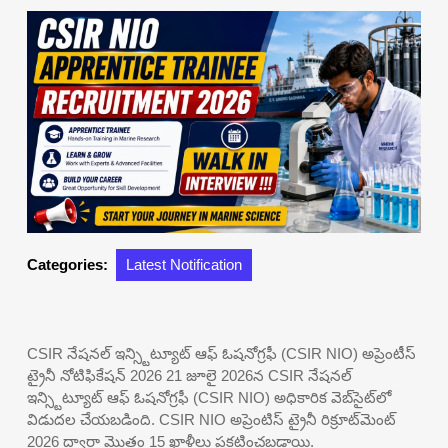
Categories:
Latest Notification
CSIR నేషనల్ ఇన్స్టిట్యూట్ ఆఫ్ ఓషనోగ్రఫీ (CSIR NIO) అప్రెంటీస్
ట్రైనీ నోటిఫికేషన్ 2026 21 జూలై 2026న CSIR నేషనల్
ఇన్స్టిట్యూట్ ఆఫ్ ఓషనోగ్రఫీ (CSIR NIO) అధికారిక వెబ్‌సైట్‌లో
విడుదల చేయబడింది. CSIR NIO అప్రెంటిస్ ట్రైనీ రిక్రూట్‌మెంట్
2026 ద్వారా మొత్తం 15 ఖాళీలు ప్రకటించబడ్డాయి.