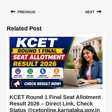
Post
PREVIOUS
NEXT
navigation
Previous
Next
Related Post
post:
post:
KCET Round 1 Final Seat Allotment
Result 2026 – Direct Link, Check
KCE
Status @cetonline.karnataka.gov.in