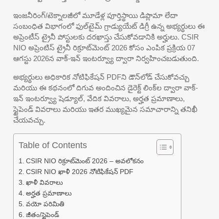
ఇంజనీరింగ్/టెక్నాలజీలో మూడేళ్ల పూర్తిస్థాయి డిప్లొమా లేదా
సంబంధిత విభాగంలో ఫుల్‌టైమ్ గ్రాడ్యుయేట్ డిగ్రీ ఉన్న అభ్యర్థులు ఈ
అప్రెంటీస్ ట్రైనీ పోస్టులకు దరఖాస్తు చేసుకోవడానికి అర్హులు. CSIR
NIO అప్రెంటిస్ ట్రైనీ రిక్రూట్‌మెంట్ 2026 కోసం ఎంపిక ప్రక్రియ 07
ఆగస్టు 2026న వాక్-ఇన్ ఇంటర్వ్యూ ద్వారా నిర్వహించబడుతుంది.
అభ్యర్థులు అధికారిక నోటిఫికేషన్ PDFని డౌన్‌లోడ్ చేసుకోవచ్చు
మరియు ఈ కథనంలో దిగువ అందించిన డైరెక్ట్ లింక్‌ల ద్వారా వాక్-
ఇన్ ఇంటర్వ్యూ షెడ్యూల్, వేదిక వివరాలు, అర్హత ప్రమాణాలు,
స్టైపెండ్ వివరాలు మరియు ఇతర ముఖ్యమైన సమాచారాన్ని తనిఖీ
చేయవచ్చు.
Table of Contents
CSIR NIO రిక్రూట్‌మెంట్ 2026 – అవలోకనం
CSIR NIO ఖాళీ 2026 నోటిఫికేషన్ PDF
ఖాళీ వివరాలు
అర్హత ప్రమాణాలు
వయో పరిమితి
జీతం/స్టైపెండ్