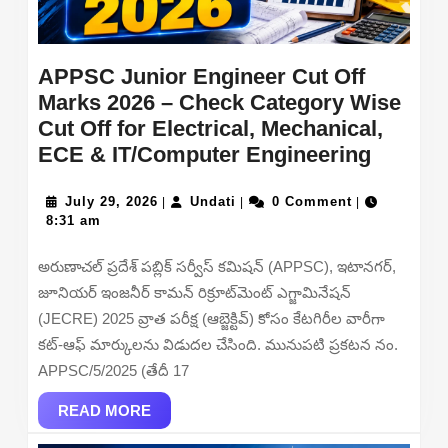
APPSC Junior Engineer Cut Off
Marks 2026 – Check Category Wise
Cut Off for Electrical, Mechanical,
APPSC
ECE & IT/Computer Engineering
Junior
July
Undati
Engine
July 29, 2026
Undati
0 Comment
|
|
|
29,
8:31 am
Cut
2026
Off
అరుణాచల్ ప్రదేశ్ పబ్లిక్ సర్వీస్ కమిషన్ (APPSC), ఇటానగర్,
Marks
జూనియర్ ఇంజనీర్ కామన్ రిక్రూట్‌మెంట్ ఎగ్జామినేషన్
2026
(JECRE) 2025 వ్రాత పరీక్ష (ఆబ్జెక్టివ్) కోసం కేటగిరీల వారీగా
–
కట్-ఆఫ్ మార్కులను విడుదల చేసింది. మునుపటి ప్రకటన నం.
Check
APPSC/5/2025 (తేదీ 17
Catego
READ
Wise
READ MORE
MORE
Cut