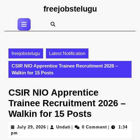
Skip
freejobstelugu
to
content
Open
Skip
Button
to
content
freejobstelugu
Latest Notification
CSIR NIO Apprentice Trainee Recruitment 2026 –
Walkin for 15 Posts
CSIR NIO Apprentice
Trainee Recruitment 2026 –
Walkin for 15 Posts
July
Undati
July 29, 2026
Undati
0 Comment
1:34
|
|
|
29,
pm
2026