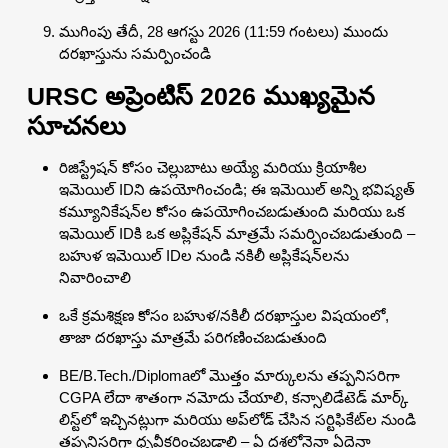
ముగింపు తేదీ, 28 ఆగస్టు 2026 (11:59 గంటలు) ముందు
దరఖాస్తును సమర్పించండి
URSC అప్రెంటిస్ 2026 ముఖ్యమైన
సూచనలు
రిజిస్ట్రేషన్ కోసం చెల్లుబాటు అయ్యే మరియు క్రియాశీల
ఇమెయిల్ IDని ఉపయోగించండి; ఈ ఇమెయిల్ అన్ని భవిష్యత్
కమ్యూనికేషన్‌ల కోసం ఉపయోగించబడుతుంది మరియు ఒక
ఇమెయిల్ IDకి ఒక అప్లికేషన్ మాత్రమే సమర్పించబడుతుంది –
బహుళ ఇమెయిల్ IDల నుండి నకిలీ అప్లికేషన్‌లను
నివారించాలి
ఒకే క్రమశిక్షణ కోసం బహుళ/నకిలీ దరఖాస్తుల విషయంలో,
తాజా దరఖాస్తు మాత్రమే పరిగణించబడుతుంది
BE/B.Tech./Diplomaలో మొత్తం మార్కులను తప్పనిసరిగా
CGPA లేదా శాతంగా నమోదు చేయాలి, కన్సాలిడేటెడ్ మార్క్
లిస్ట్‌లో ఇచ్చినట్లుగా మరియు అప్‌లోడ్ చేసిన సర్టిఫికేట్‌ల నుండి
తప్పనిసరిగా ధృవీకరించబడాలి – ఏ దశలోనైనా ఏదైనా