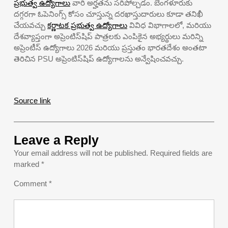
ప్రభుత్వ ఉద్యోగాలు
వారి అర్హతను సరిపోల్చడం. బెంగళూరుకు
దగ్గరగా ఓపెనింగ్స్ కోసం చూస్తున్న దరఖాస్తుదారులు కూడా తనిఖీ
చేయవచ్చు
కర్ణాటక ప్రభుత్వ ఉద్యోగాలు
వివిధ విభాగాలలో, మరియు
దేశవ్యాప్తంగా అప్రెంటిస్‌షిప్ పాత్రలకు ఎంపికైన అభ్యర్థులు మరిన్ని
అప్రెంటీస్ ఉద్యోగాలు 2026 మరియు ప్రస్తుతం భారతదేశం అంతటా
తెరిచిన PSU అప్రెంటిస్‌షిప్ ఉద్యోగాలను అన్వేషించవచ్చు.
Source link
Leave a Reply
Your email address will not be published.
Required fields are
marked
*
Comment
*