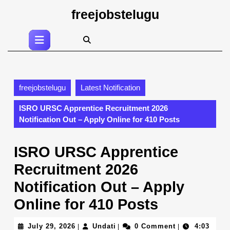
Skip
freejobstelugu
to
content
Open
Skip
Button
to
content
freejobstelugu
Latest Notification
ISRO URSC Apprentice Recruitment 2026
Notification Out – Apply Online for 410 Posts
ISRO URSC Apprentice
Recruitment 2026
Notification Out – Apply
Online for 410 Posts
July
Undati
July 29, 2026
Undati
0 Comment
4:03
|
|
|