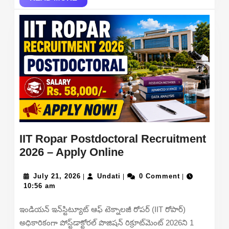
MORE
IIT Ropar Postdoctoral Recruitment
IIT
2026 – Apply Online
Ropar
July
Undati
Postdoctoral
July 21, 2026
Undati
0 Comment
|
|
|
21,
10:56 am
Recruitment
2026
2026
ఇండియన్ ఇన్‌స్టిట్యూట్ ఆఫ్ టెక్నాలజీ రోపర్ (IIT రోపార్)
–
అధికారికంగా పోస్ట్‌డాక్టోరల్ పొజిషన్ రిక్రూట్‌మెంట్ 2026ని 1