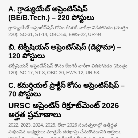
A. గ్రాడ్యుయేట్ అప్రెంటిస్‌షిప్
(BE/B.Tech.) – 220 పోస్టులు
గ్రాడ్యుయేట్ అప్రెంటీస్‌షిప్ కోసం కేటగిరీ వారీగా విడిపోవడం (మొత్తం
220): SC-31, ST-14, OBC-59, EWS-22, UR-94.
బి. టెక్నీషియన్ అప్రెంటిస్‌షిప్ (డిప్లొమా) –
120 పోస్టులు
టెక్నీషియన్ అప్రెంటీస్‌షిప్ కోసం కేటగిరీ వారీగా విడిపోవడం (మొత్తం
120): SC-17, ST-8, OBC-30, EWS-12, UR-53.
C. కమర్షియల్ ప్రాక్టీస్ కోసం అప్రెంటిస్‌షిప్ –
70 పోస్టులు
URSC అప్రెంటిస్ రిక్రూట్‌మెంట్ 2026
అర్హత ప్రమాణాలు
2022, 2023, 2024, 2025, లేదా 2026 సంవత్సరాల్లో ఉత్తీర్ణత
సాధించిన అభ్యర్థులు మాత్రమే దరఖాస్తు చేసుకోవడానికి అర్హులు.