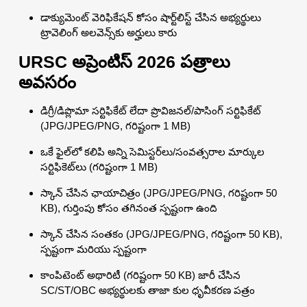
డాక్యుమెంట్ వెరిఫికేషన్ కోసం షార్ట్‌లిస్ట్ చేసిన అభ్యర్థులు
ట్రావెలింగ్ అలవెన్స్‌కు అర్హులు కారు
URSC అప్రెంటిస్ 2026 పత్రాలు
అవసరం
డిగ్రీ/డిప్లొమా సర్టిఫికేట్ లేదా ప్రొవిజనల్/పాసింగ్ సర్టిఫికేట్
(JPG/JPEG/PNG, గరిష్టంగా 1 MB)
ఒకే ఫైల్‌లో కలిపి అన్ని సెమిస్టర్‌లు/సంవత్సరాల మార్కుల
సర్టిఫికెట్‌లు (గరిష్టంగా 1 MB)
స్కాన్ చేసిన ఛాయాచిత్రం (JPG/JPEG/PNG, గరిష్టంగా 50
KB), గుర్తింపు కోసం తగినంత స్పష్టంగా ఉంది
స్కాన్ చేసిన సంతకం (JPG/JPEG/PNG, గరిష్టంగా 50 KB),
స్పష్టంగా మరియు స్పష్టంగా
కాంపిటెంట్ అథారిటీ (గరిష్టంగా 50 KB) జారీ చేసిన
SC/ST/OBC అభ్యర్థులకు తాజా కుల ధృవీకరణ పత్రం