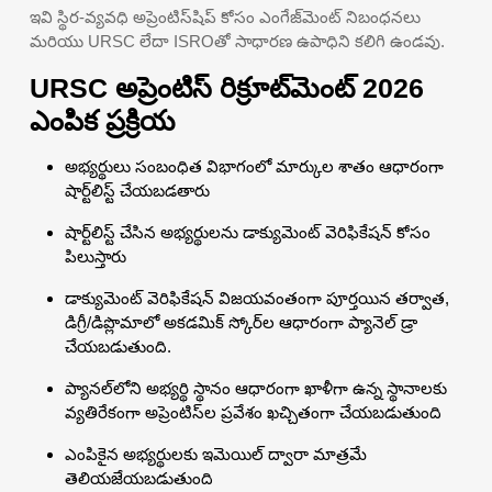
ఇవి స్థిర-వ్యవధి అప్రెంటిస్‌షిప్ కోసం ఎంగేజ్‌మెంట్ నిబంధనలు
మరియు URSC లేదా ISROతో సాధారణ ఉపాధిని కలిగి ఉండవు.
URSC అప్రెంటిస్ రిక్రూట్‌మెంట్ 2026
ఎంపిక ప్రక్రియ
అభ్యర్థులు సంబంధిత విభాగంలో మార్కుల శాతం ఆధారంగా
షార్ట్‌లిస్ట్ చేయబడతారు
షార్ట్‌లిస్ట్ చేసిన అభ్యర్థులను డాక్యుమెంట్ వెరిఫికేషన్ కోసం
పిలుస్తారు
డాక్యుమెంట్ వెరిఫికేషన్ విజయవంతంగా పూర్తయిన తర్వాత,
డిగ్రీ/డిప్లొమాలో అకడమిక్ స్కోర్‌ల ఆధారంగా ప్యానెల్ డ్రా
చేయబడుతుంది.
ప్యానల్‌లోని అభ్యర్థి స్థానం ఆధారంగా ఖాళీగా ఉన్న స్థానాలకు
వ్యతిరేకంగా అప్రెంటిస్‌ల ప్రవేశం ఖచ్చితంగా చేయబడుతుంది
ఎంపికైన అభ్యర్థులకు ఇమెయిల్ ద్వారా మాత్రమే
తెలియజేయబడుతుంది