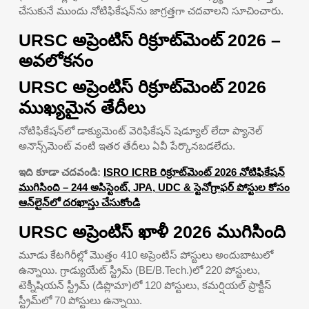
చేసుకునే ముందు నోటిఫికేషన్‌ను జాగ్రత్తగా చదవాలని సూచించారు.
URSC అప్రెంటిస్ రిక్రూట్‌మెంట్ 2026 –
అవలోకనం
URSC అప్రెంటిస్ రిక్రూట్‌మెంట్ 2026
ముఖ్యమైన తేదీలు
నోటిఫికేషన్‌లో డాక్యుమెంట్ వెరిఫికేషన్ షెడ్యూల్ లేదా ప్యానెల్
అనౌన్స్‌మెంట్ వంటి ఇతర తేదీలు ఏవీ పేర్కొనబడలేదు.
ఇది కూడా చదవండి:
ISRO ICRB రిక్రూట్‌మెంట్ 2026 నోటిఫికేషన్
ముగిసింది – 244 అసిస్టెంట్, JPA, UDC & స్టెనోగ్రాఫర్ పోస్టుల కోసం
ఆన్‌లైన్‌లో దరఖాస్తు చేసుకోండి
URSC అప్రెంటిస్ ఖాళీ 2026 ముగిసింది
మూడు కేటగిరీల్లో మొత్తం 410 అప్రెంటిస్ పోస్టులు అందుబాటులో
ఉన్నాయి. గ్రాడ్యుయేట్ స్ట్రీమ్ (BE/B.Tech.)లో 220 పోస్టులు,
టెక్నీషియన్ స్ట్రీమ్ (డిప్లొమా)లో 120 పోస్టులు, కమర్షియల్ ప్రాక్టీస్
స్ట్రీమ్‌లో 70 పోస్టులు ఉన్నాయి.