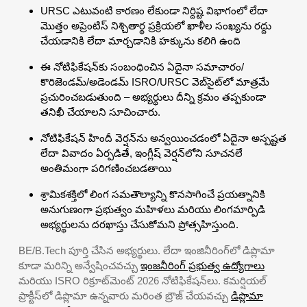
URSC ఎటువంటి కారణం లేకుండా నిర్దిష్ట విభాగంలో లేదా
మొత్తం అప్రెంటిస్ నిశ్చితార్థ ప్రక్రియలో ఖాళీల సంఖ్యను రద్దు
చేయడానికి లేదా మార్చడానికి హక్కును కలిగి ఉంది
ఈ నోటిఫికేషన్‌కు సంబంధించిన ఏదైనా సమాచారం/
కొరిజెండమ్/అడెండమ్ ISRO/URSC వెబ్‌సైట్‌లో మాత్రమే
ప్రచురించబడుతుంది – అభ్యర్థులు దీన్ని క్రమం తప్పకుండా
తనిఖీ చేయాలని సూచించారు.
నోటిఫికేషన్ హిందీ వెర్షన్‌ను అన్వయించడంలో ఏదైనా అస్పష్టత
లేదా వివాదం ఏర్పడితే, ఇంగ్లీష్ వెర్షన్‌లోని సూచనలే
అంతిమంగా పరిగణించబడతాయి
శ్రామికశక్తిలో లింగ సమతౌల్యాన్ని కొనసాగించే ప్రయత్నానికి
అనుగుణంగా ప్రభుత్వం మహిళలు మరియు లింగమార్పిడి
అభ్యర్థులను దరఖాస్తు చేసుకోమని ప్రోత్సహిస్తుంది.
BE/B.Tech పూర్తి చేసిన అభ్యర్థులు. లేదా ఇంజినీరింగ్‌లో డిప్లొమా
కూడా మరిన్ని అన్వేషించవచ్చు
ఇంజనీరింగ్ ప్రభుత్వ ఉద్యోగాలు
మరియు ISRO రిక్రూట్‌మెంట్ 2026 నోటిఫికేషన్‌లు. కమర్షియల్
ప్రాక్టీస్‌లో డిప్లొమా ఉన్నవారు మరింత బ్రౌజ్ చేయవచ్చు
డిప్లొమా