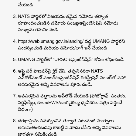
చేయండి
NATS పోర్టల్‌లో విజయవంతమైన నమోదు తర్వాత
రూపొందించబడిన నమోదు సంఖ్య/అప్రెంటిస్‌షిప్ నమోదు
సంఖ్యను గమనించండి
https://web.umang.gov.in/landing/ వద్ద UMANG పోర్టల్‌ని
సందర్శించండి మరియు నమోదు/లాగ్ ఇన్ చేయండి
UMANG పోర్టల్‌లో “URSC అప్రెంటిస్‌షిప్” కోసం శోధించండి
అప్లై ఫర్ పొజిషన్‌పై క్లిక్ చేసి, తప్పనిసరిగా NATS
ఎన్‌రోల్‌మెంట్ నంబర్/అప్రెంటిస్‌షిప్ రిజిస్ట్రేషన్ నంబర్‌తో సహా
అవసరమైన అన్ని వివరాలను పూరించండి.
అవసరమైన పత్రాలను అప్‌లోడ్ చేయండి (ఫోటోగ్రాఫ్, సంతకం,
సర్టిఫికేట్లు, కులం/EWS/అంగవైకల్య ధృవీకరణ పత్రం వర్తించే
విధంగా)
దరఖాస్తును సమర్పించిన తర్వాత ఎటువంటి మార్పులు
అనుమతించబడవు కాబట్టి నమోదు చేసిన అన్ని వివరాలను
జాగ్రత్తగా సమీక్షించండి