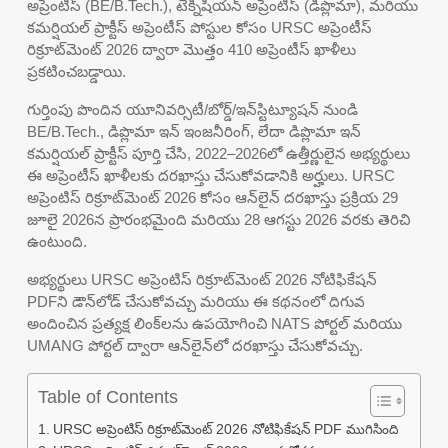
అప్రెంటిస్ (BE/B.Tech.), టెక్నీషియన్ అప్రెంటిస్ (డిప్లొమా), మరియు
కమర్షియల్ ప్రాక్టీస్ అప్రెంటీస్ పోస్టుల కోసం URSC అప్రెంటీస్
రిక్రూట్‌మెంట్ 2026 ద్వారా మొత్తం 410 అప్రెంటీస్ ఖాళీలు
ప్రకటించబడ్డాయి.
గుర్తింపు పొందిన యూనివర్సిటీ/బోర్డ్/ఇన్‌స్టిట్యూషన్ నుండి
BE/B.Tech., డిప్లొమా ఇన్ ఇంజనీరింగ్, లేదా డిప్లొమా ఇన్
కమర్షియల్ ప్రాక్టీస్ పూర్తి చేసి, 2022–2026లో ఉత్తీర్ణులైన అభ్యర్థులు
ఈ అప్రెంటీస్ ఖాళీలకు దరఖాస్తు చేసుకోవడానికి అర్హులు. URSC
అప్రెంటిస్ రిక్రూట్‌మెంట్ 2026 కోసం ఆన్‌లైన్ దరఖాస్తు ప్రక్రియ 29
జూలై 2026న ప్రారంభమైంది మరియు 28 ఆగస్టు 2026 వరకు తెరిచి
ఉంటుంది.
అభ్యర్థులు URSC అప్రెంటిస్ రిక్రూట్‌మెంట్ 2026 నోటిఫికేషన్
PDFని డౌన్‌లోడ్ చేసుకోవచ్చు మరియు ఈ కథనంలో దిగువ
అందించిన ప్రత్యక్ష లింక్‌లను ఉపయోగించి NATS పోర్టల్ మరియు
UMANG పోర్టల్ ద్వారా ఆన్‌లైన్‌లో దరఖాస్తు చేసుకోవచ్చు.
Table of Contents
URSC అప్రెంటిస్ రిక్రూట్‌మెంట్ 2026 నోటిఫికేషన్ PDF ముగిసింది