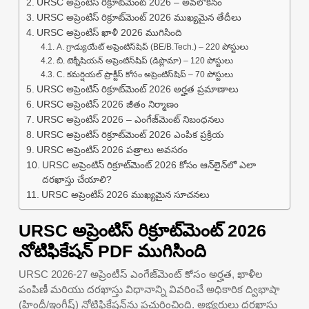
URSC అప్రెంటిస్ రిక్రూట్‌మెంట్ 2026 – అవలోకనం
URSC అప్రెంటిస్ రిక్రూట్‌మెంట్ 2026 ముఖ్యమైన తేదీలు
URSC అప్రెంటిస్ ఖాళీ 2026 ముగిసింది
A. గ్రాడ్యుయేట్ అప్రెంటిస్‌షిప్ (BE/B.Tech.) – 220 పోస్టులు
బి. టెక్నీషియన్ అప్రెంటిస్‌షిప్ (డిప్లొమా) – 120 పోస్టులు
C. కమర్షియల్ ప్రాక్టీస్ కోసం అప్రెంటిస్‌షిప్ – 70 పోస్టులు
URSC అప్రెంటిస్ రిక్రూట్‌మెంట్ 2026 అర్హత ప్రమాణాలు
URSC అప్రెంటిస్ 2026 జీతం నిర్మాణం
URSC అప్రెంటిస్ 2026 – ఎంగేజ్‌మెంట్ నిబంధనలు
URSC అప్రెంటిస్ రిక్రూట్‌మెంట్ 2026 ఎంపిక ప్రక్రియ
URSC అప్రెంటిస్ 2026 పత్రాలు అవసరం
URSC అప్రెంటిస్ రిక్రూట్‌మెంట్ 2026 కోసం ఆన్‌లైన్‌లో ఎలా
దరఖాస్తు చేయాలి?
URSC అప్రెంటిస్ 2026 ముఖ్యమైన సూచనలు
URSC అప్రెంటిస్ రిక్రూట్‌మెంట్ 2026
నోటిఫికేషన్ PDF ముగిసింది
URSC 2026-27 అప్రెంటీస్ ఎంగేజ్‌మెంట్ కోసం అర్హత, ఖాళీల
పంపిణీ మరియు దరఖాస్తు విధానాన్ని వివరించే అధికారిక ద్విభాషా
(హిందీ/ఇంగ్లీష్) నోటిఫికేషన్‌ను ప్రచురించింది. అభ్యర్థులు దరఖాస్తు