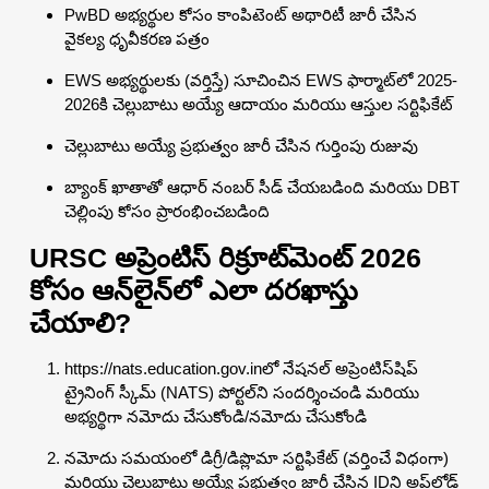
PwBD అభ్యర్థుల కోసం కాంపిటెంట్ అథారిటీ జారీ చేసిన
వైకల్య ధృవీకరణ పత్రం
EWS అభ్యర్థులకు (వర్తిస్తే) సూచించిన EWS ఫార్మాట్‌లో 2025-
2026కి చెల్లుబాటు అయ్యే ఆదాయం మరియు ఆస్తుల సర్టిఫికేట్
చెల్లుబాటు అయ్యే ప్రభుత్వం జారీ చేసిన గుర్తింపు రుజువు
బ్యాంక్ ఖాతాతో ఆధార్ నంబర్ సీడ్ చేయబడింది మరియు DBT
చెల్లింపు కోసం ప్రారంభించబడింది
URSC అప్రెంటిస్ రిక్రూట్‌మెంట్ 2026
కోసం ఆన్‌లైన్‌లో ఎలా దరఖాస్తు
చేయాలి?
https://nats.education.gov.inలో నేషనల్ అప్రెంటిస్‌షిప్
ట్రైనింగ్ స్కీమ్ (NATS) పోర్టల్‌ని సందర్శించండి మరియు
అభ్యర్థిగా నమోదు చేసుకోండి/నమోదు చేసుకోండి
నమోదు సమయంలో డిగ్రీ/డిప్లొమా సర్టిఫికేట్ (వర్తించే విధంగా)
మరియు చెల్లుబాటు అయ్యే ప్రభుత్వం జారీ చేసిన IDని అప్‌లోడ్