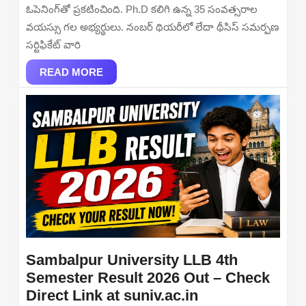
Apply
ఓపెనింగ్‌తో ప్రకటించింది. Ph.D కలిగి ఉన్న 35 సంవత్సరాల
Online
వయస్సు గల అభ్యర్థులు. నంబర్ థియరీలో లేదా థీసిస్ సమర్పణ
సర్టిఫికేట్ వారి
READ
READ MORE
MORE
Sambalpur University LLB 4th
Semester Result 2026 Out – Check
Sambalpur
Direct Link at suniv.ac.in