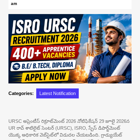
29,
am
2026
Categories:
Latest Notification
URSC అప్రెంటీస్ రిక్రూట్‌మెంట్ 2026 నోటిఫికేషన్ 29 జూలై 2026న
UR రావ్ శాటిలైట్ సెంటర్ (URSC), ISRO, స్పేస్ డిపార్ట్‌మెంట్
యొక్క అధికారిక వెబ్‌సైట్‌లో విడుదల చేయబడింది. గ్రాడ్యుయేట్