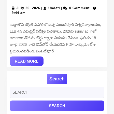
University
July
Undati
LLB
July 20, 2026
Undati
0 Comment
|
|
|
20,
9:44 am
4th
2026
Semester
బుర్లాలోని జ్యోతి విహార్‌లో ఉన్న సంబల్‌పూర్ విశ్వవిద్యాలయం,
Result
LLB 4వ సెమిస్టర్ పరీక్షల ఫలితాలు, 2026ని suniv.ac.inలో
2026
అధికారిక నోటీసు బోర్డు ద్వారా విడుదల చేసింది. ఫలితం 18
Out
జూలై 2026 నాటి డౌన్‌లోడ్ చేయదగిన PDF డాక్యుమెంట్‌గా
–
ప్రచురించబడింది. సంబల్‌పూర్
Check
READ
Direct
READ MORE
MORE
Link
at
Search
suniv.ac.in
Search
for: