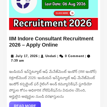
IIM Indore Consultant Recruitment
IIM
2026 – Apply Online
Indore
July
Undati
Consultant
July 17, 2026
Undati
0 Comment
|
|
|
17,
7:39 am
Recruitment
2026
2026
ఇండియన్ ఇన్‌స్టిట్యూట్ ఆఫ్ మేనేజ్‌మెంట్ ఇండోర్ (IIM ఇండోర్)
–
రిక్రూట్‌మెంట్ 2026: ఇండియన్ ఇన్‌స్టిట్యూట్ ఆఫ్ మేనేజ్‌మెంట్
Apply
ఇండోర్ కన్సల్టెంట్ ఫర్ రైటింగ్ అండ్ కమ్యూనికేషన్ స్టూడియో
Online
పోస్టుల కోసం అధికారిక నోటిఫికేషన్‌ను విడుదల చేసింది,
అర్హులైన అభ్యర్థుల నుండి దరఖాస్తులను
READ
READ MORE