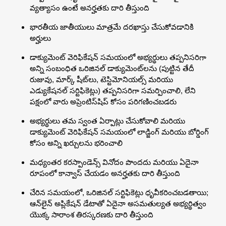
వ్యత్యాసం ఉంటే అనర్హతకు దారి తీస్తుంది
భారతీయ జాతీయులు మాత్రమే దరఖాస్తు చేసుకోవడానికి
అర్హులు
డాక్యుమెంట్ వెరిఫికేషన్ సమయంలో అభ్యర్థులు తప్పనిసరిగా
అన్ని సంబంధిత ఒరిజినల్ డాక్యుమెంట్‌లను (పుట్టిన తేదీ
రుజువు, మార్క్ షీట్‌లు, టెస్టిమోనియల్స్ మరియు
ఎడ్యుకేషనల్ సర్టిఫికెట్లు) తప్పనిసరిగా సమర్పించాలి, లేని
పక్షంలో వారు అప్రెంటిస్‌షిప్ కోసం పరిగణించబడరు
అభ్యర్థులు తమ స్వంత ఏర్పాట్లు చేసుకోవాలి మరియు
డాక్యుమెంట్ వెరిఫికేషన్ సమయంలో లాడ్జింగ్ మరియు బోర్డింగ్
కోసం అన్ని ఖర్చులను భరించాలి
మధ్యంతర కరస్పాండెన్స్ వినోదం పొందదు మరియు ఏదైనా
రూపంలో కాన్వాస్ చేయడం అనర్హతకు దారి తీస్తుంది
చేరిన సమయంలో, ఒరిజినల్ సర్టిఫికెట్లు ధృవీకరించబడతాయి;
ఆన్‌లైన్ అప్లికేషన్ డేటాతో ఏదైనా అసమతుల్యత అభ్యర్థిత్వం
యొక్క సారాంశ తిరస్కరణకు దారి తీస్తుంది