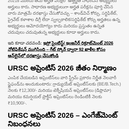
2021కి ముందు తమ అర్హత పరీక్షలో ఉత్తీర్ణత సాధించిన అభ్యర్థులు
అర్హులు కారు. సాధారణ అభ్యర్థులుగా అర్హత పరీక్షను పూర్తి చేసిన
వారు మాత్రమే దరఖాస్తు చేసుకోవచ్చు – శాండ్‌విచ్ కోర్సు, సర్టిఫికేట్,
ప్రైవేట్ కళాశాల డిగ్రీ లేదా స్వల్పకాలిక/సర్టిఫికేట్ కోర్సు అర్హతలు ఉన్న
అభ్యర్థులు ఆమోదయోగ్యం కాదు మరియు ప్రస్తుతం ఉన్నత
చదువులు చదువుతున్న అభ్యర్థులు కూడా అర్హులు కాదు.
ఇది కూడా చదవండి:
ఇస్రో సైంటిస్ట్/ ఇంజనీర్ రిక్రూట్‌మెంట్ 2026
నోటిఫికేషన్ ముగిసింది – గేట్ స్కోర్ ద్వారా 92 ఖాళీల కోసం
ఆన్‌లైన్‌లో దరఖాస్తు చేసుకోండి
URSC అప్రెంటిస్ 2026 జీతం నిర్మాణం
ఎంపిక చేయబడిన అప్రెంటీస్‌లు వారి స్ట్రీమ్ ప్రకారం నిర్ణీత నెలవారీ
స్టైఫండ్‌ను అందుకుంటారు: గ్రాడ్యుయేట్ అప్రెంటీస్‌లకు (BE/B.Tech.)
నెలకు ₹12,300/- మరియు టెక్నీషియన్ అప్రెంటీస్‌లు (డిప్లొమా)
మరియు కమర్షియల్ ప్రాక్టీస్ అప్రెంటిస్‌లు రెండింటికీ నెలకు
₹10,900/-.
URSC అప్రెంటిస్ 2026 – ఎంగేజ్‌మెంట్
నిబంధనలు