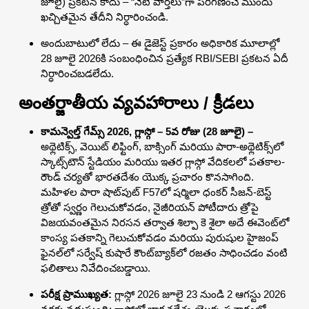
జూలై) ప్రకటన కాదు – “నేటి వార్తలు”గా పరిగణించే ముందు
ఖచ్చితమైన తేదీని నిర్ధారించండి.
అందుబాటులో లేదు – ఈ డైజెస్ట్ ప్రకారం అధికారిక మూలాల్లో
28 జూలై 2026కి సంబంధించిన ప్రత్యేక RBI/SEBI ప్రకటన ఏదీ
నిర్ధారించబడలేదు.
అంతర్జాతీయ వ్యవహారాలు / క్రీడలు
కామన్వెల్త్ గేమ్స్ 2026, గ్లాస్గో – 5వ రోజు (28 జూలై) –
అథ్లెటిక్స్, వెయిట్ లిఫ్టింగ్, బాక్సింగ్ మరియు పారా-అథ్లెటిక్స్‌లో
స్కాట్స్‌టౌన్ స్టేడియం మరియు ఇతర గ్లాస్గో వేదికలలో పతకాల-
రౌండ్ చర్యతో భారతదేశం యొక్క ప్రచారం కొనసాగింది.
మహిళల పారా షాట్‌పుట్ F57లో షర్మిలా ధంకర్ సీజన్-బెస్ట్
త్రోతో స్వర్ణం గెలుచుకోవడం, నైజీరియన్ పోటీదారు త్రోపై
విజయవంతమైన నిరసన తర్వాత శిల్పా కె శైలా అదే ఈవెంట్‌లో
కాంస్య పతకాన్ని గెలుచుకోవడం మరియు పురుషుల హైజంప్
ఫైనల్‌లో సర్వేష్ కుషారే కౌంట్‌బ్యాక్‌లో రజతం సాధించడం వంటి
ఫలితాలు నివేదించబడ్డాయి.
పరీక్ష ప్రాముఖ్యత:
గ్లాస్గో 2026 జూలై 23 నుండి 2 ఆగస్టు 2026