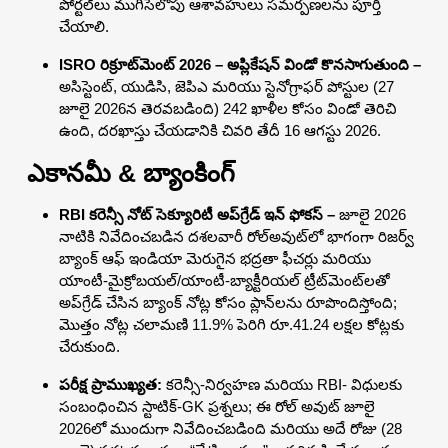
పోర్టల్‌లు ముగిసేలోపు ఆశావహులు సమర్పణలను పూర్తి
చేయాలి.
ISRO రిక్రూట్‌మెంట్ 2026 – అప్లికేషన్ విండో కొనసాగుతుంది –
అసిస్టెంట్, యుడిసి, జెపిఎ మరియు స్టెనోగ్రాఫర్ పోస్టుల (27
జూలై 2026న తెరవబడింది) 242 ఖాళీల కోసం విండో తెరిచి
ఉంది, దరఖాస్తు చేయడానికి చివరి తేదీ 16 ఆగస్టు 2026.
ఎకానమీ & బ్యాంకింగ్
RBI కరెన్సీ నోట్ సెక్యూరిటీ అప్‌గ్రేడ్ ఇన్ ఫోకస్ –
జూలై 2026
నాటికి నివేదించబడిన దశలవారీ రోల్‌అవుట్‌లో భాగంగా రిజర్వ్
బ్యాంక్ ఆఫ్ ఇండియా మెరుగైన భద్రతా ఫీచర్లు మరియు
యాంటీ-మైక్రోబయల్/యాంటీ-బ్యాక్టీరియల్ ట్రీట్‌మెంట్‌లతో
అప్‌గ్రేడ్ చేసిన బ్యాంక్ నోట్ల కోసం ప్లాన్‌లను రూపొందిస్తోంది;
మొత్తం నోట్ల చలామణి 11.9% పెరిగి రూ.41.24 లక్షల కోట్లకు
చేరుకుంది.
పరీక్ష ప్రాముఖ్యత:
కరెన్సీ-నిర్వహణ మరియు RBI- విధులకు
సంబంధించిన స్టాటిక్-GK ప్రశ్నలు; ఈ రోల్ అవుట్ జూలై
2026లో ముందుగా నివేదించబడింది మరియు అదే రోజు (28