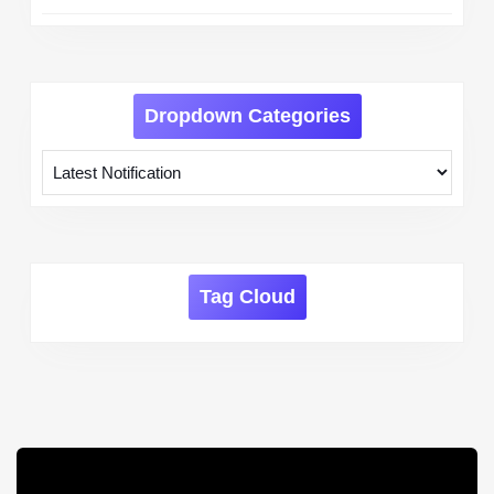
Dropdown Categories
Tag Cloud