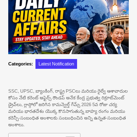
Categories:
Latest Notification
SSC, UPSC, బ్యాంకింగ్, రాష్ట్ర PSCలు మరియు రైల్వే ఆశావాదుల
కోసం నేటి కరెంట్ అఫైర్స్ రౌండప్ అనేక కేంద్ర ప్రభుత్వ రిక్రూట్‌మెంట్
డ్రైవ్‌లు, గ్లాస్గోలో జరిగిన కామన్వెల్త్ గేమ్స్ 2026 5వ రోజు చర్య
మరియు భారతదేశం యొక్క కొనసాగుతున్న బాహ్య రంగం మరియు
కరెన్సీ-సంబంధిత అంశాలకు సంబంధించిన అన్ని ఉన్నత-సంబంధిత
అంశాలు.