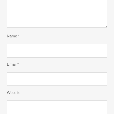
Name
*
Email
*
Website