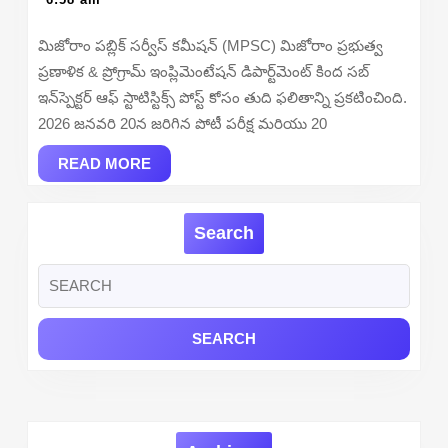
Res
2026
202
మిజోరాం పబ్లిక్ సర్వీస్ కమీషన్ (MPSC) మిజోరాం ప్రభుత్వ
–
ప్రణాళిక & ప్రోగ్రామ్ ఇంప్లిమెంటేషన్ డిపార్ట్‌మెంట్ కింద సబ్
Che
ఇన్‌స్పెక్టర్ ఆఫ్ స్టాటిస్టిక్స్ పోస్ట్ కోసం తుది ఫలితాన్ని ప్రకటించింది.
Mer
2026 జనవరి 20న జరిగిన పోటీ పరీక్ష మరియు 20
List
READ
and
READ MORE
MORE
Dow
PD
Search
Search
for: