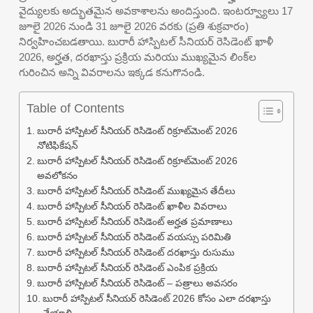
వైద్యులకు అద్భుతమైన అవకాశాలను అందిస్తుంది. ఇంటర్వ్యూలు 17
జూలై 2026 నుండి 31 జూలై 2026 వరకు (ప్రతి శుక్రవారం)
నిర్వహించబడతాయి. బురారీ హాస్పిటల్ సీనియర్ రెసిడెంట్ ఖాళీ
2026, అర్హత, దరఖాస్తు ప్రక్రియ మరియు ముఖ్యమైన లింక్‌ల
గురించిన అన్ని వివరాలను ఇక్కడ కనుగొనండి.
Table of Contents
బురారీ హాస్పిటల్ సీనియర్ రెసిడెంట్ రిక్రూట్‌మెంట్ 2026
నోటిఫికేషన్
బురారీ హాస్పిటల్ సీనియర్ రెసిడెంట్ రిక్రూట్‌మెంట్ 2026
అవలోకనం
బురారీ హాస్పిటల్ సీనియర్ రెసిడెంట్ ముఖ్యమైన తేదీలు
బురారీ హాస్పిటల్ సీనియర్ రెసిడెంట్ ఖాళీల వివరాలు
బురారీ హాస్పిటల్ సీనియర్ రెసిడెంట్ అర్హత ప్రమాణాలు
బురారీ హాస్పిటల్ సీనియర్ రెసిడెంట్ వయస్సు పరిమితి
బురారీ హాస్పిటల్ సీనియర్ రెసిడెంట్ దరఖాస్తు రుసుము
బురారీ హాస్పిటల్ సీనియర్ రెసిడెంట్ ఎంపిక ప్రక్రియ
బురారీ హాస్పిటల్ సీనియర్ రెసిడెంట్ – పత్రాలు అవసరం
బురారీ హాస్పిటల్ సీనియర్ రెసిడెంట్ 2026 కోసం ఎలా దరఖాస్తు