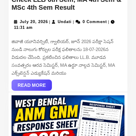
Jiwaji
MSc 4th Sem Result
University
July
Undati
Result
July 20, 2026
Undati
0 Comment
|
|
|
20,
11:31 am
2026
2026
Out
జివాజీ యూనివర్సిటీ, గ్వాలియర్, జూన్ 2026 పరీక్షా సెషన్
–
నుండి నాలుగు కోర్సుల పరీక్ష ఫలితాలను 18-07-2026న
Check
విడుదల చేసింది. ప్రకటించిన ఫలితాలు LL.B. మూడవ
LLB
సంవత్సరం ఆరవ సెమిస్టర్, MA ఉర్దూ నాల్గవ సెమిస్టర్, MA
6th
ఎక్స్‌టెన్షన్ ఎడ్యుకేషన్ మరియు
Sem,
READ
MA
READ MORE
MORE
4th
Sem
&
MSc
4th
Sem