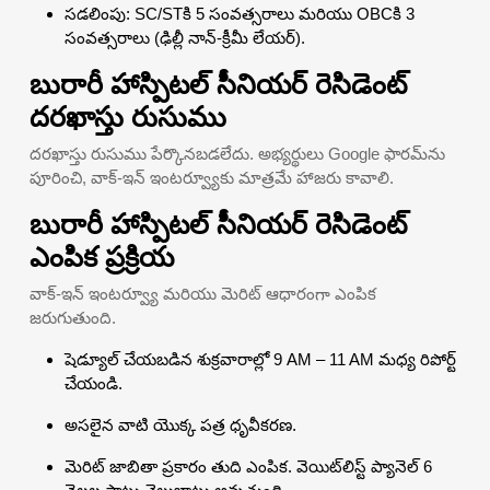
సడలింపు: SC/STకి 5 సంవత్సరాలు మరియు OBCకి 3
సంవత్సరాలు (ఢిల్లీ నాన్-క్రీమీ లేయర్).
బురారీ హాస్పిటల్ సీనియర్ రెసిడెంట్
దరఖాస్తు రుసుము
దరఖాస్తు రుసుము పేర్కొనబడలేదు. అభ్యర్థులు Google ఫారమ్‌ను
పూరించి, వాక్-ఇన్ ఇంటర్వ్యూకు మాత్రమే హాజరు కావాలి.
బురారీ హాస్పిటల్ సీనియర్ రెసిడెంట్
ఎంపిక ప్రక్రియ
వాక్-ఇన్ ఇంటర్వ్యూ మరియు మెరిట్ ఆధారంగా ఎంపిక
జరుగుతుంది.
షెడ్యూల్ చేయబడిన శుక్రవారాల్లో 9 AM – 11 AM మధ్య రిపోర్ట్
చేయండి.
అసలైన వాటి యొక్క పత్ర ధృవీకరణ.
మెరిట్ జాబితా ప్రకారం తుది ఎంపిక. వెయిట్‌లిస్ట్ ప్యానెల్ 6