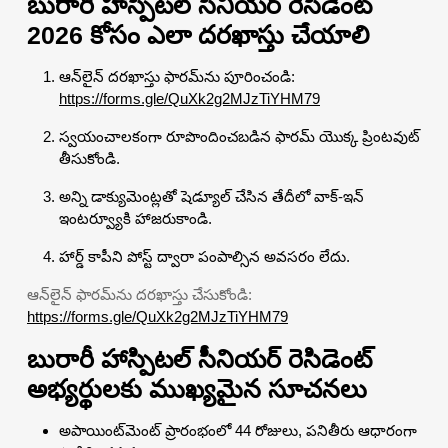
బురారీ హాస్పిటల్ సీనియర్ రెసిడెంట్
2026 కోసం ఎలా దరఖాస్తు చేయాలి
ఆన్‌లైన్ దరఖాస్తు ఫారమ్‌ను పూరించండి:
https://forms.gle/QuXk2g2MJzTiYHM79
స్వయంచాలకంగా రూపొందించబడిన ఫారమ్ యొక్క ప్రింటవుట్
తీసుకోండి.
అన్ని డాక్యుమెంట్లతో షెడ్యూల్ చేసిన తేదీలో వాక్-ఇన్
ఇంటర్వ్యూకి హాజరుకాండి.
హార్డ్ కాపీని పోస్ట్ ద్వారా పంపాల్సిన అవసరం లేదు.
ఆన్‌లైన్ ఫారమ్‌ను దరఖాస్తు చేసుకోండి:
https://forms.gle/QuXk2g2MJzTiYHM79
బురారీ హాస్పిటల్ సీనియర్ రెసిడెంట్
అభ్యర్థులకు ముఖ్యమైన సూచనలు
అపాయింట్‌మెంట్ ప్రారంభంలో 44 రోజులు, పనితీరు ఆధారంగా