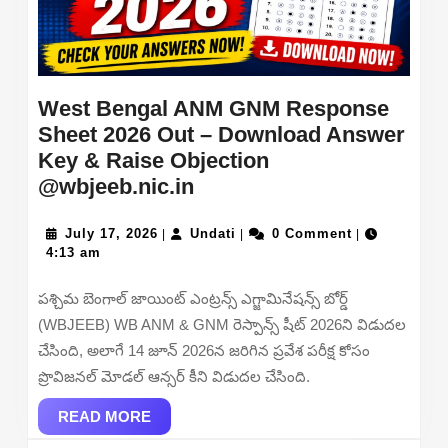
Result
West Bengal ANM GNM Response
Sheet 2026 Out – Download Answer
Key & Raise Objection
West
@wbjeeb.nic.in
Bengal
July
ANM
Undati
July 17, 2026
Undati
0 Comment
|
|
|
17,
4:13 am
GNM
2026
Response
పశ్చిమ బెంగాల్ జాయింట్ ఎంట్రన్స్ ఎగ్జామినేషన్స్ బోర్డ్
Sheet
(WBJEEB) WB ANM & GNM రెస్పాన్స్ షీట్ 2026ని విడుదల
2026
చేసింది, అలాగే 14 జూన్ 2026న జరిగిన ప్రవేశ పరీక్ష కోసం
Out
ప్రొవిజనల్ మోడల్ ఆన్సర్ కీని విడుదల చేసింది.
–
READ
Download
READ MORE
MORE
Answer