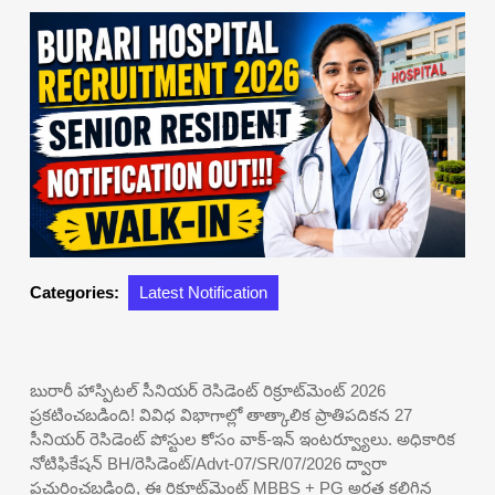
Categories:
Latest Notification
బురారీ హాస్పిటల్ సీనియర్ రెసిడెంట్ రిక్రూట్‌మెంట్ 2026
ప్రకటించబడింది! వివిధ విభాగాల్లో తాత్కాలిక ప్రాతిపదికన 27
సీనియర్ రెసిడెంట్ పోస్టుల కోసం వాక్-ఇన్ ఇంటర్వ్యూలు. అధికారిక
నోటిఫికేషన్ BH/రెసిడెంట్/Advt-07/SR/07/2026 ద్వారా
ప్రచురించబడింది, ఈ రిక్రూట్‌మెంట్ MBBS + PG అర్హత కలిగిన