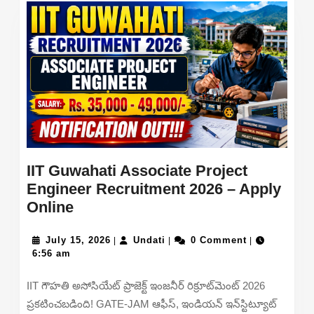
Key
&
Raise
Objection
@wbjeeb.nic.in
IIT Guwahati Associate Project
Engineer Recruitment 2026 – Apply
IIT
Online
Guwahati
Associate
July
Undati
July 15, 2026
Undati
0 Comment
|
|
|
15,
6:56 am
Project
2026
Engineer
IIT గౌహతి అసోసియేట్ ప్రాజెక్ట్ ఇంజనీర్ రిక్రూట్‌మెంట్ 2026
Recruitment
ప్రకటించబడింది! GATE-JAM ఆఫీస్, ఇండియన్ ఇన్‌స్టిట్యూట్