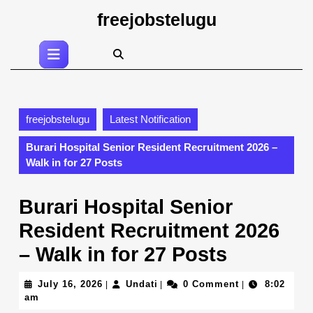
Skip
freejobstelugu
to
content
Open
Skip
Button
to
content
freejobstelugu
Latest Notification
Burari Hospital Senior Resident Recruitment 2026 –
Walk in for 27 Posts
Burari Hospital Senior
Resident Recruitment 2026
– Walk in for 27 Posts
July
Undati
July 16, 2026
Undati
0 Comment
8:02
|
|
|
16,
am
2026