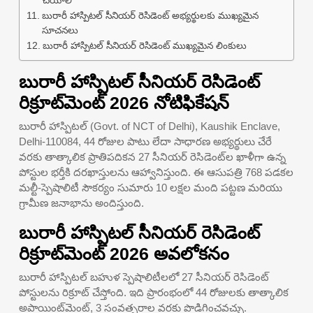
చేయాలి
బురారీ హాస్పిటల్ సీనియర్ రెసిడెంట్ అభ్యర్థులకు ముఖ్యమైన
సూచనలు
బురారీ హాస్పిటల్ సీనియర్ రెసిడెంట్ ముఖ్యమైన లింకులు
బురారీ హాస్పిటల్ సీనియర్ రెసిడెంట్
రిక్రూట్‌మెంట్ 2026 నోటిఫికేషన్
బురారీ హాస్పిటల్ (Govt. of NCT of Delhi), Kaushik Enclave,
Delhi-110084, 44 రోజుల పాటు లేదా సాధారణ అభ్యర్థులు చేరే
వరకు తాత్కాలిక ప్రాతిపదికన 27 సీనియర్ రెసిడెంట్‌ల ఖాళీగా ఉన్న
పోస్టుల భర్తీకి దరఖాస్తులను ఆహ్వానిస్తుంది. ఈ ఆసుపత్రి 768 పడకల
మల్టీ-స్పెషాలిటీ సౌకర్యం సుమారు 10 లక్షల మంది పట్టణ మరియు
గ్రామీణ జనాభాను అందిస్తుంది.
బురారీ హాస్పిటల్ సీనియర్ రెసిడెంట్
రిక్రూట్‌మెంట్ 2026 అవలోకనం
బురారీ హాస్పిటల్ బహుళ స్పెషాలిటీలలో 27 సీనియర్ రెసిడెంట్
పోస్టులను రిక్రూట్ చేస్తోంది. ఇది ప్రారంభంలో 44 రోజులకు తాత్కాలిక
అపాయింట్‌మెంట్, 3 సంవత్సరాల వరకు పొడిగించవచ్చు.