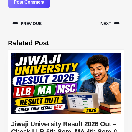
Post
PREVIOUS
NEXT
navigation
Previous
Next
Related Post
post:
post:
Jiwaji University Result 2026 Out –
Check LLB 6th Sem, MA 4th Sem &