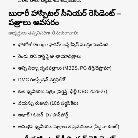
నెలల పాటు చెల్లుబాటు అవుతుంది.
బురారీ హాస్పిటల్ సీనియర్ రెసిడెంట్ –
పత్రాలు అవసరం
అభ్యర్థులు తప్పనిసరిగా తీసుకురావాలి:
ఫోటోతో Google ఫారమ్ అప్లికేషన్ ముద్రించబడింది
రెండు పాస్‌పోర్ట్ సైజు ఛాయాచిత్రాలు
అన్ని విద్యా ధృవపత్రాలు (MBBS, PG డిగ్రీ/డిప్లొమా)
DMC రిజిస్ట్రేషన్ సర్టిఫికేట్
కుల ధృవీకరణ పత్రం (వర్తిస్తే, ఢిల్లీ OBC 2026-27)
వయస్సు రుజువు (10వ సర్టిఫికేట్)
ఆధార్ / ఓటర్ ID / పాస్‌పోర్ట్
అనుభవ ధృవీకరణ పత్రాలు & ప్రచురణలు (ఏదైనా ఉంటే)