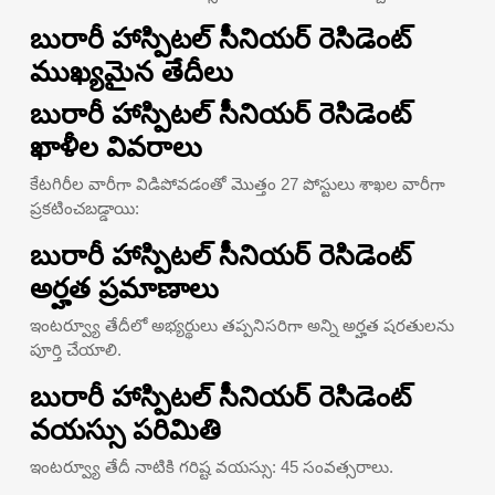
బురారీ హాస్పిటల్ సీనియర్ రెసిడెంట్
ముఖ్యమైన తేదీలు
బురారీ హాస్పిటల్ సీనియర్ రెసిడెంట్
ఖాళీల వివరాలు
కేటగిరీల వారీగా విడిపోవడంతో మొత్తం 27 పోస్టులు శాఖల వారీగా
ప్రకటించబడ్డాయి:
బురారీ హాస్పిటల్ సీనియర్ రెసిడెంట్
అర్హత ప్రమాణాలు
ఇంటర్వ్యూ తేదీలో అభ్యర్థులు తప్పనిసరిగా అన్ని అర్హత షరతులను
పూర్తి చేయాలి.
బురారీ హాస్పిటల్ సీనియర్ రెసిడెంట్
వయస్సు పరిమితి
ఇంటర్వ్యూ తేదీ నాటికి గరిష్ట వయస్సు: 45 సంవత్సరాలు.