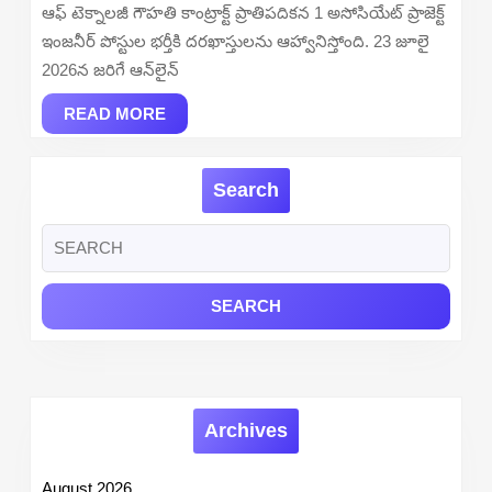
2026
ఆఫ్ టెక్నాలజీ గౌహతి కాంట్రాక్ట్ ప్రాతిపదికన 1 అసోసియేట్ ప్రాజెక్ట్
–
ఇంజనీర్ పోస్టుల భర్తీకి దరఖాస్తులను ఆహ్వానిస్తోంది. 23 జూలై
Apply
2026న జరిగే ఆన్‌లైన్
Online
READ
READ MORE
MORE
Search
Search
for:
Archives
August 2026