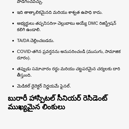
పొడిగించవచ్చు.
ఇది తాత్కాలికమైనది మరియు శాశ్వత ఉపాధి కాదు.
అభ్యర్థులు తప్పనిసరిగా చెల్లుబాటు అయ్యే DMC రిజిస్ట్రేషన్
కలిగి ఉండాలి.
TA/DA చెల్లించబడదు.
COVID-తగిన ప్రవర్తనను అనుసరించండి (ముసుగు, సామాజిక
దూరం).
తప్పుడు సమాచారం రద్దు మరియు చట్టపరమైన చర్యలకు దారి
తీస్తుంది.
మెడికల్ డైరెక్టర్ నిర్ణయమే ఫైనల్.
బురారీ హాస్పిటల్ సీనియర్ రెసిడెంట్
ముఖ్యమైన లింకులు