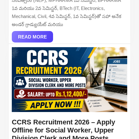
సంవత్సరం (NEP), MPHARMA 1వ సెమిస్టర్, BPHARMA
Check
1వ మరియు 2వ సెమిస్టర్, BTech (IT, Electronics,
BCom,
Mechanical, Civil, 4వ సెమిస్టర్, 1వ సెమిస్టర్)తో సహా అనేక
BTech,
అండర్ గ్రాడ్యుయేట్ మరియు
BPharm
READ
MPharm
READ MORE
MORE
&
PGDCA
Result
Online
at
bubhopal
CCRS Recruitment 2026 – Apply
Offline for Social Worker, Upper
CCRS
Division Clerk and More Posts