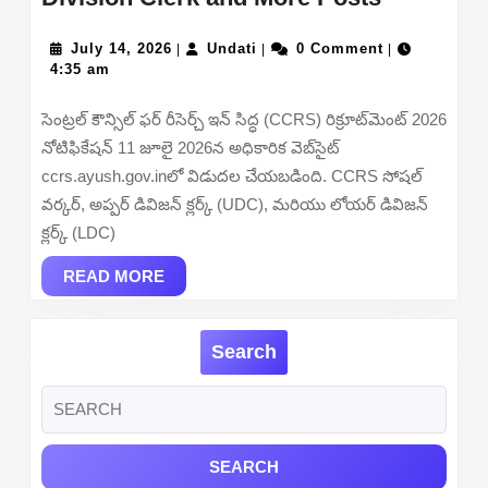
Recruitm
July
Undati
2026
July 14, 2026
Undati
0 Comment
|
|
|
14,
4:35 am
–
2026
Apply
సెంట్రల్ కౌన్సిల్ ఫర్ రీసెర్చ్ ఇన్ సిద్ధ (CCRS) రిక్రూట్‌మెంట్ 2026
Offline
నోటిఫికేషన్ 11 జూలై 2026న అధికారిక వెబ్‌సైట్
for
ccrs.ayush.gov.inలో విడుదల చేయబడింది. CCRS సోషల్
Social
వర్కర్, అప్పర్ డివిజన్ క్లర్క్ (UDC), మరియు లోయర్ డివిజన్
Worker,
క్లర్క్ (LDC)
Upper
READ
Division
READ MORE
MORE
Clerk
and
Search
More
Posts
Search
for: