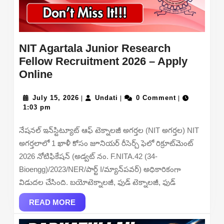
NIT Agartala Junior Research
Fellow Recruitment 2026 – Apply
NIT
Online
Agartala
Junior
July
Undati
July 15, 2026
Undati
0 Comment
|
|
|
15,
1:03 pm
Research
2026
Fellow
నేషనల్ ఇన్‌స్టిట్యూట్ ఆఫ్ టెక్నాలజీ అగర్తల (NIT అగర్తల) NIT
Recruitment
అగర్తలాలో 1 ఖాళీ కోసం జూనియర్ రీసెర్చ్ ఫెలో రిక్రూట్‌మెంట్
2026
2026 నోటిఫికేషన్ (అడ్వట్ నం. F.NITA.42 (34-
–
Bioengg)/2023/NER/పార్ట్ I/మ్యాన్‌పవర్) అధికారికంగా
Apply
విడుదల చేసింది. బయోటెక్నాలజీ, ఫుడ్ టెక్నాలజీ, ఫుడ్
Online
READ
READ MORE
MORE