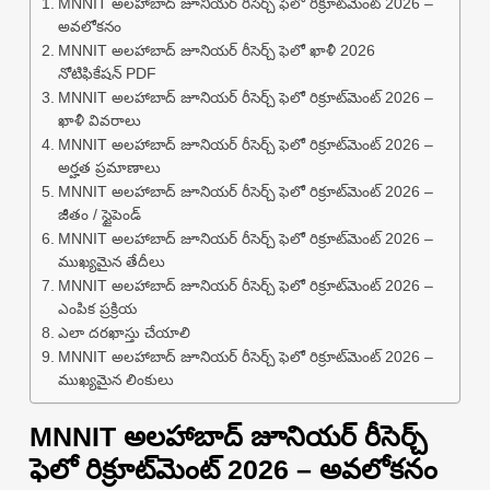
MNNIT అలహాబాద్ జూనియర్ రీసెర్చ్ ఫెలో రిక్రూట్‌మెంట్ 2026 –
అవలోకనం
MNNIT అలహాబాద్ జూనియర్ రీసెర్చ్ ఫెలో ఖాళీ 2026
నోటిఫికేషన్ PDF
MNNIT అలహాబాద్ జూనియర్ రీసెర్చ్ ఫెలో రిక్రూట్‌మెంట్ 2026 –
ఖాళీ వివరాలు
MNNIT అలహాబాద్ జూనియర్ రీసెర్చ్ ఫెలో రిక్రూట్‌మెంట్ 2026 –
అర్హత ప్రమాణాలు
MNNIT అలహాబాద్ జూనియర్ రీసెర్చ్ ఫెలో రిక్రూట్‌మెంట్ 2026 –
జీతం / స్టైపెండ్
MNNIT అలహాబాద్ జూనియర్ రీసెర్చ్ ఫెలో రిక్రూట్‌మెంట్ 2026 –
ముఖ్యమైన తేదీలు
MNNIT అలహాబాద్ జూనియర్ రీసెర్చ్ ఫెలో రిక్రూట్‌మెంట్ 2026 –
ఎంపిక ప్రక్రియ
ఎలా దరఖాస్తు చేయాలి
MNNIT అలహాబాద్ జూనియర్ రీసెర్చ్ ఫెలో రిక్రూట్‌మెంట్ 2026 –
ముఖ్యమైన లింకులు
MNNIT అలహాబాద్ జూనియర్ రీసెర్చ్
ఫెలో రిక్రూట్‌మెంట్ 2026 – అవలోకనం