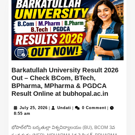
Barkatullah University Result 2026
Out – Check BCom, BTech,
BPharma, MPharma & PGDCA
Barkatul
Result Online at bubhopal.ac.in
Universi
July
Undati
Result
July 25, 2026
Undati
0 Comment
|
|
|
25,
8:55 am
2026
2026
Out
భోపాల్‌లోని బర్కతుల్లా విశ్వవిద్యాలయం (BU), BCOM 3వ
–