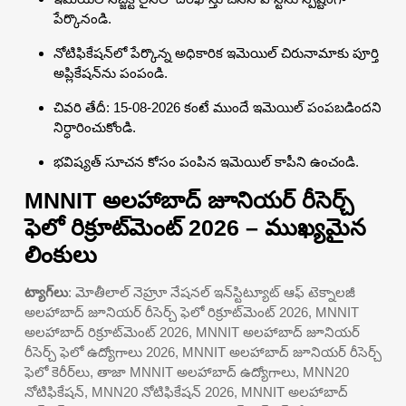
పేర్కొనండి.
నోటిఫికేషన్‌లో పేర్కొన్న అధికారిక ఇమెయిల్ చిరునామాకు పూర్తి
అప్లికేషన్‌ను పంపండి.
చివరి తేదీ: 15-08-2026 కంటే ముందే ఇమెయిల్ పంపబడిందని
నిర్ధారించుకోండి.
భవిష్యత్ సూచన కోసం పంపిన ఇమెయిల్ కాపీని ఉంచండి.
MNNIT అలహాబాద్ జూనియర్ రీసెర్చ్
ఫెలో రిక్రూట్‌మెంట్ 2026 – ముఖ్యమైన
లింకులు
ట్యాగ్‌లు
: మోతీలాల్ నెహ్రూ నేషనల్ ఇన్‌స్టిట్యూట్ ఆఫ్ టెక్నాలజీ
అలహాబాద్ జూనియర్ రీసెర్చ్ ఫెలో రిక్రూట్‌మెంట్ 2026, MNNIT
అలహాబాద్ రిక్రూట్‌మెంట్ 2026, MNNIT అలహాబాద్ జూనియర్
రీసెర్చ్ ఫెలో ఉద్యోగాలు 2026, MNNIT అలహాబాద్ జూనియర్ రీసెర్చ్
ఫెలో కెరీర్‌లు, తాజా MNNIT అలహాబాద్ ఉద్యోగాలు, MNN20
నోటిఫికేషన్, MNN20 నోటిఫికేషన్ 2026, MNNIT అలహాబాద్