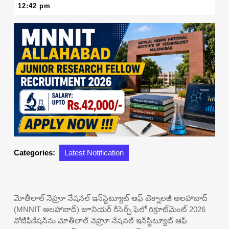
25,
12:42 pm
2026
Categories:
Latest Notification
మోతీలాల్ నెహ్రూ నేషనల్ ఇన్‌స్టిట్యూట్ ఆఫ్ టెక్నాలజీ అలహాబాద్
(MNNIT అలహాబాద్) జూనియర్ రీసెర్చ్ ఫెలో రిక్రూట్‌మెంట్ 2026
నోటిఫికేషన్‌ను మోతీలాల్ నెహ్రూ నేషనల్ ఇన్‌స్టిట్యూట్ ఆఫ్