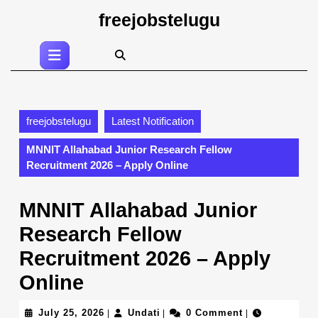
Skip
freejobstelugu
to
content
Open
Skip
Button
to
content
freejobstelugu
Latest Notification
MNNIT Allahabad Junior Research Fellow
Recruitment 2026 – Apply Online
MNNIT Allahabad Junior
Research Fellow
Recruitment 2026 – Apply
Online
July
Undati
July 25, 2026
Undati
0 Comment
|
|
|