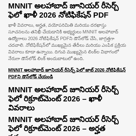
MNNIT అలహాబాద్ జూనియర్ రీసెర్చ్
ఫెలో ఖాళీ 2026 నోటిఫికేషన్ PDF
ఖాళీ వివరాలు, అర్హత, వయోపరిమితి మరియు దరఖాస్తు
సూచనలను తనిఖీ చేయడానికి అభ్యర్థులు MNNIT అలహాబాద్
ఉద్యోగాలు 2026 నోటిఫికేషన్ PDFని డౌన్‌లోడ్ చేసి, జాగ్రత్తగా
చదవాలి. నోటిఫికేషన్‌లో ముఖ్యమైన తేదీలు మరియు ఎంపిక ప్రక్రియ
వివరాలు కూడా ఉన్నాయి. దిగువ ముఖ్యమైన లింక్‌ల విభాగంలో
నేరుగా డౌన్‌లోడ్ లింక్ అందుబాటులో ఉంది.
MNNIT అలహాబాద్ జూనియర్ రీసెర్చ్ ఫెలో జాబ్ 2026 నోటిఫికేషన్
PDFని డౌన్‌లోడ్ చేయండి
MNNIT అలహాబాద్ జూనియర్ రీసెర్చ్
ఫెలో రిక్రూట్‌మెంట్ 2026 – ఖాళీ
వివరాలు
MNNIT అలహాబాద్ జూనియర్ రీసెర్చ్
ఫెలో రిక్రూట్‌మెంట్ 2026 – అర్హత