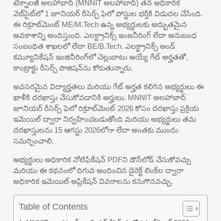
టెక్నాలజీ అలహాబాద్ (MNNIT అలహాబాద్) తన అధికారిక
వెబ్‌సైట్‌లో 1 జూనియర్ రీసెర్చ్ ఫెలో పోస్టుల భర్తీకి విడుదల చేసింది.
ఈ రిక్రూట్‌మెంట్ ME/M.Tech ఉన్న అభ్యర్థులకు అద్భుతమైన
అవకాశాన్ని అందిస్తుంది. ఎలక్ట్రానిక్స్ ఇంజనీరింగ్ లేదా అనుబంధ
సంబంధిత శాఖలలో లేదా BE/B.Tech. ఎలక్ట్రానిక్స్ అండ్
కమ్యూనికేషన్ ఇంజినీరింగ్‌లో చెల్లుబాటు అయ్యే గేట్ అర్హతతో,
కాంట్రాక్టు రీసెర్చ్ పొజిషన్‌ను కోరుతున్నారు.
అవసరమైన విద్యార్హతలు మరియు గేట్ అర్హత కలిగిన అభ్యర్థులు ఈ
ఖాళీకి దరఖాస్తు చేసుకోవడానికి అర్హులు. MNNIT అలహాబాద్
జూనియర్ రీసెర్చ్ ఫెలో రిక్రూట్‌మెంట్ 2026 కోసం దరఖాస్తు ప్రక్రియ
ఇమెయిల్ ద్వారా నిర్వహించబడుతోంది మరియు అభ్యర్థులు తమ
దరఖాస్తులను 15 ఆగస్టు 2026లోగా లేదా అంతకు ముందు
సమర్పించాలి.
అభ్యర్థులు అధికారిక నోటిఫికేషన్ PDFని డౌన్‌లోడ్ చేసుకోవచ్చు
మరియు ఈ కథనంలో దిగువ అందించిన డైరెక్ట్ లింక్‌ల ద్వారా
అధికారిక ఇమెయిల్ అప్లికేషన్ వివరాలను కనుగొనవచ్చు.
Table of Contents