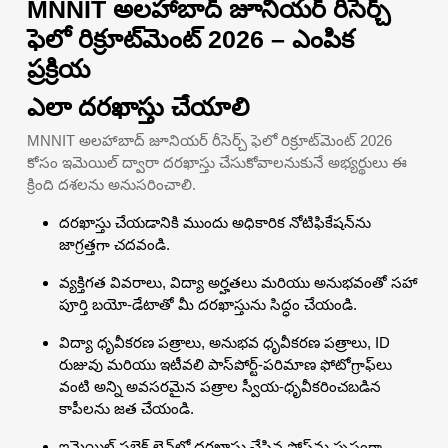
MNNIT అలహాబాద్ జూనియర్ రీసెర్చ్
ఫెలో రిక్రూట్‌మెంట్ 2026 – ఎంపిక
ప్రక్రియ
ఎలా దరఖాస్తు చేయాలి
MNNIT అలహాబాద్ జూనియర్ రీసెర్చ్ ఫెలో రిక్రూట్‌మెంట్ 2026
కోసం ఇమెయిల్ ద్వారా దరఖాస్తు చేసుకోవాలనుకునే అభ్యర్థులు ఈ
క్రింది దశలను అనుసరించాలి.
దరఖాస్తు చేయడానికి ముందు అధికారిక నోటిఫికేషన్‌ను
జాగ్రత్తగా చదవండి.
వ్యక్తిగత వివరాలు, విద్యా అర్హతలు మరియు అనుభవంతో సహా
పూర్తి బయో-డేటాతో మీ దరఖాస్తును సిద్ధం చేయండి.
విద్యా ధృవీకరణ పత్రాలు, అనుభవ ధృవీకరణ పత్రాలు, ID
రుజువు మరియు ఇటీవలి పాస్‌పోర్ట్-పరిమాణ ఫోటోగ్రాఫ్‌లు
వంటి అన్ని అవసరమైన పత్రాల స్వీయ-ధృవీకరించబడిన
కాపీలను జత చేయండి.
ఇమెయిల్ సబ్జెక్ట్ లైన్‌లో దరఖాస్తు చేసిన పోస్ట్‌ను స్పష్టంగా