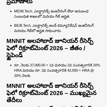
ప్రమాణాలు
ME/M.Tech. ఎలక్ట్రానిక్స్ ఇంజనీరింగ్ లేదా అనుబంధ
సంబంధిత శాఖలలో మరియు గేట్ అర్హత.
BE/B.Tech. ఎలక్ట్రానిక్స్ అండ్ కమ్యూనికేషన్ ఇంజినీరింగ్
మరియు గేట్‌లో అర్హత సాధించారు.
MNNIT అలహాబాద్ జూనియర్ రీసెర్చ్
ఫెలో రిక్రూట్‌మెంట్ 2026 – జీతం /
స్టైపెండ్
రూ. నెలకు 37,000.00 + 1వ మరియు 2వ సంవత్సరానికి 20%
HRA మరియు రూ. 3వ సంవత్సరానికి 42,000 + HRA @
20% నెలకు
MNNIT అలహాబాద్ జూనియర్ రీసెర్చ్
ఫెలో రిక్రూట్‌మెంట్ 2026 – ముఖ్యమైన
తేదీలు