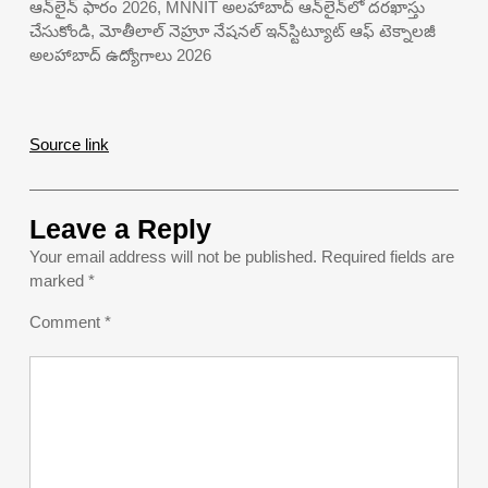
ఆన్‌లైన్ ఫారం 2026, MNNIT అలహాబాద్ ఆన్‌లైన్‌లో దరఖాస్తు
చేసుకోండి, మోతీలాల్ నెహ్రూ నేషనల్ ఇన్‌స్టిట్యూట్ ఆఫ్ టెక్నాలజీ
అలహాబాద్ ఉద్యోగాలు 2026
Source link
Leave a Reply
Your email address will not be published.
Required fields are
marked
*
Comment
*