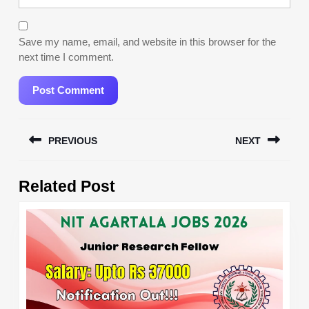
Save my name, email, and website in this browser for the
next time I comment.
Post
PREVIOUS
NEXT
navigation
Previous
Next
Related Post
post:
post: