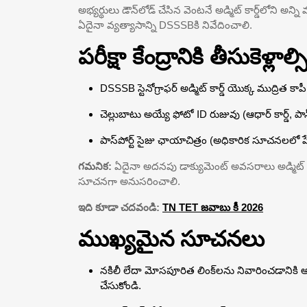
అభ్యర్థులు డౌన్‌లోడ్ చేసిన వెంటనే అడ్మిట్ కార్డ్‌లోని అన
ఏదైనా వ్యత్యాసాన్ని DSSSBకి నివేదించాలి.
పరీక్షా కేంద్రానికి తీసుకెళ్లాల
DSSSB స్టెనోగ్రాఫర్ అడ్మిట్ కార్డ్ యొక్క ముద్రిత కాపీ
చెల్లుబాటు అయ్యే ఫోటో ID రుజువు (ఆధార్ కార్డ్, పాన
పాస్‌పోర్ట్ సైజు ఛాయాచిత్రం (అధికారిక సూచనలలో పేర
గమనిక:
ఏదైనా అదనపు డాక్యుమెంట్ అవసరాలు అడ్మిట్ 
సూచనగా అనుసరించాలి.
ఇది కూడా చదవండి:
TN TET జవాబు కీ 2026
ముఖ్యమైన సూచనలు
నకిలీ లేదా మోసపూరిత లింక్‌లను నివారించడానికి అధిక
చేసుకోండి.