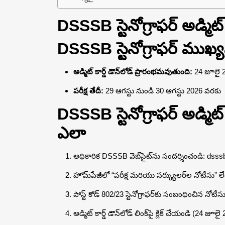
DSSSB స్టెనోగ్రాఫర్ అడ్మి
DSSSB స్టెనోగ్రాఫర్ ముఖ్
అడ్మిట్ కార్డ్ డౌన్‌లోడ్ ప్రారంభమవుతుంది:
24 జూలై 
పరీక్ష తేదీ:
29 ఆగస్టు నుండి 30 ఆగస్టు 2026 వరకు
DSSSB స్టెనోగ్రాఫర్ అడ్మిట
ఎలా
అధికారిక DSSSB వెబ్‌సైట్‌ను సందర్శించండి: dsssb
హోమ్‌పేజీలో “పరీక్ష మరియు సర్క్యులర్‌ల నోటీసు” లేదా 
పోస్ట్ కోడ్ 802/23 స్టెనోగ్రాఫర్‌కు సంబంధించిన నోటీస
అడ్మిట్ కార్డ్ డౌన్‌లోడ్ లింక్‌పై క్లిక్ చేయండి (24 జూ