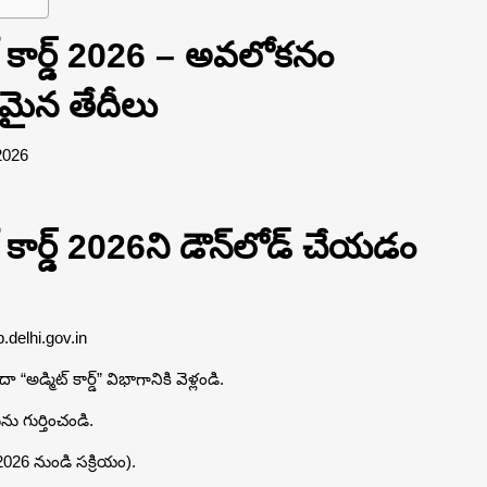
ట్ కార్డ్ 2026 – అవలోకనం
యమైన తేదీలు
2026
్ కార్డ్ 2026ని డౌన్‌లోడ్ చేయడం
.delhi.gov.in
“అడ్మిట్ కార్డ్” విభాగానికి వెళ్లండి.
ును గుర్తించండి.
లై 2026 నుండి సక్రియం).