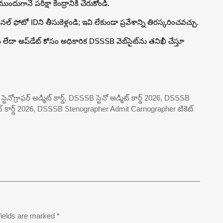
ముందుగానే పరీక్షా కేంద్రానికి చేరుకోండి.
ిజినల్ ఫోటో IDని తీసుకెళ్లండి; ఇవి లేకుండా ప్రవేశాన్ని తిరస్కరించవచ్చు.
 లేదా అప్‌డేట్ కోసం అధికారిక DSSSB వెబ్‌సైట్‌ను తనిఖీ చేస్తూ
్టెనోగ్రాఫర్ అడ్మిట్ కార్డ్, DSSSB స్టెనో అడ్మిట్ కార్డ్ 2026, DSSSB
అడ్మిట్ కార్డ్ 2026, DSSSB Stenographer Admit Carnographer టికెట్
fields are marked
*