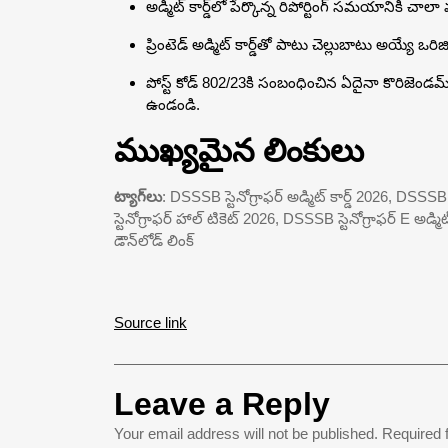
అడ్మిట్ కార్డ్‌లో పేర్కొన్న రిపోర్టింగ్ సమయానికి చాలా 
ప్రింటెడ్ అడ్మిట్ కార్డ్‌తో పాటు చెల్లుబాటు అయ్యే ఒర
పోస్ట్ కోడ్ 802/23కి సంబంధించిన ఏదైనా కొరిజెండమ్
ఉండండి.
ముఖ్యమైన లింకులు
ట్యాగ్‌లు
: DSSSB స్టెనోగ్రాఫర్ అడ్మిట్ కార్డ్ 2026, DSSSB స
స్టెనోగ్రాఫర్ హాల్ టికెట్ 2026, DSSSB స్టెనోగ్రాఫర్ E 
డౌన్‌లోడ్ లింక్
Source link
Leave a Reply
Your email address will not be published.
Required 