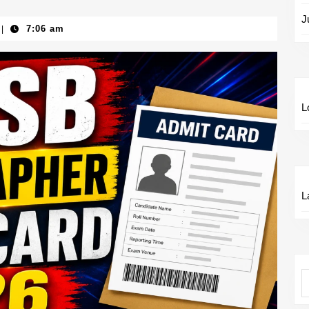
J
7:06 am
|
L
L