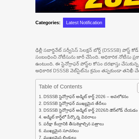
Categories:
Latest Notification
ఢిల్లీ సబార్డినేట్ సర్వీసెస్ సెలక్షన్ బోర్డ్ (DSSSB) పోస్ట్ కో
సంబంధించి నోటీసును జారీ చేసింది. అధికారిక నోటీసు ప్రకార
ఉంటుంది. ఈ స్టెనోగ్రాఫర్ పోస్ట్‌ల కోసం దరఖాస్తు చేసుక
అధికారిక DSSSB వెబ్‌సైట్‌ను క్రమం తప్పకుండా తనిఖీ చ
Table of Contents
DSSSB స్టెనోగ్రాఫర్ అడ్మిట్ కార్డ్ 2026 – అవలోకనం
DSSSB స్టెనోగ్రాఫర్ ముఖ్యమైన తేదీలు
DSSSB స్టెనోగ్రాఫర్ అడ్మిట్ కార్డ్ 2026ని డౌన్‌లోడ్ చేయడ
అడ్మిట్ కార్డ్‌లో పేర్కొన్న వివరాలు
పరీక్షా కేంద్రానికి తీసుకెళ్లాల్సిన పత్రాలు
ముఖ్యమైన సూచనలు
ముఖ్యమైన లింకులు