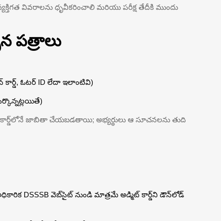
్ని వ్యక్తిగత వివరాలను ధృవీకరించాలి మరియు పరీక్ష తేదీకి ముందు
్సిన పత్రాలు
్ కార్డ్, ఓటర్ ID లేదా ఇలాంటివి)
్కొన్నట్లయితే)
కార్డ్‌లోనే జాబితా చేయబడతాయి; అభ్యర్థులు ఆ సూచనలను తుది
ారిక DSSSB వెబ్‌సైట్ నుండి మాత్రమే అడ్మిట్ కార్డ్‌ని డౌన్‌లోడ్