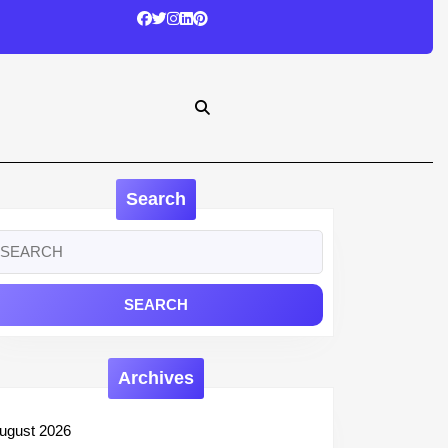
Search
earch
r:
Archives
ugust 2026