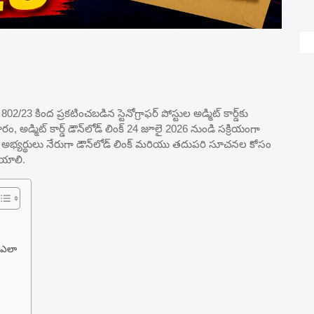
డ్ 802/23 కింద ప్రకటించబడిన స్టెనోగ్రాఫర్ పోస్టుల అడ్మిట్ కార్డ్‌కు
ం, అడ్మిట్ కార్డ్ డౌన్‌లోడ్ లింక్ 24 జూలై 2026 నుండి సక్రియంగా
ున్న అభ్యర్థులు నేరుగా డౌన్‌లోడ్ లింక్ మరియు తదుపరి సూచనల కోసం
ేయాలి.
ం ఎలా