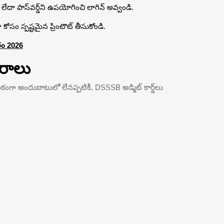
ీ లేదా పాస్‌వర్డ్‌ని ఉపయోగించి లాగిన్ అవ్వండి.
జు కోసం స్పష్టమైన ప్రింటౌట్ తీసుకోండి.
ితం 2026
ివరాలు
ారికంగా అందుబాటులో లేనప్పటికీ, DSSSB అడ్మిట్ కార్డ్‌లు