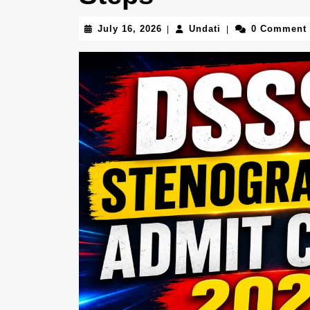
July
Undati
July 16, 2026
Undati
0 Comment
|
|
16,
2026