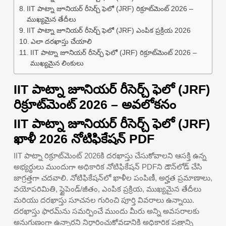
IIT పాట్నా జూనియర్ రీసెర్చ్ ఫెలో (JRF) రిక్రూట్‌మెంట్ 2026 –
ముఖ్యమైన తేదీలు
IIT పాట్నా జూనియర్ రీసెర్చ్ ఫెలో (JRF) ఎంపిక ప్రక్రియ 2026
ఎలా దరఖాస్తు చేయాలి
IIT పాట్నా జూనియర్ రీసెర్చ్ ఫెలో (JRF) రిక్రూట్‌మెంట్ 2026 –
ముఖ్యమైన లింకులు
IIT పాట్నా జూనియర్ రీసెర్చ్ ఫెలో (JRF)
రిక్రూట్‌మెంట్ 2026 – అవలోకనం
IIT పాట్నా జూనియర్ రీసెర్చ్ ఫెలో (JRF)
ఖాళీ 2026 నోటిఫికేషన్ PDF
IIT పాట్నా రిక్రూట్‌మెంట్ 2026కి దరఖాస్తు చేసుకోవాలని ఆసక్తి ఉన్న
అభ్యర్థులు ముందుగా అధికారిక నోటిఫికేషన్ PDFని డౌన్‌లోడ్ చేసి
జాగ్రత్తగా చదవాలి. నోటిఫికేషన్‌లో ఖాళీల పంపిణీ, అర్హత ప్రమాణాలు,
వయోపరిమితి, స్టైపెండ్/జీతం, ఎంపిక ప్రక్రియ, ముఖ్యమైన తేదీలు
మరియు దరఖాస్తు సూచనల గురించి పూర్తి వివరాలు ఉన్నాయి.
దరఖాస్తు ఫారమ్‌ను సమర్పించే ముందు మీరు అన్ని అవసరాలకు
అనుగుణంగా ఉన్నారని నిర్ధారించుకోవడానికి అధికారిక పత్రాన్ని