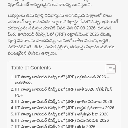
రిక్రూట్‌మెంట్ అద్భుతమైన అవకాశాన్ని అందిస్తుంది.
అభ్యర్థులు తమ పూర్తి దరఖాస్తును అవసరమైన పత్రాలతో పాటు
ఇమెయిల్ ద్వారా పంపడం ద్వారా దరఖాస్తు చేసుకోవచ్చు. ఇమెయిల్
దరఖాస్తును సమర్పించడానికి చివరి తేదీ 07-08-2026. దిగువన,
మీరు జూనియర్ రీసెర్చ్ ఫెలో (JRF) రిక్రూట్‌మెంట్ 2026 యొక్క
పూర్తి వివరాలను పొందవచ్చు, ఇందులో ఖాళీల విభజన, అర్హత,
వయోపరిమితి, జీతం, ఎంపిక ప్రక్రియ, దరఖాస్తు విధానం మరియు
ముఖ్యమైన లింక్‌లు ఉన్నాయి.
Table of Contents
IIT పాట్నా జూనియర్ రీసెర్చ్ ఫెలో (JRF) రిక్రూట్‌మెంట్ 2026 –
అవలోకనం
IIT పాట్నా జూనియర్ రీసెర్చ్ ఫెలో (JRF) ఖాళీ 2026 నోటిఫికేషన్
PDF
IIT పాట్నా జూనియర్ రీసెర్చ్ ఫెలో (JRF) ఖాళీల వివరాలు 2026
IIT పాట్నా జూనియర్ రీసెర్చ్ ఫెలో (JRF) అర్హత ప్రమాణాలు 2026
IIT పాట్నా జూనియర్ రీసెర్చ్ ఫెలో (JRF) అప్లికేషన్ ఫీజు 2026
IIT పాట్నా జూనియర్ రీసెర్చ్ ఫెలో (JRF) వయోపరిమితి 2026
IIT పాట్నా జూనియర్ రీసెర్చ్ ఫెలో (JRF) జీతం 2026