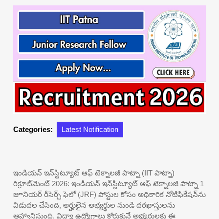
Categories:
Latest Notification
ఇండియన్ ఇన్‌స్టిట్యూట్ ఆఫ్ టెక్నాలజీ పాట్నా (IIT పాట్నా)
రిక్రూట్‌మెంట్ 2026: ఇండియన్ ఇన్‌స్టిట్యూట్ ఆఫ్ టెక్నాలజీ పాట్నా 1
జూనియర్ రీసెర్చ్ ఫెలో (JRF) పోస్టుల కోసం అధికారిక నోటిఫికేషన్‌ను
విడుదల చేసింది, అర్హులైన అభ్యర్థుల నుండి దరఖాస్తులను
ఆహ్వానిస్తుంది. విద్యా ఉద్యోగాలు కోరుకునే అభ్యర్థులకు ఈ