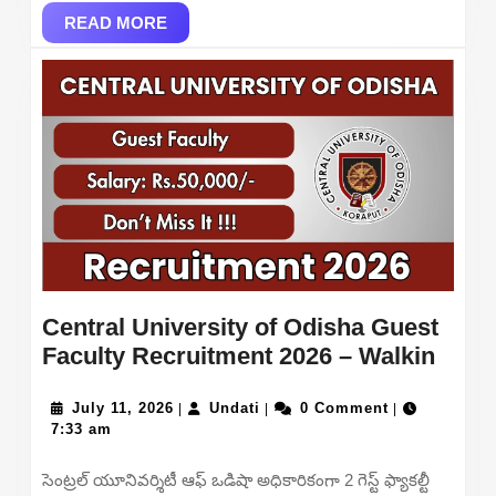
READ
Chec
READ MORE
MORE
Part-
III
Resul
at
result
Central University of Odisha Guest
Centr
Faculty Recruitment 2026 – Walkin
Unive
July
Undati
of
July 11, 2026
Undati
0 Comment
|
|
|
11,
7:33 am
Odis
2026
Gues
సెంట్రల్ యూనివర్శిటీ ఆఫ్ ఒడిషా అధికారికంగా 2 గెస్ట్ ఫ్యాకల్టీ