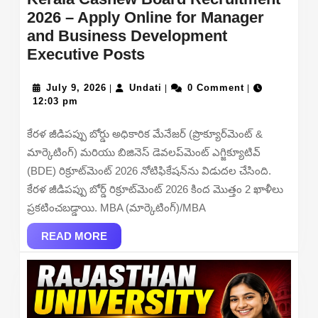
2026 – Apply Online for Manager
and Business Development
Kerala
Executive Posts
Cashew
July
Board
Undati
July 9, 2026
Undati
0 Comment
|
|
|
9,
12:03 pm
Recruitment
2026
2026
కేరళ జీడిపప్పు బోర్డు అధికారిక మేనేజర్ (ప్రొక్యూర్‌మెంట్ &
–
మార్కెటింగ్) మరియు బిజినెస్ డెవలప్‌మెంట్ ఎగ్జిక్యూటివ్
Apply
(BDE) రిక్రూట్‌మెంట్ 2026 నోటిఫికేషన్‌ను విడుదల చేసింది.
Online
కేరళ జీడిపప్పు బోర్డ్ రిక్రూట్‌మెంట్ 2026 కింద మొత్తం 2 ఖాళీలు
for
ప్రకటించబడ్డాయి. MBA (మార్కెటింగ్)/MBA
Manager
READ
and
READ MORE
MORE
Business
Development
Executive
Posts