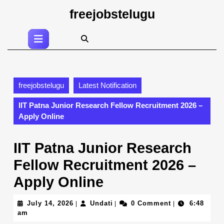
Skip
freejobstelugu
to
content
Open
Skip
Button
to
content
freejobstelugu
Latest Notification
IIT Patna Junior Research Fellow Recruitment 2026 –
Apply Online
IIT Patna Junior Research
Fellow Recruitment 2026 –
Apply Online
July
Undati
July 14, 2026
Undati
0 Comment
6:48
|
|
|
14,
am
2026