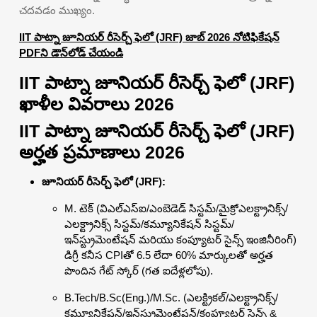
చదవడం ముఖ్యం.
IIT పాట్నా జూనియర్ రీసెర్చ్ ఫెలో (JRF) జాబ్ 2026 నోటిఫికేషన్
PDFని డౌన్‌లోడ్ చేయండి
IIT పాట్నా జూనియర్ రీసెర్చ్ ఫెలో (JRF)
ఖాళీల వివరాలు 2026
IIT పాట్నా జూనియర్ రీసెర్చ్ ఫెలో (JRF)
అర్హత ప్రమాణాలు 2026
జూనియర్ రీసెర్చ్ ఫెలో (JRF):
M. టెక్ (విఎల్‌ఎస్‌ఐ/ఎంబెడెడ్ సిస్టమ్/మైక్రోఎలక్ట్రానిక్స్/
ఎలక్ట్రానిక్స్ సిస్టమ్/కమ్యూనికేషన్ సిస్టమ్/
ఇన్‌స్ట్రుమెంటేషన్ మరియు కంప్యూటర్ సైన్స్ ఇంజినీరింగ్)
డిగ్రీ కనీస CPIతో 6.5 లేదా 60% మార్కులతో అర్హత
పొందిన గేట్ స్కోర్ (గత ఐదేళ్లలోపు).
B.Tech/B.Sc(Eng.)/M.Sc. (ఎలక్ట్రికల్/ఎలక్ట్రానిక్స్/
కమ్యూనికేషన్/ఇన్‌స్ట్రుమెంటేషన్/కంప్యూటర్ సైన్స్ &