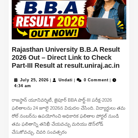
Rajasthan University B.B.A Result
2026 Out – Direct Link to Check
Rajas
Part-III Result at result.uniraj.ac.in
Unive
July
Undati
B.B.A
July 25, 2026
Undati
0 Comment
|
|
|
25,
4:34 am
Resul
2026
2026
రాజస్థాన్ యూనివర్శిటీ, జైపూర్ BBA పార్ట్-III పరీక్ష-2026
Out
ఫలితాలను 24 జూలై 2026న విడుదల చేసింది. విద్యార్థులు తమ
–
రోల్ నంబర్‌ను ఉపయోగించి అధికారిక ఫలితాల పోర్టల్ నుండి
Direc
తమ ఫలితాన్ని తనిఖీ చేయవచ్చు మరియు డౌన్‌లోడ్
Link
చేసుకోవచ్చు. చివరి సంవత్సరం
to