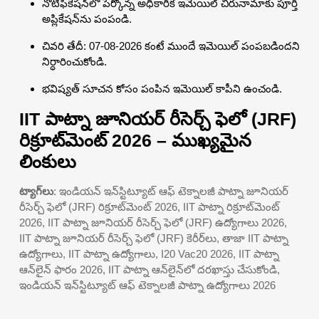
నోటిఫికేషన్‌లో పేర్కొన్న అధికారిక ఇమెయిల్ చిరునామాకు పూర్తి
అప్లికేషన్‌ను పంపండి.
చివరి తేదీ: 07-08-2026 కంటే ముందే ఇమెయిల్ పంపబడిందని
నిర్ధారించుకోండి.
భవిష్యత్ సూచన కోసం పంపిన ఇమెయిల్ కాపీని ఉంచండి.
IIT పాట్నా జూనియర్ రీసెర్చ్ ఫెలో (JRF)
రిక్రూట్‌మెంట్ 2026 – ముఖ్యమైన
లింకులు
ట్యాగ్‌లు
: ఇండియన్ ఇన్‌స్టిట్యూట్ ఆఫ్ టెక్నాలజీ పాట్నా జూనియర్
రీసెర్చ్ ఫెలో (JRF) రిక్రూట్‌మెంట్ 2026, IIT పాట్నా రిక్రూట్‌మెంట్
2026, IIT పాట్నా జూనియర్ రీసెర్చ్ ఫెలో (JRF) ఉద్యోగాలు 2026,
IIT పాట్నా జూనియర్ రీసెర్చ్ ఫెలో (JRF) కెరీర్‌లు, తాజా IIT పాట్నా
ఉద్యోగాలు, IIT పాట్నా ఉద్యోగాలు, I20 Vac20 2026, IIT పాట్నా
ఆన్‌లైన్ ఫారం 2026, IIT పాట్నా ఆన్‌లైన్‌లో దరఖాస్తు చేసుకోండి,
ఇండియన్ ఇన్‌స్టిట్యూట్ ఆఫ్ టెక్నాలజీ పాట్నా ఉద్యోగాలు 2026