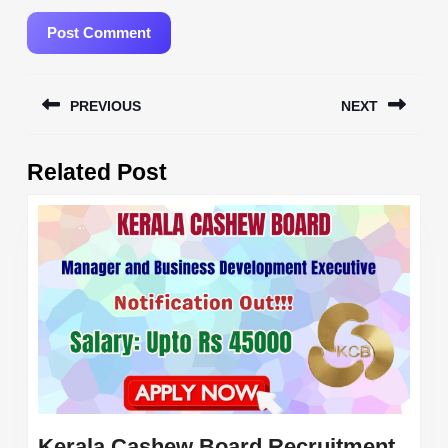
Post
PREVIOUS
NEXT
navigation
Previous
Next
Related Post
post:
post:
Kerala Cashew Board Recruitment