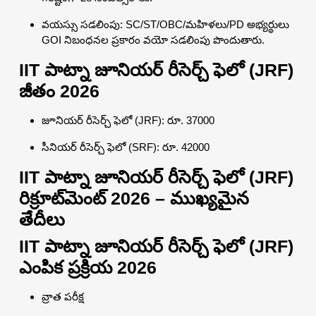
వయస్సు సడలింపు: SC/ST/OBC/మహిళలు/PD అభ్యర్థులు
GOI నిబంధనల ప్రకారం వయో సడలింపు పొందుతారు.
IIT పాట్నా జూనియర్ రీసెర్చ్ ఫెలో (JRF)
జీతం 2026
జూనియర్ రీసెర్చ్ ఫెలో (JRF): రూ. 37000
సీనియర్ రీసెర్చ్ ఫెలో (SRF): రూ. 42000
IIT పాట్నా జూనియర్ రీసెర్చ్ ఫెలో (JRF)
రిక్రూట్‌మెంట్ 2026 – ముఖ్యమైన
తేదీలు
IIT పాట్నా జూనియర్ రీసెర్చ్ ఫెలో (JRF)
ఎంపిక ప్రక్రియ 2026
వ్రాత పరీక్ష