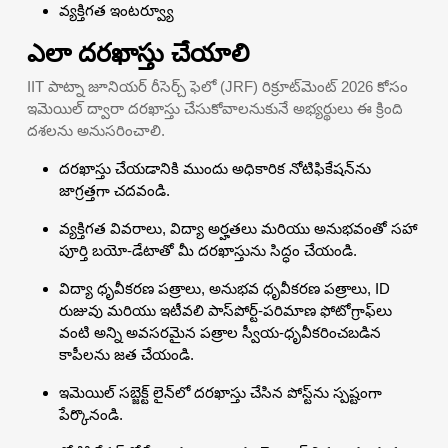
వ్యక్తిగత ఇంటర్వ్యూ
ఎలా దరఖాస్తు చేయాలి
IIT పాట్నా జూనియర్ రీసెర్చ్ ఫెలో (JRF) రిక్రూట్‌మెంట్ 2026 కోసం
ఇమెయిల్ ద్వారా దరఖాస్తు చేసుకోవాలనుకునే అభ్యర్థులు ఈ క్రింది
దశలను అనుసరించాలి.
దరఖాస్తు చేయడానికి ముందు అధికారిక నోటిఫికేషన్‌ను
జాగ్రత్తగా చదవండి.
వ్యక్తిగత వివరాలు, విద్యా అర్హతలు మరియు అనుభవంతో సహా
పూర్తి బయో-డేటాతో మీ దరఖాస్తును సిద్ధం చేయండి.
విద్యా ధృవీకరణ పత్రాలు, అనుభవ ధృవీకరణ పత్రాలు, ID
రుజువు మరియు ఇటీవలి పాస్‌పోర్ట్-పరిమాణ ఫోటోగ్రాఫ్‌లు
వంటి అన్ని అవసరమైన పత్రాల స్వీయ-ధృవీకరించబడిన
కాపీలను జత చేయండి.
ఇమెయిల్ సబ్జెక్ట్ లైన్‌లో దరఖాస్తు చేసిన పోస్ట్‌ను స్పష్టంగా
పేర్కొనండి.