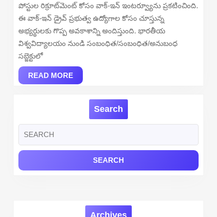
Facul
పోస్టుల రిక్రూట్‌మెంట్ కోసం వాక్-ఇన్ ఇంటర్వ్యూను ప్రకటించింది.
Recr
ఈ వాక్-ఇన్ డ్రైవ్ ప్రభుత్వ ఉద్యోగాల కోసం చూస్తున్న
2026
అభ్యర్థులకు గొప్ప అవకాశాన్ని అందిస్తుంది. భారతీయ
–
విశ్వవిద్యాలయం నుండి సంబంధిత/సంబంధిత/అనుబంధ
Walk
సబ్జెక్టులో
READ
READ MORE
MORE
Search
Search
for:
Archives