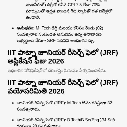
ఇంజినీరింగ్) డిగ్రీలో కనీస CPI 7.5 లేదా 70%
మార్కులతో అర్హత పొందిన గేట్ స్కోర్‌తో గత ఐదేళ్లలో
ఉండాలి.
అనుభవం:
M. Tech డిగ్రీ మరియు కనీసం రెండు (02)
సంవత్సరాల సంబంధిత అనుభవం ఉన్న అసాధారణ
అభ్యర్థులు నేరుగా SRF పదవిని అందించవచ్చు.
IIT పాట్నా జూనియర్ రీసెర్చ్ ఫెలో (JRF)
అప్లికేషన్ ఫీజు 2026
అధికారిక నోటిఫికేషన్‌లో దరఖాస్తు రుసుము పేర్కొనబడలేదు.
IIT పాట్నా జూనియర్ రీసెర్చ్ ఫెలో (JRF)
వయోపరిమితి 2026
జూనియర్ రీసెర్చ్ ఫెలో (JRF): M.Tech కోసం గరిష్టంగా 32
సంవత్సరాలు.
జూనియర్ రీసెర్చ్ ఫెలో (JRF): B.Tech/B.Sc(Eng.)/M.Scకి
గరిష్టంగా 28 సంవత్సరాలు.