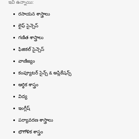
ఇవి ఉన్నాయి:
రసాయన శాస్త్రాలు
లైఫ్ సైన్సెస్
గణిత శాస్త్రాలు
ఫిజికల్ సైన్సెస్
వాణిజ్యం
కంప్యూటర్ సైన్స్ & అప్లికేషన్స్
ఆర్థిక శాస్త్రం
విద్య
ఇంగ్లీష్
పర్యావరణ శాస్త్రాలు
భౌగోళిక శాస్త్రం