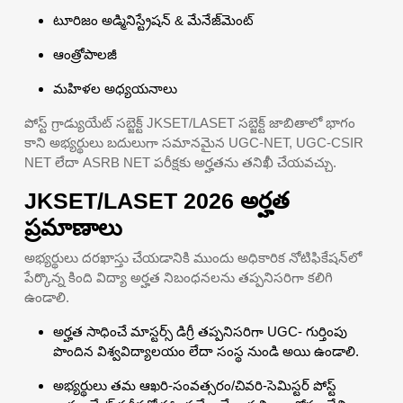
టూరిజం అడ్మినిస్ట్రేషన్ & మేనేజ్‌మెంట్
ఆంత్రోపాలజీ
మహిళల అధ్యయనాలు
పోస్ట్ గ్రాడ్యుయేట్ సబ్జెక్ట్ JKSET/LASET సబ్జెక్ట్ జాబితాలో భాగం
కాని అభ్యర్థులు బదులుగా సమానమైన UGC-NET, UGC-CSIR
NET లేదా ASRB NET పరీక్షకు అర్హతను తనిఖీ చేయవచ్చు.
JKSET/LASET 2026 అర్హత
ప్రమాణాలు
అభ్యర్థులు దరఖాస్తు చేయడానికి ముందు అధికారిక నోటిఫికేషన్‌లో
పేర్కొన్న కింది విద్యా అర్హత నిబంధనలను తప్పనిసరిగా కలిగి
ఉండాలి.
అర్హత సాధించే మాస్టర్స్ డిగ్రీ తప్పనిసరిగా UGC- గుర్తింపు
పొందిన విశ్వవిద్యాలయం లేదా సంస్థ నుండి అయి ఉండాలి.
అభ్యర్థులు తమ ఆఖరి-సంవత్సరం/చివరి-సెమిస్టర్ పోస్ట్