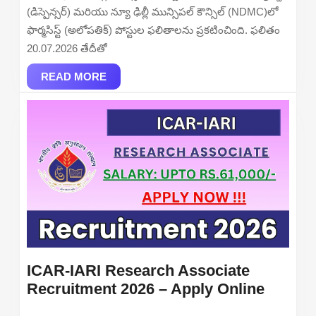
MCD
(డిస్పెన్సర్) మరియు న్యూ ఢిల్లీ మున్సిపల్ కౌన్సిల్ (NDMC)లో
and
ఫార్మసిస్ట్ (అలోపతిక్) పోస్టుల ఫలితాలను ప్రకటించింది. ఫలితం
NDMC
20.07.2026 తేదీతో
Cut-
READ
Off,
READ MORE
MORE
Selection
List
ICAR-IARI Research Associate
ICAR-
Recruitment 2026 – Apply Online
IARI