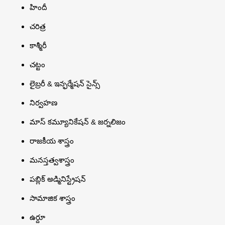
హిందీ
చరిత్ర
కాశ్మీరీ
చట్టం
లైబ్రరీ & ఇన్ఫర్మేషన్ సైన్స్
నిర్వహణ
మాస్ కమ్యూనికేషన్ & జర్నలిజం
రాజకీయ శాస్త్రం
మనస్తత్వశాస్త్రం
పబ్లిక్ అడ్మినిస్ట్రేషన్
సామాజిక శాస్త్రం
ఉర్దూ