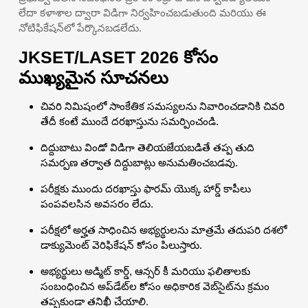
లేదా కళాశాల ద్వారా విడిగా నిర్వహించబడుతుంది మరియు ఈ
నోటిఫికేషన్‌లో పేర్కొనబడలేదు.
JKSET/LASET 2026 కోసం
ముఖ్యమైన సూచనలు
చివరి నిమిషంలో సాంకేతిక సమస్యలను నివారించడానికి చివరి
తేదీ కంటే ముందే దరఖాస్తును సమర్పించండి.
దిద్దుబాటు విండో విడిగా తెలియజేయబడితే తప్ప తుది
సమర్పణ తర్వాత దిద్దుబాట్లు అనుమతించబడవు.
పరీక్షకు ముందు దరఖాస్తు ఫారమ్ యొక్క హార్డ్ కాపీలు
పంపవలసిన అవసరం లేదు.
పరీక్షలో అర్హత సాధించిన అభ్యర్థులను మాత్రమే తదుపరి దశలో
డాక్యుమెంట్ వెరిఫికేషన్ కోసం పిలుస్తారు.
అభ్యర్థులు అడ్మిట్ కార్డ్, ఆన్సర్ కీ మరియు ఫలితాలకు
సంబంధించిన అప్‌డేట్‌ల కోసం అధికారిక వెబ్‌సైట్‌ను క్రమం
తప్పకుండా తనిఖీ చేయాలి.