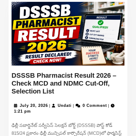
Press
Note
DSSSB Pharmacist Result 2026 –
Check MCD and NDMC Cut-Off,
DSSSB
Selection List
Pharmacist
July
Result
Undati
July 20, 2026
Undati
0 Comment
|
|
|
20,
1:21 pm
2026
2026
–
ఢిల్లీ సబార్డినేట్ సర్వీసెస్ సెలక్షన్ బోర్డ్ (DSSSB) పోస్ట్ కోడ్
Check
815/24 ప్రకారం ఢిల్లీ మున్సిపల్ కార్పొరేషన్ (MCD)లో ఫార్మసిస్ట్