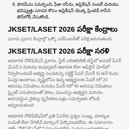
ఫారమ్‌ను సమర్పించి, ఫీజు రసీదు, అప్లికేషన్ నంబర్ మరియు
భవిష్యత్తు సూచన కోసం అప్లికేషన్ యొక్క ప్రింటెడ్ కాపీని
డౌన్‌లోడ్ చేసుకోండి.
JKSET/LASET 2026 పరీక్షా కేంద్రాలు
మూడు ప్రధాన కేంద్రాల్లో ఒక్కో సబ్‌సెంటర్‌తో పరీక్ష జరుగుతుంది.
JKSET/LASET 2026 పరీక్షా సరళి
అధికారిక నోటిఫికేషన్ ప్రకారం, స్టేట్ ఎలిజిబిలిటీ టెస్ట్‌లో జనరల్ పేపర్
(పేపర్ I) మరియు కంప్యూటర్ ఆధారిత లేదా ఆఫ్‌లైన్ మోడ్‌లో
నిర్వహించబడే అభ్యర్థి ఎంచుకున్న సబ్జెక్ట్ పేపర్ (పేపర్ II) అనే రెండు
పేపర్లు ఉంటాయి. దృష్టిలోపం ఉన్న అభ్యర్థులకు పేపర్ Iలో 20
అదనపు నిమిషాలు మరియు పేపర్ IIలో 40 అదనపు నిమిషాలు,
స్క్రైబ్ సదుపాయంతో పాటు, ముందస్తు అభ్యర్థన మరియు
అవసరమైన వైకల్య ధృవీకరణ పత్రం సమర్పణకు లోబడి
ఇవ్వబడుతుంది.
అధికారిక నోటిఫికేషన్‌లో ప్రతి పేపర్‌కు ప్రశ్నల సంఖ్య, మార్కుల
పంపిణీ లేదా నెగెటివ్ మార్కింగ్ పేర్కొనబడలేదు. ఈ సమాచారం
సోర్స్ నోటిఫికేషన్‌లో వివరించబడలేదు మరియు అధికారికంగా