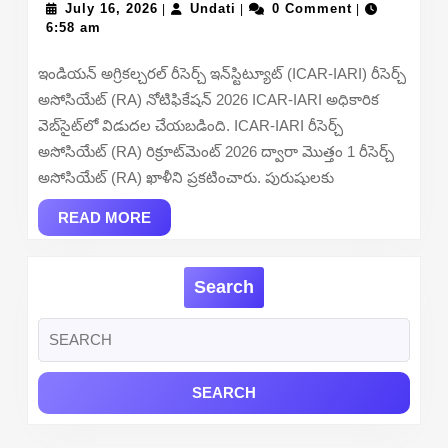
July
Undati
Resear
July 16, 2026
Undati
0 Comment
|
|
|
16,
6:58 am
Associ
2026
Recrui
ఇండియన్ అగ్రికల్చరల్ రీసెర్చ్ ఇన్‌స్టిట్యూట్ (ICAR-IARI) రీసెర్చ్
2026
అసోసియేట్ (RA) నోటిఫికేషన్ 2026 ICAR-IARI అధికారిక
–
వెబ్‌సైట్‌లో విడుదల చేయబడింది. ICAR-IARI రీసెర్చ్
Apply
అసోసియేట్ (RA) రిక్రూట్‌మెంట్ 2026 ద్వారా మొత్తం 1 రీసెర్చ్
Online
అసోసియేట్ (RA) ఖాళీని ప్రకటించారు. పురుషులకు
READ
READ MORE
MORE
Search
Search
for: