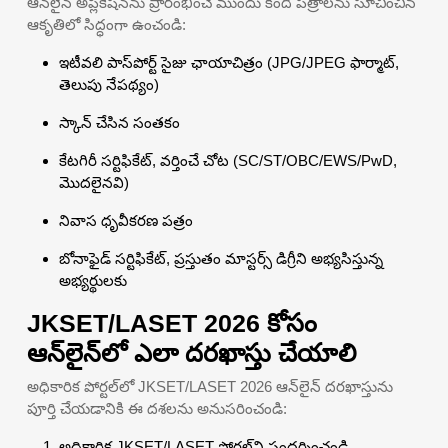
ఆన్‌లైన్ అప్లికేషన్‌ను ప్రారంభించే ముందు కింది పత్రాలను సూచించిన
ఆకృతిలో సిద్ధంగా ఉంచండి:
ఇటీవలి పాస్‌పోర్ట్ సైజు ఛాయాచిత్రం (JPG/JPEG ఫార్మాట్,
తెలుపు నేపథ్యం)
స్కాన్ చేసిన సంతకం
కేటగిరీ సర్టిఫికేట్, వర్తించే చోట (SC/ST/OBC/EWS/PwD,
మొదలైనవి)
నివాస ధృవీకరణ పత్రం
బోనాఫైడ్ సర్టిఫికేట్, ప్రస్తుతం మాస్టర్స్ డిగ్రీని అభ్యసిస్తున్న
అభ్యర్థులకు
JKSET/LASET 2026 కోసం
ఆన్‌లైన్‌లో ఎలా దరఖాస్తు చేయాలి
అధికారిక పోర్టల్‌లో JKSET/LASET 2026 ఆన్‌లైన్ దరఖాస్తును
పూర్తి చేయడానికి ఈ దశలను అనుసరించండి:
అధికారిక JKSET/LASET పోర్టల్‌ని సందర్శించండి