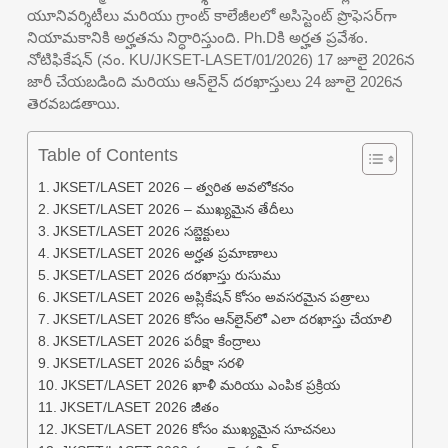
యూనివర్శిటీలు మరియు గ్రాంట్ కాలేజీలలో అసిస్టెంట్ ప్రొఫెసర్‌గా
నియామకానికి అర్హతను నిర్ధారిస్తుంది. Ph.Dకి అర్హత ప్రవేశం.
నోటిఫికేషన్ (నం. KU/JKSET-LASET/01/2026) 17 జూలై 2026న
జారీ చేయబడింది మరియు ఆన్‌లైన్ దరఖాస్తులు 24 జూలై 2026న
తెరవబడతాయి.
Table of Contents
JKSET/LASET 2026 – త్వరిత అవలోకనం
JKSET/LASET 2026 – ముఖ్యమైన తేదీలు
JKSET/LASET 2026 సబ్జెక్టులు
JKSET/LASET 2026 అర్హత ప్రమాణాలు
JKSET/LASET 2026 దరఖాస్తు రుసుము
JKSET/LASET 2026 అప్లికేషన్ కోసం అవసరమైన పత్రాలు
JKSET/LASET 2026 కోసం ఆన్‌లైన్‌లో ఎలా దరఖాస్తు చేయాలి
JKSET/LASET 2026 పరీక్షా కేంద్రాలు
JKSET/LASET 2026 పరీక్షా సరళి
JKSET/LASET 2026 ఖాళీ మరియు ఎంపిక ప్రక్రియ
JKSET/LASET 2026 జీతం
JKSET/LASET 2026 కోసం ముఖ్యమైన సూచనలు