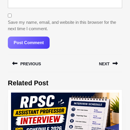
Save my name, email, and website in this browser for the
next time I comment.
Post
PREVIOUS
NEXT
navigation
Previous
Next
Related Post
post:
post: