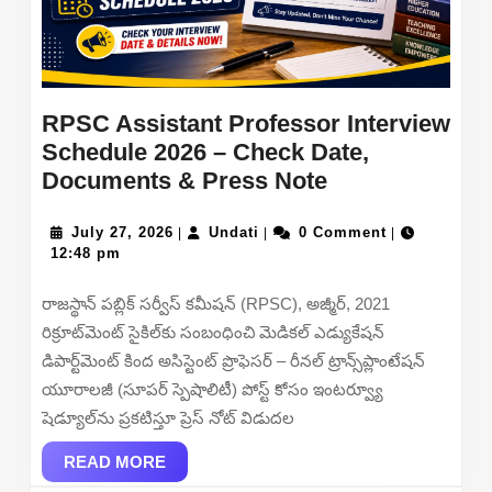
RPSC Assistant Professor Interview
Schedule 2026 – Check Date,
RPSC
Documents & Press Note
Assistant
July
Undati
Professor
July 27, 2026
Undati
0 Comment
|
|
|
27,
12:48 pm
Interview
2026
Schedule
రాజస్థాన్ పబ్లిక్ సర్వీస్ కమీషన్ (RPSC), అజ్మీర్, 2021
2026
రిక్రూట్‌మెంట్ సైకిల్‌కు సంబంధించి మెడికల్ ఎడ్యుకేషన్
–
డిపార్ట్‌మెంట్ కింద అసిస్టెంట్ ప్రొఫెసర్ – రీనల్ ట్రాన్స్‌ప్లాంటేషన్
Check
యూరాలజీ (సూపర్ స్పెషాలిటీ) పోస్ట్ కోసం ఇంటర్వ్యూ
Date,
షెడ్యూల్‌ను ప్రకటిస్తూ ప్రెస్ నోట్ విడుదల
Documents
READ
&
READ MORE
MORE