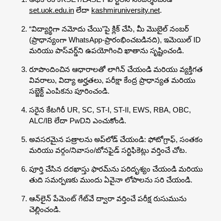
set.uok.edu.in
లేదా
kashmiruniversity.net
.
“విద్యార్థిగా నమోదు చేయి”పై క్లిక్ చేసి, మీ మొబైల్ నంబర్
(ప్రాధాన్యంగా WhatsApp-ప్రారంభించబడినది), ఇమెయిల్ ID
మరియు పాస్‌వర్డ్‌ని ఉపయోగించి ఖాతాను సృష్టించండి.
రూపొందించిన ఆధారాలతో లాగిన్ చేయండి మరియు వ్యక్తిగత
వివరాలు, విద్యా అర్హతలు, పరీక్షా కేంద్ర ప్రాధాన్యత మరియు
సబ్జెక్ట్ ఎంపికను పూరించండి.
సరైన కేటగిరీ UR, SC, ST-I, ST-II, EWS, RBA, OBC,
ALC/IB లేదా PwDని ఎంచుకోండి.
అవసరమైన పత్రాలను అప్‌లోడ్ చేయండి: ఫోటోగ్రాఫ్, సంతకం
మరియు వర్గం/నివాసం/బోనఫైడ్ సర్టిఫికెట్లు వర్తించే చోట.
పూర్తి చేసిన దరఖాస్తు ఫారమ్‌ను పరిదృశ్యం చేయండి మరియు
తుది సమర్పణకు ముందు ఏవైనా లోపాలను సరి చేయండి.
ఆన్‌లైన్ పేమెంట్ గేట్‌వే ద్వారా వర్తించే పరీక్ష రుసుమును
చెల్లించండి.