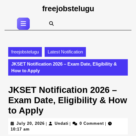
Skip
freejobstelugu
to
content
Open
Skip
Button
to
content
freejobstelugu
Latest Notification
JKSET Notification 2026 – Exam Date, Eligibility &
How to Apply
JKSET Notification 2026 –
Exam Date, Eligibility & How
to Apply
July
Undati
July 20, 2026
Undati
0 Comment
|
|
|
20,
10:17 am
2026