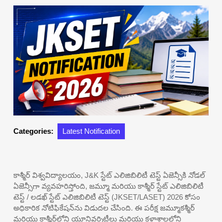
Categories:
Latest Notification
కాశ్మీర్ విశ్వవిద్యాలయం, J&K స్టేట్ ఎలిజిబిలిటీ టెస్ట్ ఏజెన్సీకి నోడల్
ఏజెన్సీగా వ్యవహరిస్తోంది, జమ్మూ మరియు కాశ్మీర్ స్టేట్ ఎలిజిబిలిటీ
టెస్ట్ / లడఖ్ స్టేట్ ఎలిజిబిలిటీ టెస్ట్ (JKSET/LASET) 2026 కోసం
అధికారిక నోటిఫికేషన్‌ను విడుదల చేసింది. ఈ పరీక్ష జమ్మూకశ్మీర్
మరియు కాశ్మీర్‌లోని యూనివర్శిటీలు మరియు కళాశాలల్లోని