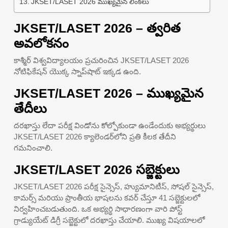
JKSET/LASET 2026 ముఖ్యమైన లింక్‌లు
JKSET/LASET 2026 – త్వరిత
అవలోకనం
కాశ్మీర్ విశ్వవిద్యాలయం ప్రచురించిన JKSET/LASET 2026
నోటిఫికేషన్ యొక్క స్నాప్‌షాట్ ఇక్కడ ఉంది.
JKSET/LASET 2026 – ముఖ్యమైన
తేదీలు
దరఖాస్తు లేదా పరీక్ష విండోను కోల్పోకుండా ఉండేందుకు అభ్యర్థులు
JKSET/LASET 2026 క్యాలెండర్‌లోని ప్రతి కీలక తేదీని
గమనించాలి.
JKSET/LASET 2026 సబ్జెక్టులు
JKSET/LASET 2026 పరీక్ష సైన్సెస్, హ్యుమానిటీస్, సోషల్ సైన్సెస్,
కామర్స్ మరియు ప్రాంతీయ భాషలను కవర్ చేస్తూ 41 సబ్జెక్టులలో
నిర్వహించబడుతుంది. ఒక అభ్యర్థి సాధారణంగా వారి పోస్ట్
గ్రాడ్యుయేట్ డిగ్రీ సబ్జెక్టులో దరఖాస్తు చేయాలి. ముఖ్య విషయాలలో