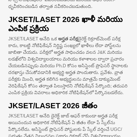
ధృవీకరించబడిన తర్వాత నవీకరించబడుతుంది.
JKSET/LASET 2026 ఖాళీ మరియు
ఎంపిక ప్రక్రియ
JKSET/LASET అనేది ఒక
అర్హత పరీక్ష
డైరెక్ట్ రిక్రూట్‌మెంట్ పరీక్ష
కాదు, కాబట్టి నోటిఫికేషన్ నిర్దిష్ట సంఖ్యలో ఖాళీలు లేదా పోస్ట్‌లను
జాబితా చేయదు. పరీక్షలో అర్హత సాధించడం వలన J&K మరియు
లడఖ్‌లోని విశ్వవిద్యాలయాలు మరియు కళాశాలల ద్వారా ప్రచారం
చేయబడినప్పుడు మరియు Ph.D కోసం అసిస్టెంట్ ప్రొఫెసర్ స్థానాలకు
దరఖాస్తు చేసుకోవడానికి అభ్యర్థి అర్హత పొందుతారు. ప్రవేశం. వ్రాత
పరీక్షకు మించి, అర్హత కలిగిన అభ్యర్థులను మాత్రమే డాక్యుమెంట్
వెరిఫికేషన్ కోసం తర్వాత పిలుస్తారని నోటిఫికేషన్ పేర్కొంది; తదుపరి
ఎంపిక-ప్రక్రియ వివరాలు అధికారిక నోటిఫికేషన్‌లో పేర్కొనబడలేదు.
JKSET/LASET 2026 జీతం
JKSET/LASET అనేది డైరెక్ట్ జాబ్ ఆఫర్ కాకుండా అర్హత పరీక్ష
అయినందున అధికారిక నోటిఫికేషన్ ఏ జీతం లేదా పే స్కేల్‌ను
పేర్కొనలేదు. అసిస్టెంట్ ప్రొఫెసర్ పోస్టులకు పే స్కేల్ వర్తించే UGC/
ప్రభుత్వ వేతన నిబంధనల ప్రకారం రిక్రూట్ చేసే విశ్వవిద్యాలయం