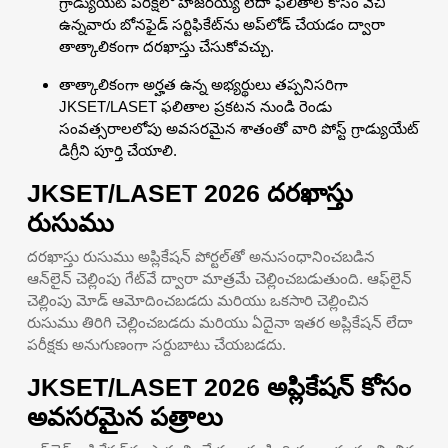
గ్రాడ్యుయేట్ పరీక్షలో హాజరయ్యే లేదా ఫలితాల కోసం వేచి
ఉన్నవారు బోనఫైడ్ సర్టిఫికేట్‌ను అప్‌లోడ్ చేయడం ద్వారా
తాత్కాలికంగా దరఖాస్తు చేసుకోవచ్చు.
తాత్కాలికంగా అర్హత ఉన్న అభ్యర్థులు తప్పనిసరిగా
JKSET/LASET ఫలితాల ప్రకటన నుండి రెండు
సంవత్సరాలలోపు అవసరమైన శాతంతో వారి పోస్ట్ గ్రాడ్యుయేట్
డిగ్రీని పూర్తి చేయాలి.
JKSET/LASET 2026 దరఖాస్తు
రుసుము
దరఖాస్తు రుసుము అప్లికేషన్ పోర్టల్‌తో అనుసంధానించబడిన
ఆన్‌లైన్ చెల్లింపు గేట్‌వే ద్వారా మాత్రమే చెల్లించబడుతుంది. ఆఫ్‌లైన్
చెల్లింపు మోడ్ ఆమోదించబడదు మరియు ఒకసారి చెల్లించిన
రుసుము తిరిగి చెల్లించబడదు మరియు ఏదైనా ఇతర అప్లికేషన్ లేదా
పరీక్షకు అనుగుణంగా సర్దుబాటు చేయబడదు.
JKSET/LASET 2026 అప్లికేషన్ కోసం
అవసరమైన పత్రాలు