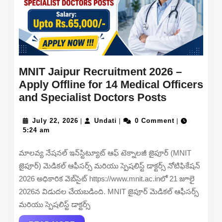
MNIT Jaipur Recruitment 2026 –
Apply Offline for 14 Medical Officers
MNIT
and Specialist Doctors Posts
Jaipur
July
Undati
Recruitme
July 22, 2026
Undati
0 Comment
|
|
|
22,
5:24 am
2026
2026
–
మాలవ్య నేషనల్ ఇన్‌స్టిట్యూట్ ఆఫ్ టెక్నాలజీ జైపూర్ (MNIT
Apply
జైపూర్) మెడికల్ ఆఫీసర్స్ మరియు స్పెషలిస్ట్ డాక్టర్స్ నోటిఫికేషన్
Offline
2026 అధికారిక వెబ్‌సైట్ https://www.mnit.ac.inలో 21 జూలై
for
2026న విడుదల చేయబడింది. MNIT జైపూర్ మెడికల్ ఆఫీసర్స్
14
మరియు స్పెషలిస్ట్ డాక్టర్స్
Medical