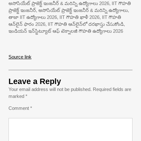
అసోసియేట్ ప్రాజెక్ట్ ఇంజనీర్ & మరిన్ని ఉద్యోగాలు 2026, IIT గౌహతి
ప్రాజెక్ట్ ఇంజనీర్, అసోసియేట్ ప్రాజెక్ట్ ఇంజనీర్ & మరిన్ని ఉద్యోగాలు,
తాజా IIT ఉద్యోగాలు 2026, IIT గౌహతి ఖాళీ 2026, IIT గౌహతి
ఆన్‌లైన్ ఫారం 2026, IIT గౌహతి ఆన్‌లైన్‌లో దరఖాస్తు చేసుకోండి,
ఇండియన్ ఇన్‌స్టిట్యూట్ ఆఫ్ టెక్నాలజీ గౌహతి ఉద్యోగాలు 2026
Source link
Leave a Reply
Your email address will not be published.
Required fields are
marked
*
Comment
*