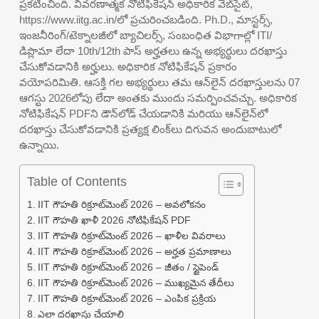
ప్రకటించింది. వివరణాత్మక నోటిఫికేషన్ అధికారిక వెబ్‌సైట్,
https://www.iitg.ac.in/లో ప్రచురించబడింది. Ph.D., మాస్టర్స్,
ఇంజనీరింగ్/టెక్నాలజీలో బ్యాచిలర్స్, సంబంధిత విభాగాల్లో ITI/
డిప్లొమా లేదా 10th/12th పాస్ అర్హతలు ఉన్న అభ్యర్థులు దరఖాస్తు
చేసుకోవడానికి అర్హులు. అధికారిక నోటిఫికేషన్ ప్రకారం
వయోపరిమితి. ఆసక్తి గల అభ్యర్థులు తమ ఆన్‌లైన్ దరఖాస్తులను 07
ఆగస్టు 2026లోపు లేదా అంతకు ముందు సమర్పించవచ్చు. అధికారిక
నోటిఫికేషన్ PDFని డౌన్‌లోడ్ చేయడానికి మరియు ఆన్‌లైన్‌లో
దరఖాస్తు చేసుకోవడానికి ప్రత్యక్ష లింక్‌లు దిగువన అందుబాటులో
ఉన్నాయి.
Table of Contents
IIT గౌహతి రిక్రూట్‌మెంట్ 2026 – అవలోకనం
IIT గౌహతి ఖాళీ 2026 నోటిఫికేషన్ PDF
IIT గౌహతి రిక్రూట్‌మెంట్ 2026 – ఖాళీల వివరాలు
IIT గౌహతి రిక్రూట్‌మెంట్ 2026 – అర్హత ప్రమాణాలు
IIT గౌహతి రిక్రూట్‌మెంట్ 2026 – జీతం / స్టైపెండ్
IIT గౌహతి రిక్రూట్‌మెంట్ 2026 – ముఖ్యమైన తేదీలు
IIT గౌహతి రిక్రూట్‌మెంట్ 2026 – ఎంపిక ప్రక్రియ
ఎలా దరఖాస్తు చేయాలి