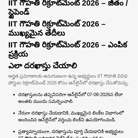
IIT గౌహతి రిక్రూట్‌మెంట్ 2026 – జీతం /
స్టైపెండ్
IIT గౌహతి రిక్రూట్‌మెంట్ 2026 –
ముఖ్యమైన తేదీలు
IIT గౌహతి రిక్రూట్‌మెంట్ 2026 – ఎంపిక
ప్రక్రియ
ఎలా దరఖాస్తు చేయాలి
అర్హత ప్రమాణాలకు అనుగుణంగా ఉన్న అభ్యర్థులు IIT గౌహతి వివిధ
పోస్టుల రిక్రూట్‌మెంట్ 2026 కోసం ఆన్‌లైన్‌లో దరఖాస్తు చేసుకోవచ్చు.
దరఖాస్తులను తప్పనిసరిగా ఆన్‌లైన్‌లో 07-08-2026న లేదా
అంతకు ముందు సమర్పించాలి.
నేరుగా దరఖాస్తు చేయడానికి, ముఖ్యమైన లింక్‌ల విభాగంలో
అందించిన ఆన్‌లైన్‌లో వర్తించు లింక్‌ని ఉపయోగించండి.
ప్రత్యామ్నాయంగా, దరఖాస్తును పూర్తి చేయడానికి అభ్యర్థులు