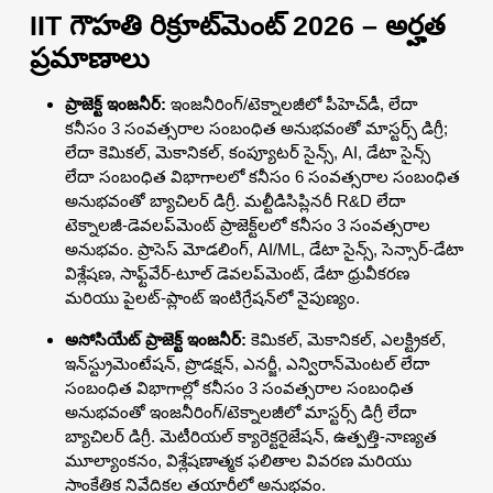
IIT గౌహతి రిక్రూట్‌మెంట్ 2026 – అర్హత
ప్రమాణాలు
ప్రాజెక్ట్ ఇంజనీర్:
ఇంజనీరింగ్/టెక్నాలజీలో పీహెచ్‌డీ, లేదా
కనీసం 3 సంవత్సరాల సంబంధిత అనుభవంతో మాస్టర్స్ డిగ్రీ;
లేదా కెమికల్, మెకానికల్, కంప్యూటర్ సైన్స్, AI, డేటా సైన్స్
లేదా సంబంధిత విభాగాలలో కనీసం 6 సంవత్సరాల సంబంధిత
అనుభవంతో బ్యాచిలర్ డిగ్రీ. మల్టీడిసిప్లినరీ R&D లేదా
టెక్నాలజీ-డెవలప్‌మెంట్ ప్రాజెక్ట్‌లలో కనీసం 3 సంవత్సరాల
అనుభవం. ప్రాసెస్ మోడలింగ్, AI/ML, డేటా సైన్స్, సెన్సార్-డేటా
విశ్లేషణ, సాఫ్ట్‌వేర్-టూల్ డెవలప్‌మెంట్, డేటా ధ్రువీకరణ
మరియు పైలట్-ప్లాంట్ ఇంటిగ్రేషన్‌లో నైపుణ్యం.
అసోసియేట్ ప్రాజెక్ట్ ఇంజనీర్:
కెమికల్, మెకానికల్, ఎలక్ట్రికల్,
ఇన్‌స్ట్రుమెంటేషన్, ప్రొడక్షన్, ఎనర్జీ, ఎన్విరాన్‌మెంటల్ లేదా
సంబంధిత విభాగాల్లో కనీసం 3 సంవత్సరాల సంబంధిత
అనుభవంతో ఇంజనీరింగ్/టెక్నాలజీలో మాస్టర్స్ డిగ్రీ లేదా
బ్యాచిలర్ డిగ్రీ. మెటీరియల్ క్యారెక్టరైజేషన్, ఉత్పత్తి-నాణ్యత
మూల్యాంకనం, విశ్లేషణాత్మక ఫలితాల వివరణ మరియు
సాంకేతిక నివేదికల తయారీలో అనుభవం.