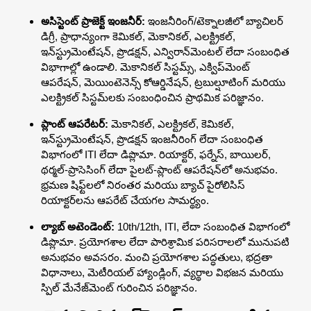
అసిస్టెంట్ ప్రాజెక్ట్ ఇంజనీర్:
ఇంజనీరింగ్/టెక్నాలజీలో బ్యాచిలర్
డిగ్రీ, ప్రాధాన్యంగా కెమికల్, మెకానికల్, ఎలక్ట్రికల్,
ఇన్‌స్ట్రుమెంటేషన్, ప్రొడక్షన్, ఎన్విరాన్‌మెంటల్ లేదా సంబంధిత
విభాగాల్లో ఉండాలి. మెకానికల్ సిస్టమ్స్, ఎక్విప్‌మెంట్
ఆపరేషన్, మెయింటెనెన్స్ కోఆర్డినేషన్, ట్రబుల్షూటింగ్ మరియు
ఎలక్ట్రికల్ సిస్టమ్‌లకు సంబంధించిన ప్రాథమిక పరిజ్ఞానం.
ప్లాంట్ ఆపరేటర్:
మెకానికల్, ఎలక్ట్రికల్, కెమికల్,
ఇన్‌స్ట్రుమెంటేషన్, ప్రొడక్షన్ ఇంజనీరింగ్ లేదా సంబంధిత
విభాగంలో ITI లేదా డిప్లొమా. రియాక్టర్, ఫర్నేస్, బాయిలర్,
థర్మల్-ప్రాసెసింగ్ లేదా పైలట్-ప్లాంట్ ఆపరేషన్‌లో అనుభవం.
భ్రమణ షిఫ్ట్‌లలో నిరంతర మరియు బ్యాచ్ పైరోలిసిస్
రియాక్టర్‌లను ఆపరేట్ చేయగల సామర్థ్యం.
ల్యాబ్ అటెండెంట్:
10th/12th, ITI, లేదా సంబంధిత విభాగంలో
డిప్లొమా. ప్రయోగశాల లేదా పారిశ్రామిక పరిసరాలలో మునుపటి
అనుభవం అవసరం. మంచి ప్రయోగశాల పద్ధతులు, భద్రతా
విధానాలు, మెటీరియల్ హ్యాండ్లింగ్, వ్యర్థాల విభజన మరియు
స్పిల్ మేనేజ్‌మెంట్ గురించిన పరిజ్ఞానం.