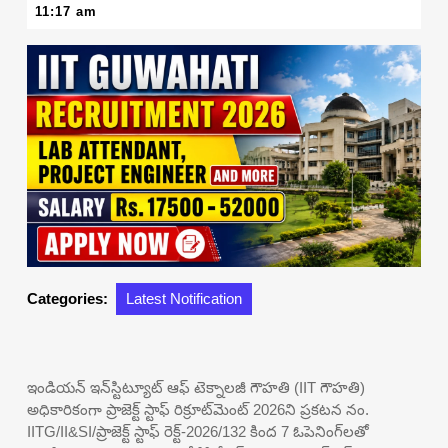
29,
11:17 am
2026
Categories:
Latest Notification
ఇండియన్ ఇన్‌స్టిట్యూట్ ఆఫ్ టెక్నాలజీ గౌహతి (IIT గౌహతి)
అధికారికంగా ప్రాజెక్ట్ స్టాఫ్ రిక్రూట్‌మెంట్ 2026ని ప్రకటన నం.
IITG/II&SI/ప్రాజెక్ట్ స్టాఫ్ రెక్ట్-2026/132 కింద 7 ఓపెనింగ్‌లతో