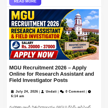
READ
Officers
READ MORE
MORE
and
Specialist
Doctors
Posts
MGU Recruitment 2026 – Apply
Online for Research Assistant and
MGU
Field Investigator Posts
Recruitment
July
Undati
2026
July 24, 2026
Undati
0 Comment
|
|
|
24,
6:14 am
–
2026
Apply
మహాత్మా గాంధీ విశ్వవిద్యాలయం (MGU) రీసెర్చ్ అసిస్టెంట్