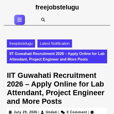
Skip
freejobstelugu
to
content
Open
Skip
Button
to
content
freejobstelugu
Latest Notification
IIT Guwahati Recruitment 2026 – Apply Online for Lab
Attendant, Project Engineer and More Posts
IIT Guwahati Recruitment
2026 – Apply Online for Lab
Attendant, Project Engineer
and More Posts
July
Undati
July 29, 2026
Undati
0 Comment
|
|
|