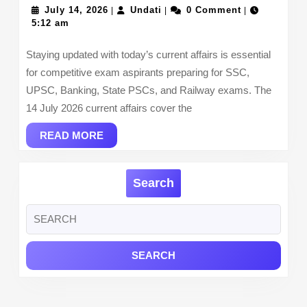
July
Undati
Affa
July 14, 2026
Undati
0 Comment
|
|
|
14,
5:12 am
–
2026
14
Staying updated with today’s current affairs is essential
July
for competitive exam aspirants preparing for SSC,
2026
UPSC, Banking, State PSCs, and Railway exams. The
14 July 2026 current affairs cover the
READ
READ MORE
MORE
Search
Search
for: