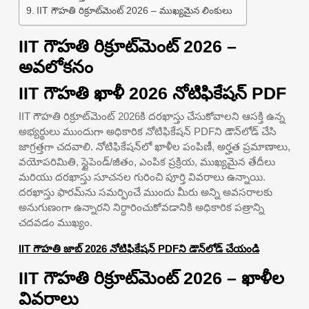
IIT గౌహతి రిక్రూట్‌మెంట్ 2026 – ముఖ్యమైన లింకులు
IIT గౌహతి రిక్రూట్‌మెంట్ 2026 –
అవలోకనం
IIT గౌహతి ఖాళీ 2026 నోటిఫికేషన్ PDF
IIT గౌహతి రిక్రూట్‌మెంట్ 2026కి దరఖాస్తు చేసుకోవాలని ఆసక్తి ఉన్న
అభ్యర్థులు ముందుగా అధికారిక నోటిఫికేషన్ PDFని డౌన్‌లోడ్ చేసి
జాగ్రత్తగా చదవాలి. నోటిఫికేషన్‌లో ఖాళీల పంపిణీ, అర్హత ప్రమాణాలు,
వయోపరిమితి, స్టైపెండ్/జీతం, ఎంపిక ప్రక్రియ, ముఖ్యమైన తేదీలు
మరియు దరఖాస్తు సూచనల గురించి పూర్తి వివరాలు ఉన్నాయి.
దరఖాస్తు ఫారమ్‌ను సమర్పించే ముందు మీరు అన్ని అవసరాలకు
అనుగుణంగా ఉన్నారని నిర్ధారించుకోవడానికి అధికారిక పత్రాన్ని
చదవడం ముఖ్యం.
IIT గౌహతి జాబ్ 2026 నోటిఫికేషన్ PDFని డౌన్‌లోడ్ చేయండి
IIT గౌహతి రిక్రూట్‌మెంట్ 2026 – ఖాళీల
వివరాలు