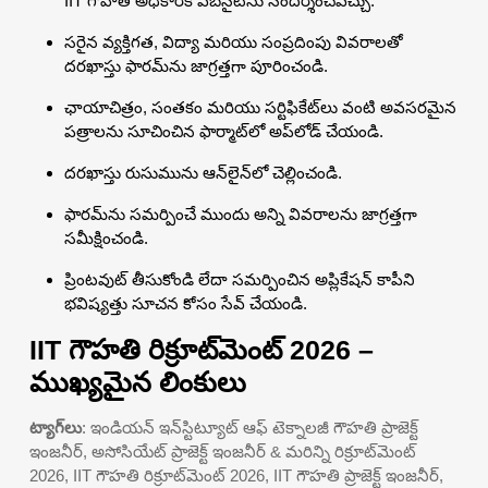
IIT గౌహతి అధికారిక వెబ్‌సైట్‌ను సందర్శించవచ్చు.
సరైన వ్యక్తిగత, విద్యా మరియు సంప్రదింపు వివరాలతో
దరఖాస్తు ఫారమ్‌ను జాగ్రత్తగా పూరించండి.
ఛాయాచిత్రం, సంతకం మరియు సర్టిఫికేట్‌లు వంటి అవసరమైన
పత్రాలను సూచించిన ఫార్మాట్‌లో అప్‌లోడ్ చేయండి.
దరఖాస్తు రుసుమును ఆన్‌లైన్‌లో చెల్లించండి.
ఫారమ్‌ను సమర్పించే ముందు అన్ని వివరాలను జాగ్రత్తగా
సమీక్షించండి.
ప్రింటవుట్ తీసుకోండి లేదా సమర్పించిన అప్లికేషన్ కాపీని
భవిష్యత్తు సూచన కోసం సేవ్ చేయండి.
IIT గౌహతి రిక్రూట్‌మెంట్ 2026 –
ముఖ్యమైన లింకులు
ట్యాగ్‌లు
: ఇండియన్ ఇన్‌స్టిట్యూట్ ఆఫ్ టెక్నాలజీ గౌహతి ప్రాజెక్ట్
ఇంజనీర్, అసోసియేట్ ప్రాజెక్ట్ ఇంజనీర్ & మరిన్ని రిక్రూట్‌మెంట్
2026, IIT గౌహతి రిక్రూట్‌మెంట్ 2026, IIT గౌహతి ప్రాజెక్ట్ ఇంజనీర్,