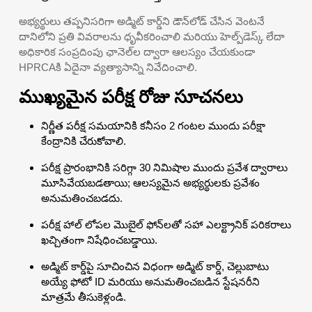
అభ్యర్థులు తప్పనిసరిగా అడ్మిట్ కార్డ్‌ని డౌన్‌లోడ్ చేసిన వెంటనే
దానిలోని ప్రతి వివరాలను ధృవీకరించాలి మరియు హెల్ప్‌డెస్క్ లేదా
అధికారిక సంప్రదింపు ఛానెల్‌ల ద్వారా ఆలస్యం చేయకుండా
HPRCAకి ఏదైనా వ్యత్యాసాన్ని నివేదించాలి.
ముఖ్యమైన పరీక్ష రోజు సూచనలు
నిర్ణీత పరీక్ష సమయానికి కనీసం 2 గంటల ముందు పరీక్షా
కేంద్రానికి చేరుకోవాలి.
పరీక్ష ప్రారంభానికి సరిగ్గా 30 నిమిషాల ముందు ప్రవేశ ద్వారాలు
మూసివేయబడతాయి; ఆలస్యమైన అభ్యర్థులకు ప్రవేశం
అనుమతించబడదు.
పరీక్ష హాల్ లోపల మొబైల్ ఫోన్‌లతో సహా ఎలక్ట్రానిక్ పరికరాలు
ఖచ్చితంగా నిషేధించబడ్డాయి.
అడ్మిట్ కార్డ్‌పై సూచించిన విధంగా అడ్మిట్ కార్డ్, చెల్లుబాటు
అయ్యే ఫోటో ID మరియు అనుమతించబడిన స్టేషనరీని
మాత్రమే తీసుకెళ్లండి.