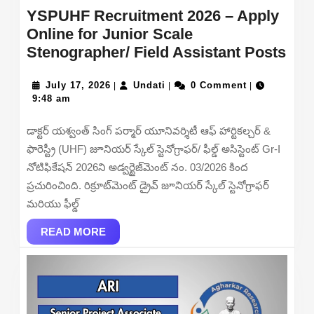
YSPUHF Recruitment 2026 – Apply
Online for Junior Scale
YS
Stenographer/ Field Assistant Posts
Rec
July
Undati
202
July 17, 2026
Undati
0 Comment
|
|
|
17,
9:48 am
–
2026
App
డాక్టర్ యశ్వంత్ సింగ్ పర్మార్ యూనివర్శిటీ ఆఫ్ హార్టికల్చర్ &
Onl
ఫారెస్ట్రీ (UHF) జూనియర్ స్కేల్ స్టెనోగ్రాఫర్/ ఫీల్డ్ అసిస్టెంట్ Gr-I
for
నోటిఫికేషన్ 2026ని అడ్వర్టైజ్‌మెంట్ నం. 03/2026 కింద
Jun
ప్రచురించింది. రిక్రూట్‌మెంట్ డ్రైవ్ జూనియర్ స్కేల్ స్టెనోగ్రాఫర్
Sca
మరియు ఫీల్డ్
Ste
READ
Fiel
READ MORE
MORE
Ass
Pos