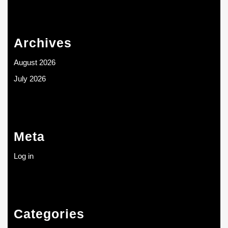
Archives
August 2026
July 2026
Meta
Log in
Categories