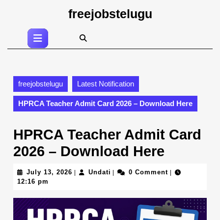
Skip
freejobstelugu
to
content
Open
Skip
Button
to
content
freejobstelugu
Latest Notification
HPRCA Teacher Admit Card 2026 – Download Here
HPRCA Teacher Admit Card
2026 – Download Here
July
Undati
July 13, 2026
Undati
0 Comment
|
|
|
13,
12:16 pm
2026