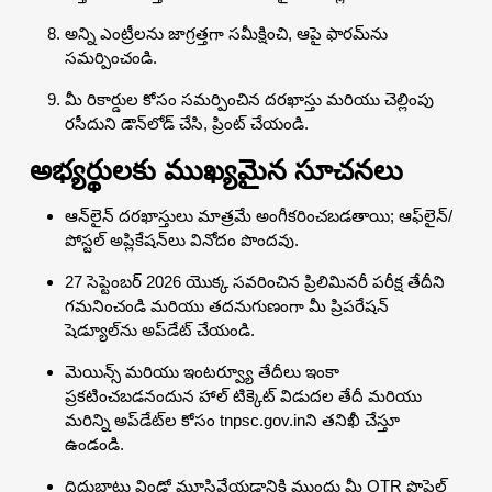
అన్ని ఎంట్రీలను జాగ్రత్తగా సమీక్షించి, ఆపై ఫారమ్‌ను
సమర్పించండి.
మీ రికార్డుల కోసం సమర్పించిన దరఖాస్తు మరియు చెల్లింపు
రసీదుని డౌన్‌లోడ్ చేసి, ప్రింట్ చేయండి.
అభ్యర్థులకు ముఖ్యమైన సూచనలు
ఆన్‌లైన్ దరఖాస్తులు మాత్రమే అంగీకరించబడతాయి; ఆఫ్‌లైన్/
పోస్టల్ అప్లికేషన్‌లు వినోదం పొందవు.
27 సెప్టెంబర్ 2026 యొక్క సవరించిన ప్రిలిమినరీ పరీక్ష తేదీని
గమనించండి మరియు తదనుగుణంగా మీ ప్రిపరేషన్
షెడ్యూల్‌ను అప్‌డేట్ చేయండి.
మెయిన్స్ మరియు ఇంటర్వ్యూ తేదీలు ఇంకా
ప్రకటించబడనందున హాల్ టిక్కెట్ విడుదల తేదీ మరియు
మరిన్ని అప్‌డేట్‌ల కోసం tnpsc.gov.inని తనిఖీ చేస్తూ
ఉండండి.
దిద్దుబాటు విండో మూసివేయడానికి ముందు మీ OTR ప్రొఫైల్