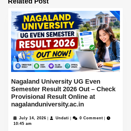
Related Post
post:
post:
Nagaland University UG Even
Semester Result 2026 Out – Check
Provisional Result Online at
Nagaland
nagalanduniversity.ac.in
University
July
Undati
UG
July 14, 2026
Undati
0 Comment
|
|
|
14,
10:45 am
Even
2026