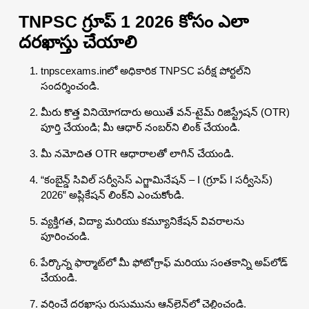
TNPSC గ్రూప్ 1 2026 కోసం ఎలా
దరఖాస్తు చేయాలి
tnpscexams.inలో అధికారిక TNPSC పరీక్ష పోర్టల్‌ని
సందర్శించండి.
మీరు కొత్త వినియోగదారు అయితే వన్-టైమ్ రిజిస్ట్రేషన్ (OTR)
పూర్తి చేయండి; మీ ఆధార్ నంబర్‌ని లింక్ చేయండి.
మీ నమోదిత OTR ఆధారాలతో లాగిన్ చేయండి.
“కంబైన్డ్ సివిల్ సర్వీసెస్ ఎగ్జామినేషన్ – I (గ్రూప్ I సర్వీసెస్)
2026” అప్లికేషన్ లింక్‌ని ఎంచుకోండి.
వ్యక్తిగత, విద్యా మరియు కమ్యూనికేషన్ వివరాలను
పూరించండి.
పేర్కొన్న ఫార్మాట్‌లో మీ ఫోటోగ్రాఫ్ మరియు సంతకాన్ని అప్‌లోడ్
చేయండి.
వర్తించే దరఖాస్తు రుసుమును ఆన్‌లైన్‌లో చెల్లించండి.