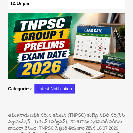
17,
12:16 pm
2026
Categories:
Latest Notification
తమిళనాడు పబ్లిక్ సర్వీస్ కమీషన్ (TNPSC) కంబైన్డ్ సివిల్ సర్వీసెస్
ఎగ్జామినేషన్ – I (గ్రూప్ I సర్వీసెస్), 2026 కోసం ప్రిలిమినరీ పరీక్షను
వాయిదా వేసింది. TNPSC సెక్రటరీ తిరు జారీ చేసిన 16.07.2026