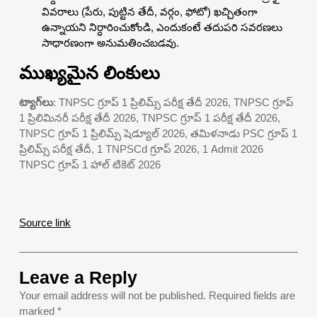
వివరాలు (పేరు, పుట్టిన తేదీ, వర్గం, ఫోటో) ఖచ్చితంగా
ఉన్నాయని నిర్ధారించుకోండి, ఎందుకంటే తదుపరి సవరణలు
సాధారణంగా అనుమతించబడవు.
ముఖ్యమైన లింకులు
ట్యాగ్‌లు
: TNPSC గ్రూప్ 1 ప్రిలిమ్స్ పరీక్ష తేదీ 2026, TNPSC గ్రూప్
1 ప్రిలిమినరీ పరీక్ష తేదీ 2026, TNPSC గ్రూప్ 1 పరీక్ష తేదీ 2026,
TNPSC గ్రూప్ 1 ప్రిలిమ్స్ షెడ్యూల్ 2026, తమిళనాడు PSC గ్రూప్ 1
ప్రిలిమ్స్ పరీక్ష తేదీ, 1 TNPSCd గ్రూప్ 2026, 1 Admit 2026
TNPSC గ్రూప్ 1 హాల్ టికెట్ 2026
Source link
Leave a Reply
Your email address will not be published.
Required fields are
marked
*