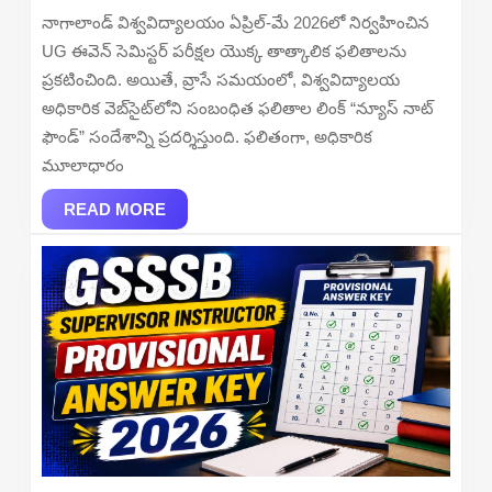
Semester
నాగాలాండ్ విశ్వవిద్యాలయం ఏప్రిల్-మే 2026లో నిర్వహించిన
Result
UG ఈవెన్ సెమిస్టర్ పరీక్షల యొక్క తాత్కాలిక ఫలితాలను
2026
ప్రకటించింది. అయితే, వ్రాసే సమయంలో, విశ్వవిద్యాలయ
Out
అధికారిక వెబ్‌సైట్‌లోని సంబంధిత ఫలితాల లింక్ “న్యూస్ నాట్
–
ఫౌండ్” సందేశాన్ని ప్రదర్శిస్తుంది. ఫలితంగా, అధికారిక
Check
మూలాధారం
Provisional
READ
Result
READ MORE
MORE
Online
at
nagalandunivers