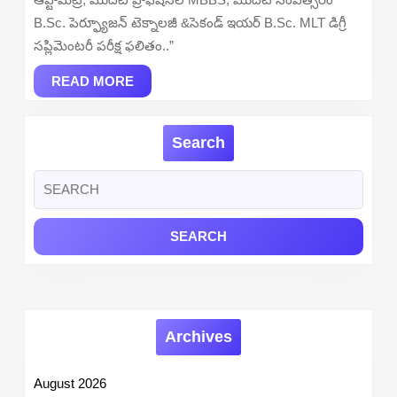
2026
B.Sc. పెర్ఫ్యూజన్ టెక్నాలజీ &సెకండ్ ఇయర్ B.Sc. MLT డిగ్రీ
Out
సప్లిమెంటరీ పరీక్ష ఫలితం..”
–
READ
Check
READ MORE
MORE
B.Sc
&
Search
MBBS
Result
Search
Online
for:
at
kuhs.ac.in
Archives
August 2026