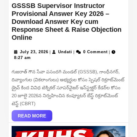
GSSSB Supervisor Instructor
Provisional Answer Key 2026 –
Download Answer Key cum
Response Sheet & Raise Objection
GSSSB
Online
Supervisor
Instructor
July
Undati
July 23, 2026
Undati
0 Comment
|
|
|
23,
8:27 am
Provisional
2026
Answer
గుజరాత్ గౌన సేవా పసందగి మండల్ (GSSSB), గాంధీనగర్,
Key
దివ్యాంగుల (వికలాంగులు) అభ్యర్థుల కోసం స్పెషల్ రిక్రూట్‌మెంట్
2026
డ్రైవ్ కింద వివిధ టెక్నికల్ సూపర్‌వైజర్ ఇన్‌స్ట్రక్టర్ కేడర్‌ల కోసం
–
20 జూలై 2026న నిర్వహించిన కంప్యూటర్ బేస్డ్ రిక్రూట్‌మెంట్
Download
టెస్ట్ (CBRT)
Answer
Key
READ
READ MORE
MORE
cum
Response