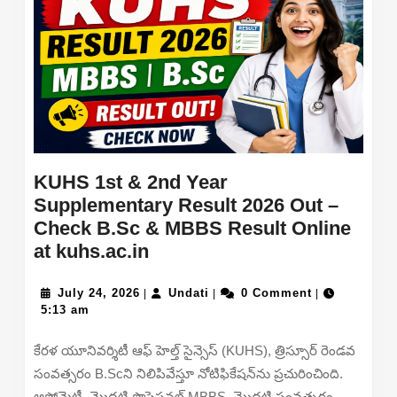
Sheet
&
Raise
Objection
Online
KUHS 1st & 2nd Year
Supplementary Result 2026 Out –
Check B.Sc & MBBS Result Online
KUHS
at kuhs.ac.in
1st
July
&
Undati
July 24, 2026
Undati
0 Comment
|
|
|
24,
5:13 am
2nd
2026
Year
కేరళ యూనివర్శిటీ ఆఫ్ హెల్త్ సైన్సెస్ (KUHS), త్రిస్సూర్ రెండవ
Supplementary
సంవత్సరం B.Scని నిలిపివేస్తూ నోటిఫికేషన్‌ను ప్రచురించింది.
Result
ఆప్టోమెట్రీ, మొదటి ప్రొఫెషనల్ MBBS, మొదటి సంవత్సరం