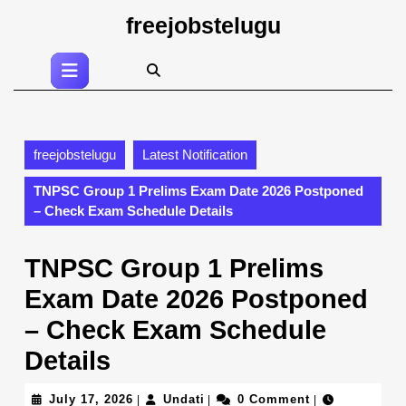
Skip
freejobstelugu
to
content
Open
Skip
Button
to
content
freejobstelugu
Latest Notification
TNPSC Group 1 Prelims Exam Date 2026 Postponed
– Check Exam Schedule Details
TNPSC Group 1 Prelims
Exam Date 2026 Postponed
– Check Exam Schedule
Details
July
Undati
July 17, 2026
Undati
0 Comment
|
|
|