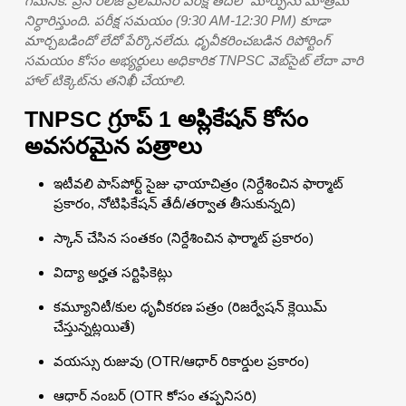
గమనిక: ప్రెస్ రిలీజ్ ప్రిలిమినరీ పరీక్ష తేదీలో మార్పును మాత్రమే
నిర్ధారిస్తుంది. పరీక్ష సమయం (9:30 AM-12:30 PM) కూడా
మార్చబడిందో లేదో పేర్కొనలేదు. ధృవీకరించబడిన రిపోర్టింగ్
సమయం కోసం అభ్యర్థులు అధికారిక TNPSC వెబ్‌సైట్ లేదా వారి
హాల్ టిక్కెట్‌ను తనిఖీ చేయాలి.
TNPSC గ్రూప్ 1 అప్లికేషన్ కోసం
అవసరమైన పత్రాలు
ఇటీవలి పాస్‌పోర్ట్ సైజు ఛాయాచిత్రం (నిర్దేశించిన ఫార్మాట్
ప్రకారం, నోటిఫికేషన్ తేదీ/తర్వాత తీసుకున్నది)
స్కాన్ చేసిన సంతకం (నిర్దేశించిన ఫార్మాట్ ప్రకారం)
విద్యా అర్హత సర్టిఫికెట్లు
కమ్యూనిటీ/కుల ధృవీకరణ పత్రం (రిజర్వేషన్ క్లెయిమ్
చేస్తున్నట్లయితే)
వయస్సు రుజువు (OTR/ఆధార్ రికార్డుల ప్రకారం)
ఆధార్ నంబర్ (OTR కోసం తప్పనిసరి)