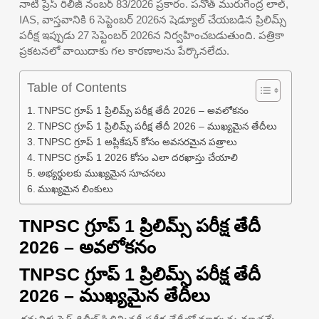
నాటి ప్రెస్ రిలీజ్ నంబర్ 83/2026 ప్రకారం. పనోత్ మురుగేంద్ర లాల్,
IAS, వాస్తవానికి 6 సెప్టెంబర్ 2026న షెడ్యూల్ చేయబడిన ప్రిలిమ్స్
పరీక్ష ఇప్పుడు 27 సెప్టెంబర్ 2026న నిర్వహించబడుతుంది. పత్రికా
ప్రకటనలో వాయిదాకు గల కారణాలను పేర్కొనలేదు.
Table of Contents
TNPSC గ్రూప్ 1 ప్రిలిమ్స్ పరీక్ష తేదీ 2026 – అవలోకనం
TNPSC గ్రూప్ 1 ప్రిలిమ్స్ పరీక్ష తేదీ 2026 – ముఖ్యమైన తేదీలు
TNPSC గ్రూప్ 1 అప్లికేషన్ కోసం అవసరమైన పత్రాలు
TNPSC గ్రూప్ 1 2026 కోసం ఎలా దరఖాస్తు చేయాలి
అభ్యర్థులకు ముఖ్యమైన సూచనలు
ముఖ్యమైన లింకులు
TNPSC గ్రూప్ 1 ప్రిలిమ్స్ పరీక్ష తేదీ
2026 – అవలోకనం
TNPSC గ్రూప్ 1 ప్రిలిమ్స్ పరీక్ష తేదీ
2026 – ముఖ్యమైన తేదీలు