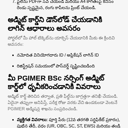
ఫైల్‌ను PDFగా సేవ్ చేయండి మరియు A4 కాగితంపై కనీసం
రెండు స్పష్టమైన, రంగు కాపీలను ప్రింట్ చేయండి.
అడ్మిట్ కార్డ్‌ని డౌన్‌లోడ్ చేయడానికి
లాగిన్ ఆధారాలు అవసరం
పోర్టల్‌లో మీ హాల్ టిక్కెట్‌ను యాక్సెస్ చేయడానికి మీకు ఈ క్రిందివి
అవసరం:
నమోదిత వినియోగదారు ID / అప్లికేషన్ లాగిన్ ID
రిజిస్ట్రేషన్ సమయంలో పాస్‌వర్డ్ సృష్టించబడింది
మీ PGIMER BSc నర్సింగ్ అడ్మిట్
కార్డ్‌లో ధృవీకరించడానికి వివరాలు
అడ్మిట్ కార్డ్ తెరిచిన తర్వాత, ప్రతి ఫీల్డ్‌ను జాగ్రత్తగా తనిఖీ చేయండి.
ఏదైనా తప్పుగా అనిపిస్తే, పరీక్ష రోజు వరకు వేచి ఉండకుండా వెంటనే
PGIMER అడ్మిషన్ల శాఖను సంప్రదించండి.
వ్యక్తిగత వివరాలు:
పూర్తి పేరు (12వ తరగతి సర్టిఫికేట్ ప్రకారం),
పుట్టిన తేదీ, వర్గం (UR, OBC, SC, ST, EWS) మరియు తండ్రి