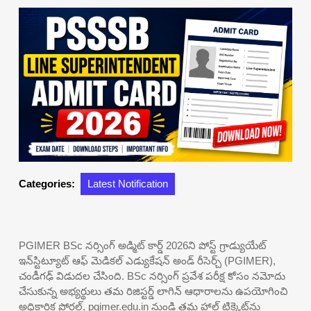
Categories:
Latest Notification
PGIMER BSc నర్సింగ్ అడ్మిట్ కార్డ్ 2026ని పోస్ట్ గ్రాడ్యుయేట్
ఇన్‌స్టిట్యూట్ ఆఫ్ మెడికల్ ఎడ్యుకేషన్ అండ్ రీసెర్చ్ (PGIMER),
చండీగఢ్ విడుదల చేసింది. BSc నర్సింగ్ ప్రవేశ పరీక్ష కోసం నమోదు
చేసుకున్న అభ్యర్థులు తమ రిజిస్టర్డ్ లాగిన్ ఆధారాలను ఉపయోగించి
అధికారిక పోర్టల్, pgimer.edu.in నుండి తమ హాల్ టిక్కెట్‌ను