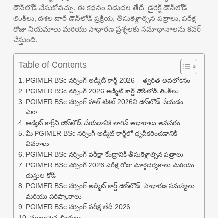
డౌన్‌లోడ్ చేసుకోవచ్చు. ఈ కథనం విడుదల తేదీ, డైరెక్ట్ డౌన్‌లోడ్
లింక్‌లు, దశల వారీ డౌన్‌లోడ్ ప్రక్రియ, తీసుకెళ్లాల్సిన పత్రాలు, పరీక్ష
రోజు నియమాలు మరియు సాధారణ ప్రశ్నలకు సమాధానాలను కవర్
చేస్తుంది.
Table of Contents
PGIMER BSc నర్సింగ్ అడ్మిట్ కార్డ్ 2026 – త్వరిత అవలోకనం
PGIMER BSc నర్సింగ్ 2026 అడ్మిట్ కార్డ్ డౌన్‌లోడ్ లింక్‌లు
PGIMER BSc నర్సింగ్ హాల్ టికెట్ 2026ని డౌన్‌లోడ్ చేయడం
ఎలా
అడ్మిట్ కార్డ్‌ని డౌన్‌లోడ్ చేయడానికి లాగిన్ ఆధారాలు అవసరం
మీ PGIMER BSc నర్సింగ్ అడ్మిట్ కార్డ్‌లో ధృవీకరించడానికి
వివరాలు
PGIMER BSc నర్సింగ్ పరీక్షా కేంద్రానికి తీసుకెళ్లాల్సిన పత్రాలు
PGIMER BSc నర్సింగ్ 2026 పరీక్ష రోజు మార్గదర్శకాలు మరియు
దుస్తుల కోడ్
PGIMER BSc నర్సింగ్ అడ్మిట్ కార్డ్ డౌన్‌లోడ్: సాధారణ సమస్యలు
మరియు పరిష్కారాలు
PGIMER BSc నర్సింగ్ పరీక్ష తేదీ 2026
ముఖ్యమైన లింకులు