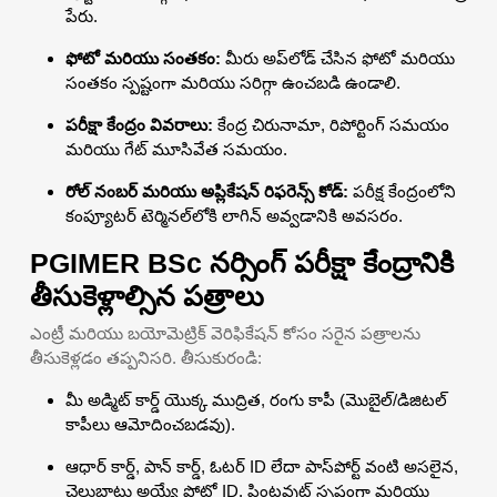
పేరు.
ఫోటో మరియు సంతకం:
మీరు అప్‌లోడ్ చేసిన ఫోటో మరియు
సంతకం స్పష్టంగా మరియు సరిగ్గా ఉంచబడి ఉండాలి.
పరీక్షా కేంద్రం వివరాలు:
కేంద్ర చిరునామా, రిపోర్టింగ్ సమయం
మరియు గేట్ మూసివేత సమయం.
రోల్ నంబర్ మరియు అప్లికేషన్ రిఫరెన్స్ కోడ్:
పరీక్ష కేంద్రంలోని
కంప్యూటర్ టెర్మినల్‌లోకి లాగిన్ అవ్వడానికి అవసరం.
PGIMER BSc నర్సింగ్ పరీక్షా కేంద్రానికి
తీసుకెళ్లాల్సిన పత్రాలు
ఎంట్రీ మరియు బయోమెట్రిక్ వెరిఫికేషన్ కోసం సరైన పత్రాలను
తీసుకెళ్లడం తప్పనిసరి. తీసుకురండి:
మీ అడ్మిట్ కార్డ్ యొక్క ముద్రిత, రంగు కాపీ (మొబైల్/డిజిటల్
కాపీలు ఆమోదించబడవు).
ఆధార్ కార్డ్, పాన్ కార్డ్, ఓటర్ ID లేదా పాస్‌పోర్ట్ వంటి అసలైన,
చెల్లుబాటు అయ్యే ఫోటో ID. ప్రింటవుట్ స్పష్టంగా మరియు