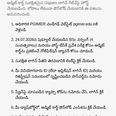
అడ్మిట్ కార్డ్ సురక్షితమైన Digialm లాగిన్ గేట్‌వేపై హోస్ట్
చేయబడింది. లోపాలు లేకుండా డౌన్‌లోడ్ చేయడానికి ఈ దశలను
అనుసరించండి:
అధికారిక PGIMER చండీగఢ్ వెబ్‌సైట్ pgimer.edu.inకి
వెళ్లండి.
24.07.2026న షెడ్యూల్ చేయబడిన BSc నర్సింగ్ (4
సంవత్సరాలు) మరియు పోస్ట్-బేసిక్ ప్రవేశ పరీక్ష కోసం అడ్మిట్
కార్డ్‌ను ప్రకటించే నోటిఫికేషన్ బ్యానర్ కోసం చూడండి.
సురక్షిత లాగిన్ పేజీని తెరవడానికి లింక్‌పై క్లిక్ చేయండి.
మీ వినియోగదారు ID (లేదా అప్లికేషన్ లాగిన్ ID) మరియు
రిజిస్ట్రేషన్ సమయంలో సృష్టించబడిన పాస్‌వర్డ్‌ను నమోదు
చేయండి.
స్క్రీన్‌పై చూపబడిన క్యాప్చా కోడ్‌ను నమోదు చేసి, లాగిన్ క్లిక్
చేయండి.
మీ డ్యాష్‌బోర్డ్‌లో, అడ్మిట్ కార్డ్ డౌన్‌లోడ్ ఎంపికను క్లిక్ చేయండి.