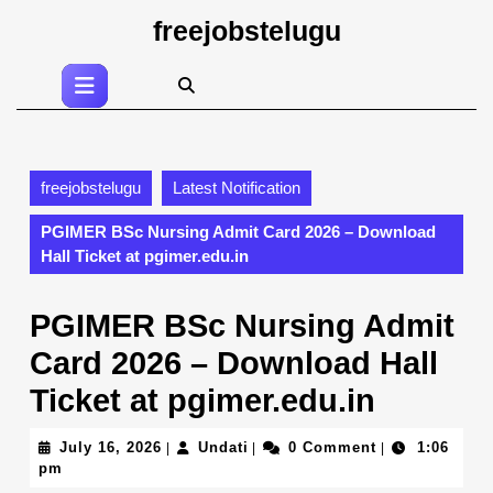
Skip
freejobstelugu
to
content
Open
Skip
Button
to
content
freejobstelugu
Latest Notification
PGIMER BSc Nursing Admit Card 2026 – Download
Hall Ticket at pgimer.edu.in
PGIMER BSc Nursing Admit
Card 2026 – Download Hall
Ticket at pgimer.edu.in
July
Undati
July 16, 2026
Undati
0 Comment
1:06
|
|
|
16,
pm
2026