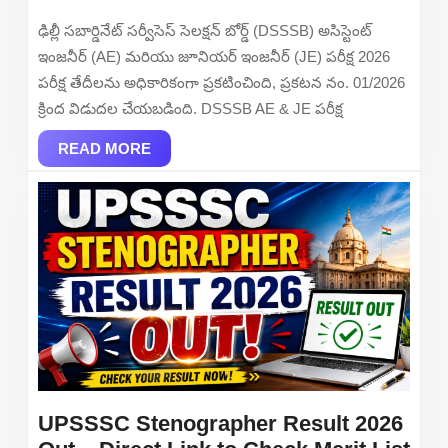
2026
Syllabus
ఢిల్లీ సబార్డినేట్ సర్వీసెస్ సెలక్షన్ బోర్డ్ (DSSSB) అసిస్టెంట్
2026
ఇంజనీర్ (AE) మరియు జూనియర్ ఇంజనీర్ (JE) పరీక్ష 2026
–
పరీక్ష తేదీలను అధికారికంగా ప్రకటించింది, ప్రకటన నం. 01/2026
Tier-
క్రింద విడుదల చేయబడింది. DSSSB AE & JE పరీక్ష
Wise
READ
Exam
READ MORE
MORE
Pattern,
Subjects
and
Important
Topics
UPSSSC Stenographer Result 2026