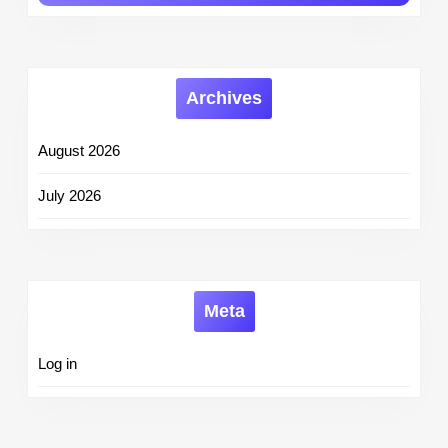
Archives
August 2026
July 2026
Meta
Log in