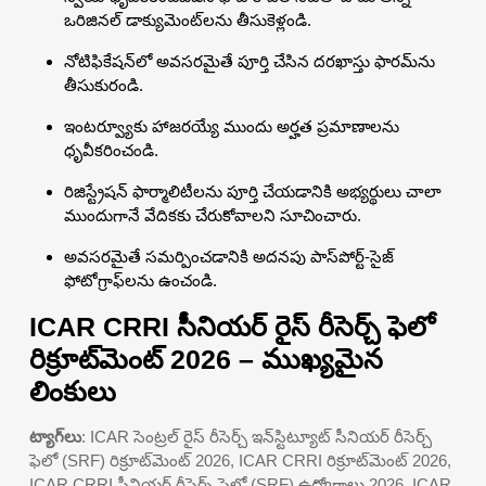
ఒరిజినల్ డాక్యుమెంట్‌లను తీసుకెళ్లండి.
నోటిఫికేషన్‌లో అవసరమైతే పూర్తి చేసిన దరఖాస్తు ఫారమ్‌ను
తీసుకురండి.
ఇంటర్వ్యూకు హాజరయ్యే ముందు అర్హత ప్రమాణాలను
ధృవీకరించండి.
రిజిస్ట్రేషన్ ఫార్మాలిటీలను పూర్తి చేయడానికి అభ్యర్థులు చాలా
ముందుగానే వేదికకు చేరుకోవాలని సూచించారు.
అవసరమైతే సమర్పించడానికి అదనపు పాస్‌పోర్ట్-సైజ్
ఫోటోగ్రాఫ్‌లను ఉంచండి.
ICAR CRRI సీనియర్ రైస్ రీసెర్చ్ ఫెలో
రిక్రూట్‌మెంట్ 2026 – ముఖ్యమైన
లింకులు
ట్యాగ్‌లు
: ICAR సెంట్రల్ రైస్ రీసెర్చ్ ఇన్‌స్టిట్యూట్ సీనియర్ రీసెర్చ్
ఫెలో (SRF) రిక్రూట్‌మెంట్ 2026, ICAR CRRI రిక్రూట్‌మెంట్ 2026,
ICAR CRRI సీనియర్ రీసెర్చ్ ఫెలో (SRF) ఉద్యోగాలు 2026, ICAR