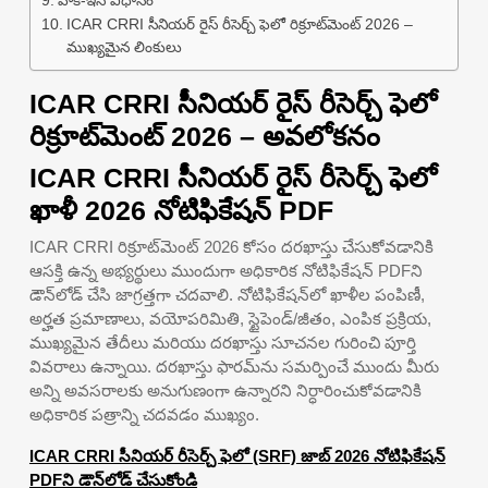
వాక్-ఇన్ విధానం
ICAR CRRI సీనియర్ రైస్ రీసెర్చ్ ఫెలో రిక్రూట్‌మెంట్ 2026 –
ముఖ్యమైన లింకులు
ICAR CRRI సీనియర్ రైస్ రీసెర్చ్ ఫెలో
రిక్రూట్‌మెంట్ 2026 – అవలోకనం
ICAR CRRI సీనియర్ రైస్ రీసెర్చ్ ఫెలో
ఖాళీ 2026 నోటిఫికేషన్ PDF
ICAR CRRI రిక్రూట్‌మెంట్ 2026 కోసం దరఖాస్తు చేసుకోవడానికి
ఆసక్తి ఉన్న అభ్యర్థులు ముందుగా అధికారిక నోటిఫికేషన్ PDFని
డౌన్‌లోడ్ చేసి జాగ్రత్తగా చదవాలి. నోటిఫికేషన్‌లో ఖాళీల పంపిణీ,
అర్హత ప్రమాణాలు, వయోపరిమితి, స్టైపెండ్/జీతం, ఎంపిక ప్రక్రియ,
ముఖ్యమైన తేదీలు మరియు దరఖాస్తు సూచనల గురించి పూర్తి
వివరాలు ఉన్నాయి. దరఖాస్తు ఫారమ్‌ను సమర్పించే ముందు మీరు
అన్ని అవసరాలకు అనుగుణంగా ఉన్నారని నిర్ధారించుకోవడానికి
అధికారిక పత్రాన్ని చదవడం ముఖ్యం.
ICAR CRRI సీనియర్ రీసెర్చ్ ఫెలో (SRF) జాబ్ 2026 నోటిఫికేషన్
PDFని డౌన్‌లోడ్ చేసుకోండి