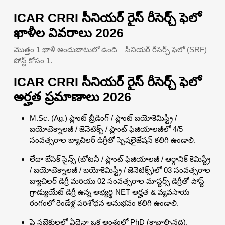
ICAR CRRI సీనియర్ రైస్ రీసెర్చ్ ఫెలో
ఖాళీల వివరాలు 2026
మొత్తం 1 ఖాళీ అందుబాటులో ఉంది – సీనియర్ రీసెర్చ్ ఫెలో (SRF)
పోస్ట్ కోసం 1.
ICAR CRRI సీనియర్ రైస్ రీసెర్చ్ ఫెలో
అర్హత ప్రమాణాలు 2026
M.Sc. (Ag.) ప్లాంట్ బ్రీడింగ్ / ప్లాంట్ బయోకెమిస్ట్రీ /
బయోటెక్నాలజీ / జెనెటిక్స్ / ప్లాంట్ ఫిజియాలజీలో 4/5
సంవత్సరాల బ్యాచిలర్ డిగ్రీతో స్పెషలైజేషన్ కలిగి ఉండాలి.
లేదా బేసిక్ సైన్స్ (బోటనీ / ప్లాంట్ ఫిజియాలజీ / ఆర్గానిక్ కెమిస్ట్రీ
/ బయోటెక్నాలజీ / బయోకెమిస్ట్రీ / జెనెటిక్స్)లో 03 సంవత్సరాల
బ్యాచిలర్ డిగ్రీ మరియు 02 సంవత్సరాల మాస్టర్స్ డిగ్రీతో పోస్ట్
గ్రాడ్యుయేట్ డిగ్రీ ఉన్న అభ్యర్థి NET అర్హత & వ్యవసాయ
రంగంలో రెండేళ్ల పరిశోధన అనుభవం కలిగి ఉండాలి.
పై సబ్జెక్టులలో ఏదైనా ఒక అంశంలో PhD (కావాల్సినది).