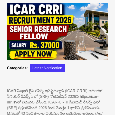
Categories:
Latest Notification
ICAR సెంట్రల్ రైస్ రీసెర్చ్ ఇన్‌స్టిట్యూట్ (ICAR-CRRI) అధికారిక
సీనియర్ రీసెర్చ్ ఫెలో (SRF) నోటిఫికేషన్ 2026ని https://icar-
nrri.in/లో విడుదల చేసింది. ICAR-CRRI సీనియర్ రీసెర్చ్ ఫెలో
(SRF) రిక్రూట్‌మెంట్ 2026 కింద మొత్తం 1 ఖాళీని ప్రకటించారు.
M.Scతో 40 సంవత్సరాల వయస్సు గల అభ్యర్థులు అర్హులు. (Ag.)