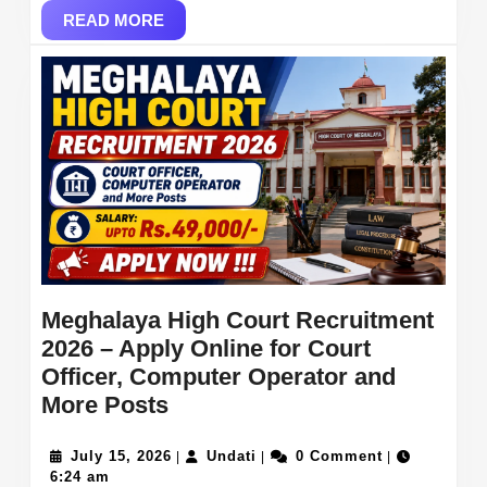
READ
MTA
READ MORE
MORE
&
IMD
Provisional
Result
at
tripurauniv.ac.in
Meghalaya High Court Recruitment
2026 – Apply Online for Court
Officer, Computer Operator and
Meghalaya
More Posts
High
Court
July
Undati
July 15, 2026
Undati
0 Comment
|
|
|
15,
6:24 am