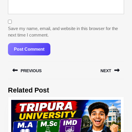
Save my name, email, and website in this browser for the
next time I comment.
Post
PREVIOUS
NEXT
navigation
Previous
Next
Related Post
post:
post: