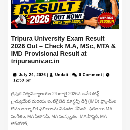
Tripura University Exam Result
2026 Out – Check M.A, MSc, MTA &
IMD Provisional Result at
Tripura
tripurauniv.ac.in
University
July
Exam
Undati
July 24, 2026
Undati
0 Comment
|
|
|
24,
12:59 pm
Result
2026
2026
త్రిపుర విశ్వవిద్యాలయం 24 జూలై 2026న అనేక పోస్ట్
Out
గ్రాడ్యుయేట్ మరియు ఇంటిగ్రేటెడ్ మాస్టర్స్ డిగ్రీ (IMD) ప్రోగ్రామ్‌ల
–
కోసం తాత్కాలిక ఫలితాలను విడుదల చేసింది. ఫలితాలు MA
Check
సంగీతం, MA ఫిలాసఫీ, MA సంస్కృతం, MA హిస్టరీ, MA
M.A,
కోక్‌బోరోక్,
MSc,