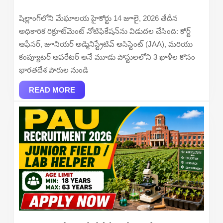
Recruitment
2026
2026
షిల్లాంగ్‌లోని మేఘాలయ హైకోర్టు 14 జూలై, 2026 తేదీన
–
అధికారిక రిక్రూట్‌మెంట్ నోటిఫికేషన్‌ను విడుదల చేసింది: కోర్ట్
Apply
ఆఫీసర్, జూనియర్ అడ్మినిస్ట్రేటివ్ అసిస్టెంట్ (JAA), మరియు
Online
కంప్యూటర్ ఆపరేటర్ అనే మూడు పోస్టులలోని 3 ఖాళీల కోసం
for
భారతదేశ పౌరుల నుండి
Court
READ
Officer,
READ MORE
MORE
Computer
Operator
and
More
Posts