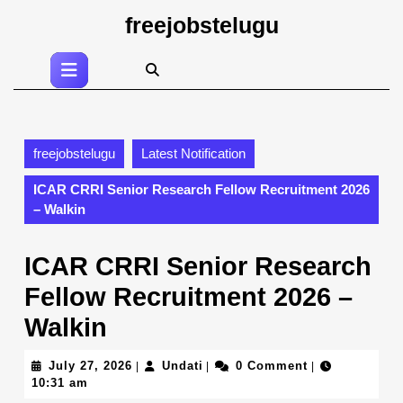
Skip
freejobstelugu
to
content
Open
Skip
Button
to
content
freejobstelugu
Latest Notification
ICAR CRRI Senior Research Fellow Recruitment 2026
– Walkin
ICAR CRRI Senior Research
Fellow Recruitment 2026 –
Walkin
July
Undati
July 27, 2026
Undati
0 Comment
|
|
|
27,
10:31 am
2026