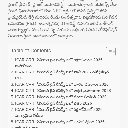
ప్లాంట్ బ్రీడింగ్, ప్లాంట్ బయోకెమిస్ట్రీ, బయోటెక్నాలజీ, జెనెటిక్స్ లేదా
ప్లాంట్ ఫిజియాలజీలో లేదా NET అర్హతతో బేసిక్ సైన్స్‌లో పోస్ట్
గ్రాడ్యుయేట్ డిగ్రీ మరియు రెండు సంవత్సరాల వ్యవసాయ పరిశోధన
అనుభవం (Ph.D. కావాల్సినది) 04 ఆగస్ట్ 2026న జరిగే వాక్-ఇన్
ఇంటర్వ్యూకు హాజరుకావచ్చు మరియు అధికారిక నడక-నోటిఫికేషన్
వివరాలు క్రింద అందుబాటులో ఉన్నాయి.
Table of Contents
ICAR CRRI సీనియర్ రైస్ రీసెర్చ్ ఫెలో రిక్రూట్‌మెంట్ 2026 –
అవలోకనం
ICAR CRRI సీనియర్ రైస్ రీసెర్చ్ ఫెలో ఖాళీ 2026 నోటిఫికేషన్
PDF
ICAR CRRI సీనియర్ రైస్ రీసెర్చ్ ఫెలో ఖాళీల వివరాలు 2026
ICAR CRRI సీనియర్ రైస్ రీసెర్చ్ ఫెలో అర్హత ప్రమాణాలు 2026
ICAR CRRI సీనియర్ రైస్ రీసెర్చ్ ఫెలో వయో పరిమితి 2026
ICAR CRRI సీనియర్ రైస్ రీసెర్చ్ ఫెలో జీతం 2026
ICAR CRRI సీనియర్ రైస్ రీసెర్చ్ ఫెలో రిక్రూట్‌మెంట్ 2026 –
ముఖ్యమైన తేదీలు
ICAR CRRI సీనియర్ రైస్ రీసెర్చ్ ఫెలో ఎంపిక ప్రక్రియ 2026