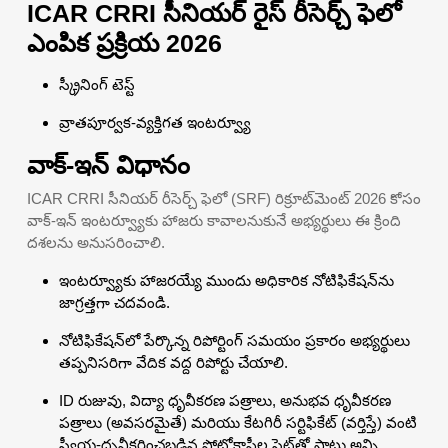
ICAR CRRI సీనియర్ రైస్ రీసెర్చ్ ఫెలో
ఎంపిక ప్రక్రియ 2026
స్క్రీనింగ్ టెస్ట్
వ్రాతపూర్వక-వ్యక్తిగత ఇంటర్వ్యూ
వాక్-ఇన్ విధానం
ICAR CRRI సీనియర్ రీసెర్చ్ ఫెలో (SRF) రిక్రూట్‌మెంట్ 2026 కోసం
వాక్-ఇన్ ఇంటర్వ్యూకు హాజరు కావాలనుకునే అభ్యర్థులు ఈ క్రింది
దశలను అనుసరించాలి.
ఇంటర్వ్యూకు హాజరయ్యే ముందు అధికారిక నోటిఫికేషన్‌ను
జాగ్రత్తగా చదవండి.
నోటిఫికేషన్‌లో పేర్కొన్న రిపోర్టింగ్ సమయం ప్రకారం అభ్యర్థులు
తప్పనిసరిగా వేదిక వద్ద రిపోర్టు చేయాలి.
ID రుజువు, విద్యా ధృవీకరణ పత్రాలు, అనుభవ ధృవీకరణ
పత్రాలు (అవసరమైతే) మరియు కేటగిరీ సర్టిఫికేట్ (వర్తిస్తే) వంటి
స్వీయ-ధృవీకరించబడిన ఫోటోకాపీల సెట్‌తో పాటు అన్ని