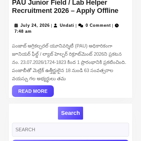
PAU Junior Field / Lab Helper
PAU
Recruitment 2026 – Apply Offline
Junior
July
Undati
Field
July 24, 2026
Undati
0 Comment
|
|
|
24,
7:48 am
/
2026
Lab
పంజాబ్ అగ్రికల్చరల్ యూనివర్శిటీ (PAU) అధికారికంగా
Helper
జూనియర్ ఫీల్డ్ / ల్యాబ్ హెల్పర్ రిక్రూట్‌మెంట్ 2026ని ప్రకటన
Recrui
నం. 23.07.2026/1724-1823 కింద 1 ప్రారంభానికి ప్రకటించింది.
2026
పంజాబీతో మెట్రిక్ ఉత్తీర్ణులైన 18 నుండి 63 సంవత్సరాల
–
వయస్సు గల అభ్యర్థులు తమ
Apply
READ
Offline
READ MORE
MORE
Search
Search
for: