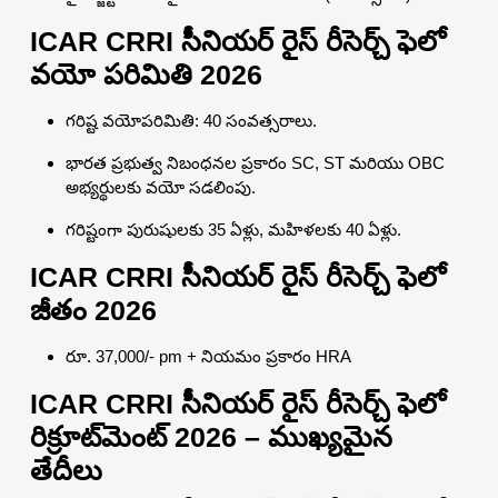
ICAR CRRI సీనియర్ రైస్ రీసెర్చ్ ఫెలో
వయో పరిమితి 2026
గరిష్ట వయోపరిమితి: 40 సంవత్సరాలు.
భారత ప్రభుత్వ నిబంధనల ప్రకారం SC, ST మరియు OBC
అభ్యర్థులకు వయో సడలింపు.
గరిష్టంగా పురుషులకు 35 ఏళ్లు, మహిళలకు 40 ఏళ్లు.
ICAR CRRI సీనియర్ రైస్ రీసెర్చ్ ఫెలో
జీతం 2026
రూ. 37,000/- pm + నియమం ప్రకారం HRA
ICAR CRRI సీనియర్ రైస్ రీసెర్చ్ ఫెలో
రిక్రూట్‌మెంట్ 2026 – ముఖ్యమైన
తేదీలు