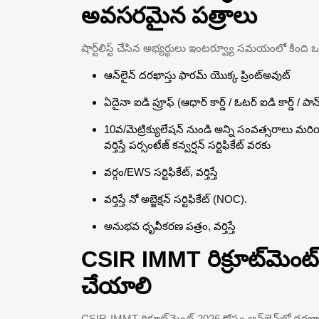
అవసరమైన పత్రాలు
షార్ట్‌లిస్ట్ చేసిన అభ్యర్థులు ఇంటర్వ్యూ సమయంలో కింది ఒ
ఆన్‌లైన్ దరఖాస్తు ఫారమ్ యొక్క ప్రింట్అవుట్
ఏదైనా ఐడి ప్రూఫ్ (ఆధార్ కార్డ్ / ఓటర్ ఐడి కార్డ్ / పాన్ కార
10వ/మెట్రిక్యులేషన్ నుండి అన్ని సంవత్సరాలు మరియ
వర్తిస్తే పర్సంటేజ్ కన్వర్షన్ సర్టిఫికేట్ వరకు
వర్గం/EWS సర్టిఫికేట్, వర్తిస్తే
వర్తిస్తే నో అబ్జెక్షన్ సర్టిఫికేట్ (NOC).
అనుభవ ధృవీకరణ పత్రం, వర్తిస్తే
CSIR IMMT రిక్రూట్‌మెంట
చేయాలి
CSIR-IMMT రిక్రూట్‌మెంట్ 2026 కోసం ఆన్‌లైన్‌లో దరఖ