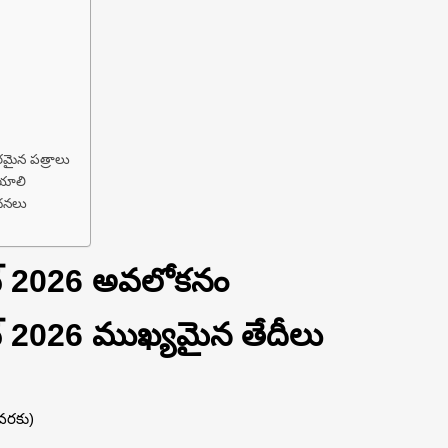
రమైన పత్రాలు
ేయాలి
ూచనలు
ంట్ 2026 అవలోకనం
ట్ 2026 ముఖ్యమైన తేదీలు
వరకు)