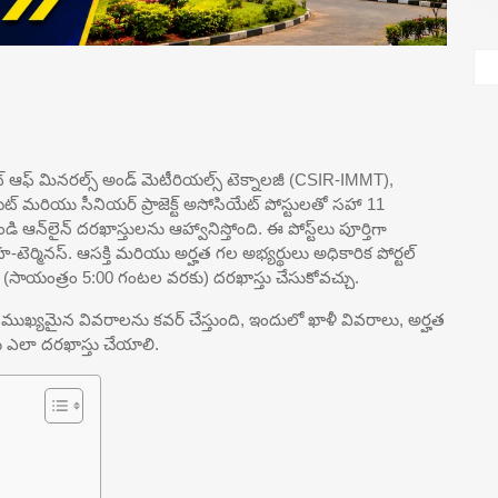
ట్ ఆఫ్ మినరల్స్ అండ్ మెటీరియల్స్ టెక్నాలజీ (CSIR-IMMT),
 అసోసియేట్ మరియు సీనియర్ ప్రాజెక్ట్ అసోసియేట్ పోస్టులతో సహా 11
ి ఆన్‌లైన్ దరఖాస్తులను ఆహ్వానిస్తోంది. ఈ పోస్ట్‌లు పూర్తిగా
హ-టెర్మినస్. ఆసక్తి మరియు అర్హత గల అభ్యర్థులు అధికారిక పోర్టల్
 (సాయంత్రం 5:00 గంటల వరకు) దరఖాస్తు చేసుకోవచ్చు.
ముఖ్యమైన వివరాలను కవర్ చేస్తుంది, ఇందులో ఖాళీ వివరాలు, అర్హత
 ఎలా దరఖాస్తు చేయాలి.