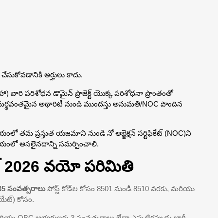
చేసుకోవడానికి అర్హులు కాదు.
) వారి పరిశోధన డొమైన్ ప్రాజెక్ట్ యొక్క పరిశోధనా ప్రాంతంతో
సమర్థవంతమైన అథారిటీ నుండి ముందస్తు అనుమతి/NOC పొందిన
యంలో తమ ప్రస్తుత యజమాని నుండి నో అబ్జెక్షన్ సర్టిఫికేట్ (NOC)ని
ంలో అసలైనదాన్ని సమర్పించాలి.
ట్ 2026 వయో పరిమితి
35 సంవత్సరాలు
పోస్ట్ కోడ్‌ల కోసం 8501 నుండి 8510 వరకు, మరియు
సియేట్) కోసం.
ు OBC అభ్యర్థులకు 3 సంవత్సరాలు లేదా ఎప్పటికప్పుడు జారీ