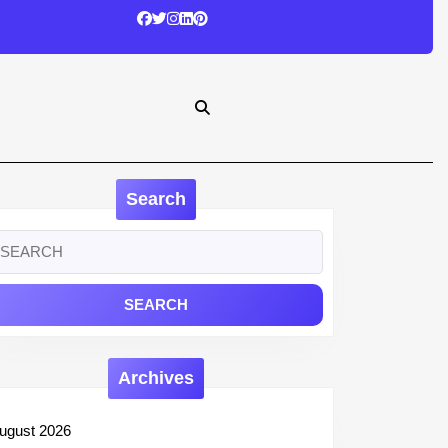
Search
earch
r:
Archives
ugust 2026