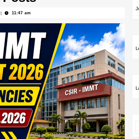
J
11:47 am
|
L
L