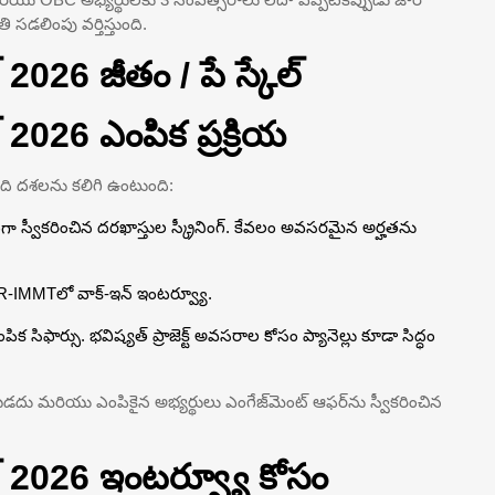
డలింపు వర్తిస్తుంది.
2026 జీతం / పే స్కేల్
 2026 ఎంపిక ప్రక్రియ
ింది దశలను కలిగి ఉంటుంది:
ా స్వీకరించిన దరఖాస్తుల స్క్రీనింగ్. కేవలం అవసరమైన అర్హతను
 CSIR-IMMTలో వాక్-ఇన్ ఇంటర్వ్యూ.
సిఫార్సు. భవిష్యత్ ప్రాజెక్ట్ అవసరాల కోసం ప్యానెల్లు కూడా సిద్ధం
 మరియు ఎంపికైన అభ్యర్థులు ఎంగేజ్‌మెంట్ ఆఫర్‌ను స్వీకరించిన
్ 2026 ఇంటర్వ్యూ కోసం