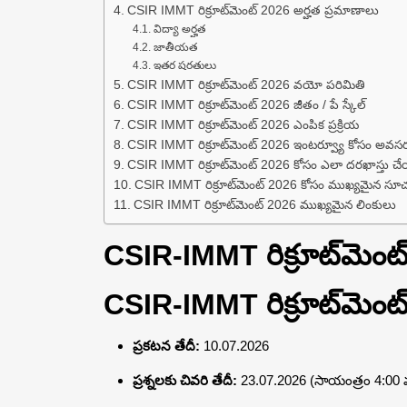
CSIR IMMT రిక్రూట్‌మెంట్ 2026 అర్హత ప్రమాణాలు
విద్యా అర్హత
జాతీయత
ఇతర షరతులు
CSIR IMMT రిక్రూట్‌మెంట్ 2026 వయో పరిమితి
CSIR IMMT రిక్రూట్‌మెంట్ 2026 జీతం / పే స్కేల్
CSIR IMMT రిక్రూట్‌మెంట్ 2026 ఎంపిక ప్రక్రియ
CSIR IMMT రిక్రూట్‌మెంట్ 2026 ఇంటర్వ్యూ కోసం అవస
CSIR IMMT రిక్రూట్‌మెంట్ 2026 కోసం ఎలా దరఖాస్తు చ
CSIR IMMT రిక్రూట్‌మెంట్ 2026 కోసం ముఖ్యమైన స
CSIR IMMT రిక్రూట్‌మెంట్ 2026 ముఖ్యమైన లింకులు
CSIR-IMMT రిక్రూట్‌మె
CSIR-IMMT రిక్రూట్‌మెం
ప్రకటన తేదీ:
10.07.2026
ప్రశ్నలకు చివరి తేదీ:
23.07.2026 (సాయంత్రం 4:00 