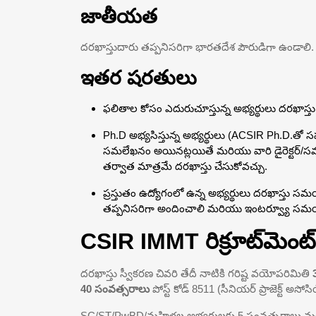
జాతీయత
దరఖాస్తుదారు తప్పనిసరిగా భారతదేశ పౌరుడిగా ఉండాలి.
ఇతర షరతులు
ఫలితాల కోసం ఎదురుచూస్తున్న అభ్యర్థులు దరఖాస్తు 
Ph.D అభ్యసిస్తున్న అభ్యర్థులు (ACSIR Ph.D.తో సహా
సమలేఖనం అయినట్లయితే మరియు వారి డైరెక్టర్/
తర్వాత మాత్రమే దరఖాస్తు చేసుకోవచ్చు.
ప్రస్తుతం ఉద్యోగంలో ఉన్న అభ్యర్థులు దరఖాస్తు సమ
తప్పనిసరిగా అందించాలి మరియు ఇంటర్వ్యూ సమయ
CSIR IMMT రిక్రూట్‌మెం
దరఖాస్తు స్వీకరణ చివరి తేదీ నాటికి గరిష్ట వయోపరిమితి
40 సంవత్సరాలు
పోస్ట్ కోడ్ 8511 (సీనియర్ ప్రాజెక్ట్ అసో
SC/ST/PwBD/మహిళల అభ్యర్థులకు 5 సంవత్సరాలు మరియ