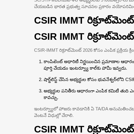
చేయబడిన భారత ప్రభుత్వ సూచనల ప్రకారం వయోపరిమితి స
CSIR IMMT రిక్రూట్‌మెంట్ 
CSIR IMMT రిక్రూట్‌మెంట్
CSIR-IMMT రిక్రూట్‌మెంట్ 2026 కోసం ఎంపిక ప్రక్రియ క్ర
కాంపిటెంట్ అథారిటీ నిర్ణయించిన ప్రమాణాల ఆధారంగ
పూర్తి చేయడం ఇంటర్వ్యూ కాల్‌కు హామీ ఇవ్వదు.
షార్ట్‌లిస్ట్ చేసిన అభ్యర్థుల కోసం భువనేశ్వర్‌లోని
అభ్యర్థుల పనితీరు ఆధారంగా ఎంపిక కమిటీ తుది ఎంపిక 
కావచ్చు.
ఇంటర్వ్యూలో హాజరు కావడానికి ఏ TA/DA అనుమతించబడదు
వెంటనే విధుల్లో చేరాలి.
CSIR IMMT రిక్రూట్‌మెంట