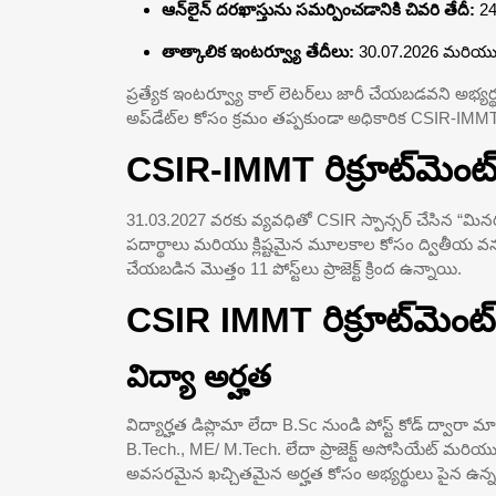
ఆన్‌లైన్ దరఖాస్తును సమర్పించడానికి చివరి తేదీ:
24
తాత్కాలిక ఇంటర్వ్యూ తేదీలు:
30.07.2026 మరియు
ప్రత్యేక ఇంటర్వ్యూ కాల్ లెటర్‌లు జారీ చేయబడవని అభ్యర్థ
అప్‌డేట్‌ల కోసం క్రమం తప్పకుండా అధికారిక CSIR-IMMT వ
CSIR-IMMT రిక్రూట్‌మెంట
31.03.2027 వరకు వ్యవధితో CSIR స్పాన్సర్ చేసిన “మినర
పదార్థాలు మరియు క్లిష్టమైన మూలకాల కోసం ద్వితీయ వనర
చేయబడిన మొత్తం 11 పోస్ట్‌లు ప్రాజెక్ట్ క్రింద ఉన్నాయి.
CSIR IMMT రిక్రూట్‌మెంట
విద్యా అర్హత
విద్యార్హత డిప్లొమా లేదా B.Sc నుండి పోస్ట్ కోడ్ ద్వారా మార
B.Tech., ME/ M.Tech. లేదా ప్రాజెక్ట్ అసోసియేట్ మరియు సీని
అవసరమైన ఖచ్చితమైన అర్హత కోసం అభ్యర్థులు పైన ఉన్న 