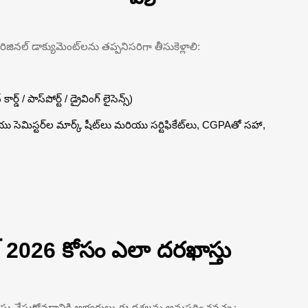
రిజినల్ డాక్యుమెంట్‌లను తప్పనిసరిగా తీసుకెళ్లాలి:
్డ్ / పాస్‌పోర్ట్ / డ్రైవింగ్ లైసెన్స్)
ు సెమిస్టర్‌ల మార్క్ షీట్‌లు మరియు సర్టిఫికేట్‌లు, CGPAతో సహా,
్ 2026 కోసం ఎలా దరఖాస్తు
ాస్తు చేసుకోవడానికి అభ్యర్థులు ఈ దశలను అనుసరించవచ్చు: