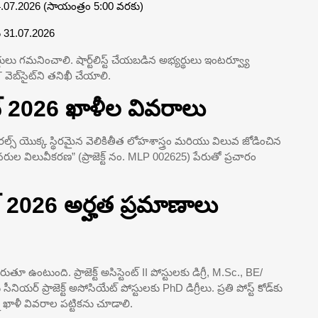
.07.2026 (సాయంత్రం 5:00 వరకు)
 31.07.2026
ులు గమనించాలి. షార్ట్‌లిస్ట్ చేయబడిన అభ్యర్థులు ఇంటర్వ్యూ
ెబ్‌సైట్‌ని తనిఖీ చేయాలి.
్ 2026 ఖాళీల వివరాలు
ల్స్ యొక్క స్థిరమైన వెలికితీత లోహశాస్త్రం మరియు విలువ జోడించిన
ుల విలువీకరణ” (ప్రాజెక్ట్ నం. MLP 002625) పేరుతో ప్రచారం
్ 2026 అర్హత ప్రమాణాలు
ుతూ ఉంటుంది. ప్రాజెక్ట్ అసిస్టెంట్ II పోస్టులకు డిగ్రీ, M.Sc., BE/
యర్ ప్రాజెక్ట్ అసోసియేట్ పోస్టులకు PhD డిగ్రీలు. ప్రతి పోస్ట్ కోడ్‌కు
ఖాళీ వివరాల పట్టికను చూడాలి.