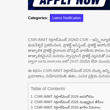
Categories:
Latest Notification
CSIR-IMMT రిక్రూట్‌మెంట్ 2026ని CSIR – ఇన్స్టిట్యూ
భువనేశ్వర్ ప్రకటించింది, ప్రాజెక్ట్ అసిస్టెంట్, ప్రాజెక్ట్
తాత్కాలిక ప్రాజెక్ట్ స్థానాలకు బోనఫైడ్ భారతీయ పౌరుల నుండ
తాత్కాలికమైనవి మరియు స్పాన్సరింగ్ ప్రాజెక్ట్ వ్యవధితో స
ద్వారా rects.immt.res.inలో 24.07.2026న లేదా ముందు
ఈ కథనం CSIR-IMMT రిక్రూట్‌మెంట్ 2026 యొక్క అన్ని 
ప్రమాణాలు, వయోపరిమితి, జీతం, ఎంపిక ప్రక్రియ మరియు
Table of Contents
CSIR-IMMT రిక్రూట్‌మెంట్ 2026 అవలోకనం
CSIR-IMMT రిక్రూట్‌మెంట్ 2026 ముఖ్యమైన తేదీలు
CSIR-IMMT రిక్రూట్‌మెంట్ 2026 ఖాళీల వివరాలు