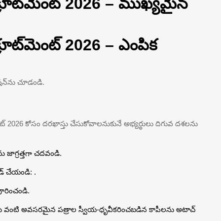
రిక్రూట్‌మెంట్ 2026 – ముఖ్యమైన
ిక్రూట్‌మెంట్ 2026 – ఎంపిక
షన్‌ను చూడండి.
్‌మెంట్ 2026 కోసం దరఖాస్తు చేసుకోవాలనుకునే అభ్యర్థులు దిగువ దశలను
ు జాగ్రత్తగా చదవండి.
ోడ్ చేయండి: .
ూరించండి.
ట్‌లు వంటి అవసరమైన పత్రాల స్వీయ-ధృవీకరించబడిన కాపీలను అటాచ్