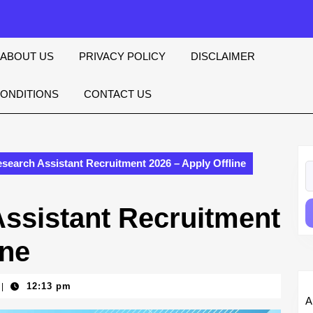
ABOUT US
PRIVACY POLICY
DISCLAIMER
CONDITIONS
CONTACT US
earch Assistant Recruitment 2026 – Apply Offline
S
fo
ssistant Recruitment
ine
12:13 pm
|
A