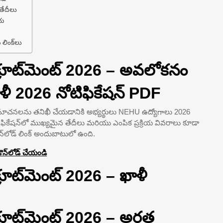
 తేదీలు
ియ
 లింక్‌లు
రిక్రూట్‌మెంట్ 2026 – అవలోకనం
ఖాళీ 2026 నోటిఫికేషన్ PDF
సూచనలను తనిఖీ చేయడానికి అభ్యర్థులు NEHU ఉద్యోగాలు 2026
నోటిఫికేషన్‌లో ముఖ్యమైన తేదీలు మరియు ఎంపిక ప్రక్రియ వివరాలు కూడా
న్‌లోడ్ లింక్ అందుబాటులో ఉంది.
డౌన్‌లోడ్ చేయండి
క్రూట్‌మెంట్ 2026 – ఖాళీ
ిక్రూట్‌మెంట్ 2026 – అర్హత