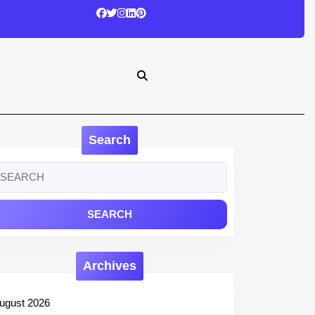
Search
earch
r:
Archives
ugust 2026