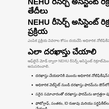
NEHU రీసెర్చ్ అసిస్టెంట్ 
తేదీలు
NEHU రీసెర్చ్ అసిస్టెంట్ ర
ప్రక్రియ
ఎంపిక ప్రక్రియ వివరాల కోసం దయచేసి అధికారిక నోటిఫికే
ఎలా దరఖాస్తు చేయాలి
ఆఫ్‌లైన్ మోడ్ ద్వారా NEHU రీసెర్చ్ అసిస్టెంట్ రిక్రూట
అనుసరించాలి.
దరఖాస్తు చేయడానికి ముందు అధికారిక నోటిఫికేషన్‌న
అధికారిక వెబ్‌సైట్ నుండి దరఖాస్తు ఫారమ్‌ను డౌన్‌ల
సరైన సమాచారంతో దరఖాస్తు ఫారమ్‌ను జాగ్రత్తగా ప
ఫోటోగ్రాఫ్, సంతకం, ID రుజువు మరియు సర్టిఫికే
చేయండి.