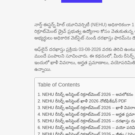
నార్త్-ఈస్టర్న్ హిల్ యూనివర్సిటీ (NEHU) అధికారికంగా 1 రీస
రిక్రూట్‌మెంట్ డ్రైవ్ ప్రభుత్వ ఉద్యోగాల కోసం వెతుకుతున్
అభ్యర్థులు అధికారిక వెబ్‌సైట్ నుండి దరఖాస్తు ఫారమ్‌ను 
ఆఫ్‌లైన్ దరఖాస్తు ప్రక్రియ 03-08-2026 వరకు తెరిచి ఉ
ముందే పంపాలని సూచించారు. ఈ కథనంలో, మీరు రీసెర్చ్ అసి
ఇందులో ఖాళీ వివరాలు, అర్హత ప్రమాణాలు, వయోపరిమితి,
ఉన్నాయి.
Table of Contents
NEHU రీసెర్చ్ అసిస్టెంట్ రిక్రూట్‌మెంట్ 2026 – అవలోకనం
NEHU రీసెర్చ్ అసిస్టెంట్ ఖాళీ 2026 నోటిఫికేషన్ PDF
NEHU రీసెర్చ్ అసిస్టెంట్ రిక్రూట్‌మెంట్ 2026 – ఖాళీ వివర
NEHU రీసెర్చ్ అసిస్టెంట్ రిక్రూట్‌మెంట్ 2026 – అర్హత ప్ర
NEHU రీసెర్చ్ అసిస్టెంట్ రిక్రూట్‌మెంట్ 2026 – దరఖాస్తు 
NEHU రీసెర్చ్ అసిస్టెంట్ రిక్రూట్‌మెంట్ 2026 – వయో పరిమ
NEHU రీసెర్చ్ అసిస్టెంట్ రిక్రూట్‌మెంట్ 2026 – జీతం / స్టైపె