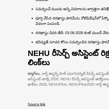
సమర్పించే ముందు అన్ని వివరాలను జాగ్రత్తగా తనిఖ
పూర్తి చేసిన దరఖాస్తు ఫారమ్‌ను నోటిఫికేషన్‌లో పేర్కొన్
విధంగా పంపండి.
దరఖాస్తు చివరి తేదీ: 03-08-2026 కంటే ముందే చేరుక
భవిష్యత్ సూచన కోసం సమర్పించిన దరఖాస్తు ఫారమ
NEHU రీసెర్చ్ అసిస్టెంట్ 
లింక్‌లు
ట్యాగ్‌లు
: నార్త్-ఈస్టర్న్ హిల్ యూనివర్శిటీ రీసెర్చ్ అసిస్ట
అసిస్టెంట్ జాబ్స్ 2026, NEHU రీసెర్చ్ అసిస్టెంట్ ఉద
ఖాళీలు 2026, NEHUFline, NEHUFline2020 నార్త్-ఈస్టర
Source link