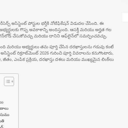
ెర్చ్ అసిస్టెంట్ పోస్టుల భర్తీకి నోటిఫికేషన్ విడుదల చేసింది. ఈ
న అభ్యర్థులకు గొప్ప అవకాశాన్ని అందిస్తుంది. ఆసక్తి మరియు అర్హత గల
డౌన్‌లోడ్ చేసుకోవచ్చు మరియు దానిని ఆఫ్‌లైన్‌లో సమర్పించవచ్చు.
ంటుంది మరియు అభ్యర్థులు తమ పూర్తి చేసిన దరఖాస్తులను గడువు కంటే
స్టెంట్ రిక్రూట్‌మెంట్ 2026 గురించి పూర్తి వివరాలను కనుగొంటారు,
 జీతం, ఎంపిక ప్రక్రియ, దరఖాస్తు దశలు మరియు ముఖ్యమైన లింక్‌లు
ాలు
మాణాలు
రుసుము
ితి
ండ్