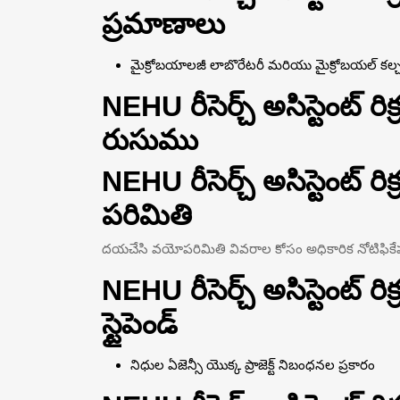
ప్రమాణాలు
మైక్రోబయాలజీ లాబొరేటరీ మరియు మైక్రోబయల్ కల్చర్ 
NEHU రీసెర్చ్ అసిస్టెంట్ ర
రుసుము
NEHU రీసెర్చ్ అసిస్టెంట్ 
పరిమితి
దయచేసి వయోపరిమితి వివరాల కోసం అధికారిక నోటిఫికే
NEHU రీసెర్చ్ అసిస్టెంట్ ర
స్టైపెండ్
నిధుల ఏజెన్సీ యొక్క ప్రాజెక్ట్ నిబంధనల ప్రకారం