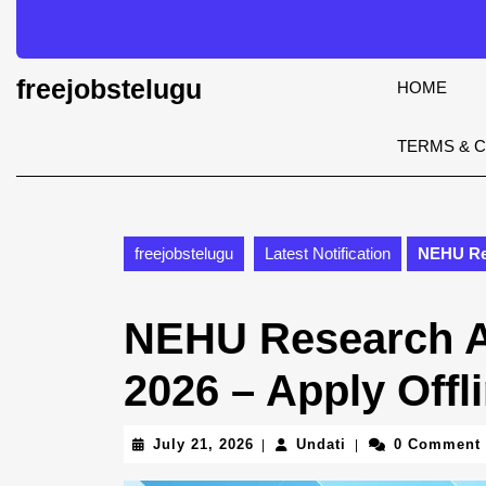
Skip
to
content
Skip
freejobstelugu
HOME
to
content
TERMS & 
freejobstelugu
Latest Notification
NEHU Res
NEHU Research A
2026 – Apply Offl
July
Undati
July 21, 2026
Undati
0 Comment
|
|
21,
2026