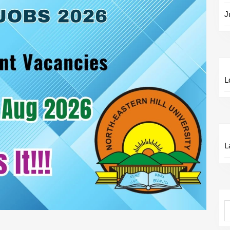
J
L
L