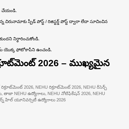
ీ చేయండి.
న చిరునామాకు స్పీడ్ పోస్ట్ / రిజిస్టర్డ్ పోస్ట్ ద్వారా లేదా సూచించిన
ుందని నిర్ధారించుకోండి.
్ యొక్క ఫోటోకాపీని ఉంచండి.
రిక్రూట్‌మెంట్ 2026 – ముఖ్యమైన
ెంట్ రిక్రూట్‌మెంట్ 2026, NEHU రిక్రూట్‌మెంట్ 2026, NEHU రీసెర్చ్
్యోగాలు, తాజా NEHU ఉద్యోగాలు, NEHU నోటిఫికేషన్ 2026, NEHU
్న్ హిల్ యూనివర్సిటీ ఉద్యోగాలు 2026