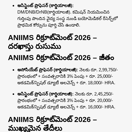
అసిస్టెంట్ ప్రొఫెసర్ (కార్డియాలజీ):
DM/DNB/DrNB(కార్డియాలజీ). కమిషన్ నియమించిన
గుర్తింపు పొందిన వైద్య సంస్థ నుండి బయోమెడికల్ రీసెర్చ్‌లో
ప్రాథమిక కోర్సును పూర్తి చేసి ఉండాలి.
ANIIMS రిక్రూట్‌మెంట్ 2026 –
దరఖాస్తు రుసుము
ANIIMS రిక్రూట్‌మెంట్ 2026 – జీతం
అసోసియేట్ ప్రొఫెసర్ (కార్డియాలజీ):
నెలకు రూ. 2,99,750/-
ప్రారంభంలో + సంవత్సరానికి 3% పెంపు + రూ. 25,000/-
అకడమిక్/స్పెషల్ డ్యూటీ అలవెన్స్ + రూ. 18,000/- HRA.
అసిస్టెంట్ ప్రొఫెసర్ (కార్డియాలజీ):
నెలకు రూ. 2,45,250/-
ప్రారంభంలో + సంవత్సరానికి 3% పెంపు + రూ. 20,000/-
అకడమిక్/స్పెషల్ డ్యూటీ అలవెన్స్ + రూ. 16,000/- HRA.
ANIIMS రిక్రూట్‌మెంట్ 2026 –
ముఖ్యమైన తేదీలు