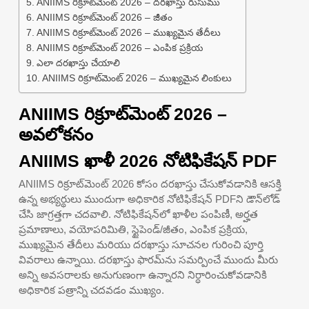
ANIIMS రిక్రూట్‌మెంట్ 2026 – దరఖాస్తు రుసుము
ANIIMS రిక్రూట్‌మెంట్ 2026 – జీతం
ANIIMS రిక్రూట్‌మెంట్ 2026 – ముఖ్యమైన తేదీలు
ANIIMS రిక్రూట్‌మెంట్ 2026 – ఎంపిక ప్రక్రియ
ఎలా దరఖాస్తు చేయాలి
ANIIMS రిక్రూట్‌మెంట్ 2026 – ముఖ్యమైన లింకులు
ANIIMS రిక్రూట్‌మెంట్ 2026 –
అవలోకనం
ANIIMS ఖాళీ 2026 నోటిఫికేషన్ PDF
ANIIMS రిక్రూట్‌మెంట్ 2026 కోసం దరఖాస్తు చేసుకోవడానికి ఆసక్తి
ఉన్న అభ్యర్థులు ముందుగా అధికారిక నోటిఫికేషన్ PDFని డౌన్‌లోడ్
చేసి జాగ్రత్తగా చదవాలి. నోటిఫికేషన్‌లో ఖాళీల పంపిణీ, అర్హత
ప్రమాణాలు, వయోపరిమితి, స్టైపెండ్/జీతం, ఎంపిక ప్రక్రియ,
ముఖ్యమైన తేదీలు మరియు దరఖాస్తు సూచనల గురించి పూర్తి
వివరాలు ఉన్నాయి. దరఖాస్తు ఫారమ్‌ను సమర్పించే ముందు మీరు
అన్ని అవసరాలకు అనుగుణంగా ఉన్నారని నిర్ధారించుకోవడానికి
అధికారిక పత్రాన్ని చదవడం ముఖ్యం.