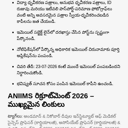
విద్యా ధృవీకరణ పత్రాలు, అనుభవ ధృవీకరణ పత్రాలు, ID
రుజువు మరియు ఇటీవలి పాస్‌పోర్ట్-పరిమాణ ఫోటోగ్రాఫ్‌లు
వంటి అన్ని అవసరమైన పత్రాల స్వీయ-ధృవీకరించబడిన
కాపీలను జత చేయండి.
ఇమెయిల్ సబ్జెక్ట్ లైన్‌లో దరఖాస్తు చేసిన పోస్ట్‌ను స్పష్టంగా
పేర్కొనండి.
నోటిఫికేషన్‌లో పేర్కొన్న అధికారిక ఇమెయిల్ చిరునామాకు పూర్తి
అప్లికేషన్‌ను పంపండి.
చివరి తేదీ: 23-07-2026 కంటే ముందే ఇమెయిల్ పంపబడిందని
నిర్ధారించుకోండి.
భవిష్యత్ సూచన కోసం పంపిన ఇమెయిల్ కాపీని ఉంచండి.
ANIIMS రిక్రూట్‌మెంట్ 2026 –
ముఖ్యమైన లింకులు
ట్యాగ్‌లు
: అండమాన్ & నికోబార్ దీవుల ఇన్‌స్టిట్యూట్ ఆఫ్ మెడికల్
సైన్సెస్ ప్రొఫెసర్ (కార్డియాలజీ), అసోసియేట్ ప్రొఫెసర్ (కార్డియాలజీ) &