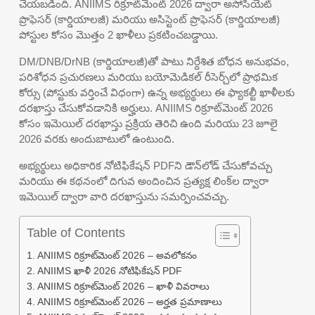
చేయబడింది. ANIIMS రిక్రూట్‌మెంట్ 2026 ద్వారా అసోసియేట్
ప్రొఫెసర్ (కార్డియాలజీ) మరియు అసిస్టెంట్ ప్రొఫెసర్ (కార్డియాలజీ)
పోస్టుల కోసం మొత్తం 2 ఖాళీలు ప్రకటించబడ్డాయి.
DM/DNB/DrNB (కార్డియాలజీ)తో పాటు నిర్దేశిత బోధన అనుభవం,
పరిశోధన ప్రచురణలు మరియు బయోమెడికల్ రీసెర్చ్‌లో ప్రాథమిక
కోర్సు (పోస్టుకు వర్తించే విధంగా) ఉన్న అభ్యర్థులు ఈ ఫ్యాకల్టీ ఖాళీలకు
దరఖాస్తు చేసుకోవడానికి అర్హులు. ANIIMS రిక్రూట్‌మెంట్ 2026
కోసం ఇమెయిల్ దరఖాస్తు ప్రక్రియ తెరిచి ఉంది మరియు 23 జూలై
2026 వరకు అందుబాటులో ఉంటుంది.
అభ్యర్థులు అధికారిక నోటిఫికేషన్ PDFని డౌన్‌లోడ్ చేసుకోవచ్చు
మరియు ఈ కథనంలో దిగువ అందించిన ప్రత్యక్ష లింక్‌ల ద్వారా
ఇమెయిల్ ద్వారా వారి దరఖాస్తును సమర్పించవచ్చు.
Table of Contents
ANIIMS రిక్రూట్‌మెంట్ 2026 – అవలోకనం
ANIIMS ఖాళీ 2026 నోటిఫికేషన్ PDF
ANIIMS రిక్రూట్‌మెంట్ 2026 – ఖాళీ వివరాలు
ANIIMS రిక్రూట్‌మెంట్ 2026 – అర్హత ప్రమాణాలు