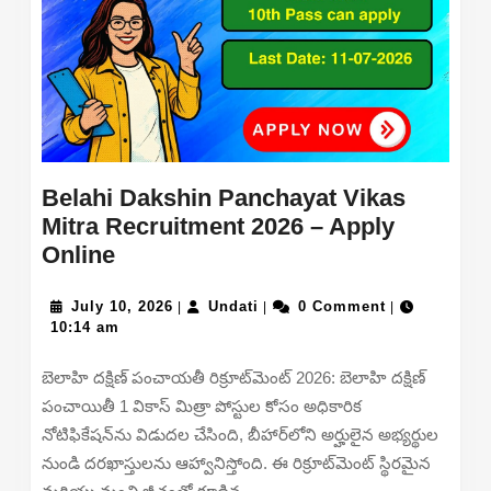
Belahi Dakshin Panchayat Vikas
Mitra Recruitment 2026 – Apply
Belahi
Online
Dakshin
Panchayat
July
Undati
July 10, 2026
Undati
0 Comment
|
|
|
10,
10:14 am
Vikas
2026
Mitra
బెలాహి దక్షిణ్ పంచాయతీ రిక్రూట్‌మెంట్ 2026: బెలాహి దక్షిణ్
Recruitment
పంచాయితీ 1 వికాస్ మిత్రా పోస్టుల కోసం అధికారిక
2026
నోటిఫికేషన్‌ను విడుదల చేసింది, బీహార్‌లోని అర్హులైన అభ్యర్థుల
–
నుండి దరఖాస్తులను ఆహ్వానిస్తోంది. ఈ రిక్రూట్‌మెంట్ స్థిరమైన
Apply