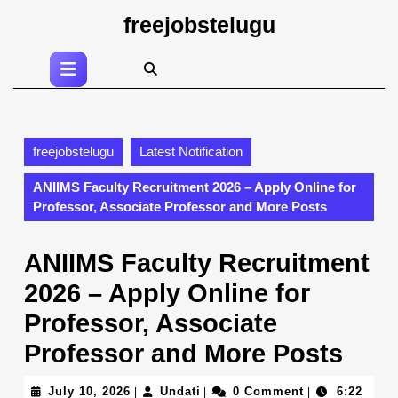
Skip
freejobstelugu
to
content
Open
Skip
Button
to
content
freejobstelugu
Latest Notification
ANIIMS Faculty Recruitment 2026 – Apply Online for
Professor, Associate Professor and More Posts
ANIIMS Faculty Recruitment
2026 – Apply Online for
Professor, Associate
Professor and More Posts
July
Undati
July 10, 2026
Undati
0 Comment
6:22
|
|
|