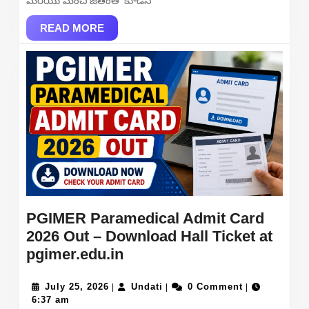
మరియు మంచి జీతంతో కూడిన
Online
READ
READ MORE
MORE
PGIMER Paramedical Admit Card
2026 Out – Download Hall Ticket at
PGIMER
pgimer.edu.in
Paramedical
July
Admit
Undati
July 25, 2026
Undati
0 Comment
|
|
|
25,
6:37 am
Card