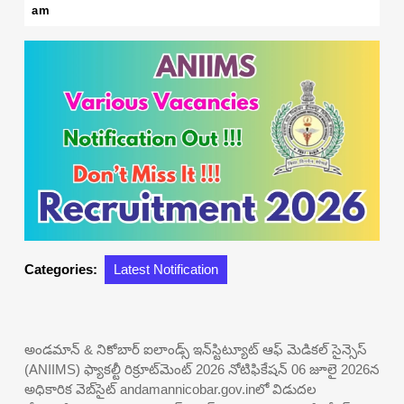
10,
am
2026
Categories:
Latest Notification
అండమాన్ & నికోబార్ ఐలాండ్స్ ఇన్‌స్టిట్యూట్ ఆఫ్ మెడికల్ సైన్సెస్
(ANIIMS) ఫ్యాకల్టీ రిక్రూట్‌మెంట్ 2026 నోటిఫికేషన్ 06 జూలై 2026న
అధికారిక వెబ్‌సైట్ andamannicobar.gov.inలో విడుదల