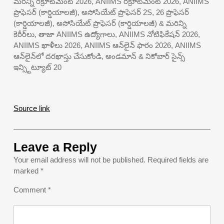
మరిన్ని రిక్రూట్‌మెంట్ 2026, ANIIMS రిక్రూట్‌మెంట్ 2026, ANIIMS
ప్రొఫెసర్ (కార్డియాలజీ), అసోసియేట్ ప్రొఫెసర్ 2S, 26 ప్రొఫెసర్
(కార్డియాలజీ), అసోసియేట్ ప్రొఫెసర్ (కార్డియాలజీ) & మరిన్ని
కెరీర్‌లు, తాజా ANIIMS ఉద్యోగాలు, ANIIMS నోటిఫికేషన్ 2026,
ANIIMS ఖాళీలు 2026, ANIIMS ఆన్‌లైన్ ఫారం 2026, ANIIMS
ఆన్‌లైన్‌లో దరఖాస్తు చేసుకోండి, అండమాన్ & నికోబార్ సైన్స్
ఇన్స్టిట్యూట్ 20
Source link
Leave a Reply
Your email address will not be published.
Required fields are
marked
*
Comment
*