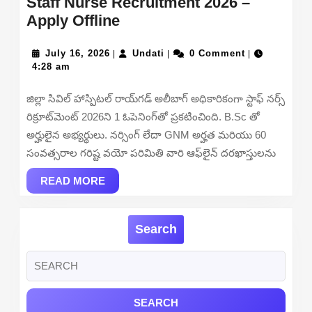
Staff Nurse Recruitment 2026 –
District
Apply Offline
Civil
July
Hospital
Undati
July 16, 2026
Undati
0 Comment
|
|
|
16,
4:28 am
Raigad
2026
Alibag
జిల్లా సివిల్ హాస్పిటల్ రాయ్‌గడ్ అలీబాగ్ అధికారికంగా స్టాఫ్ నర్స్
Staff
రిక్రూట్‌మెంట్ 2026ని 1 ఓపెనింగ్‌తో ప్రకటించింది. B.Sc తో
Nurse
అర్హులైన అభ్యర్థులు. నర్సింగ్ లేదా GNM అర్హత మరియు 60
Recruitment
సంవత్సరాల గరిష్ట వయో పరిమితి వారి ఆఫ్‌లైన్ దరఖాస్తులను
2026
READ
–
READ MORE
MORE
Apply
Offline
Search
Search
for: