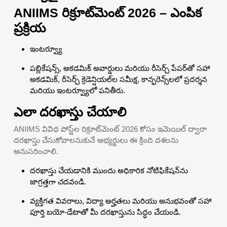
ANIIMS రిక్రూట్‌మెంట్ 2026 – ఎంపిక
ప్రక్రియ
ఇంటర్వ్యూ
పబ్లికేషన్స్, అకడమిక్ అవార్డులు మరియు రీసెర్చ్ పేపర్‌తో సహా
అకడమిక్, రీసెర్చ్ క్రెడెన్షియల్‌ల సమీక్ష, కాన్ఫరెన్స్‌లలో ప్రదర్శన
మరియు ఇంటర్వ్యూలో పనితీరు.
ఎలా దరఖాస్తు చేయాలి
ANIIMS వివిధ పోస్ట్‌ల రిక్రూట్‌మెంట్ 2026 కోసం ఇమెయిల్ ద్వారా
దరఖాస్తు చేసుకోవాలనుకునే అభ్యర్థులు ఈ క్రింది దశలను
అనుసరించాలి.
దరఖాస్తు చేయడానికి ముందు అధికారిక నోటిఫికేషన్‌ను
జాగ్రత్తగా చదవండి.
వ్యక్తిగత వివరాలు, విద్యా అర్హతలు మరియు అనుభవంతో సహా
పూర్తి బయో-డేటాతో మీ దరఖాస్తును సిద్ధం చేయండి.