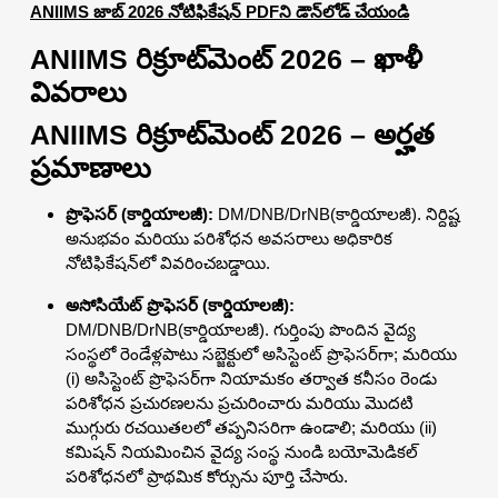
ANIIMS జాబ్ 2026 నోటిఫికేషన్ PDFని డౌన్‌లోడ్ చేయండి
ANIIMS రిక్రూట్‌మెంట్ 2026 – ఖాళీ
వివరాలు
ANIIMS రిక్రూట్‌మెంట్ 2026 – అర్హత
ప్రమాణాలు
ప్రొఫెసర్ (కార్డియాలజీ):
DM/DNB/DrNB(కార్డియాలజీ). నిర్దిష్ట
అనుభవం మరియు పరిశోధన అవసరాలు అధికారిక
నోటిఫికేషన్‌లో వివరించబడ్డాయి.
అసోసియేట్ ప్రొఫెసర్ (కార్డియాలజీ):
DM/DNB/DrNB(కార్డియాలజీ). గుర్తింపు పొందిన వైద్య
సంస్థలో రెండేళ్లపాటు సబ్జెక్టులో అసిస్టెంట్ ప్రొఫెసర్‌గా; మరియు
(i) అసిస్టెంట్ ప్రొఫెసర్‌గా నియామకం తర్వాత కనీసం రెండు
పరిశోధన ప్రచురణలను ప్రచురించారు మరియు మొదటి
ముగ్గురు రచయితలలో తప్పనిసరిగా ఉండాలి; మరియు (ii)
కమిషన్ నియమించిన వైద్య సంస్థ నుండి బయోమెడికల్
పరిశోధనలో ప్రాథమిక కోర్సును పూర్తి చేసారు.