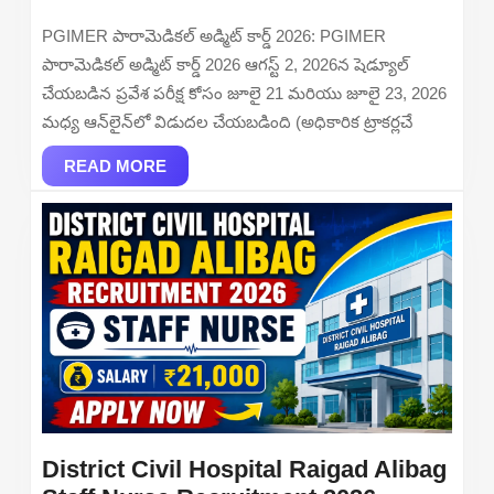
2026
2026
PGIMER పారామెడికల్ అడ్మిట్ కార్డ్ 2026: PGIMER
Out
పారామెడికల్ అడ్మిట్ కార్డ్ 2026 ఆగస్ట్ 2, 2026న షెడ్యూల్
–
చేయబడిన ప్రవేశ పరీక్ష కోసం జూలై 21 మరియు జూలై 23, 2026
Download
మధ్య ఆన్‌లైన్‌లో విడుదల చేయబడింది (అధికారిక ట్రాకర్లచే
Hall
READ
Ticket
READ MORE
MORE
at
pgimer.edu.in
District Civil Hospital Raigad Alibag