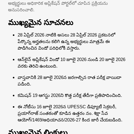
అభ్యర్థులు అధికారిక అప్లికేషన్ పోర్టల్‌లో చూపిన ప్రక్రియను
అనుసరించాలి.
ముఖ్యమైన సూచనలు
28 ఏప్రిల్ 2026 నాటికి అసలు 28 ఏప్రిల్ 2026 ప్రకటనలో
పేర్కొన్న అర్హతలను కలిగి ఉన్న అభ్యర్థులు మాత్రమే ఈ
పొడిగించిన విండో పరిధిలోకి వస్తారు.
ఆన్‌లైన్ అప్లికేషన్ విండో 10 జూలై 2026 నుండి 20 జూలై 2026
వరకు తెరిచి ఉంటుంది.
వాస్తవానికి 28 జూలై 2026న జరగాల్సిన రాత పరీక్ష వాయిదా
పడింది.
కమిషన్ 19 ఆగస్టు 2026ని కొత్త పరీక్ష తేదీగా ప్రతిపాదించింది.
ఈ నోటీసు 16 జూలై 2026న UPESSC డిప్యూటీ సెక్రటరీ,
ప్రయాగ్‌రాజ్ సంతకంతో కూడిన ఉత్తరం నం. శిక్షా సేవ
ఆయోగ్/1469/అధియాచన/2026-27 కింద జారీ చేయబడింది.
ముఖ్యమైన లింకులు