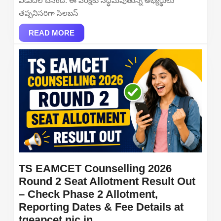
విడుదల చేసింది. ఈ పరీక్షకు సిద్ధమవుతున్న అభ్యర్థులు
Exam
తప్పనిసరిగా సిలబస్
Pattern
READ
and
READ MORE
MORE
Subject-
Wise
TS EAMCET Counselling 2026
Round 2 Seat Allotment Result Out
– Check Phase 2 Allotment,
Reporting Dates & Fee Details at
TS
tgeapcet.nic.in