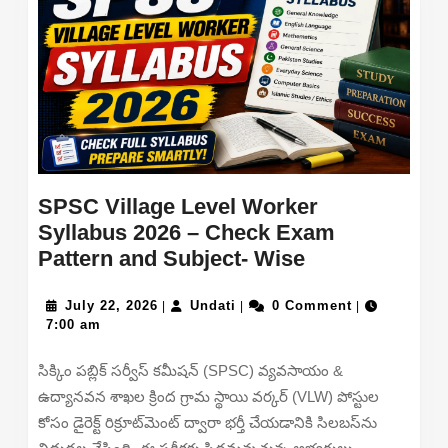
Letter
Download
and
Documents
Required
SPSC Village Level Worker
Syllabus 2026 – Check Exam
SPSC
Pattern and Subject- Wise
Village
July
Undati
Level
July 22, 2026
Undati
0 Comment
|
|
|
22,
7:00 am
Worker
2026
Syllabus
సిక్కిం పబ్లిక్ సర్వీస్ కమీషన్ (SPSC) వ్యవసాయం &
2026
ఉద్యానవన శాఖల క్రింద గ్రామ స్థాయి వర్కర్ (VLW) పోస్టుల
–
కోసం డైరెక్ట్ రిక్రూట్‌మెంట్ ద్వారా భర్తీ చేయడానికి సిలబస్‌ను
Check