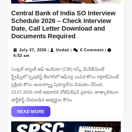
Central Bank of India SO Interview
Schedule 2026 – Check Interview
Date, Call Letter Download and
Central
Documents Required
Bank
July
Undati
of
July 27, 2026
Undati
0 Comment
|
|
|
27,
6:52 am
India
2026
SO
సెంట్రల్ బ్యాంక్ ఆఫ్ ఇండియా (CBI) రిస్క్ మేనేజ్‌మెంట్
Interview
స్ట్రీమ్స్‌లో స్పెషలిస్ట్ కేటగిరీలో ఆఫీసర్ల ఎంపిక కోసం రిక్రూట్‌మెంట్
Schedule
ప్రక్రియ కోసం ఇంటర్వ్యూ షెడ్యూల్‌ను విడుదల చేసింది.
2026
23.07.2026 నాటి అధికారిక నోటిఫికేషన్ ప్రకారం, తాత్కాలికంగా
–
షార్ట్‌లిస్ట్ చేయబడిన అభ్యర్థుల కోసం
Check
READ
Interview
READ MORE
MORE
Date,
Call