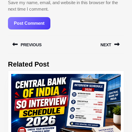
Save my name, email, and website in this browser for the
next time I comment.
Post
PREVIOUS
NEXT
navigation
Previous
Next
Related Post
post:
post: