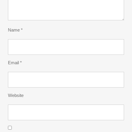
Name
*
Email
*
Website