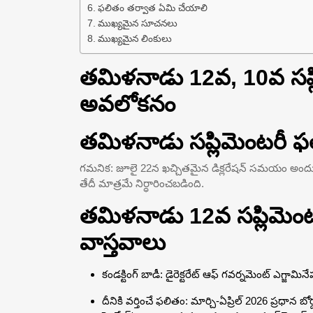
ఫలితం తర్వాత ఏమి చేయాలి
ముఖ్యమైన సూచనలు
ముఖ్యమైన లింకులు
తమిళనాడు 12వ, 10వ సప్
అవలోకనం
తమిళనాడు సప్లిమెంటరీ ఫ
గమనిక: జూలై 22న ఖచ్చితమైన డిక్లరేషన్ సమయం అందుబా
తేదీ మాత్రమే నిర్ధారించబడింది.
తమిళనాడు 12వ సప్లిమెం
వాస్తవాలు
కండక్టింగ్ బాడీ: డైరెక్టరేట్ ఆఫ్ గవర్నమెంట్ ఎగ్జా
దీనికి వర్తించే ఫలితం: మార్చి-ఏప్రిల్ 2026 ప్రధాన బ