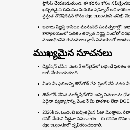
ప్రాసెస్ చేయబడుతుంది. ఈ కథనం కోసం సమీక్షించబడ
ఖచ్చితమైన రుసుము మరియు షెడ్యూల్ అధికారికంగా 
ప్రస్తుత నోటిఫికేషన్ కోసం dge.tn.gov.inని తనిఖీ చ
జవాబు స్క్రిప్ట్ కాపీలు: మునుపటి సంవత్సరాల్లో, అభ్యర
కార్యాలయంలో ఫలితం తర్వాత నిర్దిష్ట విండోలో దరఖ
సంబంధించిన రుసుములు వ్రాసే సమయంలో అందుబా
ముఖ్యమైన సూచనలు
డిక్లరేషన్ చేసిన వెంటనే ఆన్‌లైన్‌లో లభించే ఫలిత
జారీ చేయబడుతుంది.
మీరు మీ ఫలితాన్ని డౌన్‌లోడ్ చేసి ప్రింట్ చేసే వరకు మ
డౌన్‌లోడ్ చేసిన మార్క్‌షీట్‌లోని అన్ని వివరాలను (పేరు
ఏదైనా వ్యత్యాసాన్ని వెంటనే మీ పాఠశాల లేదా DGE 
2026కి సంబంధించి ఖచ్చితమైన ఫీజు మొత్తాలు, రీవాల
కవర్ చేయని ఏదైనా సమాచారం – ఈ కథనం కోసం అం
dge.tn.gov.inలో ధృవీకరించబడాలి.