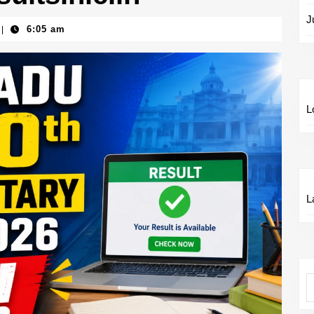
J
6:05 am
|
L
L