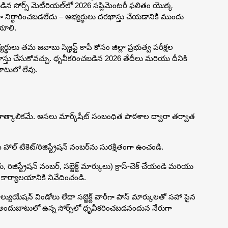
ిన సోర్స్ మెటీరియల్‌లో 2026 సప్లిమెంటరీ ఫలితం యొక్క
నిర్ధారించబడలేదు – అభ్యర్థులు దరఖాస్తు చేయడానికి ముందు
ేయాలి.
్థులు తమ జవాబు స్క్రిప్ట్ కాపీ కోసం జిల్లా ప్రభుత్వ పరీక్షల
ాస్తు చేసుకోవచ్చు. ధృవీకరించబడిన 2026 తేదీలు మరియు దీనికి
టులో లేవు.
ం తాత్కాలికమే. అసలు మార్క్‌షీట్ సంబంధిత పాఠశాల ద్వారా తర్వాత
ీ హాల్ టికెట్/రిజిస్ట్రేషన్ నంబర్‌ను సురక్షితంగా ఉంచండి.
, రిజిస్ట్రేషన్ నంబర్, సబ్జెక్ట్ మార్కులు) క్రాస్-చెక్ చేయండి మరియు
కార్యాలయానికి నివేదించండి.
్యుయేషన్ విండోలు లేదా సబ్జెక్ట్ వారీగా పాస్ మార్కులతో సహా పైన
దుబాటులో ఉన్న సోర్స్‌లో ధృవీకరించబడనందున నేరుగా