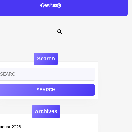
Search
earch
r:
Archives
ugust 2026