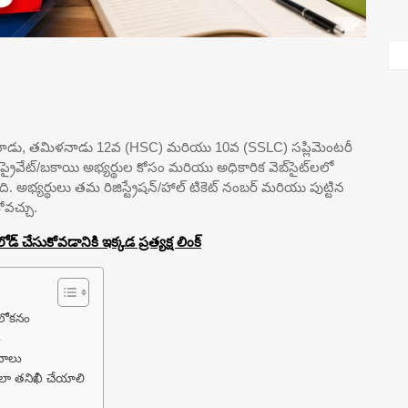
తమిళనాడు, తమిళనాడు 12వ (HSC) మరియు 10వ (SSLC) సప్లిమెంటరీ
రైవేట్/బకాయి అభ్యర్థుల కోసం మరియు అధికారిక వెబ్‌సైట్‌లలో
అభ్యర్థులు తమ రిజిస్ట్రేషన్/హాల్ టికెట్ నంబర్ మరియు పుట్టిన
ోవచ్చు.
 చేసుకోవడానికి ఇక్కడ ప్రత్యక్ష లింక్
లోకనం
ు
వాలు
ఎలా తనిఖీ చేయాలి