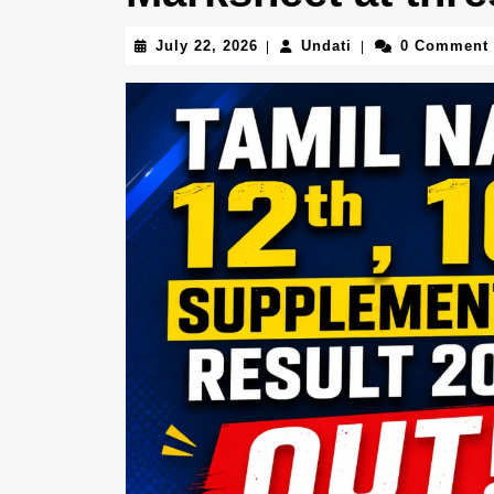
July
Undati
July 22, 2026
Undati
0 Comment
|
|
22,
2026