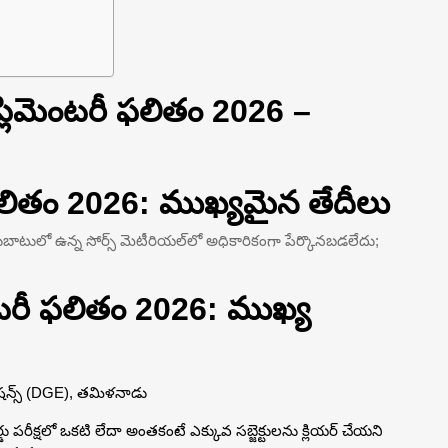
లిమెంటరీ ఫలితం 2026 –
లితం 2026: ముఖ్యమైన తేదీలు
టులో ఉన్న సోర్స్ మెటీరియల్‌లో అధికారికంగా పేర్కొనబడలేదు;
టరీ ఫలితం 2026: ముఖ్య
మినేషన్స్ (DGE), తమిళనాడు
ోర్డు పరీక్షలో ఒకటి లేదా అంతకంటే ఎక్కువ సబ్జెక్టులను క్లియర్ చేయని