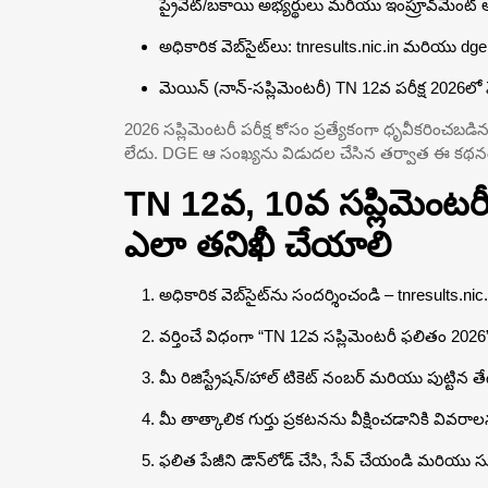
ప్రైవేట్/బకాయి అభ్యర్థులు మరియు ఇంప్రూవ్‌మెంట్ అ
అధికారిక వెబ్‌సైట్‌లు: tnresults.nic.in మరియు dge
మెయిన్ (నాన్-సప్లిమెంటరీ) TN 12వ పరీక్ష 2026లో 
2026 సప్లిమెంటరీ పరీక్ష కోసం ప్రత్యేకంగా ధృవీకరించ
లేదు. DGE ఆ సంఖ్యను విడుదల చేసిన తర్వాత ఈ కథన
TN 12వ, 10వ సప్లిమెంటరీ
ఎలా తనిఖీ చేయాలి
అధికారిక వెబ్‌సైట్‌ను సందర్శించండి – tnresults.nic
వర్తించే విధంగా “TN 12వ సప్లిమెంటరీ ఫలితం 2026
మీ రిజిస్ట్రేషన్/హాల్ టికెట్ నంబర్ మరియు పుట్టిన
మీ తాత్కాలిక గుర్తు ప్రకటనను వీక్షించడానికి వివర
ఫలిత పేజీని డౌన్‌లోడ్ చేసి, సేవ్ చేయండి మరియు స