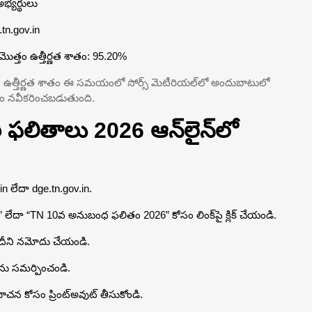
భ్యర్థులు
.tn.gov.in
మొత్తం ఉత్తీర్ణత శాతం: 95.20%
బడిన ఉత్తీర్ణత శాతం ఈ సమయంలో సోర్స్ మెటీరియల్‌లో అందుబాటులో
ం నవీకరించబడుతుంది.
 ఫలితాలు 2026 ఆన్‌లైన్‌లో
.in లేదా dge.tn.gov.in.
” లేదా “TN 10వ అనుబంధ ఫలితం 2026” కోసం లింక్‌పై క్లిక్ చేయండి.
 తేదీని నమోదు చేయండి.
ాలను సమర్పించండి.
ూచన కోసం ప్రింట్‌అవుట్ తీసుకోండి.