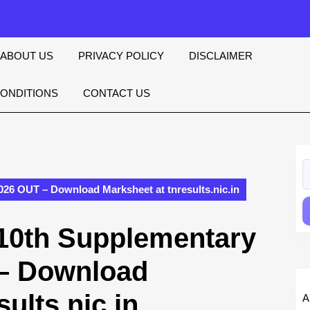
ABOUT US
PRIVACY POLICY
DISCLAIMER
CONDITIONS
CONTACT US
S
fo
026 OUT – Download Marksheet at tnresults.nic.in
 10th Supplementary
 – Download
ults.nic.in
A