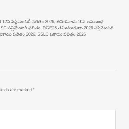
TN 12వ సప్లిమెంటరీ ఫలితం 2026, తమిళనాడు 10వ అనుబంధ
C సప్లిమెంటరీ ఫలితం, DGE26 తమిళనాడులు 2026 సప్లిమెంటరీ
SC బకాయి ఫలితం 2026, SSLC బకాయి ఫలితం 2026
fields are marked
*