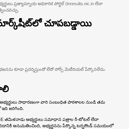
యర్థులు ప్రత్యామ్నాయ అధికారిక పోర్టల్ (tnresults.nic.in లేదా
నించవచ్చు.
ార్క్‌షీట్‌లో చూపబడ్డాయి
 విభజనను కూడా ప్రదర్శిస్తుందో లేదో సోర్స్ మెటీరియల్ పేర్కొనలేదు.
లి
వాత, అభ్యర్థులు సాధారణంగా వారి సంబంధిత పాఠశాలల నుండి తమ
ో ఇది జరిగింది.
DGE తమిళనాడు అభ్యర్థులు సమాధాన పత్రాల రీ-టోటల్ లేదా
ుకోవడానికి అనుమతించింది, అభ్యర్థనను పేర్కొన్న టర్నరౌండ్ సమయంలో