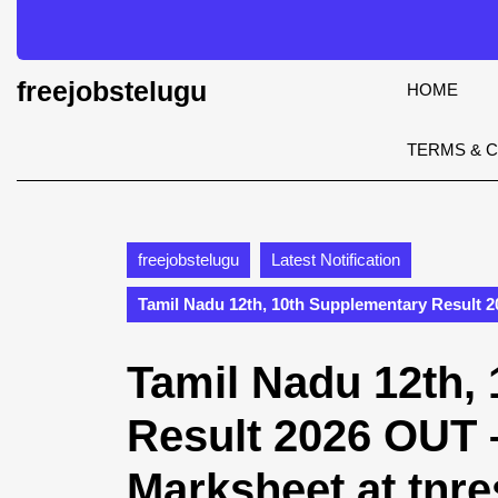
Skip
to
content
Skip
freejobstelugu
HOME
to
content
TERMS & 
freejobstelugu
Latest Notification
Tamil Nadu 12th, 10th Supplementary Result 2
Tamil Nadu 12th,
Result 2026 OUT
Marksheet at tnres