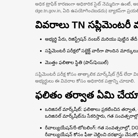
అధిక ట్రాఫిక్ కారణంగా అధికారిక సైట్ నెమ్మదిగా ఉంటే, అభ్
dge.tn.gov.in, ఏది ఉపయోగించబడదు) బ్యాకప్‌గా ప్రయత్
వివరాలు TN సప్లిమెంటరీ మ
అభ్యర్థి పేరు, రిజిస్ట్రేషన్ నంబర్ మరియు పుట్టిన తేదీ
సప్లిమెంటరీ పరీక్షలో సబ్జెక్ట్ వారీగా పొందిన మార్కులు
మొత్తం ఫలితాల స్థితి (పాస్/ఫెయిల్)
సప్లిమెంటరీ పరీక్ష కోసం తాత్కాలిక మార్క్‌షీట్ గ్రేడ్ లేదా
అభ్యర్థులు ఈ వివరాల కోసం అధికారిక పత్రాన్ని చూడాలి.
ఫలితం తర్వాత ఏమి చేయా
ఒరిజినల్ మార్క్‌షీట్: ఫలితాలు ప్రకటించిన తర్
ఒరిజినల్ మార్క్‌షీట్‌ను సేకరిస్తారు, గత సంవత్సరాల్ల
రీవాల్యుయేషన్/రీ-టోటలింగ్: గత సంవత్సరాల్లో, 
రీవాల్యుయేషన్ కోసం ఫీజు చెల్లించి దరఖాస్తు చేస