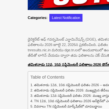
Categories:
Latest Notification
డైరెక్టరేట్ ఆఫ్ గవర్నమెంట్ ఎగ్జామినేషన్స్ (DGE), 
ఫలితాలను 2026 జూలై 22, 2026న ప్రకటించింది. ఫలితం ప్
tnresults.nic.in మరియు dge.tn.లలో అందుబాటులో ఉంది. 
తేదీతో లాగిన్ చేయడం ద్వారా తమ ఫలితాలను చెక్ చేసుక
తమిళనాడు 12వ, 10వ సప్లిమెంటరీ ఫలితాలు 2026 డౌన్‌లోడ్
Table of Contents
తమిళనాడు 12వ, 10వ సప్లిమెంటరీ ఫలితం 2026 – అవ
తమిళనాడు సప్లిమెంటరీ ఫలితం 2026: ముఖ్యమైన తేదీల
తమిళనాడు 12వ సప్లిమెంటరీ ఫలితం 2026: ముఖ్య వాస్త
TN 12వ, 10వ సప్లిమెంటరీ ఫలితాలు 2026 ఆన్‌లైన్‌లో 
వివరాలు TN సప్లిమెంటరీ మార్క్‌షీట్‌లో చూపబడ్డాయి