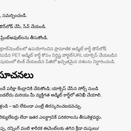
, సమర్పించండి.
ౌన్‌లోడ్ చేసి, సేవ్ చేయండి.
ప్రింట్‌అవుట్‌లను తీసుకోండి.
ట్‌మెంట్‌లలో ఉపయోగించిన ప్రామాణిక అడ్మిట్ కార్డ్ డౌన్‌లోడ్
న PET అడ్మిట్ కార్డ్ కోసం నిర్దిష్ట పోర్టల్/URL యాక్సెస్ చేయబడిన
యంలో లింక్ చేయబడిన పేజీలో ఖచ్చితమైన దశలను నిర్ధారించండి.
 సూచనలు
ందే పరీక్షా కేంద్రానికి చేరుకోండి; యాక్సెస్ చేసిన సోర్స్ నుండి
ించబడలేదు మరియు మీ వ్యక్తిగత అడ్మిట్ కార్డ్‌లో తనిఖీ చేయాలి.
ళ్లండి – ఇవి లేకుండా ఎంట్రీ తిరస్కరించబడవచ్చు.
 కాలిక్యులేటర్లు లేదా ఇతర ఎలక్ట్రానిక్ పరికరాలను తీసుకెళ్లవద్దు.
తే తప్ప, రన్నింగ్ వంటి శారీరక ఈవెంట్‌లకు తగిన క్రీడా దుస్తులు/