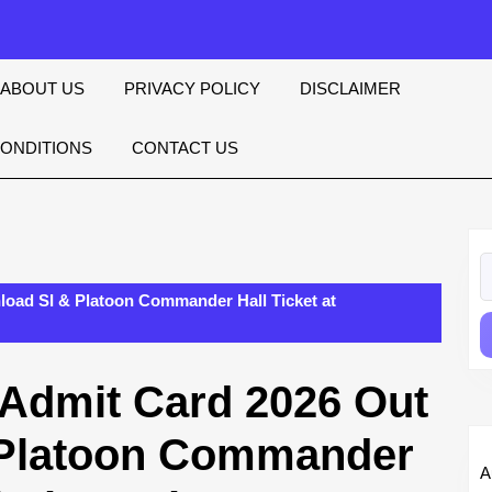
ABOUT US
PRIVACY POLICY
DISCLAIMER
CONDITIONS
CONTACT US
S
fo
load SI & Platoon Commander Hall Ticket at
 Admit Card 2026 Out
 Platoon Commander
A