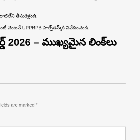
ల్‌ని తీసుకెళ్లండి.
 ఉంటే వెంటనే UPPRPB హెల్ప్‌డెస్క్‌కి నివేదించండి.
డ్ 2026 – ముఖ్యమైన లింక్‌లు
fields are marked
*