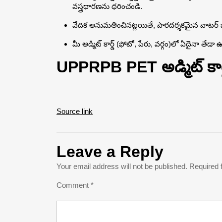
వస్త్రధారణను ధరించండి.
వేదిక అనుమతించినట్లయితే, పారదర్శకమైన వాటర్ బాటి
మీ అడ్మిట్ కార్డ్ (ఫోటో, పేరు, వర్గం)లో ఏదైనా తేడా
UPPRPB PET అడ్మిట్ కార్
Source link
Leave a Reply
Your email address will not be published.
Required 
Comment
*