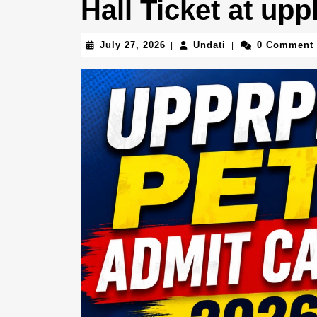
Hall Ticket at up
July
Undati
July 27, 2026
Undati
0 Comment
|
|
27,
2026