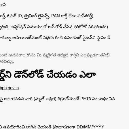
కాపీ
ఓటర్ ID, డ్రైవింగ్ లైసెన్స్, PAN కార్డ్ లేదా పాస్‌పోర్ట్)
తీసుకెళ్లండి, అప్లికేషన్ సమయంలో అప్‌లోడ్ చేసిన ఫోటోతో సరిపోలడం)
ే, కారుణ్య అపాయింట్‌మెంట్ పథకం కింద డిపెండెంట్ స్టేటస్‌ని స్థాపించే
్ అవసరాల కోసం మీ వ్యక్తిగత అడ్మిట్ కార్డ్‌ని ఎల్లప్పుడూ తనిఖీ
ారవచ్చు.
్‌ని డౌన్‌లోడ్ చేయడం ఎలా
bpb.gov.in
రిపై ఆధారపడిన వారి (మృత్ ఆశ్రిత) రిక్రూట్‌మెంట్ PETకి సంబంధించిన
న తేదీని ఉపయోగించి లాగిన్ చేయండి (సాధారణంగా DD/MM/YYYY