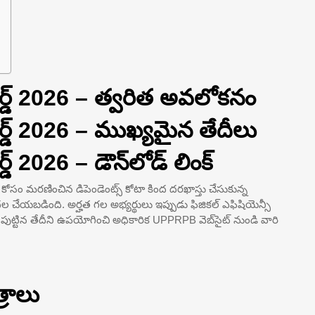
్డ్ 2026 – త్వరిత అవలోకనం
్డ్ 2026 – ముఖ్యమైన తేదీలు
 2026 – డౌన్‌లోడ్ లింక్
 కోసం మరణించిన డిపెండెంట్స్ కోటా కింద దరఖాస్తు చేసుకున్న
ల చేయబడింది. అర్హత గల అభ్యర్థులు ఇప్పుడు ఫిజికల్ ఎఫిషియెన్సీ
ియు పుట్టిన తేదీని ఉపయోగించి అధికారిక UPPRPB వెబ్‌సైట్ నుండి వారి
రాలు