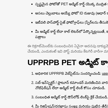
స్పష్టమైన ఫోటోతో PET అడ్మిట్ కార్డ్ యొక్క ముద్రిత 
అసలు చెల్లుబాటు అయ్యే ఫోటో ID రుజువు (ఆధార్ కార్డ్, 
ఇటీవలి పాస్‌పోర్ట్-సైజ్ ఫోటోగ్రాఫ్‌లు (స్పేర్‌లను 
మీ అడ్మిట్ కార్డ్ లేదా కాల్ లెటర్‌లో పేర్కొన్నట్లయిత
పత్రాలు
ఈ రిక్రూట్‌మెంట్‌కు సంబంధించిన ఏవైనా అదనపు డాక్యుమెంట
చేయండి, ఎందుకంటే ఇవి పోస్ట్ మరియు కేటగిరీ వారీగా మ
UPPRPB PET అడ్మిట్ కార్డ
అధికారిక UPPRPB వెబ్‌సైట్‌ను సందర్శించండి:
upp
సబ్-ఇన్‌స్పెక్టర్ / ప్లాటూన్ కమాండర్ మరణించిన వా
నోటిఫికేషన్ లేదా అడ్మిట్ కార్డ్ లింక్ కోసం చూడండి.
సంబంధిత అడ్మిట్ కార్డ్ డౌన్‌లోడ్ లింక్‌పై క్లిక్ చేయండి.
మీ రిజిస్ట్రేషన్/దరఖాస్తు సంఖ్య మరియు పుట్టి