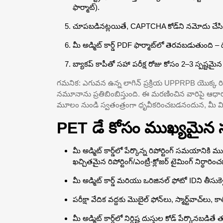
ఫార్మాట్).
చూపబడినట్లయితే, CAPTCHA కోడ్‌ని నమోదు చేసి
మీ అడ్మిట్ కార్డ్ PDF ఫార్మాట్‌లో తెరవబడుతుంది – డ
బ్యాకప్ కాపీతో సహా పరీక్ష రోజు కోసం 2–3 స్పష్టమైన 
గమనిక: ఎగువన ఉన్న లాగిన్ ప్రక్రియ UPPRPB యొక్క రిక్రూ
నమూనాను ప్రతిబింబిస్తుంది. ఈ మరణించిన వారిపై ఆధారపడి
మూలం నుండి స్వతంత్రంగా ధృవీకరించబడనందున, మీ విష
PET డే కోసం ముఖ్యమైన
మీ అడ్మిట్ కార్డ్‌లో పేర్కొన్న రిపోర్టింగ్ సమయానికి ము
ఖచ్చితమైన రిపోర్టింగ్/ఎంట్రీ-క్లోజర్ టైమింగ్ నిర్ధార
మీ అడ్మిట్ కార్డ్ మరియు ఒరిజినల్ ఫోటో IDని తీసుకె
పరీక్షా వేదిక వద్దకు మొబైల్ ఫోన్‌లు, స్మార్ట్‌వాచ్‌లు,
మీ అడ్మిట్ కార్డ్‌లో నిర్దిష్ట దుస్తుల కోడ్ పేర్కొనబడి