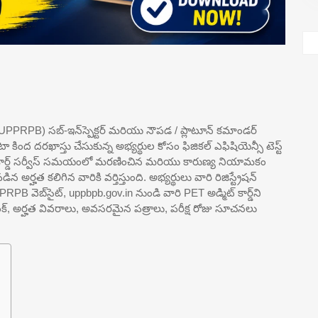
డ్ (UPPRPB) సబ్-ఇన్‌స్పెక్టర్ మరియు నౌపడ / ప్లాటూన్ కమాండర్
 కింద దరఖాస్తు చేసుకున్న అభ్యర్థుల కోసం ఫిజికల్ ఎఫిషియెన్సీ టెస్ట్
మిట్ కార్డ్ సర్వీస్ సమయంలో మరణించిన మరియు కారుణ్య నియామకం
హత కలిగిన వారికి వర్తిస్తుంది. అభ్యర్థులు వారి రిజిస్ట్రేషన్
 వెబ్‌సైట్, uppbpb.gov.in నుండి వారి PET అడ్మిట్ కార్డ్‌ని
 లింక్, అర్హత వివరాలు, అవసరమైన పత్రాలు, పరీక్ష రోజు సూచనలు