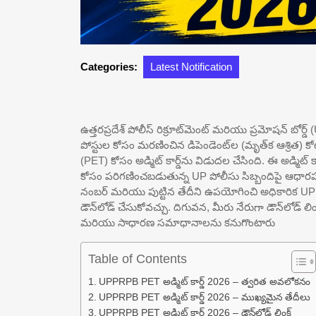
Categories:
Latest Notification
ఉత్తరప్రదేశ్ పోలీస్ రిక్రూట్‌మెంట్ మరియు ప్రమోషన్ బోర్
పోస్టుల కోసం మరణించిన డిపెండెంట్‌ల (మృత్‌క ఆశ్రిత) కోటా
(PET) కోసం అడ్మిట్ కార్డ్‌ను విడుదల చేసింది. ఈ అడ్
కోసం పరిగణించబడుతున్న UP పోలీసు సిబ్బందిపై ఆధారపడిన అర్
నంబర్ మరియు పుట్టిన తేదీని ఉపయోగించి అధికారిక UPPRPB
డౌన్‌లోడ్ చేసుకోవచ్చు. దిగువన, మీరు నేరుగా డౌన్‌లోడ్
మరియు సాధారణ సమాధానాలను కనుగొంటారు
Table of Contents
UPPRPB PET అడ్మిట్ కార్డ్ 2026 – త్వరిత అవలోకనం
UPPRPB PET అడ్మిట్ కార్డ్ 2026 – ముఖ్యమైన తేదీలు
UPPRPB PET అడ్మిట్ కార్డ్ 2026 – డౌన్‌లోడ్ లింక్