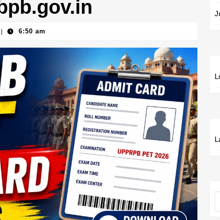
pbpb.gov.in
J
6:50 am
|
L
L