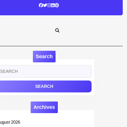
Search
earch
r:
Archives
ugust 2026