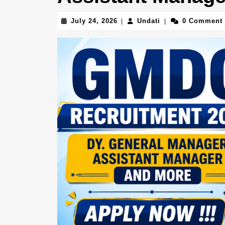
July
Undati
July 24, 2026
Undati
0 Comment
|
|
24,
2026