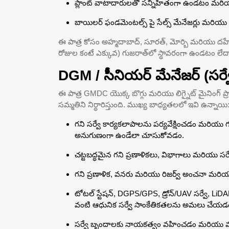
ప్లాంట్ వాటాదారులతో సన్నిహితంగా ఉండటం మరియు స
బాయిలర్ ఫండమెంటల్స్ పై సేల్స్ మేనేజర్లు మరియు 
ఈ పాత్ర కోసం అహ్మదాబాద్, సూరత్, మోర్బి మరియు దహేజ్
రోజుల కంటే ఎక్కువ) గుజరాత్‌లో స్థావరంగా ఉండటం లే
DGM / సీనియర్ మేనేజర్ (సర్వే)
ఈ పాత్ర GMDC యొక్క బొగ్గు మరియు లిగ్నైట్ మైనింగ్ ప్రాజ
సమ్మతిని నిర్ధారిస్తుంది. ముఖ్య బాధ్యతలలో ఇవి ఉన్నాయి
గని సర్వే కార్యకలాపాలను పర్యవేక్షించడం మరి
అనుగుణంగా ఉండేలా చూసుకోవడం.
చట్టబద్ధమైన గని ప్రణాళికలు, విభాగాలు మరియు సర
గని ప్రణాళిక, వనరు మరియు రిజర్వ్ అంచనా మరియు 
టోటల్ స్టేషన్, DGPS/GPS, డ్రోన్/UAV సర్వే, Li
వంటి ఆధునిక సర్వే సాంకేతికతలను అమలు చేయడ
సర్వే బృందాలకు నాయకత్వం వహించడం మరియు మా