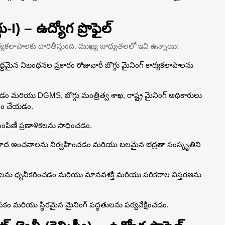
I) – ఉద్యోగ ప్రొఫైల్
్ కార్యకలాపాలకు దారితీస్తుంది. ముఖ్య బాధ్యతలలో ఇవి ఉన్నాయి:
ధమైన నిబంధనల ప్రకారం రోజువారీ బొగ్గు మైనింగ్ కార్యకలాపాలను
 మరియు DGMS, బొగ్గు మంత్రిత్వ శాఖ, రాష్ట్ర మైనింగ్ అధికారులు
నం చేయడం.
యు పంపిణీ ప్రణాళికలను సాధించడం.
రమాద అంచనాలను నిర్వహించడం మరియు బలమైన భద్రతా సంస్కృతిని
్టర్ బిల్లులను ధృవీకరించడం మరియు మానవశక్తి మరియు పరికరాల విస్తరణను
మరియు స్థిరమైన మైనింగ్ పద్ధతులను పర్యవేక్షించడం.