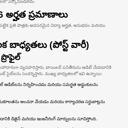
గ్‌లలో పేర్కొనబడలేదు.
6 అర్హత ప్రమాణాలు
ువ పట్టిక ప్రతి పాత్రకు అవసరమైన విద్యా అర్హత, అనుభవం మరియు
క బాధ్యతలు (పోస్ట్ వారీ)
రొఫైల్
 సలహాదారుగా వ్యవహరిస్తారు, బాయిలర్ పనితీరును ఆడిట్ చేయడానికి
ట్ సైట్‌లను సందర్శిస్తారు. ముఖ్య బాధ్యతలలో ఇవి ఉన్నాయి:
క్నికల్ ఆడిట్‌లను నిర్వహించడం మరియు సమర్థత అడ్డంకులను
ల అనుకూలతను అంచనా వేయడం మరియు కార్యాచరణ సర్దుబాట్లను
ానికి డిజైన్ మరియు ఇంజనీరింగ్ మార్పులను సూచిస్తోంది.