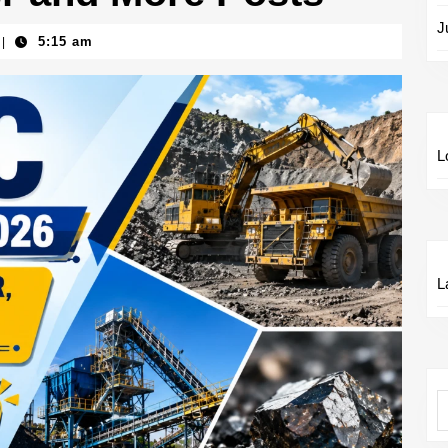
J
5:15 am
|
L
L