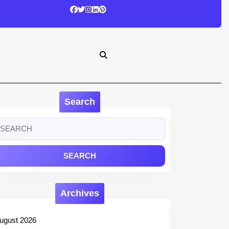
Search
earch
r:
Archives
ugust 2026