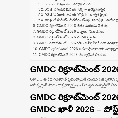
బాయిలర్ నిపుణుడు – ఉద్యోగ ప్రొఫైల్
DGM / సీనియర్ మేనేజర్ (సర్వే) – ఉద్యోగ ప్రొఫైల్
DGM / సీనియర్ మేనేజర్ (బొగ్గు-I) – ఉద్యోగ ప్రొఫైల్
అసిస్టెంట్ మేనేజర్ / మేనేజ్‌మెంట్ ట్రైనీ (కెమిస్ట్రీ) – ఉద్యోగ ప్
GMDC రిక్రూట్‌మెంట్ 2026 జీతం మరియు వేతనం
GMDC రిక్రూట్‌మెంట్ 2026 ఒప్పంద నిబంధనలు
GMDC రిక్రూట్‌మెంట్ 2026 ఎంపిక ప్రక్రియ
GMDC రిక్రూట్‌మెంట్ 2026 కోసం ఆన్‌లైన్‌లో ఎలా దరఖాస
GMDC రిక్రూట్‌మెంట్ 2026 దరఖాస్తుదారులకు ముఖ్
GMDC రిక్రూట్‌మెంట్ 2026 ముఖ్యమైన లింకులు
GMDC రిక్రూట్‌మెంట్ 20
GMDC అనేది గుజరాత్ ప్రభుత్వానికి చెందిన ఒక ప్రధాన
అభివృద్ధితో పాటు రాష్ట్రవ్యాప్తంగా విద్యుత్ ఉత్పత్తిలో ని
GMDC రిక్రూట్‌మెంట్ 20
GMDC ఖాళీ 2026 – పోస్ట్