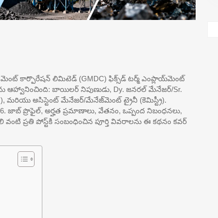
ట్ కార్పొరేషన్ లిమిటెడ్ (GMDC) ఫిక్స్‌డ్ టర్మ్ ఎంప్లాయ్‌మెంట్
లను ఆహ్వానించింది: బాయిలర్ నిపుణుడు, Dy. జనరల్ మేనేజర్/Sr.
, మరియు అసిస్టెంట్ మేనేజర్/మేనేజ్‌మెంట్ ట్రైనీ (కెమిస్ట్రీ).
026. జాబ్ ప్రొఫైల్, అర్హత ప్రమాణాలు, వేతనం, ఒప్పంద నిబంధనలు,
వంటి ప్రతి పోస్ట్‌కి సంబంధించిన పూర్తి వివరాలను ఈ కథనం కవర్