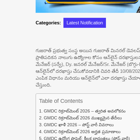
Categories:
Latest Notification
గుజరాత్ ప్రభుత్వ సంస్థ అయిన గుజరాత్ మినరల్ డెవలప్‌మెం
ప్రాతిపదికన నాలుగు ఉద్యోగాల కోసం ఆన్‌లైన్ దరఖాస్తు
మేనేజర్ (సర్వే), Dy. జనరల్ మేనేజర్/Sr. మేనేజర్ (బొగ్గు-I)
ఆన్‌లైన్‌లో దరఖాస్తు చేసుకోవడానికి చివరి తేదీ 10/08/2
ఎంపిక విధానం మరియు ఆన్‌లైన్‌లో ఎలా దరఖాస్తు చేయాలి 
చేస్తుంది.
Table of Contents
GMDC రిక్రూట్‌మెంట్ 2026 – త్వరిత అవలోకనం
GMDC రిక్రూట్‌మెంట్ 2026 ముఖ్యమైన తేదీలు
GMDC ఖాళీ 2026 – పోస్ట్ వారీ వివరాలు
GMDC రిక్రూట్‌మెంట్ 2026 అర్హత ప్రమాణాలు
GMDC ఉద్యోగ ప్రొఫైల్: కీలక బాధ్యతలు (పోస్ట్ వారీ)