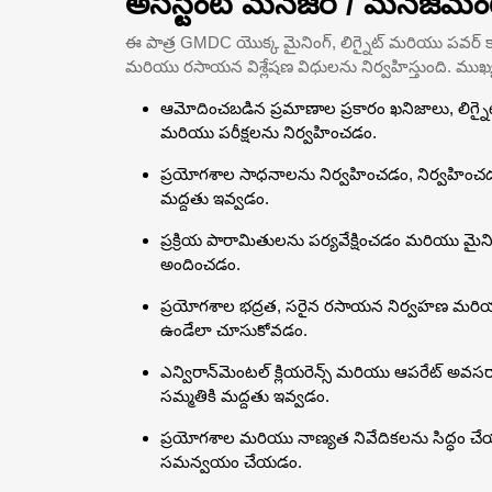
అసిస్టెంట్ మేనేజర్ / మేనేజ్‌మెంట్
ఈ పాత్ర GMDC యొక్క మైనింగ్, లిగ్నైట్ మరియు పవర్
మరియు రసాయన విశ్లేషణ విధులను నిర్వహిస్తుంది. ముఖ
ఆమోదించబడిన ప్రమాణాల ప్రకారం ఖనిజాలు, లిగ్నైట్
మరియు పరీక్షలను నిర్వహించడం.
ప్రయోగశాల సాధనాలను నిర్వహించడం, నిర్వహిం
మద్దతు ఇవ్వడం.
ప్రక్రియ పారామితులను పర్యవేక్షించడం మరియు మైని
అందించడం.
ప్రయోగశాల భద్రత, సరైన రసాయన నిర్వహణ మరియ
ఉండేలా చూసుకోవడం.
ఎన్విరాన్‌మెంటల్ క్లియరెన్స్ మరియు ఆపరేట్ అవస
సమ్మతికి మద్దతు ఇవ్వడం.
ప్రయోగశాల మరియు నాణ్యత నివేదికలను సిద్ధం చేయడ
సమన్వయం చేయడం.