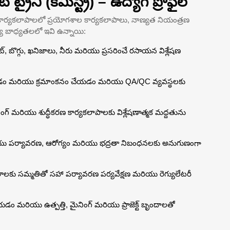
 ట్రైనీ (కెమిస్ట్రీ) – ఉద్యోగ ప్రొఫైల్
 కార్యకలాపాలలో ప్రయోగశాల కార్యకలాపాలు, నాణ్యత నియంత్రణ
్య బాధ్యతలలో ఇవి ఉన్నాయి:
, బొగ్గు, ఖనిజాలు, నీరు మరియు ప్రసరించే రసాయన విశ్లేషణ
చడం మరియు క్రమాంకనం చేయడం మరియు QA/QC వ్యవస్థలకు
ంగ్ మరియు శుద్ధీకరణ కార్యకలాపాలకు విశ్లేషణాత్మక మద్దతును
ు పర్యావరణ, ఆరోగ్యం మరియు భద్రతా నిబంధనలకు అనుగుణంగా
రాలకు సమ్మతితో సహా పర్యావరణ పర్యవేక్షణ మరియు రెగ్యులేటరీ
ం మరియు ఉత్పత్తి, మైనింగ్ మరియు ప్రాజెక్ట్ బృందాలతో