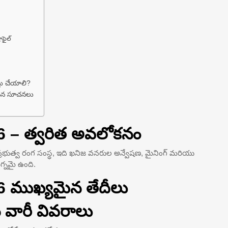
రొఫైల్
్తు చేయాలి?
యమైన సూచనలు
26 – త్వరిత అవలోకనం
 ప్రభుత్వ రంగ సంస్థ, ఇది ఖనిజ వనరుల అన్వేషణ, మైనింగ్ మరియు
మగ్నమై ఉంది.
26 ముఖ్యమైన తేదీలు
 వారీ వివరాలు