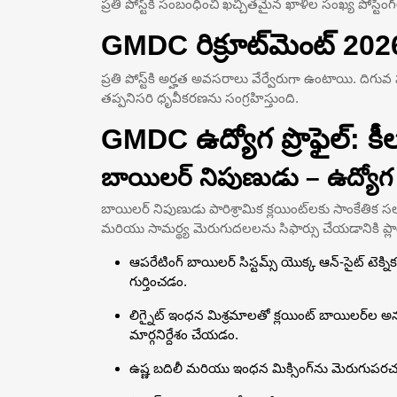
ప్రతి పోస్ట్‌కి సంబంధించి ఖచ్చితమైన ఖాళీల సంఖ్య పోస్టిం
GMDC రిక్రూట్‌మెంట్ 202
ప్రతి పోస్ట్‌కి అర్హత అవసరాలు వేర్వేరుగా ఉంటాయి. దిగ
తప్పనిసరి ధృవీకరణను సంగ్రహిస్తుంది.
GMDC ఉద్యోగ ప్రొఫైల్: కీల
బాయిలర్ నిపుణుడు – ఉద్యోగ ప్
బాయిలర్ నిపుణుడు పారిశ్రామిక క్లయింట్‌లకు సాంకేతిక
మరియు సామర్థ్య మెరుగుదలలను సిఫార్సు చేయడానికి ప్లాం
ఆపరేటింగ్ బాయిలర్ సిస్టమ్స్ యొక్క ఆన్-సైట్ టె
గుర్తించడం.
లిగ్నైట్ ఇంధన మిశ్రమాలతో క్లయింట్ బాయిలర్‌
మార్గనిర్దేశం చేయడం.
ఉష్ణ బదిలీ మరియు ఇంధన మిక్సింగ్‌ను మెరుగుపరచడ