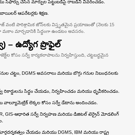
ిఫార్సు చేసిన మార్పుల పెట్టుబడిపై రాబడిని వివరించడం.
బాయిలర్ ఆపరేటర్లకు శిక్షణ.
 వంటి పారిశ్రామిక జోన్‌లకు విస్తృతమైన ప్రయాణంతో (నెలకు 15
దా మకాం మార్చడానికి సిద్ధంగా ఉండటం అవసరం.
 – ఉద్యోగ ప్రొఫైల్
ెక్ట్‌ల కోసం సర్వే కార్యకలాపాలను నిర్వహిస్తుంది, చట్టబద్ధమైన
:
యు గనుల చట్టం, DGMS అవసరాలు మరియు బొగ్గు గనుల నిబంధనలకు
్వే రికార్డులను సిద్ధం చేయడం, నిర్వహించడం మరియు ధృవీకరించడం.
వాల్యూమెట్రిక్ లెక్కల కోసం సర్వే డేటాను అందించడం.
DAR, GIS-ఆధారిత సర్వే నిర్వహణ మరియు డిజిటల్ టెర్రైన్ మోడలింగ్
ం.
ర్గదర్శకత్వం చేయడం మరియు DGMS, IBM మరియు రాష్ట్ర