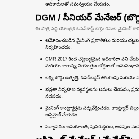
అధికారులతో సమన్వయం చేయడం.
DGM / సీనియర్ మేనేజర్ (బొగ్గు-
ఈ పాత్ర పెద్ద యాంత్రిక ఓపెన్‌కాస్ట్ బొగ్గు గనుల మైనింగ
ఆమోదించబడిన మైనింగ్ ప్రణాళికలు మరియు చట్టబద్
నిర్వహించడం.
CMR 2017 కింద చట్టబద్ధమైన అధికారిగా పని చేయడం
మరియు కాలుష్య నియంత్రణ బోర్డులతో అనుసంధా
లక్ష్య బొగ్గు ఉత్పత్తి, ఓవర్‌బర్డెన్ తొలగింపు మరి
భద్రతా నిర్వహణ వ్యవస్థలను అమలు చేయడం, ప్
నడపడం.
మైనింగ్ కాంట్రాక్టర్లను పర్యవేక్షించడం, కాంట్రాక
ఆప్టిమైజ్ చేయడం.
పర్యావరణ అనుకూలత, పునరుద్ధరణ, అడవుల పెంపకం 