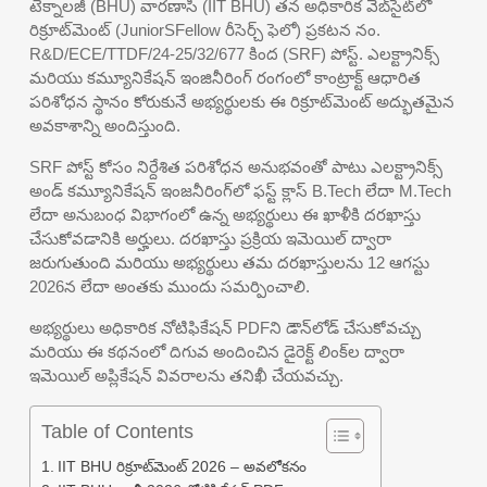
టెక్నాలజీ (BHU) వారణాసి (IIT BHU) తన అధికారిక వెబ్‌సైట్‌లో
రిక్రూట్‌మెంట్ (JuniorSFellow రీసెర్చ్ ఫెలో) ప్రకటన నం.
R&D/ECE/TTDF/24-25/32/677 కింద (SRF) పోస్ట్. ఎలక్ట్రానిక్స్
మరియు కమ్యూనికేషన్ ఇంజినీరింగ్ రంగంలో కాంట్రాక్ట్ ఆధారిత
పరిశోధన స్థానం కోరుకునే అభ్యర్థులకు ఈ రిక్రూట్‌మెంట్ అద్భుతమైన
అవకాశాన్ని అందిస్తుంది.
SRF పోస్ట్ కోసం నిర్దేశిత పరిశోధన అనుభవంతో పాటు ఎలక్ట్రానిక్స్
అండ్ కమ్యూనికేషన్ ఇంజనీరింగ్‌లో ఫస్ట్ క్లాస్ B.Tech లేదా M.Tech
లేదా అనుబంధ విభాగంలో ఉన్న అభ్యర్థులు ఈ ఖాళీకి దరఖాస్తు
చేసుకోవడానికి అర్హులు. దరఖాస్తు ప్రక్రియ ఇమెయిల్ ద్వారా
జరుగుతుంది మరియు అభ్యర్థులు తమ దరఖాస్తులను 12 ఆగస్టు
2026న లేదా అంతకు ముందు సమర్పించాలి.
అభ్యర్థులు అధికారిక నోటిఫికేషన్ PDFని డౌన్‌లోడ్ చేసుకోవచ్చు
మరియు ఈ కథనంలో దిగువ అందించిన డైరెక్ట్ లింక్‌ల ద్వారా
ఇమెయిల్ అప్లికేషన్ వివరాలను తనిఖీ చేయవచ్చు.
Table of Contents
IIT BHU రిక్రూట్‌మెంట్ 2026 – అవలోకనం