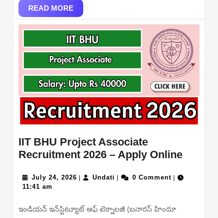
READ
READ MORE
MORE
IIT BHU Project Associate
IIT
Recruitment 2026 – Apply Online
BHU
July
Undati
Project
July 24, 2026
Undati
0 Comment
|
|
|
24,
11:41 am
Associ
2026
Recrui
ఇండియన్ ఇన్‌స్టిట్యూట్ ఆఫ్ టెక్నాలజీ (బనారస్ హిందూ
2026