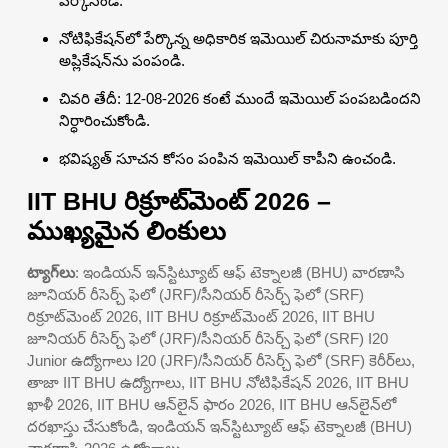
పేర్కొనండి.
నోటిఫికేషన్‌లో పేర్కొన్న అధికారిక ఇమెయిల్ చిరునామాకు పూర్తి
అప్లికేషన్‌ను పంపండి.
చివరి తేదీ: 12-08-2026 కంటే ముందే ఇమెయిల్ పంపబడిందని
నిర్ధారించుకోండి.
భవిష్యత్ సూచన కోసం పంపిన ఇమెయిల్ కాపీని ఉంచండి.
IIT BHU రిక్రూట్‌మెంట్ 2026 –
ముఖ్యమైన లింకులు
ట్యాగ్‌లు
: ఇండియన్ ఇన్‌స్టిట్యూట్ ఆఫ్ టెక్నాలజీ (BHU) వారణాసి
జూనియర్ రీసెర్చ్ ఫెలో (JRF)/సీనియర్ రీసెర్చ్ ఫెలో (SRF)
రిక్రూట్‌మెంట్ 2026, IIT BHU రిక్రూట్‌మెంట్ 2026, IIT BHU
జూనియర్ రీసెర్చ్ ఫెలో (JRF)/సీనియర్ రీసెర్చ్ ఫెలో (SRF) I20
Junior ఉద్యోగాలు I20 (JRF)/సీనియర్ రీసెర్చ్ ఫెలో (SRF) కెరీర్‌లు,
తాజా IIT BHU ఉద్యోగాలు, IIT BHU నోటిఫికేషన్ 2026, IIT BHU
ఖాళీ 2026, IIT BHU ఆన్‌లైన్ ఫారం 2026, IIT BHU ఆన్‌లైన్‌లో
దరఖాస్తు చేసుకోండి, ఇండియన్ ఇన్‌స్టిట్యూట్ ఆఫ్ టెక్నాలజీ (BHU)