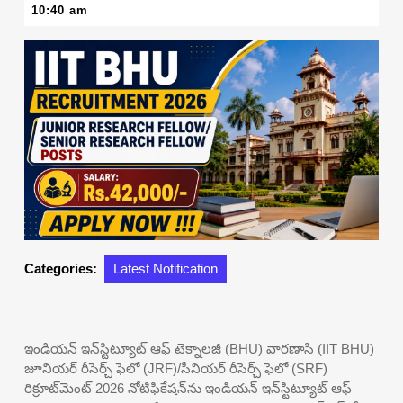
25,
10:40 am
2026
Categories:
Latest Notification
ఇండియన్ ఇన్‌స్టిట్యూట్ ఆఫ్ టెక్నాలజీ (BHU) వారణాసి (IIT BHU)
జూనియర్ రీసెర్చ్ ఫెలో (JRF)/సీనియర్ రీసెర్చ్ ఫెలో (SRF)
రిక్రూట్‌మెంట్ 2026 నోటిఫికేషన్‌ను ఇండియన్ ఇన్‌స్టిట్యూట్ ఆఫ్