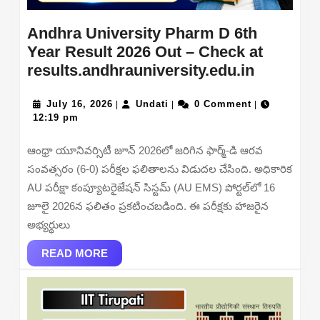
Andhra University Pharm D 6th
Year Result 2026 Out – Check at
Andhra
results.andhrauniversity.edu.in
Universi
July
Undati
Pharm
July 16, 2026
Undati
0 Comment
|
|
|
16,
12:19 pm
D
2026
6th
ఆంధ్రా యూనివర్సిటీ జూన్ 2026లో జరిగిన ఫార్మ్-డి ఆరవ
Year
సంవత్సరం (6-0) పరీక్షల ఫలితాలను విడుదల చేసింది. అధికారిక
Result
AU పరీక్షా కంప్యూటరైజేషన్ సిస్టమ్ (AU EMS) పోర్టల్‌లో 16
2026
జూలై 2026న ఫలితం ప్రకటించబడింది. ఈ పరీక్షకు హాజరైన
Out
అభ్యర్థులు
–
READ
Check
READ MORE
MORE
at
results.a