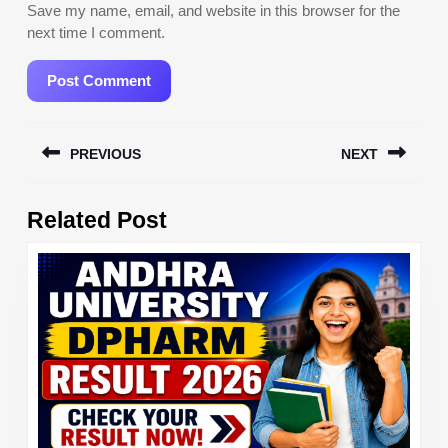
Save my name, email, and website in this browser for the
next time I comment.
Post
PREVIOUS
NEXT
navigation
Previous
Next
Related Post
post:
post: