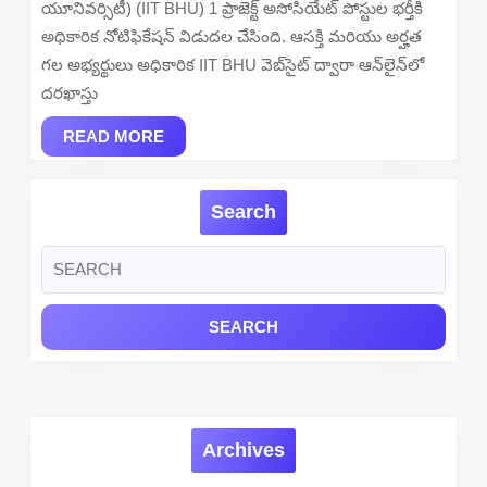
యూనివర్సిటీ) (IIT BHU) 1 ప్రాజెక్ట్ అసోసియేట్ పోస్టుల భర్తీకి
–
అధికారిక నోటిఫికేషన్ విడుదల చేసింది. ఆసక్తి మరియు అర్హత
Apply
గల అభ్యర్థులు అధికారిక IIT BHU వెబ్‌సైట్ ద్వారా ఆన్‌లైన్‌లో
Online
దరఖాస్తు
READ
READ MORE
MORE
Search
Search
for:
Archives