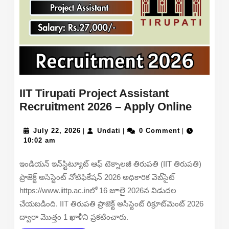
IIT Tirupati Project Assistant
IIT
Recruitment 2026 – Apply Online
Tirupat
July
Undati
Project
July 22, 2026
Undati
0 Comment
|
|
|
22,
10:02 am
Assist
2026
Recrui
ఇండియన్ ఇన్‌స్టిట్యూట్ ఆఫ్ టెక్నాలజీ తిరుపతి (IIT తిరుపతి)
2026
ప్రాజెక్ట్ అసిస్టెంట్ నోటిఫికేషన్ 2026 అధికారిక వెబ్‌సైట్
–
https://www.iittp.ac.inలో 16 జూలై 2026న విడుదల
Apply
చేయబడింది. IIT తిరుపతి ప్రాజెక్ట్ అసిస్టెంట్ రిక్రూట్‌మెంట్ 2026
Online
ద్వారా మొత్తం 1 ఖాళీని ప్రకటించారు.