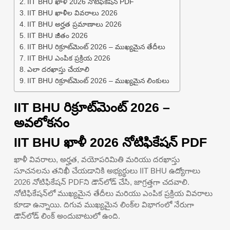
IIT BHU ఖాళీ 2026 నోటిఫికేషన్ PDF
IIT BHU ఖాళీల వివరాలు 2026
IIT BHU అర్హత ప్రమాణాలు 2026
IIT BHU జీతం 2026
IIT BHU రిక్రూట్‌మెంట్ 2026 – ముఖ్యమైన తేదీలు
IIT BHU ఎంపిక ప్రక్రియ 2026
ఎలా దరఖాస్తు చేయాలి
IIT BHU రిక్రూట్‌మెంట్ 2026 – ముఖ్యమైన లింకులు
IIT BHU రిక్రూట్‌మెంట్ 2026 –
అవలోకనం
IIT BHU ఖాళీ 2026 నోటిఫికేషన్ PDF
ఖాళీ వివరాలు, అర్హత, వయోపరిమితి మరియు దరఖాస్తు
సూచనలను తనిఖీ చేయడానికి అభ్యర్థులు IIT BHU ఉద్యోగాలు
2026 నోటిఫికేషన్ PDFని డౌన్‌లోడ్ చేసి, జాగ్రత్తగా చదవాలి.
నోటిఫికేషన్‌లో ముఖ్యమైన తేదీలు మరియు ఎంపిక ప్రక్రియ వివరాలు
కూడా ఉన్నాయి. దిగువ ముఖ్యమైన లింక్‌ల విభాగంలో నేరుగా
డౌన్‌లోడ్ లింక్ అందుబాటులో ఉంది.