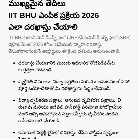
ముఖ్యమైన తేదీలు
IIT BHU ఎంపిక ప్రక్రియ 2026
ఎలా దరఖాస్తు చేయాలి
IIT BHU జూనియర్ రీసెర్చ్ ఫెలో (JRF)/సీనియర్ రీసెర్చ్ ఫెలో (SRF)
రిక్రూట్‌మెంట్ 2026 కోసం ఇమెయిల్ ద్వారా దరఖాస్తు
చేసుకోవాలనుకునే అభ్యర్థులు ఈ క్రింది దశలను అనుసరించాలి.
దరఖాస్తు చేయడానికి ముందు అధికారిక నోటిఫికేషన్‌ను
జాగ్రత్తగా చదవండి.
వ్యక్తిగత వివరాలు, విద్యా అర్హతలు మరియు అనుభవంతో సహా
పూర్తి బయో-డేటాతో మీ దరఖాస్తును సిద్ధం చేయండి.
విద్యా ధృవీకరణ పత్రాలు, అనుభవ ధృవీకరణ పత్రాలు, ID
రుజువు మరియు ఇటీవలి పాస్‌పోర్ట్-పరిమాణ ఫోటోగ్రాఫ్‌లు
వంటి అన్ని అవసరమైన పత్రాల స్వీయ-ధృవీకరించబడిన
కాపీలను జత చేయండి.
ఇమెయిల్ సబ్జెక్ట్ లైన్‌లో దరఖాస్తు చేసిన పోస్ట్‌ను స్పష్టంగా