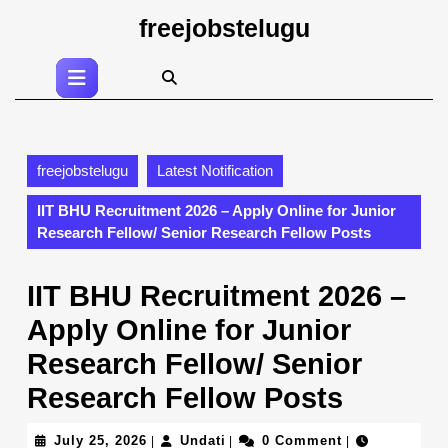
Skip
freejobstelugu
to
content
Open
Skip
Button
to
content
freejobstelugu
Latest Notification
IIT BHU Recruitment 2026 – Apply Online for Junior
Research Fellow/ Senior Research Fellow Posts
IIT BHU Recruitment 2026 –
Apply Online for Junior
Research Fellow/ Senior
Research Fellow Posts
July
Undati
July 25, 2026
Undati
0 Comment
|
|
|