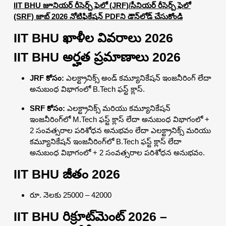
IIT BHU జూనియర్ రీసెర్చ్ ఫెలో (JRF)/సీనియర్ రీసెర్చ్ ఫెలో
(SRF) జాబ్ 2026 నోటిఫికేషన్ PDFని డౌన్‌లోడ్ చేసుకోండి
IIT BHU ఖాళీల వివరాలు 2026
IIT BHU అర్హత ప్రమాణాలు 2026
JRF కోసం:
ఎలక్ట్రానిక్స్ అండ్ కమ్యూనికేషన్ ఇంజనీరింగ్ లేదా
అనుబంధ విభాగంలో B.Tech ఫస్ట్ క్లాస్.
SRF కోసం:
ఎలక్ట్రానిక్స్ మరియు కమ్యూనికేషన్
ఇంజనీరింగ్‌లో M.Tech ఫస్ట్ క్లాస్ లేదా అనుబంధ విభాగంలో +
2 సంవత్సరాల పరిశోధన అనుభవం లేదా ఎలక్ట్రానిక్స్ మరియు
కమ్యూనికేషన్ ఇంజనీరింగ్‌లో B.Tech ఫస్ట్ క్లాస్ లేదా
అనుబంధ విభాగంలో + 2 సంవత్సరాల పరిశోధన అనుభవం.
IIT BHU జీతం 2026
రూ. నెలకు 25000 – 42000
IIT BHU రిక్రూట్‌మెంట్ 2026 –