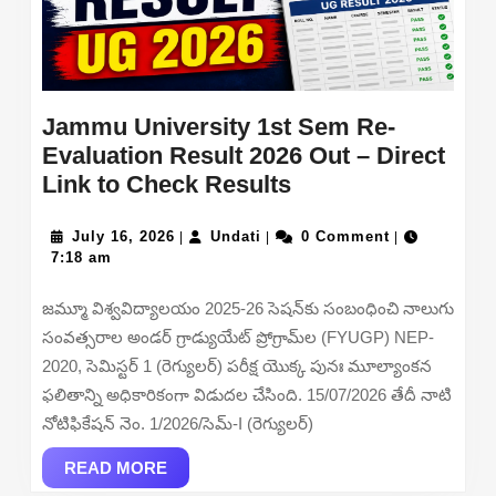
Jammu University 1st Sem Re-
Evaluation Result 2026 Out – Direct
Jammu
Link to Check Results
University
July
Undati
1st
July 16, 2026
Undati
0 Comment
|
|
|
16,
7:18 am
Sem
2026
Re-
జమ్మూ విశ్వవిద్యాలయం 2025-26 సెషన్‌కు సంబంధించి నాలుగు
Evaluation
సంవత్సరాల అండర్ గ్రాడ్యుయేట్ ప్రోగ్రామ్‌ల (FYUGP) NEP-
Result
2020, సెమిస్టర్ 1 (రెగ్యులర్) పరీక్ష యొక్క పునః మూల్యాంకన
2026
ఫలితాన్ని అధికారికంగా విడుదల చేసింది. 15/07/2026 తేదీ నాటి
Out
నోటిఫికేషన్ నెం. 1/2026/సెమ్-I (రెగ్యులర్)
–
READ
Direct
READ MORE
MORE