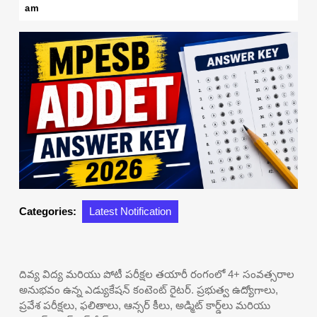
14,
am
2026
Categories:
Latest Notification
దివ్య విద్య మరియు పోటీ పరీక్షల తయారీ రంగంలో 4+ సంవత్సరాల
అనుభవం ఉన్న ఎడ్యుకేషన్ కంటెంట్ రైటర్. ప్రభుత్వ ఉద్యోగాలు,
ప్రవేశ పరీక్షలు, ఫలితాలు, ఆన్సర్ కీలు, అడ్మిట్ కార్డ్‌లు మరియు