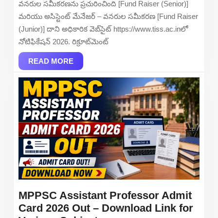
వనరుల సమీకరణను ప్రచురించింది [Fund Raiser (Senior)]
for
మరియు అసిస్టెంట్ మేనేజర్ – వనరుల సమీకరణ [Fund Raiser
Manager
(Junior)] దాని అధికారిక వెబ్‌సైట్ https://www.tiss.ac.inలో
and
నోటిఫికేషన్ 2026. రిక్రూట్‌మెంట్
Assistant
READ
Manager
READ MORE
MORE
Posts
MPPSC Assistant Professor Admit
Card 2026 Out – Download Link for