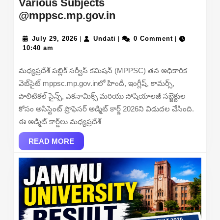
Various Subjects
MPPSC
@mppsc.mp.gov.in
Assistant
July
Professor
Undati
July 29, 2026
Undati
0 Comment
|
|
|
29,
10:40 am
Admit
2026
Card
మధ్యప్రదేశ్ పబ్లిక్ సర్వీస్ కమిషన్ (MPPSC) తన అధికారిక
2026
వెబ్‌సైట్ mppsc.mp.gov.inలో హిందీ, ఇంగ్లీష్, కామర్స్,
Out
పొలిటికల్ సైన్స్, ఎకనామిక్స్ మరియు సోషియాలజీ సబ్జెక్టుల
–
కోసం అసిస్టెంట్ ప్రొఫెసర్ అడ్మిట్ కార్డ్ 2026ని విడుదల చేసింది.
Download
ఈ అడ్మిట్ కార్డ్‌లు మధ్యప్రదేశ్
Link
READ
for
READ MORE
MORE
Various
Subjects
@mppsc.mp.gov.in