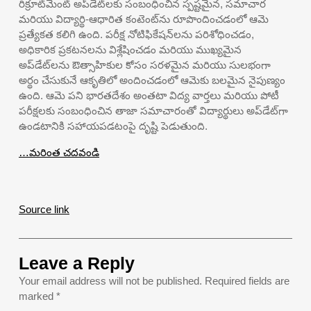
రిక్రూట్‌మెంట్ అప్‌డేట్‌లకు సంబంధించిన స్పష్టమైన, సమాచార
మరియు విద్యార్థి-ఆధారిత కంటెంట్‌ను రూపొందించడంలో ఆమె
ప్రత్యేకత కలిగి ఉంది. పరీక్ష నోటిఫికేషన్‌లను పరిశోధించడం,
అధికారిక ప్రకటనలను విశ్లేషించడం మరియు ముఖ్యమైన
అప్‌డేట్‌లను ఔత్సాహికుల కోసం సరళమైన మరియు సులభంగా
అర్థం చేసుకునే ఆకృతిలో అందించడంలో ఆమెకు బలమైన నైపుణ్యం
ఉంది. ఆమె పని భారతదేశం అంతటా విద్య వార్తలు మరియు పోటీ
పరీక్షలకు సంబంధించిన తాజా సమాచారంతో విద్యార్థులు అప్‌డేట్‌గా
ఉండటానికి సహాయపడటంపై దృష్టి పెడుతుంది.
…మరింత చదవండి
Source link
Leave a Reply
Your email address will not be published.
Required fields are
marked
*