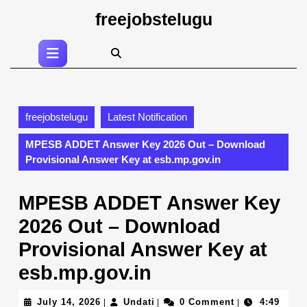
Skip
freejobstelugu
to
content
Open
Skip
Button
to
content
freejobstelugu
Latest Notification
MPESB ADDET Answer Key 2026 Out – Download
Provisional Answer Key at esb.mp.gov.in
MPESB ADDET Answer Key
2026 Out – Download
Provisional Answer Key at
esb.mp.gov.in
July
Undati
July 14, 2026
Undati
0 Comment
4:49
|
|
|