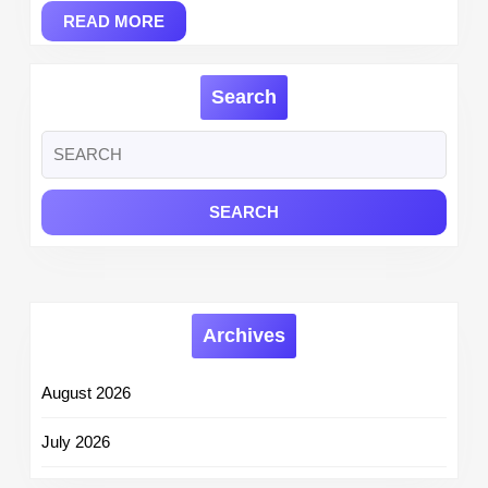
Provisional
READ
READ MORE
MORE
Answer
Key
Search
PDF
Search
for:
Archives
August 2026
July 2026