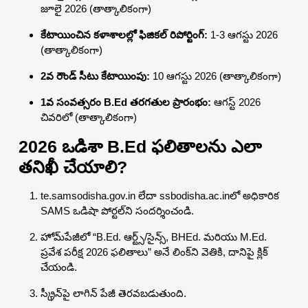
జూలై 2026 (తాత్కాలికంగా)
కేటాయించిన కళాశాలల్లో ఫిజికల్ రిపోర్టింగ్:
1-3 ఆగస్టు 2026
(తాత్కాలికంగా)
2వ రౌండ్ సీటు కేటాయింపు:
10 ఆగస్టు 2026 (తాత్కాలికంగా)
1వ సంవత్సరం B.Ed తరగతుల ప్రారంభం:
ఆగస్ట్ 2026
చివరిలో (తాత్కాలికంగా)
2026 ఒడిశా B.Ed ఫలితాలను ఎలా
తనిఖీ చేయాలి?
te.samsodisha.gov.in లేదా ssbodisha.ac.inలో అధికారిక
SAMS ఒడిషా పోర్టల్‌ని సందర్శించండి.
హోమ్‌పేజీలో “B.Ed. ఆర్ట్స్/సైన్స్, BHEd. మరియు M.Ed.
ప్రవేశ పరీక్ష 2026 ఫలితాలు” అనే లింక్‌ని వెతికి, దానిపై క్లిక్
చేయండి.
స్క్రీన్‌పై లాగిన్ పేజీ తెరవబడుతుంది.