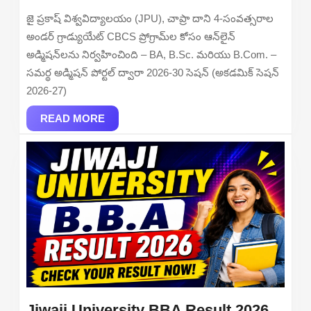
List
జై ప్రకాష్ విశ్వవిద్యాలయం (JPU), చాప్రా దాని 4-సంవత్సరాల
2026-
అండర్ గ్రాడ్యుయేట్ CBCS ప్రోగ్రామ్‌ల కోసం ఆన్‌లైన్
30
అడ్మిషన్‌లను నిర్వహించింది – BA, B.Sc. మరియు B.Com. –
Out
సమర్థ అడ్మిషన్ పోర్టల్ ద్వారా 2026-30 సెషన్ (అకడమిక్ సెషన్
–
2026-27)
Check
READ
BA,
READ MORE
MORE
BSc,
BCom
Online
Form,
Dates,
Fee
&
Merit
List
at
Jiwaji University BBA Result 2026