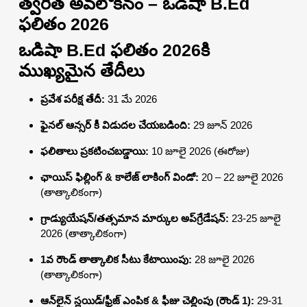
త్వరిత అవలోకనం – ఒడిషా B.Ed
ఫలితం 2026
ఒడిషా B.Ed ఫలితం 2026కి
ముఖ్యమైన తేదీలు
ప్రవేశ పరీక్ష తేదీ:
31 మే 2026
ఫైనల్ ఆన్సర్ కీ విడుదల చేయబడింది:
29 జూన్ 2026
ఫలితాలు ప్రకటించబడ్డాయి:
10 జూలై 2026 (ఈరోజు)
ఛాయిస్ ఫిల్లింగ్ & కాలేజ్ లాకింగ్ విండో:
20 – 22 జూలై 2026
(తాత్కాలికంగా)
గ్రాడ్యుయేషన్/తత్సమాన మార్కుల అప్‌గ్రేడేషన్:
23-25 ​​జూలై
2026 (తాత్కాలికంగా)
1వ రౌండ్ తాత్కాలిక సీటు కేటాయింపు:
28 జూలై 2026
(తాత్కాలికంగా)
ఆన్‌లైన్ స్లయిడ్/ఫ్రీజ్ ఎంపిక & ఫీజు చెల్లింపు (రౌండ్ 1):
29-31