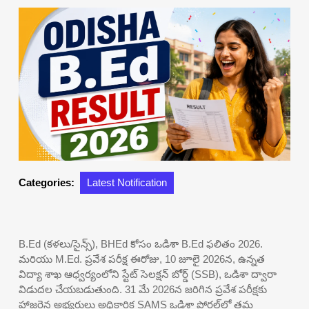
Categories:
Latest Notification
B.Ed (కళలు/సైన్స్), BHEd కోసం ఒడిశా B.Ed ఫలితం 2026.
మరియు M.Ed. ప్రవేశ పరీక్ష ఈరోజు, 10 జూలై 2026న, ఉన్నత
విద్యా శాఖ ఆధ్వర్యంలోని స్టేట్ సెలక్షన్ బోర్డ్ (SSB), ఒడిశా ద్వారా
విడుదల చేయబడుతుంది. 31 మే 2026న జరిగిన ప్రవేశ పరీక్షకు
హాజరైన అభ్యర్థులు అధికారిక SAMS ఒడిశా పోర్టల్‌లో తమ