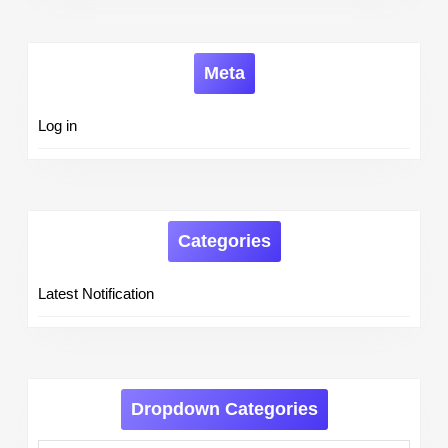
Meta
Log in
Categories
Latest Notification
Dropdown Categories