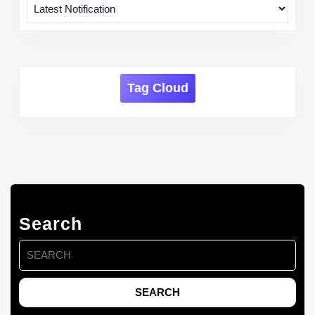
Tag Cloud
Search
Search
for: