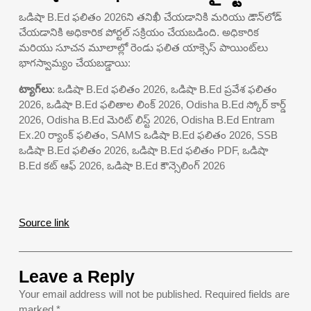
ఒడిషా B.Ed ఫలితం 2026ని తనిఖీ చేయడానికి మరియు డౌన్‌లోడ్
చేయడానికి అధికారిక పోర్టల్ సక్రియం చేయబడింది. అధికారిక
మరియు సూచన మూలాల్లో రెండు ఫలిత యాక్సెస్ పాయింట్‌లు
భాగస్వామ్యం చేయబడ్డాయి:
ట్యాగ్‌లు
: ఒడిషా B.Ed ఫలితం 2026, ఒడిషా B.Ed ప్రవేశ ఫలితం
2026, ఒడిషా B.Ed ఫలితాల లింక్ 2026, Odisha B.Ed స్కోర్ కార్డ్
2026, Odisha B.Ed మెరిట్ లిస్ట్ 2026, Odisha B.Ed Entram
Ex.20 ర్యాంక్ ఫలితం, SAMS ఒడిషా B.Ed ఫలితం 2026, SSB
ఒడిషా B.Ed ఫలితం 2026, ఒడిషా B.Ed ఫలితం PDF, ఒడిషా
B.Ed కట్ ఆఫ్ 2026, ఒడిషా B.Ed కౌన్సెలింగ్ 2026
Source link
Leave a Reply
Your email address will not be published.
Required fields are
marked
*