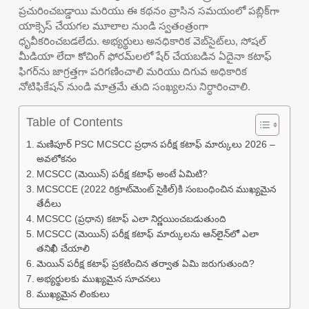
ప్రచురించబడ్డాయి మరియు ఈ కథనం వ్రాసిన సమయంలో పబ్లిక్‌గా
యాక్సెస్ చేయగల మూలాల నుండి స్వతంత్రంగా
ధృవీకరించబడలేదు. అభ్యర్థులు అనధికారిక వెబ్‌సైట్‌లు, సోషల్
మీడియా లేదా కోచింగ్ ఫోరమ్‌లలో షేర్ చేయబడిన ఏదైనా కటాఫ్
ఫిగర్‌ను జాగ్రత్తగా పరిగణించాలి మరియు దిగువ అధికారిక
నోటిఫికేషన్ నుండి మాత్రమే తుది సంఖ్యలను నిర్ధారించాలి.
Table of Contents
మణిపూర్ PSC MCSCC ప్రధాన పరీక్ష కటాఫ్ మార్కులు 2026 –
అవలోకనం
MCSCC (మెయిన్) పరీక్ష కటాఫ్ అంటే ఏమిటి?
MCSCCE (2022 రిక్రూట్‌మెంట్ సైకిల్)కి సంబంధించిన ముఖ్యమైన
తేదీలు
MCSCC (ప్రధాన) కటాఫ్ ఎలా నిర్ణయించబడుతుంది
MCSCC (మెయిన్) పరీక్ష కటాఫ్ మార్కులను ఆన్‌లైన్‌లో ఎలా
తనిఖీ చేయాలి
మెయిన్ పరీక్ష కటాఫ్ ప్రకటించిన తర్వాత ఏమి జరుగుతుంది?
అభ్యర్థులకు ముఖ్యమైన సూచనలు
ముఖ్యమైన లింకులు