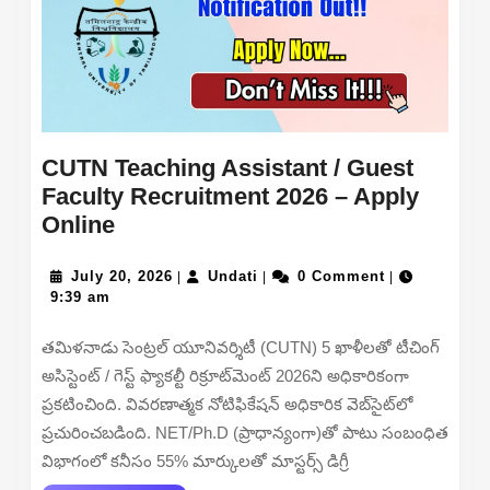
CUTN Teaching Assistant / Guest
Faculty Recruitment 2026 – Apply
CUTN
Online
Teaching
Assistant
July
Undati
July 20, 2026
Undati
0 Comment
|
|
|
20,
9:39 am
/
2026
Guest
తమిళనాడు సెంట్రల్ యూనివర్శిటీ (CUTN) 5 ఖాళీలతో టీచింగ్
Faculty
అసిస్టెంట్ / గెస్ట్ ఫ్యాకల్టీ రిక్రూట్‌మెంట్ 2026ని అధికారికంగా
Recruitment
ప్రకటించింది. వివరణాత్మక నోటిఫికేషన్ అధికారిక వెబ్‌సైట్‌లో
2026
ప్రచురించబడింది. NET/Ph.D (ప్రాధాన్యంగా)తో పాటు సంబంధిత
–
విభాగంలో కనీసం 55% మార్కులతో మాస్టర్స్ డిగ్రీ
Apply