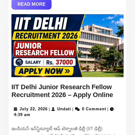
Online
READ
READ MORE
MORE
IIT Delhi Junior Research Fellow
IIT
Recruitment 2026 – Apply Online
Delhi
July
Undati
Junior
July 22, 2026
Undati
0 Comment
|
|
|
22,
4:39 am
Resear
2026
Fellow
ఇండియన్ ఇన్‌స్టిట్యూట్ ఆఫ్ టెక్నాలజీ ఢిల్లీ (IIT ఢిల్లీ)
Recrui