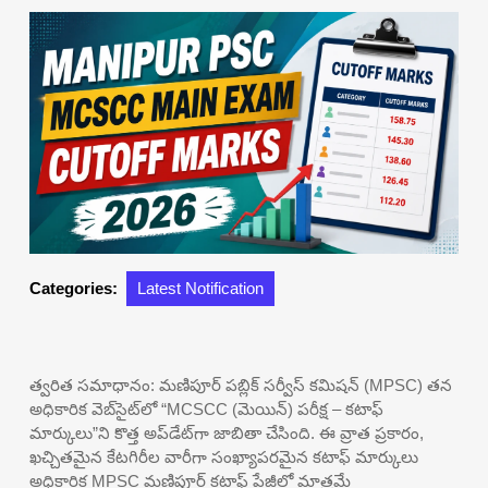
Categories:
Latest Notification
త్వరిత సమాధానం: మణిపూర్ పబ్లిక్ సర్వీస్ కమిషన్ (MPSC) తన
అధికారిక వెబ్‌సైట్‌లో “MCSCC (మెయిన్) పరీక్ష – కటాఫ్
మార్కులు”ని కొత్త అప్‌డేట్‌గా జాబితా చేసింది. ఈ వ్రాత ప్రకారం,
ఖచ్చితమైన కేటగిరీల వారీగా సంఖ్యాపరమైన కటాఫ్ మార్కులు
అధికారిక MPSC మణిపూర్ కటాఫ్ పేజీలో మాత్రమే