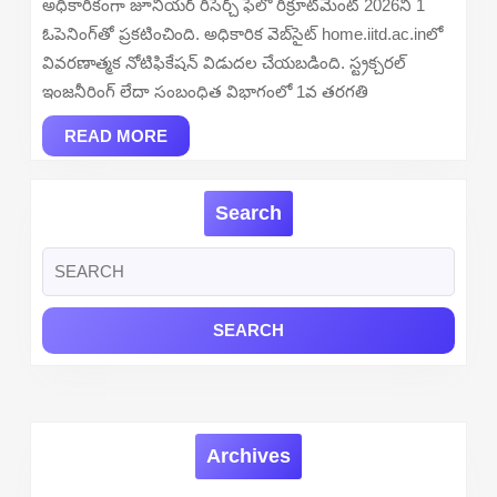
అధికారికంగా జూనియర్ రీసెర్చ్ ఫెలో రిక్రూట్‌మెంట్ 2026ని 1
2026
ఓపెనింగ్‌తో ప్రకటించింది. అధికారిక వెబ్‌సైట్ home.iitd.ac.inలో
–
వివరణాత్మక నోటిఫికేషన్ విడుదల చేయబడింది. స్ట్రక్చరల్
Apply
ఇంజనీరింగ్ లేదా సంబంధిత విభాగంలో 1వ తరగతి
Online
READ
READ MORE
MORE
Search
Search
for:
Archives