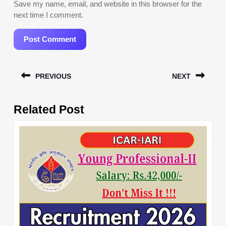
Save my name, email, and website in this browser for the
next time I comment.
Post
PREVIOUS
NEXT
navigation
Previous
Next
Related Post
post:
post: