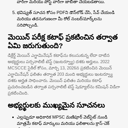
వారీగా మరియు పోస్ట్ వారీగా జాబితా చేయబడతాయి.
భవిష్యత్ సూచన కోసం PDFని డౌన్‌లోడ్ చేసి, సేవ్ చేయండి
మరియు తదనుగుణంగా మీ రోల్ నంబర్/మార్క్‌లను
సరిపోల్చండి.
మెయిన్ పరీక్ష కటాఫ్ ప్రకటించిన తర్వాత
ఏమి జరుగుతుంది?
డిక్లేర్డ్ మెయిన్ ఎగ్జామినేషన్ కటాఫ్‌ను కలుసుకున్న లేదా దాటిన
అభ్యర్థులు పర్సనాలిటీ టెస్ట్ (ఇంటర్వ్యూ) దశకు అర్హులు. 2022
MCSCCE సైకిల్ కోసం, మార్చి 13, 2026న ప్రకటించిన మెయిన్
ఎగ్జామినేషన్ ఫలితం తర్వాత 203 మంది అభ్యర్థులు ఇంటర్వ్యూ
దశకు అర్హత సాధించారు. మెయిన్ ఫలితం మరియు కటాఫ్
ప్రచురించబడిన తర్వాత పర్సనాలిటీ టెస్ట్ షెడ్యూల్‌ను కమిషన్ విడిగా
ప్రకటించింది.
అభ్యర్థులకు ముఖ్యమైన సూచనలు
ఎల్లప్పుడూ అధికారిక MPSC మణిపూర్ వెబ్‌సైట్ నుండి
మాత్రమే కటాఫ్ మార్కులు మరియు ఫలితాలను క్రాస్-చెక్