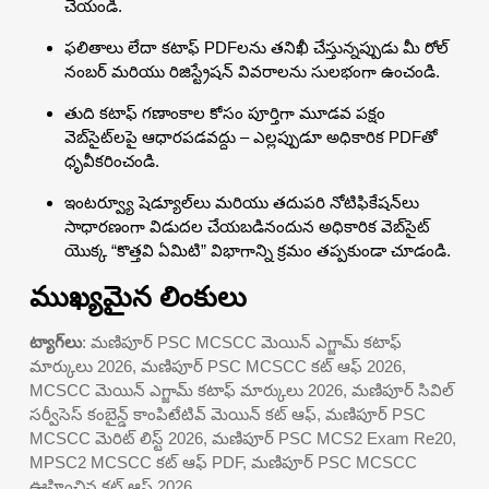
చేయండి.
ఫలితాలు లేదా కటాఫ్ PDFలను తనిఖీ చేస్తున్నప్పుడు మీ రోల్
నంబర్ మరియు రిజిస్ట్రేషన్ వివరాలను సులభంగా ఉంచండి.
తుది కటాఫ్ గణాంకాల కోసం పూర్తిగా మూడవ పక్షం
వెబ్‌సైట్‌లపై ఆధారపడవద్దు – ఎల్లప్పుడూ అధికారిక PDFతో
ధృవీకరించండి.
ఇంటర్వ్యూ షెడ్యూల్‌లు మరియు తదుపరి నోటిఫికేషన్‌లు
సాధారణంగా విడుదల చేయబడినందున అధికారిక వెబ్‌సైట్
యొక్క “కొత్తవి ఏమిటి” విభాగాన్ని క్రమం తప్పకుండా చూడండి.
ముఖ్యమైన లింకులు
ట్యాగ్‌లు
: మణిపూర్ PSC MCSCC మెయిన్ ఎగ్జామ్ కటాఫ్
మార్కులు 2026, మణిపూర్ PSC MCSCC కట్ ఆఫ్ 2026,
MCSCC మెయిన్ ఎగ్జామ్ కటాఫ్ మార్కులు 2026, మణిపూర్ సివిల్
సర్వీసెస్ కంబైన్డ్ కాంపిటేటివ్ మెయిన్ కట్ ఆఫ్, మణిపూర్ PSC
MCSCC మెరిట్ లిస్ట్ 2026, మణిపూర్ PSC MCS2 Exam Re20,
MPSC2 MCSCC కట్ ఆఫ్ PDF, మణిపూర్ PSC MCSCC
ఊహించిన కట్ ఆఫ్ 2026