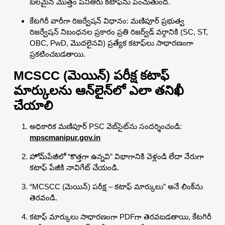
బలమైన మొత్తం పనితీరు కటాఫ్‌ను పెంచుతుంది.
కేటగిరీ వారీగా రిజర్వేషన్ విధానం: మణిపూర్ ప్రభుత్వ
రిజర్వేషన్ నిబంధనల ప్రకారం ప్రతి రిజర్వ్‌డ్ వర్గానికి (SC, ST,
OBC, PwD, మొదలైనవి) ప్రత్యేక కటాఫ్‌లు సాధారణంగా
ప్రకటించబడతాయి.
MCSCC (మెయిన్) పరీక్ష కటాఫ్
మార్కులను ఆన్‌లైన్‌లో ఎలా తనిఖీ
చేయాలి
అధికారిక మణిపూర్ PSC వెబ్‌సైట్‌ను సందర్శించండి:
mpscmanipur.gov.in
హోమ్‌పేజీలో “కొత్తగా ఉన్నవి” విభాగానికి వెళ్లండి లేదా నేరుగా
కటాఫ్ పేజీకి నావిగేట్ చేయండి.
“MCSCC (మెయిన్) పరీక్ష – కటాఫ్ మార్కులు” అనే లింక్‌ను
తెరవండి.
కటాఫ్ మార్కులు సాధారణంగా PDFగా తెరవబడతాయి, కేటగిరీ