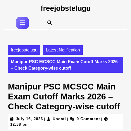
Skip
freejobstelugu
to
content
Open
Skip
Button
to
content
freejobstelugu
Latest Notification
Manipur PSC MCSCC Main Exam Cutoff Marks 2026
– Check Category-wise cutoff
Manipur PSC MCSCC Main
Exam Cutoff Marks 2026 –
Check Category-wise cutoff
July
Undati
July 15, 2026
Undati
0 Comment
|
|
|
15,
12:38 pm
2026