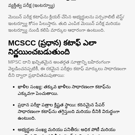
వ్యక్తిత్వ పరీక్ష (ఇంటర్వ్యూ)
మెయిన్ పరీక్ష కటాఫ్‌ను క్లియర్ చేసిన అభ్యర్థులను పర్సనాలిటీ టెస్ట్/
ఇంటర్వ్యూ కోసం పిలుస్తారు. తుది ఎంపిక మెయిన్ పరీక్ష మరియు
ఇంటర్వ్యూ నుండి కలిపి మార్కుల ఆధారంగా ఉంటుంది.
MCSCC (ప్రధాన) కటాఫ్ ఎలా
నిర్ణయించబడుతుంది
MPSC దాని ఖచ్చితమైన అంతర్గత సూత్రాన్ని బహిరంగంగా
వెల్లడించనప్పటికీ, ఈ రకమైన పరీక్షల కటాఫ్ మార్కులు సాధారణంగా
దీని ద్వారా ప్రభావితమవుతాయి:
ఖాళీల సంఖ్య: తక్కువ ఖాళీలు సాధారణంగా కటాఫ్‌ను
ఎక్కువగా పెంచుతాయి.
ప్రధాన పరీక్షా పత్రాల క్లిష్టత స్థాయి: కఠినమైన పేపర్
సాధారణంగా కటాఫ్‌ను తగ్గిస్తుంది మరియు దీనికి విరుద్ధంగా
ఉంటుంది.
అభ్యర్థుల సంఖ్య మరియు పనితీరు: అధిక పోటీ మరియు