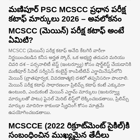
మణిపూర్ PSC MCSCC ప్రధాన పరీక్ష
కటాఫ్ మార్కులు 2026 – అవలోకనం
MCSCC (మెయిన్) పరీక్ష కటాఫ్ అంటే
ఏమిటి?
MCSCC (మెయిన్) పరీక్ష కటాఫ్ అనేది కేటగిరీ వారీగా
నిర్ణయించబడిన కనీస అర్హత స్కోర్, ఒక అభ్యర్థి తదుపరి మరియు
చివరి దశ – పర్సనాలిటీ టెస్ట్ (ఇంటర్వ్యూ) కోసం షార్ట్‌లిస్ట్ చేయడానికి
మణిపూర్ సివిల్ సర్వీసెస్ కంబైన్డ్ కాంపిటీటివ్ ఎగ్జామినేషన్‌లోని
మెయిన్ (వ్రాతపూర్వక, వివరణాత్మక) దశలో తప్పనిసరిగా పొందాలి.
మెయిన్ పరీక్ష కటాఫ్ సాధారణంగా ప్రిలిమ్స్ కటాఫ్ కంటే ఎక్కువగా
ఉంటుంది, ఎందుకంటే మెయిన్ ఎగ్జామ్ మార్కులు (ఇంటర్వ్యూ
మార్కులతో పాటు) ఫైనల్ మెరిట్ లిస్ట్‌లో లెక్కించబడతాయి, ప్రిలిమ్స్
మార్కుల మాదిరిగా కాకుండా స్క్రీనింగ్ కోసం మాత్రమే
ఉపయోగించబడతాయి.
MCSCCE (2022 రిక్రూట్‌మెంట్ సైకిల్)కి
సంబంధించిన ముఖ్యమైన తేదీలు