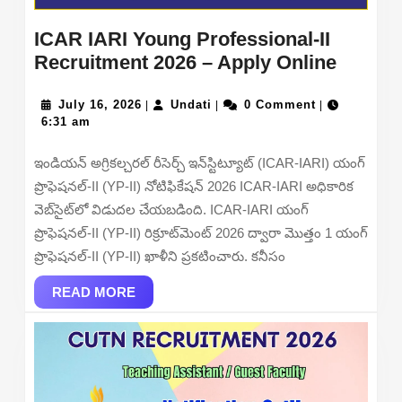
ICAR IARI Young Professional-II
ICAR
Recruitment 2026 – Apply Online
IARI
July
Undati
Young
July 16, 2026
Undati
0 Comment
|
|
|
16,
6:31 am
Profess
2026
II
ఇండియన్ అగ్రికల్చరల్ రీసెర్చ్ ఇన్‌స్టిట్యూట్ (ICAR-IARI) యంగ్
Recrui
ప్రొఫెషనల్-II (YP-II) నోటిఫికేషన్ 2026 ICAR-IARI అధికారిక
2026
వెబ్‌సైట్‌లో విడుదల చేయబడింది. ICAR-IARI యంగ్
–
ప్రొఫెషనల్-II (YP-II) రిక్రూట్‌మెంట్ 2026 ద్వారా మొత్తం 1 యంగ్
Apply
ప్రొఫెషనల్-II (YP-II) ఖాళీని ప్రకటించారు. కనీసం
Online
READ
READ MORE
MORE