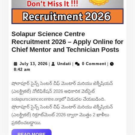
Solapur Science Centre
Recruitment 2026 – Apply Online for
Sola
Chief Mentor and Technician Posts
Scie
July
Undati
Cent
July 13, 2026
Undati
0 Comment
|
|
|
13,
8:42 am
Recr
2026
2026
షోలాపూర్ సైన్స్ సెంటర్ చీఫ్ మెంటార్ మరియు టెక్నీషియన్
–
(ఎలక్ట్రికల్) నోటిఫికేషన్ 2026 అధికారిక వెబ్‌సైట్
Appl
solapursciencecentre.orgలో విడుదల చేయబడింది.
Onli
షోలాపూర్ సైన్స్ సెంటర్ చీఫ్ మెంటార్ మరియు టెక్నీషియన్
for
(ఎలక్ట్రికల్) రిక్రూట్‌మెంట్ 2026 ద్వారా మొత్తం 2 ఖాళీలు
Chief
ప్రకటించబడ్డాయి.
Ment
READ
READ MORE