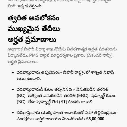
లింక్:
ఇక్కడ వర్తించు
త్వరిత అవలోకనం
ముఖ్యమైన తేదీలు
అర్హత ప్రమాణాలు
అధికారిక బీహార్ విద్యా శాఖ నోటీసు వివరణాత్మక అర్హత షరతులను
పేర్కొనలేదు. PMS పోర్టల్ మార్గదర్శకాల ప్రకారం (సెకండరీ సోర్స్),
అర్హత ప్రమాణాలు:
దరఖాస్తుదారు తప్పనిసరిగా బీహార్ రాష్ట్రంలో శాశ్వత నివాసి
అయి ఉండాలి.
దరఖాస్తుదారుడి కులం తప్పనిసరిగా వెనుకబడిన తరగతి
(BC), అత్యంత వెనుకబడిన తరగతి (EBC), షెడ్యూల్డ్ కులం
(SC), లేదా షెడ్యూల్డ్ తెగ (ST) కిందకు రావాలి.
దరఖాస్తుదారు యొక్క సొంత ఆదాయంతో సహా తల్లిదండ్రులు/
సంరక్షకుల వార్షిక ఆదాయం మించకూడదు
₹3,00,000
.