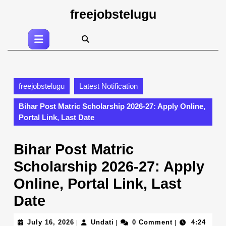
Skip
freejobstelugu
to
content
Open
Skip
Button
to
content
freejobstelugu
Latest Notification
Bihar Post Matric Scholarship 2026-27: Apply Online,
Portal Link, Last Date
Bihar Post Matric
Scholarship 2026-27: Apply
Online, Portal Link, Last
Date
July
Undati
July 16, 2026
Undati
0 Comment
4:24
|
|
|