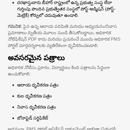
దరఖాస్తుదారు బీహార్ రాష్ట్రంలో ఉన్న ప్రభుత్వ సంస్థ లేదా
గుర్తింపు పొందిన ప్రభుత్వేతర సంస్థలో పోస్ట్-అడ్మిషన్ (పోస్ట్-
మెట్రిక్) కోర్సులో చదువుతూ ఉండాలి.
గమనిక:
పైన ఉన్న ఆదాయ పరిమితి మరియు అధ్యయనం/నివాస
ప్రమాణాలు ద్వితీయ మూలం నుండి తీసుకోబడ్డాయి, అధికారిక
నోటిఫికేషన్ PDF కాదు మరియు ప్రచురించే ముందు అధికారిక PMS
పోర్టల్ మార్గదర్శకాలకు వ్యతిరేకంగా ధృవీకరించబడాలి.
అవసరమైన పత్రాలు
అధికారిక నోటీసు ప్రకారం, విద్యార్థులు కింది పత్రాలను సిద్ధంగా
ఉంచుకోవాలి:
ఆదాయ ధృవీకరణ పత్రం
కుల ధృవీకరణ పత్రం
నివాస ధృవీకరణ పత్రం
బోనాఫైడ్ సర్టిఫికేట్
అదనంగా, PMS పోర్టల్ అప్లికేషన్ డాక్యుమెంట్ జాబితా (సెకండరీ