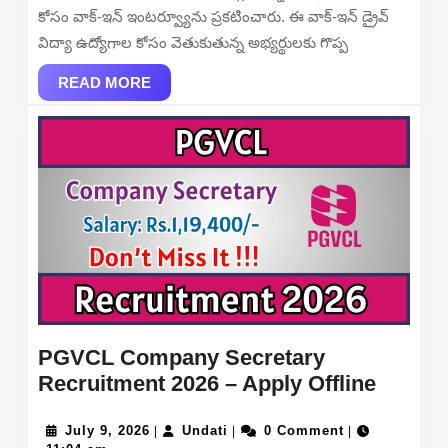
Recruitment
కోసం వాక్-ఇన్ ఇంటర్వ్యూను ప్రకటించారు. ఈ వాక్-ఇన్ డ్రైవ్
2026
విద్యా ఉద్యోగాల కోసం వెతుకుతున్న అభ్యర్థులకు గొప్ప
–
READ
Walkin
READ MORE
MORE
PGVCL Company Secretary
PGVC
Recruitment 2026 – Apply Offline
Compa
July
Undati
Secret
July 9, 2026
Undati
0 Comment
|
|
|