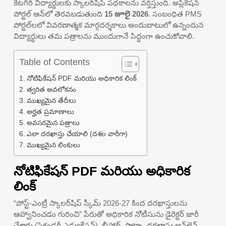
కేటగిరీ విద్యార్థులకు స్కాలర్‌షిప్ పథకాలను వర్తిస్తుంది. అప్లికేషన్
పోర్టల్ ఆన్‌లో తెరవబడుతుంది
15 జూలై 2026
. సంబంధిత PMS
పోర్టల్‌లలో వివరణాత్మక మార్గదర్శకాలు అందుబాటులో ఉన్నందున
విద్యార్థులు తమ పత్రాలను ముందుగానే సిద్ధంగా ఉంచుకోవాలి.
Table of Contents
నోటిఫికేషన్ PDF మరియు అధికారిక లింక్
త్వరిత అవలోకనం
ముఖ్యమైన తేదీలు
అర్హత ప్రమాణాలు
అవసరమైన పత్రాలు
ఎలా దరఖాస్తు చేయాలి (దశల వారీగా)
ముఖ్యమైన లింకులు
నోటిఫికేషన్ PDF మరియు అధికారిక
లింక్
“పోస్ట్-ఎంట్రీ స్కాలర్‌షిప్ స్కీమ్ 2026-27 కింద దరఖాస్తులను
ఆహ్వానించడం గురించి” పేరుతో అధికారిక నోటీసును డైరెక్టర్ జారీ
చేశారు
(సెకండరీ ఎడ్యుకేషన్), బీహార్, పాట్నా. దరఖాస్తు ఆన్‌లైన్