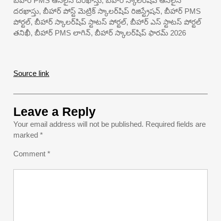
బీహార్ PMS ఆన్‌లైన్ దరఖాస్తు, బీహార్ స్కాలర్‌షిప్ ఆన్‌లైన్
దరఖాస్తు, బీహార్ పోస్ట్ మెట్రిక్ స్కాలర్‌షిప్ రిజిస్ట్రేషన్, బీహార్ PMS
పోర్టల్, బీహార్ స్కాలర్‌షిప్ స్టాటస్ పోర్టల్, బీహార్ ఎస్ స్టాటస్ పోర్టల్
తనిఖీ, బీహార్ PMS లాగిన్, బీహార్ స్కాలర్‌షిప్ ఫారమ్ 2026
Source link
Leave a Reply
Your email address will not be published.
Required fields are
marked
*
Comment
*