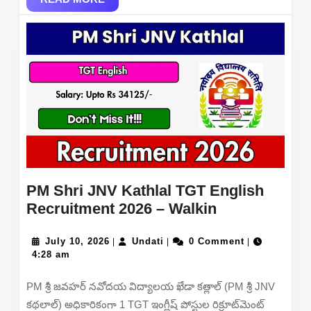
and
MORE
Tech
Post
PM Shri JNV Kathlal TGT English
PM
Recruitment 2026 – Walkin
Shri
July
Undati
JNV
July 10, 2026
Undati
0 Comment
|
|
|
10,
4:28 am
Kathlal
2026
TGT
PM శ్రీ జవహర్ నవోదయ విద్యాలయ ఖేడా కత్లాల్ (PM శ్రీ JNV
English
కథలాల్) అధికారికంగా 1 TGT ఇంగ్లీష్ పోస్టుల రిక్రూట్‌మెంట్