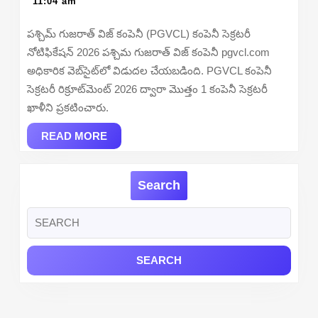
9,
11:04 am
Recrui
2026
2026
పశ్చిమ్ గుజరాత్ విజ్ కంపెనీ (PGVCL) కంపెనీ సెక్రటరీ
–
నోటిఫికేషన్ 2026 పశ్చిమ గుజరాత్ విజ్ కంపెనీ pgvcl.com
Apply
అధికారిక వెబ్‌సైట్‌లో విడుదల చేయబడింది. PGVCL కంపెనీ
Offline
సెక్రటరీ రిక్రూట్‌మెంట్ 2026 ద్వారా మొత్తం 1 కంపెనీ సెక్రటరీ
ఖాళీని ప్రకటించారు.
READ
READ MORE
MORE
Search
Search
for: