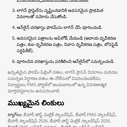
లాగిన్ ప్రొఫైల్‌ను సృష్టించడానికి అవసరమైన ప్రాథమిక
వివరాలతో నమోదు చేసుకోండి.
ఆన్‌లైన్ దరఖాస్తు ఫారమ్‌ను లాగిన్ చేసి పూరించండి.
అవసరమైన పత్రాలను అప్‌లోడ్ చేయండి (ఆదాయ ధృవీకరణ
పత్రం, కుల ధృవీకరణ పత్రం, నివాస ధృవీకరణ పత్రం, బోనఫైడ్
సర్టిఫికేట్).
పూరించిన దరఖాస్తును పరిశీలించి ఆన్‌లైన్‌లో సమర్పించండి.
ఖచ్చితమైన ఫారమ్-ఫిల్లింగ్ దశలు, లాగిన్ ప్రాసెస్ వివరాలు మరియు
సమర్పణ నిర్ధారణ దశలు ఈ నోటీసులో వివరించబడలేదు;
విద్యార్థులు PMS పోర్టల్‌లో అందుబాటులో ఉన్న వివరణాత్మక
మార్గదర్శకాలను అనుసరించాలి.
ముఖ్యమైన లింకులు
ట్యాగ్‌లు
: బీహార్ పోస్ట్ మెట్రిక్ స్కాలర్‌షిప్, బీహార్ PMS స్కాలర్‌షిప్,
బీహార్ స్కాలర్‌షిప్ 2026, బీహార్ పోస్ట్ మెట్రిక్ స్కాలర్‌షిప్ 2026,