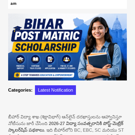
16,
am
2026
Categories:
Latest Notification
బీహార్ విద్యా శాఖ (శిక్షావిభాగ్) ఆన్‌లైన్ దరఖాస్తులను ఆహ్వానిస్తూ
నోటీసును జారీ చేసింది
2026-27 విద్యా సంవత్సరానికి పోస్ట్-మెట్రిక్
స్కాలర్‌షిప్ పథకాలు
. ఇది బీహార్‌లోని BC, EBC, SC మరియు ST