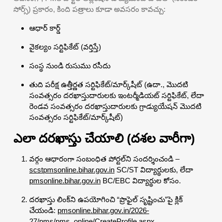
సోర్స్) ప్రకారం, కింది పత్రాలు కూడా అవసరం కావచ్చు:
ఆధార్ కార్డ్
వైకల్యం సర్టిఫికేట్ (వర్తిస్తే)
సంస్థ నుండి రుసుము రసీదు
తుది పరీక్ష ఉత్తీర్ణత సర్టిఫికేట్/మార్క్‌షీట్ (ఉదా., మొదటి
సంవత్సరం దరఖాస్తుదారులకు ఇంటర్మీడియట్ సర్టిఫికేట్, లేదా
రెండవ సంవత్సరం దరఖాస్తుదారులకు గ్రాడ్యుయేషన్ మొదటి
సంవత్సరం సర్టిఫికేట్/మార్క్‌షీట్)
ఎలా దరఖాస్తు చేయాలి (దశల వారీగా)
వర్గం ఆధారంగా సంబంధిత పోర్టల్‌ని సందర్శించండి –
scstpmsonline.bihar.gov.in
SC/ST విద్యార్థులకు, లేదా
pmsonline.bihar.gov.in
BC/EBC విద్యార్థుల కోసం.
దరఖాస్తు లింక్‌ని ఉపయోగించి “ప్రొఫైల్ సృష్టించు”పై క్లిక్
చేయండి:
pmsonline.bihar.gov.in/2026-
27/pms/pms_online/CreateProfile.aspx