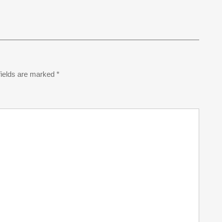
fields are marked
*