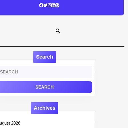
Search
earch
r:
Archives
ugust 2026