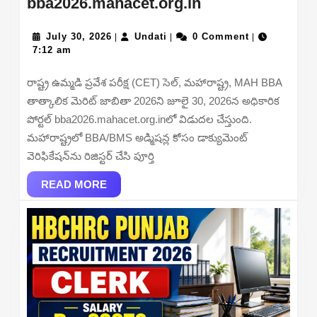
MAH
bba2026.mahacet.org.in
BBA
July
Undati
Merit
July 30, 2026
Undati
0 Comment
|
|
|
30,
7:12 am
List
2026
2026
రాష్ట్ర ఉమ్మడి ప్రవేశ పరీక్ష (CET) సెల్, మహారాష్ట్ర, MAH BBA
–
తాత్కాలిక మెరిట్ జాబితా 2026ని జూలై 30, 2026న అధికారిక
Download
పోర్టల్ bba2026.mahacet.org.inలో విడుదల చేస్తుంది.
Provisional
మహారాష్ట్రలో BBA/BMS అడ్మిషన్ల కోసం డాక్యుమెంట్
List
వెరిఫికేషన్‌ను రిజిస్టర్ చేసి పూర్తి
at
READ
bba2026.mahace
READ MORE
MORE