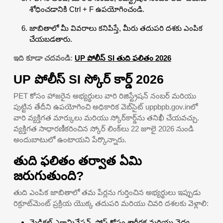
శోధించడానికి Ctrl + F ఉపయోగించండి.
జాబితాలో మీ వివరాలు కనిపిస్తే, మీరు తదుపరి దశకు ఎంపిక
చేయబడతారు.
ఇది కూడా చదవండి:
UP పోలీస్ SI తుది ఫలితం 2026
UP పోలీస్ SI స్కోర్ కార్డ్ 2026
PET కోసం హాజరైన అభ్యర్థులు వారి రిజిస్ట్రేషన్ నంబర్ మరియు
పుట్టిన తేదీని ఉపయోగించి అధికారిక వెబ్‌సైట్ uppbpb.gov.inలో
వారి వ్యక్తిగత మార్కులు మరియు స్కోర్‌కార్డ్‌ను తనిఖీ చేయవచ్చు.
వ్యక్తిగత సాధారణీకరించిన స్కోర్ లింక్‌లు 22 జూలై 2026 నుండి
అందుబాటులో ఉంటాయని పేర్కొన్నారు.
తుది ఫలితం తర్వాత ఏమి
జరుగుతుంది?
తుది ఎంపిక జాబితాలో తమ పేర్లను గుర్తించిన అభ్యర్థులు ఇప్పుడు
రిక్రూట్‌మెంట్ ప్రక్రియ యొక్క తదుపరి మరియు చివరి దశలకు వెళ్లాలి:
మెడికల్ ఎగ్జామినేషన్, పోస్ట్ కోసం శారీరక మరియు వైద్య