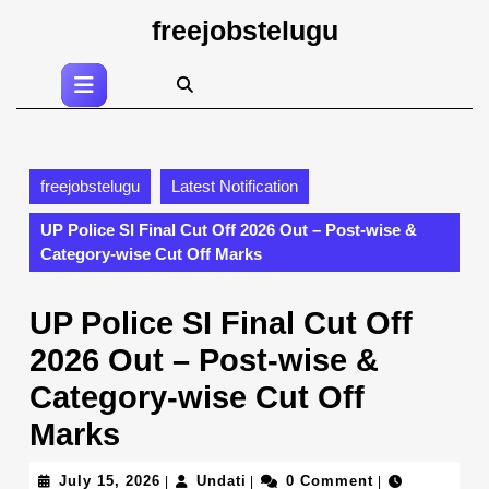
Skip
freejobstelugu
to
content
Open
Skip
Button
to
content
freejobstelugu
Latest Notification
UP Police SI Final Cut Off 2026 Out – Post-wise &
Category-wise Cut Off Marks
UP Police SI Final Cut Off
2026 Out – Post-wise &
Category-wise Cut Off
Marks
July
Undati
July 15, 2026
Undati
0 Comment
|
|
|