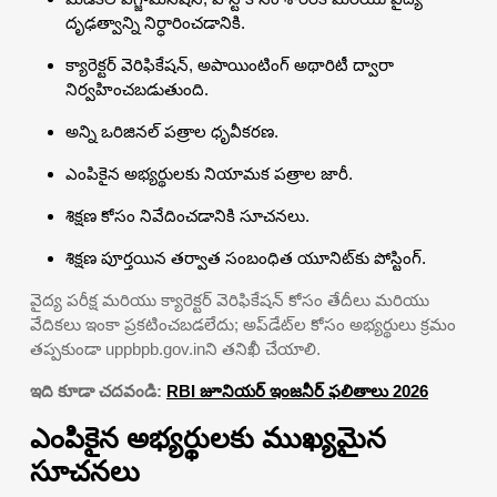
దృఢత్వాన్ని నిర్ధారించడానికి.
క్యారెక్టర్ వెరిఫికేషన్, అపాయింటింగ్ అథారిటీ ద్వారా
నిర్వహించబడుతుంది.
అన్ని ఒరిజినల్ పత్రాల ధృవీకరణ.
ఎంపికైన అభ్యర్థులకు నియామక పత్రాల జారీ.
శిక్షణ కోసం నివేదించడానికి సూచనలు.
శిక్షణ పూర్తయిన తర్వాత సంబంధిత యూనిట్‌కు పోస్టింగ్.
వైద్య పరీక్ష మరియు క్యారెక్టర్ వెరిఫికేషన్ కోసం తేదీలు మరియు
వేదికలు ఇంకా ప్రకటించబడలేదు; అప్‌డేట్‌ల కోసం అభ్యర్థులు క్రమం
తప్పకుండా uppbpb.gov.inని తనిఖీ చేయాలి.
ఇది కూడా చదవండి:
RBI జూనియర్ ఇంజనీర్ ఫలితాలు 2026
ఎంపికైన అభ్యర్థులకు ముఖ్యమైన
సూచనలు