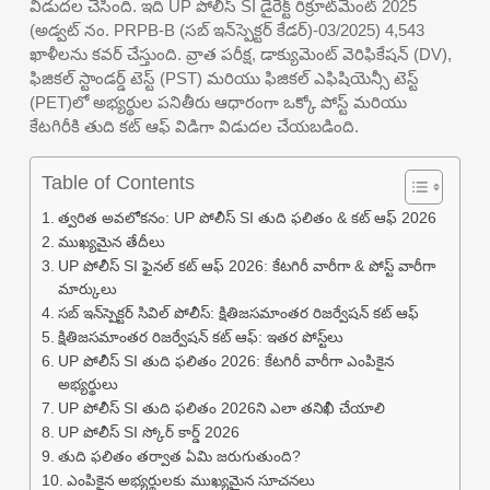
విడుదల చేసింది. ఇది UP పోలీస్ SI డైరెక్ట్ రిక్రూట్‌మెంట్ 2025
(అడ్వట్ నం. PRPB-B (సబ్ ఇన్‌స్పెక్టర్ కేడర్)-03/2025) 4,543
ఖాళీలను కవర్ చేస్తుంది. వ్రాత పరీక్ష, డాక్యుమెంట్ వెరిఫికేషన్ (DV),
ఫిజికల్ స్టాండర్డ్ టెస్ట్ (PST) మరియు ఫిజికల్ ఎఫిషియెన్సీ టెస్ట్
(PET)లో అభ్యర్థుల పనితీరు ఆధారంగా ఒక్కో పోస్ట్ మరియు
కేటగిరీకి తుది కట్ ఆఫ్ విడిగా విడుదల చేయబడింది.
Table of Contents
త్వరిత అవలోకనం: UP పోలీస్ SI తుది ఫలితం & కట్ ఆఫ్ 2026
ముఖ్యమైన తేదీలు
UP పోలీస్ SI ఫైనల్ కట్ ఆఫ్ 2026: కేటగిరీ వారీగా & పోస్ట్ వారీగా
మార్కులు
సబ్ ఇన్‌స్పెక్టర్ సివిల్ పోలీస్: క్షితిజసమాంతర రిజర్వేషన్ కట్ ఆఫ్
క్షితిజసమాంతర రిజర్వేషన్ కట్ ఆఫ్: ఇతర పోస్ట్‌లు
UP పోలీస్ SI తుది ఫలితం 2026: కేటగిరీ వారీగా ఎంపికైన
అభ్యర్థులు
UP పోలీస్ SI తుది ఫలితం 2026ని ఎలా తనిఖీ చేయాలి
UP పోలీస్ SI స్కోర్ కార్డ్ 2026
తుది ఫలితం తర్వాత ఏమి జరుగుతుంది?
ఎంపికైన అభ్యర్థులకు ముఖ్యమైన సూచనలు