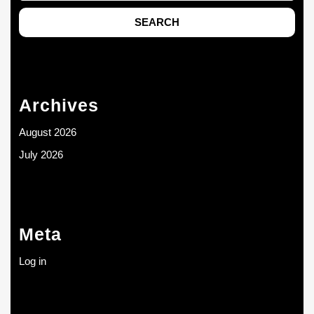
Archives
August 2026
July 2026
Meta
Log in