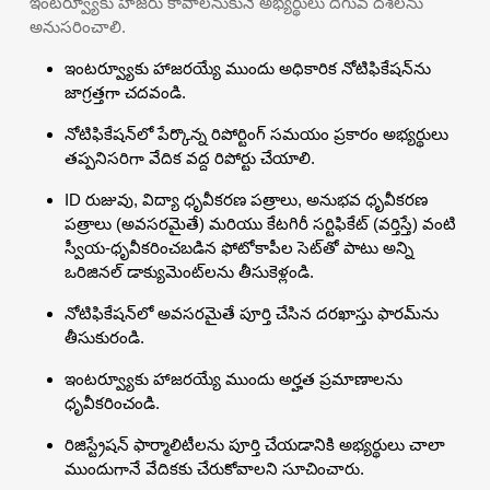
ఇంటర్వ్యూకు హాజరు కావాలనుకునే అభ్యర్థులు దిగువ దశలను
అనుసరించాలి.
ఇంటర్వ్యూకు హాజరయ్యే ముందు అధికారిక నోటిఫికేషన్‌ను
జాగ్రత్తగా చదవండి.
నోటిఫికేషన్‌లో పేర్కొన్న రిపోర్టింగ్ సమయం ప్రకారం అభ్యర్థులు
తప్పనిసరిగా వేదిక వద్ద రిపోర్టు చేయాలి.
ID రుజువు, విద్యా ధృవీకరణ పత్రాలు, అనుభవ ధృవీకరణ
పత్రాలు (అవసరమైతే) మరియు కేటగిరీ సర్టిఫికేట్ (వర్తిస్తే) వంటి
స్వీయ-ధృవీకరించబడిన ఫోటోకాపీల సెట్‌తో పాటు అన్ని
ఒరిజినల్ డాక్యుమెంట్‌లను తీసుకెళ్లండి.
నోటిఫికేషన్‌లో అవసరమైతే పూర్తి చేసిన దరఖాస్తు ఫారమ్‌ను
తీసుకురండి.
ఇంటర్వ్యూకు హాజరయ్యే ముందు అర్హత ప్రమాణాలను
ధృవీకరించండి.
రిజిస్ట్రేషన్ ఫార్మాలిటీలను పూర్తి చేయడానికి అభ్యర్థులు చాలా
ముందుగానే వేదికకు చేరుకోవాలని సూచించారు.