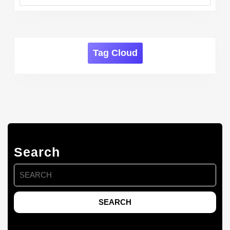
Tag Cloud
Search
Search
for: