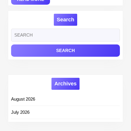
1
MORE
and
List-
Search
2
PDF
Search
for:
Archives
August 2026
July 2026