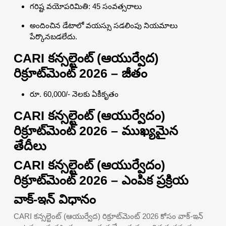
గరిష్ట వయోపరిమితి: 45 సంవత్సరాలు
అందించిన డేటాలో వయస్సు సడలింపు నియమాలు
పేర్కొనబడలేదు.
CARI కన్సల్టెంట్ (ఆయుర్వేద)
రిక్రూట్‌మెంట్ 2026 – జీతం
రూ. 60,000/- నెలకు ఏకీకృతం
CARI కన్సల్టెంట్ (ఆయుర్వేదం)
రిక్రూట్‌మెంట్ 2026 – ముఖ్యమైన
తేదీలు
CARI కన్సల్టెంట్ (ఆయుర్వేదం)
రిక్రూట్‌మెంట్ 2026 – ఎంపిక ప్రక్రియ
వాక్-ఇన్ విధానం
CARI కన్సల్టెంట్ (ఆయుర్వేద) రిక్రూట్‌మెంట్ 2026 కోసం వాక్-ఇన్