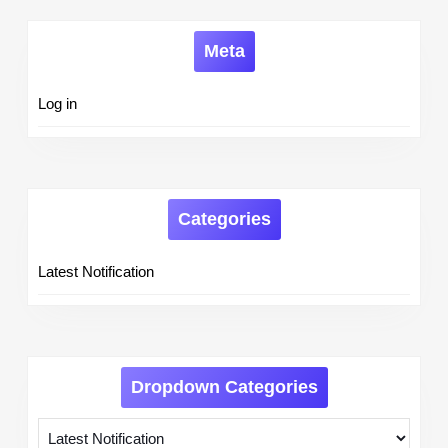
Meta
Log in
Categories
Latest Notification
Dropdown Categories