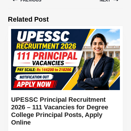
navigation
Previous
Next
Related Post
post:
post:
UPESSC Principal Recruitment
2026 – 111 Vacancies for Degree
College Principal Posts, Apply
UPESSC
Online
Principal