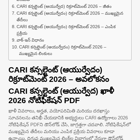
CARI కన్సల్టెంట్ (ఆయుర్వేద) రిక్రూట్‌మెంట్ 2026 – జీతం
CARI కన్సల్టెంట్ (ఆయుర్వేదం) రిక్రూట్‌మెంట్ 2026 – ముఖ్యమైన
తేదీలు
CARI కన్సల్టెంట్ (ఆయుర్వేదం) రిక్రూట్‌మెంట్ 2026 – ఎంపిక
ప్రక్రియ
వాక్-ఇన్ విధానం
CARI కన్సల్టెంట్ (ఆయుర్వేదం) రిక్రూట్‌మెంట్ 2026 –
ముఖ్యమైన లింకులు
CARI కన్సల్టెంట్ (ఆయుర్వేదం)
రిక్రూట్‌మెంట్ 2026 – అవలోకనం
CARI కన్సల్టెంట్ (ఆయుర్వేద) ఖాళీ
2026 నోటిఫికేషన్ PDF
ఖాళీ వివరాలు, అర్హత, వయోపరిమితి మరియు దరఖాస్తు
సూచనలను తనిఖీ చేయడానికి అభ్యర్థులు CARI ఉద్యోగాలు 2026
నోటిఫికేషన్ PDFని డౌన్‌లోడ్ చేసి, జాగ్రత్తగా చదవాలి. నోటిఫికేషన్‌లో
ముఖ్యమైన తేదీలు మరియు ఎంపిక ప్రక్రియ వివరాలు కూడా
ఉన్నాయి. దిగువ ముఖ్యమైన లింక్‌ల విభాగంలో నేరుగా డౌన్‌లోడ్