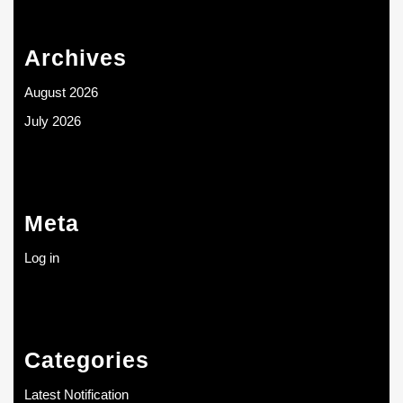
Archives
August 2026
July 2026
Meta
Log in
Categories
Latest Notification