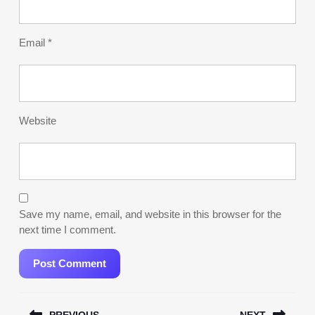
Email
*
Website
Save my name, email, and website in this browser for the
next time I comment.
Post
PREVIOUS
NEXT