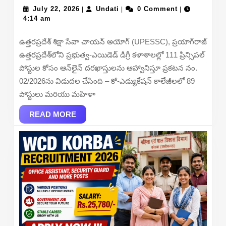
Recruitment
July
Undati
July 22, 2026
Undati
0 Comment
|
|
|
22,
4:14 am
2026
2026
–
ఉత్తరప్రదేశ్ శిక్షా సేవా చాయన్ అయోగ్ (UPESSC), ప్రయాగ్‌రాజ్
111
ఉత్తరప్రదేశ్‌లోని ప్రభుత్వ-ఎయిడెడ్ డిగ్రీ కళాశాలల్లో 111 ప్రిన్సిపల్
Vacancies
పోస్టుల కోసం ఆన్‌లైన్ దరఖాస్తులను ఆహ్వానిస్తూ ప్రకటన నం.
for
02/2026ను విడుదల చేసింది – కో-ఎడ్యుకేషన్ కాలేజీలలో 89
Degree
పోస్టులు మరియు మహిళా
College
Principal
READ
READ MORE
MORE
Posts,
Apply
Online