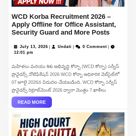
WCD Korba Recruitment 2026 –
Apply Offline for Office Assistant,
WCD
Security Guard and More Posts
Korba
July
Undati
Recruit
July 13, 2026
Undati
0 Comment
|
|
|
13,
12:01 pm
2026
2026
–
మహిళలు మరియు శిశు అభివృద్ధి కోర్బా (WCD కోర్బా) సర్వీస్
Apply
ప్రొవైడర్స్ నోటిఫికేషన్ 2026 WCD కోర్బా అధికారిక వెబ్‌సైట్‌లో
Offline
07 జూలై 2026న విడుదల చేయబడింది. WCD కోర్బా సర్వీస్
for
ప్రొవైడర్స్ రిక్రూట్‌మెంట్ 2026 ద్వారా మొత్తం 7 ఖాళీలు
Office
READ
Assistan
READ MORE
MORE
Security
Guard
and
More