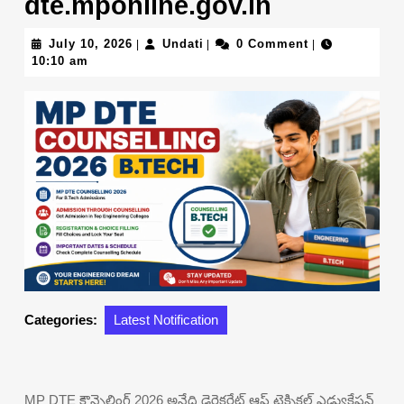
dte.mponline.gov.in
July
Undati
July 10, 2026
Undati
0 Comment
|
|
|
10,
10:10 am
2026
Categories:
Latest Notification
MP DTE కౌన్సెలింగ్ 2026 అనేది డైరెక్టరేట్ ఆఫ్ టెక్నికల్ ఎడ్యుకేషన్