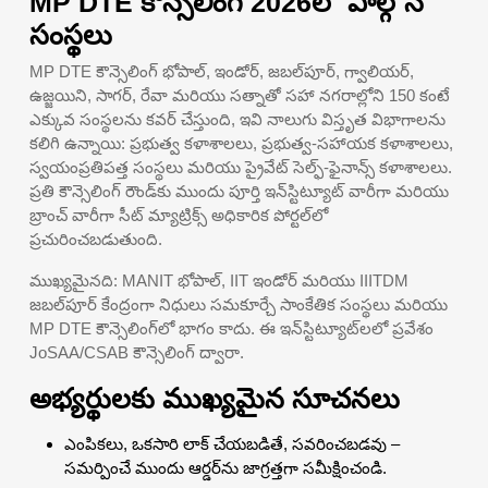
MP DTE కౌన్సెలింగ్ 2026లో పాల్గొనే
సంస్థలు
MP DTE కౌన్సెలింగ్ భోపాల్, ఇండోర్, జబల్‌పూర్, గ్వాలియర్,
ఉజ్జయిని, సాగర్, రేవా మరియు సత్నాతో సహా నగరాల్లోని 150 కంటే
ఎక్కువ సంస్థలను కవర్ చేస్తుంది, ఇవి నాలుగు విస్తృత విభాగాలను
కలిగి ఉన్నాయి: ప్రభుత్వ కళాశాలలు, ప్రభుత్వ-సహాయక కళాశాలలు,
స్వయంప్రతిపత్త సంస్థలు మరియు ప్రైవేట్ సెల్ఫ్-ఫైనాన్స్ కళాశాలలు.
ప్రతి కౌన్సెలింగ్ రౌండ్‌కు ముందు పూర్తి ఇన్‌స్టిట్యూట్ వారీగా మరియు
బ్రాంచ్ వారీగా సీట్ మ్యాట్రిక్స్ అధికారిక పోర్టల్‌లో
ప్రచురించబడుతుంది.
ముఖ్యమైనది: MANIT భోపాల్, IIT ఇండోర్ మరియు IIITDM
జబల్‌పూర్ కేంద్రంగా నిధులు సమకూర్చే సాంకేతిక సంస్థలు మరియు
MP DTE కౌన్సెలింగ్‌లో భాగం కాదు. ఈ ఇన్‌స్టిట్యూట్‌లలో ప్రవేశం
JoSAA/CSAB కౌన్సెలింగ్ ద్వారా.
అభ్యర్థులకు ముఖ్యమైన సూచనలు
ఎంపికలు, ఒకసారి లాక్ చేయబడితే, సవరించబడవు –
సమర్పించే ముందు ఆర్డర్‌ను జాగ్రత్తగా సమీక్షించండి.