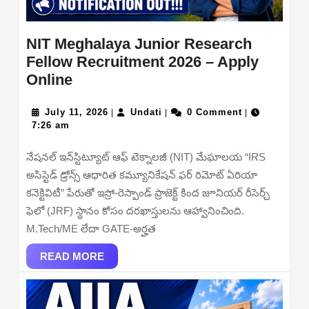
NIT Meghalaya Junior Research
Fellow Recruitment 2026 – Apply
NIT
Online
Meghalaya
Junior
July
Undati
July 11, 2026
Undati
0 Comment
|
|
|
11,
7:26 am
Research
2026
Fellow
నేషనల్ ఇన్‌స్టిట్యూట్ ఆఫ్ టెక్నాలజీ (NIT) మేఘాలయ “IRS
Recruitment
అసిస్టెడ్ డ్రోన్స్ ఆధారిత కమ్యూనికేషన్ ఫర్ రిమోట్ ఏరియా
2026
కనెక్టివిటీ” పేరుతో ఇస్రో-రెస్పాండ్ ప్రాజెక్ట్ కింద జూనియర్ రీసెర్చ్
–
ఫెలో (JRF) స్థానం కోసం దరఖాస్తులను ఆహ్వానించింది.
Apply
M.Tech/ME లేదా GATE-అర్హత
Online
READ
READ MORE
MORE