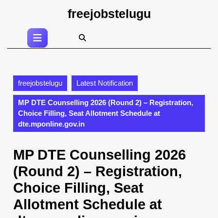
Skip
freejobstelugu
to
content
Open
Skip
Button
to
content
freejobstelugu
Latest Notification
MP DTE Counselling 2026 (Round 2) – Registration,
Choice Filling, Seat Allotment Schedule at
dte.mponline.gov.in
MP DTE Counselling 2026
(Round 2) – Registration,
Choice Filling, Seat
Allotment Schedule at