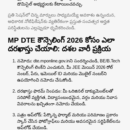
డొమిసైల్ అభ్యర్థులకు కేటాయించవచ్చు.
ప్రతి సెషన్‌లో చిన్న మార్పులు సాధ్యమయ్యే అవకాశం ఉన్నందున,
అధికారిక నోటిఫికేషన్‌కు వ్యతిరేకంగా ప్రస్తుత-సంవత్సర అర్హత
పరిస్థితులను ఎల్లప్పుడూ ధృవీకరించండి.
MP DTE కౌన్సెలింగ్ 2026 కోసం ఎలా
దరఖాస్తు చేయాలి: దశల వారీ ప్రక్రియ
నమోదు: dte.mponline.gov.inని సందర్శించండి, BE/B.Tech
కౌన్సెలింగ్ లింక్‌ని ఎంచుకుని, మీ JEE మెయిన్ 2026 రోల్
నంబర్, పేరు, ఇమెయిల్ ID మరియు మొబైల్ నంబర్‌ని
ఉపయోగించి నమోదు చేసుకోండి.
దరఖాస్తు ఫారమ్ నింపడం: మీ ఒరిజినల్ డాక్యుమెంట్‌లతో
సరిపోలే వ్యక్తిగత, విద్యాసంబంధమైన, వర్గం మరియు నివాస
వివరాలను ఖచ్చితంగా నమోదు చేయండి.
పత్రం అప్‌లోడ్: పేర్కొన్న ఫార్మాట్ మరియు పరిమాణం ప్రకారం
స్కాన్ చేసిన ఫోటోగ్రాఫ్‌లు మరియు అవసరమైన సర్టిఫికేట్‌లను
అప్‌లోడ్ చేయండి.