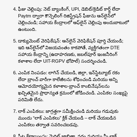
ఫీజు చెల్లింపు: నెట్ బ్యాంకింగ్, UPI, డెబిట్/క్రెడిట్ కార్డ్ లేదా
Paytm ద్వారా కౌన్సెలింగ్ రిజిస్ట్రేషన్ ఫీజును ఆన్‌లైన్‌లో
చెల్లించండి; సహాయ కేంద్రాలలో ఆఫ్‌లైన్ చెల్లింపు అందుబాటులో
ఉంటుంది.
డాక్యుమెంట్ వెరిఫికేషన్: ఆన్‌లైన్ వెరిఫికేషన్ పూర్తి చేయండి;
ఇది ఆన్‌లైన్‌లో విజయవంతం కాకపోతే, వ్యక్తిగతంగా DTE
సహాయ కేంద్రాన్ని (ఉదాహరణకు, జబల్‌పూర్ ఇంజనీరింగ్
కళాశాల లేదా UIT-RGPV భోపాల్) సందర్శించండి.
ఎంపిక నింపడం: లాగిన్ చేయండి, జిల్లా, ఇన్‌స్టిట్యూట్ రకం
లేదా బ్రాంచ్ వారీగా కాలేజీలను శోధించండి మరియు అన్ని
ఆమోదయోగ్యమైన కళాశాల-బ్రాంచ్ కాంబినేషన్‌లను
ఖచ్చితమైన ప్రాధాన్యత క్రమంలో జోడించండి. ఎంపికల సంఖ్యపై
పరిమితి లేదు.
లాక్ ఎంపికలు: జాగ్రత్తగా సమీక్షించండి మరియు గడువుకు
ముందు “లాక్ ఎంపికలు” క్లిక్ చేయండి – లాక్ చేయబడిన
ఎంపికలు తర్వాత సవరించబడవు.
సీట్ల కేటాయింపు: మెరిట్ జాబితా, వర్గం మరియు మీ లాక్