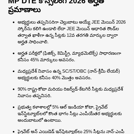
MP DTE కౌన్సెలింగ్ 2026 అర్హత
ప్రమాణాలు
అభ్యర్థులు తప్పనిసరిగా చెల్లుబాటు అయ్యే JEE మెయిన్ 2026
స్కోర్‌ను కలిగి ఉండాలి లేదా JEE మెయిన్ ఆధారిత రౌండ్‌ల
తర్వాత ఖాళీగా ఉన్న సీట్లకు 12వ తరగతి మార్కుల ద్వారా
అర్హత సాధించాలి.
అర్హత పరీక్షలో (ఫిజిక్స్, కెమిస్ట్రీ, మ్యాథమెటిక్స్) సాధారణంగా
కనీసం 45% మార్కులు అవసరం.
మధ్యప్రదేశ్ నివాసం ఉన్న SC/ST/OBC (నాన్-క్రీమీ లేయర్)
అభ్యర్థులకు కనీసం 40% మొత్తం అవసరం.
90% రాష్ట్ర-కోటా మరియు రిజర్వ్‌డ్-కేటగిరీ సీట్లకు మధ్యప్రదేశ్
నివాసం తప్పనిసరి.
ప్రభుత్వ కళాశాలల్లో 5% ఆల్ ఇండియా కోటా, ప్రైవేట్
ఇన్‌స్టిట్యూట్‌లలో కొంత భాగం సీట్లు ఎంపీయేతర అభ్యర్థులకు
అందుబాటులో ఉంటాయి.
ప్రైవేట్ అన్ ఎయిడెడ్ ఇన్‌స్టిట్యూట్‌లు 25% సీట్లను నాన్-ఎంపీ