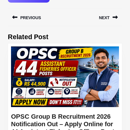
Post
PREVIOUS
NEXT
navigation
Previous
Next
Related Post
post:
post:
OPSC Group B Recruitment 2026
Notification Out – Apply Online for