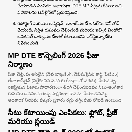
చేయబడిన ఎంపికల ఆధారంగా, DTE MP సీట్లను కేటాయించి,
ఫలితాలను ఆన్‌లైన్‌లో ప్రచురిస్తుంది.
రిపోర్టింగ్ మరియు అడ్మిషన్: అలాట్‌మెంట్ లెటర్‌ను డౌన్‌లోడ్
చేయండి, నిర్ణీత రుసుము చెల్లించండి మరియు ఇచ్చిన విండోలో
ఒరిజినల్ డాక్యుమెంట్‌లతో కేటాయించిన ఇన్‌స్టిట్యూట్‌కు
నివేదించండి.
MP DTE కౌన్సెలింగ్ 2026 ఫీజు
నిర్మాణం
ఫీజు చెల్లింపు ఆన్‌లైన్ (నెట్ బ్యాంకింగ్, డెబిట్/క్రెడిట్ కార్డ్, పేటీఎం)
లేదా ఆఫ్‌లైన్ (నిర్దేశించిన సహాయ కేంద్రాలలో నగదు) చేయవచ్చు.
రిజిస్ట్రేషన్ ఫీజులు సాధారణంగా తిరిగి చెల్లించబడవు; సీటు-అంగీకార
రుసుము ఉపసంహరణపై పాక్షికంగా వాపసు చేయబడవచ్చు,
అధికారిక నియమ పుస్తకం ప్రకారం రద్దు తగ్గింపుకు లోబడి ఉంటుంది.
సీటు కేటాయింపు ఎంపికలు: ఫ్లోట్, ఫ్రీజ్
మరియు స్లయిడ్