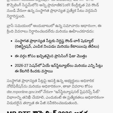
కౌన్సెలింగ్ సిస్టమ్‌లోని అన్ని ప్రామాణిక/1otR కేంద్రీకృత 2వ రౌండ్
నుండి వేరుగా ఉన్న సంస్థాగత ప్రాధాన్యత ప్రత్యేక సీటు వర్గమని
నిర్ధారిస్తుంది.
వ్రాసే సమయంలో అందుబాటులో ఉన్న సమాచారం ఆధారంగా, ఈ
క్రింది వివరాలు నిర్ధారించబడలేదు మరియు ఊహించకూడదు:
సంస్థాగత ప్రాధాన్యత సీట్లకు నిర్దిష్ట రౌండ్-వారీ షెడ్యూల్
(రిజిస్ట్రేషన్, ఎంపిక నింపడం మరియు కేటాయింపు తేదీలు)
ఈ వర్గం కోసం ఖచ్చితమైన ప్రాసెసింగ్ ఫీజు మొత్తం
2026-27 సెషన్‌లో ఏయే ఇన్‌స్టిట్యూట్‌లు మరియు ఎన్ని సీట్లు
ఈ కేటగిరీ కిందకు వస్తాయి
సంస్థాగత ప్రాధాన్యత సీట్లపై ఆసక్తి ఉన్న అభ్యర్థులు అధికారిక
నోటిఫికేషన్‌ను మరియు అధికారికంగా, తాజా వివరాల కోసం
dte.mponline.gov.inలో నేరుగా “ఇన్‌స్టిట్యూషనల్ ప్రిఫరెన్స్ సీట్”
విభాగాన్ని తనిఖీ చేయాలి, ఎందుకంటే ఈ ప్రత్యేకతలు అధికారికంగా
విడుదలైన తర్వాత ఈ పేజీ నవీకరించబడుతుంది.