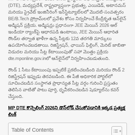
(DTE), మధ్యప్రదేశ్, రాష్ట్రవ్యాప్తంగా ప్రభుత్వ, ఎయిడెడ్, అటానమస్
మరియు ప్రైవేట్ ఇంజినీరింగ్ ఇన్‌స్టిట్యూట్‌లలో మొదటి-సంవత్సరం
BE/B.Tech ప్రోగ్రామ్‌లలో ప్రవేశం కోసం నిర్వహించే కేంద్రీకృత ఆన్‌లైన్
అడ్మిషన్ ప్రక్రియ. అడ్మిషన్లు ప్రధానంగా JEE మెయిన్ 2026 ఆల్
ఇండియా ర్యాంక్‌పై ఆధారపడి ఉంటాయి, JEE మెయిన్ ఆధారిత
రౌండ్‌ల తర్వాత ఖాళీగా ఉన్న సీట్లకు 12వ తరగతి మార్కులు
ఉపయోగించబడతాయి. రిజిస్ట్రేషన్, ఛాయిస్ ఫిల్లింగ్, మెరిట్ జాబితా
విడుదల మరియు సీట్ల కేటాయింపుతో సహా మొత్తం ప్రక్రియ
dte.mponline.gov.inలో ఆన్‌లైన్‌లో నిర్వహించబడుతుంది.
రౌండ్ 1 సీటు కేటాయింపు ఇప్పటికే ప్రకటించబడింది మరియు రౌండ్ 2
రిజిస్ట్రేషన్ ఇప్పుడు తెరవబడింది. ఈ పేజీ అధికారిక పోర్టల్‌లో
సూచించబడిన సంస్థాగత ప్రాధాన్యత సీట్ల వర్గం గురించి ప్రస్తుతం
తెలిసిన వాటితో పాటు పూర్తి, ధృవీకరించబడిన షెడ్యూల్‌ను కవర్
చేస్తుంది.
MP DTE కౌన్సెలింగ్ 2026ని డౌన్‌లోడ్ చేసుకోవడానికి ఇక్కడ ప్రత్యక్ష
లింక్
Table of Contents