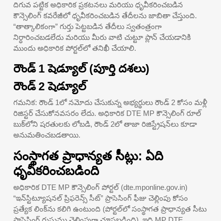
దిగువ పట్టిక అధికారిక ప్రకటనలు మరియు ధృవీకరించబడిన
కౌన్సెలింగ్ కవరేజీలో ధృవీకరించబడిన తేదీలను జాబితా చేస్తుంది.
“తాత్కాలికంగా” గుర్తు పెట్టబడిన తేదీలు స్వతంత్రంగా
నిర్ధారించబడలేదు మరియు మీరు వాటి చుట్టూ ప్లాన్ చేయడానికి
ముందు అధికారిక పోర్టల్‌లో తనిఖీ చేయాలి.
రౌండ్ 1 షెడ్యూల్ (పూర్తి దశలు)
రౌండ్ 2 షెడ్యూల్
గమనిక: రౌండ్ 1లో నమోదు చేసుకున్న అభ్యర్థులు రౌండ్ 2 కోసం మళ్లీ
రిజిస్టర్ చేసుకోనవసరం లేదు. అధికారిక DTE MP కౌన్సెలింగ్ రూల్
బుక్‌లోని షరతులకు లోబడి, రౌండ్ 2లో తాజా రిజిస్ట్రేషన్‌లు కూడా
అనుమతించబడతాయి.
సంస్థాగత ప్రాధాన్యత సీట్లు: ఏది
ధృవీకరించబడింది
అధికారిక DTE MP కౌన్సెలింగ్ పోర్టల్ (dte.mponline.gov.in)
“ఇన్‌స్టిట్యూషనల్ ప్రిఫరెన్స్ సీట్” ప్రాసెసింగ్ ఫీజు చెల్లింపు కోసం
ప్రత్యేక లింక్‌ను కలిగి ఉంటుంది (పోర్టల్‌లో సంస్థాగత ప్రాధాన్యత సీటు
ప్రాసెసింగ్ రుసుము చెల్లింపుగా చూపబడింది), ఇది MP DTE