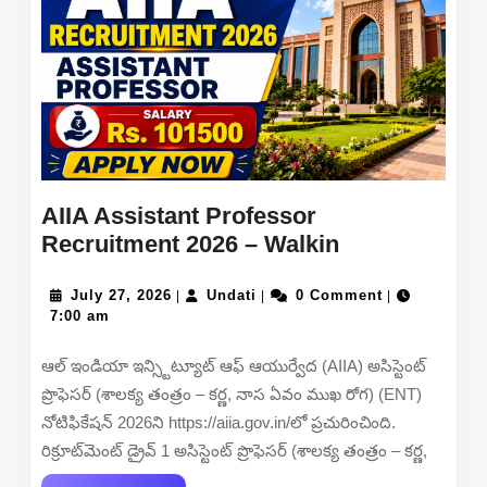
AIIA Assistant Professor
AIIA
Recruitment 2026 – Walkin
Assistant
July
Undati
Professor
July 27, 2026
Undati
0 Comment
|
|
|
27,
7:00 am
Recruitment
2026
2026
ఆల్ ఇండియా ఇన్స్టిట్యూట్ ఆఫ్ ఆయుర్వేద (AIIA) అసిస్టెంట్
–
ప్రొఫెసర్ (శాలక్య తంత్రం – కర్ణ, నాస ఏవం ముఖ రోగ) (ENT)
Walkin
నోటిఫికేషన్ 2026ని https://aiia.gov.in/లో ప్రచురించింది.
రిక్రూట్‌మెంట్ డ్రైవ్ 1 అసిస్టెంట్ ప్రొఫెసర్ (శాలక్య తంత్రం – కర్ణ,