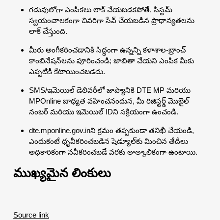
గడువులోగా ఎంపికలు లాక్ చేయబడకపోతే, సిస్టమ్
స్వయంచాలకంగా చివరిగా సేవ్ చేయబడిన ప్రాధాన్యతలను
లాక్ చేస్తుంది.
మీరు అంగీకరించడానికి సిద్ధంగా ఉన్నన్ని కళాశాల-బ్రాంచ్
కాంబినేషన్‌లను పూరించండి; జాబితా చేయని ఎంపిక మీకు
ఎప్పటికీ కేటాయించబడదు.
SMS/ఇమెయిల్ డెలివరీలో జాప్యానికి DTE MP మరియు
MPOnline బాధ్యత వహించనందున, మీ రిజిస్టర్డ్ మొబైల్
నంబర్ మరియు ఇమెయిల్ IDని సక్రియంగా ఉంచండి.
dte.mponline.gov.inని క్రమం తప్పకుండా తనిఖీ చేయండి,
ఎందుకంటే ధృవీకరించబడిన షెడ్యూల్‌కు మించిన తేదీలు
అధికారికంగా నవీకరించబడే వరకు తాత్కాలికంగా ఉంటాయి.
ముఖ్యమైన లింకులు
Source link