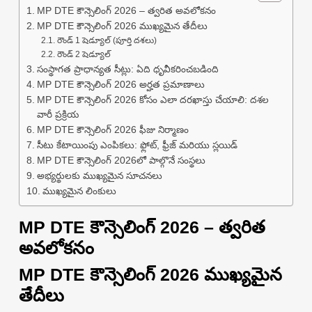
MP DTE కౌన్సెలింగ్ 2026 – త్వరిత అవలోకనం
MP DTE కౌన్సెలింగ్ 2026 ముఖ్యమైన తేదీలు
రౌండ్ 1 షెడ్యూల్ (పూర్తి దశలు)
రౌండ్ 2 షెడ్యూల్
సంస్థాగత ప్రాధాన్యత సీట్లు: ఏది ధృవీకరించబడింది
MP DTE కౌన్సెలింగ్ 2026 అర్హత ప్రమాణాలు
MP DTE కౌన్సెలింగ్ 2026 కోసం ఎలా దరఖాస్తు చేయాలి: దశల
వారీ ప్రక్రియ
MP DTE కౌన్సెలింగ్ 2026 ఫీజు నిర్మాణం
సీటు కేటాయింపు ఎంపికలు: ఫ్లోట్, ఫ్రీజ్ మరియు స్లయిడ్
MP DTE కౌన్సెలింగ్ 2026లో పాల్గొనే సంస్థలు
అభ్యర్థులకు ముఖ్యమైన సూచనలు
ముఖ్యమైన లింకులు
MP DTE కౌన్సెలింగ్ 2026 – త్వరిత
అవలోకనం
MP DTE కౌన్సెలింగ్ 2026 ముఖ్యమైన
తేదీలు