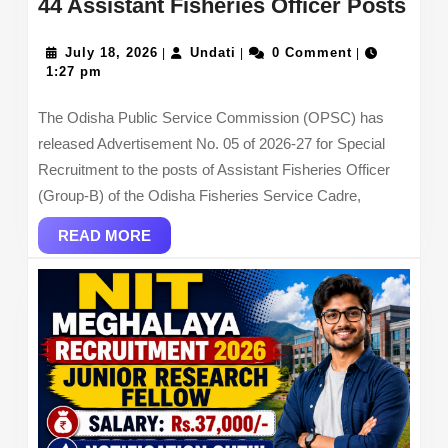
OP
44 Assistant Fisheries Officer Posts
Gro
July
Undati
B
July 18, 2026
Undati
0 Comment
|
|
|
18,
1:27 pm
Rec
2026
202
The Odisha Public Service Commission (OPSC) has
Noti
released Advertisement No. 05 of 2026-27 for Special
Out
Recruitment to the posts of Assistant Fisheries Officer
–
(Group-B) of the Odisha Fisheries Service Cadre,
App
READ
Onl
READ MORE
MORE
for
44
Ass
Fish
Offi
Pos