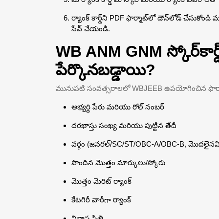
ర్యాంక్ కార్డ్‌ని PDF ఫార్మాట్‌లో డౌన్‌లోడ్ చేసుకో
సేవ్ చేయండి.
WB ANM GNM స్కోర్‌కార్
పేర్కొనబడ్డాయి?
మునుపటి సంవత్సరాలలో WBJEEB ఉపయోగించిన ఫార్మాట్ ఆ
అభ్యర్థి పేరు మరియు రోల్ నంబర్
దరఖాస్తు సంఖ్య మరియు పుట్టిన తేదీ
వర్గం (జనరల్/SC/ST/OBC-A/OBC-B, మొదలైనవి
పొందిన మొత్తం మార్కులు/స్కోరు
మొత్తం మెరిట్ ర్యాంక్
కేటగిరీ వారీగా ర్యాంక్
నివాస స్థితి