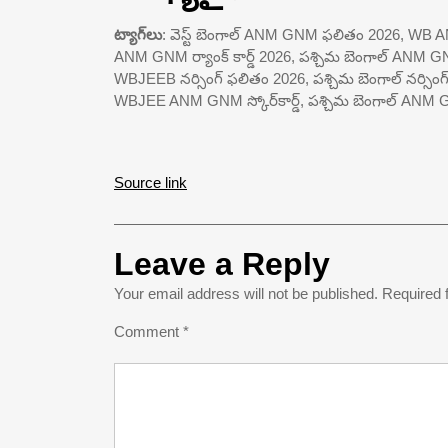
ట్యాగ్‌లు
: వెస్ట్ బెంగాల్ ANM GNM ఫలితం 2026, 
ANM GNM ర్యాంక్ కార్డ్ 2026, పశ్చిమ బెంగాల్ ANM
WBJEEB నర్సింగ్ ఫలితం 2026, పశ్చిమ బెంగాల్ నర్
WBJEE ANM GNM స్కోర్‌కార్డ్, పశ్చిమ బెంగాల్ A
Source link
Leave a Reply
Your email address will not be published.
Required 
Comment
*