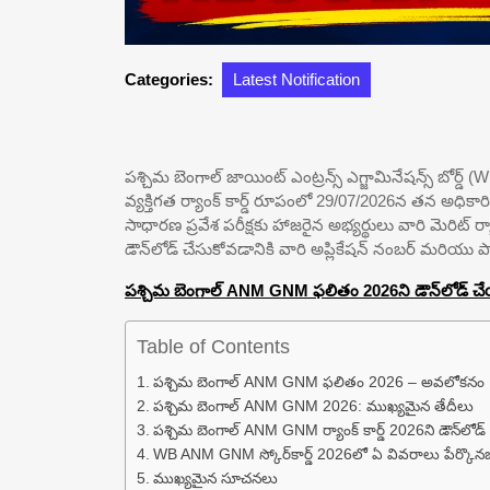
Categories:
Latest Notification
పశ్చిమ బెంగాల్ జాయింట్ ఎంట్రన్స్ ఎగ్జామినేషన్స్ బో
వ్యక్తిగత ర్యాంక్ కార్డ్ రూపంలో 29/07/2026న తన అధి
సాధారణ ప్రవేశ పరీక్షకు హాజరైన అభ్యర్థులు వారి మెరిట్ ర్యాం
డౌన్‌లోడ్ చేసుకోవడానికి వారి అప్లికేషన్ నంబర్ మరియు పాస
పశ్చిమ బెంగాల్ ANM GNM ఫలితం 2026ని డౌన్‌లోడ్ చేయడాన
Table of Contents
పశ్చిమ బెంగాల్ ANM GNM ఫలితం 2026 – అవలోకనం
పశ్చిమ బెంగాల్ ANM GNM 2026: ముఖ్యమైన తేదీలు
పశ్చిమ బెంగాల్ ANM GNM ర్యాంక్ కార్డ్ 2026ని డౌన్‌ల
WB ANM GNM స్కోర్‌కార్డ్ 2026లో ఏ వివరాలు పేర్కొన
ముఖ్యమైన సూచనలు