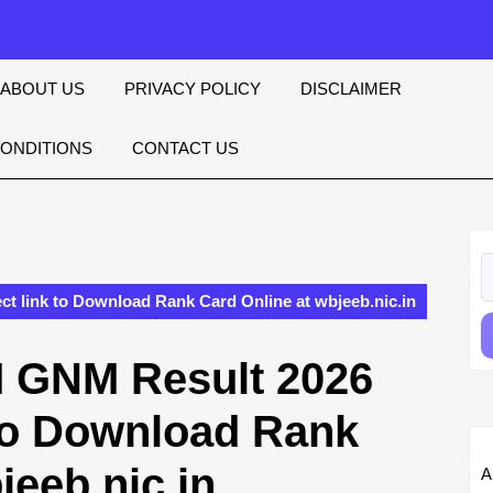
ABOUT US
PRIVACY POLICY
DISCLAIMER
CONDITIONS
CONTACT US
S
fo
t link to Download Rank Card Online at wbjeeb.nic.in
 GNM Result 2026
 to Download Rank
jeeb.nic.in
A