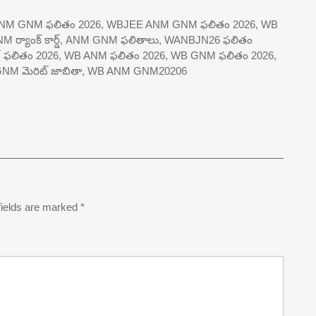
WB ANM GNM ఫలితం 2026, WBJEE ANM GNM ఫలితం 2026, WB
 GNM ర్యాంక్ కార్డ్, ANM GNM ఫలితాలు, WANBJN26 ఫలితం
సింగ్ ఫలితం 2026, WB ANM ఫలితం 2026, WB GNM ఫలితం 2026,
NM GNM మెరిట్ జాబితా, WB ANM GNM20206
fields are marked
*