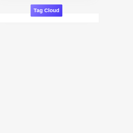
Tag Cloud