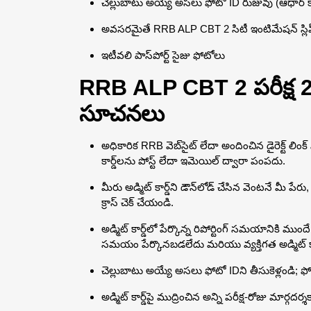
చెల్లుబాటు అయ్యే అసలు ఫోటో ID రుజువు (ఆధార్ కార్డ్, ప
అవసరమైతే RRB ALP CBT 2 సిటీ ఇంటిమేషన్ స్లిప
ఇటీవలి పాస్‌పోర్ట్ సైజు ఫోటోలు
RRB ALP CBT 2 పరీక్ష 
సూచనలు
అధికారిక RRB వెబ్‌సైట్ లేదా అందించిన డైరెక్ట్ లింక్ 
కార్డ్‌లను పోస్ట్ లేదా ఇమెయిల్ ద్వారా పంపదు.
మీరు అడ్మిట్ కార్డ్‌ని డౌన్‌లోడ్ చేసిన వెంటనే మీ పేరు
క్రాస్ చెక్ చేయండి.
అడ్మిట్ కార్డ్‌లో పేర్కొన్న రిపోర్టింగ్ సమయానికి ముందే
సమయం పేర్కొనబడలేదు మరియు వ్యక్తిగత అడ్మిట్ కార
చెల్లుబాటు అయ్యే అసలు ఫోటో IDని తీసుకెళ్లండి;
అడ్మిట్ కార్డ్‌పై ముద్రించిన అన్ని పరీక్ష-రోజు మార్