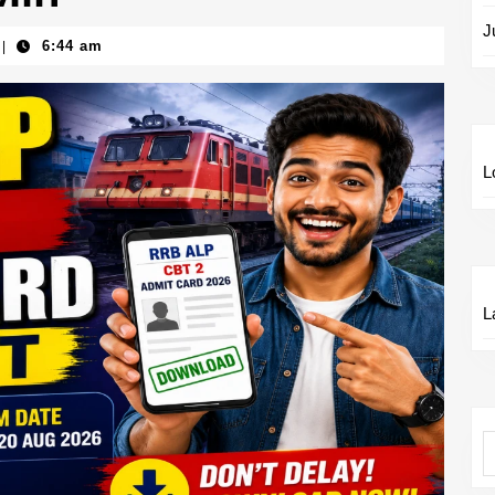
J
6:44 am
|
L
L