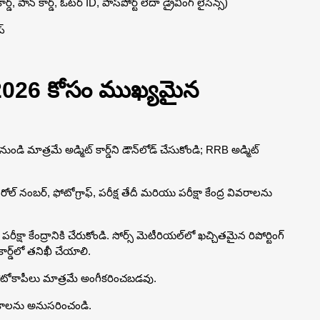
ాన్ కార్డ్, ఓటర్ ID, పాస్‌పోర్ట్ లేదా డ్రైవింగ్ లైసెన్స్)
్
2026 కోసం ముఖ్యమైన
నుండి మాత్రమే అడ్మిట్ కార్డ్‌ని డౌన్‌లోడ్ చేసుకోండి; RRB అడ్మిట్
, రోల్ నంబర్, ఫోటోగ్రాఫ్, పరీక్ష తేదీ మరియు పరీక్షా కేంద్ర వివరాలను
 పరీక్షా కేంద్రానికి చేరుకోండి. సోర్స్ మెటీరియల్‌లో ఖచ్చితమైన రిపోర్టింగ్
్డ్‌లో తనిఖీ చేయాలి.
 ఫోటోకాపీలు మాత్రమే అంగీకరించబడవు.
గదర్శకాలను అనుసరించండి.