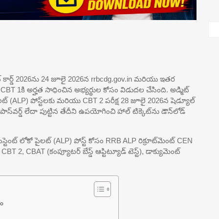
మిట్ కార్డ్ 2026ను 24 జూలై 2026న rrbcdg.gov.in మరియు ఇతర
BT 1కి అర్హత సాధించిన అభ్యర్థుల కోసం విడుదల చేసింది. అడ్మిట్
పైలట్ (ALP) పోస్ట్‌లకు మరియు CBT 2 పరీక్ష 28 జూలై 2026న షెడ్యూల్
‌వర్డ్ లేదా పుట్టిన తేదీని ఉపయోగించి హాల్ టిక్కెట్‌ను డౌన్‌లోడ్
న అసిస్టెంట్ లోకో పైలట్ (ALP) పోస్ట్ కోసం RRB ALP రిక్రూట్‌మెంట్ CEN
 CBT 2, CBAT (కంప్యూటర్ బేస్డ్ ఆప్టిట్యూడ్ టెస్ట్), డాక్యుమెంట్
నం