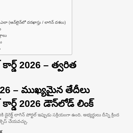
లా (ఆన్‌లైన్‌లో దరఖాస్తు / లాగిన్ దశలు)
ు
్రాలు
ు
ు
ార్డ్ 2026 – త్వరిత
2026 – ముఖ్యమైన తేదీలు
్డ్ 2026 డౌన్‌లోడ్ లింక్
రెక్ట్ లాగిన్ పోర్టల్ ఇప్పుడు సక్రియంగా ఉంది. అభ్యర్థులు దీన్ని క్రింద
్సెస్ చేయవచ్చు.
క్