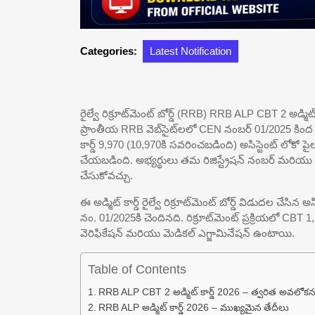
Categories:
Latest Notification
రైల్వే రిక్రూట్‌మెంట్ బోర్డ్ (RRB) RRB ALP CBT 2 అడ్
ప్రాంతీయ RRB వెబ్‌సైట్‌లలో CEN నంబర్ 01/2025 కింద C
కార్డ్ 9,970 (10,970కి సవరించబడింది) అసిస్టెంట్ లోకో 
చేయబడింది. అభ్యర్థులు తమ రిజిస్ట్రేషన్ నంబర్ మరియు పాస్
చేసుకోవచ్చు.
ఈ అడ్మిట్ కార్డ్ రైల్వే రిక్రూట్‌మెంట్ బోర్డ్ విడుదల చేసి
నం. 01/2025కి చెందినది. రిక్రూట్‌మెంట్ ప్రక్రియలో CBT 1,
వెరిఫికేషన్ మరియు మెడికల్ ఎగ్జామినేషన్ ఉంటాయి.
Table of Contents
RRB ALP CBT 2 అడ్మిట్ కార్డ్ 2026 – త్వరిత అవలోక
RRB ALP అడ్మిట్ కార్డ్ 2026 – ముఖ్యమైన తేదీలు