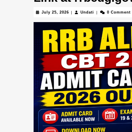
July
Undati
July 25, 2026
Undati
0 Comment
|
|
25,
2026