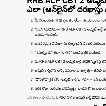
RRB ALP CBT 2 అడ్మిట్ క
ఎలా (ఆన్‌లైన్‌లో దరఖాస్తు
మీ సంబంధిత RRB ప్రాంతం లేదా rrbcdg.gov.in యొక్
“CEN 01/2025 – RRB ALP CBT 2 అడ్మిట్ కార్డ్ 2026” ల
ఉపయోగించండి.
అవసరమైన విధంగా మీ రిజిస్ట్రేషన్ నంబర్ మరియు పా
“సమర్పించు” లేదా “లాగిన్” బటన్‌పై క్లిక్ చేయండి.
మీ RRB ALP CBT 2 అడ్మిట్ కార్డ్ 2026 స్క్రీన్‌పై కని
అడ్మిట్ కార్డ్‌లోని అన్ని వివరాలను జాగ్రత్తగా తనిఖీ 
“డౌన్‌లోడ్” క్లిక్ చేసి, అడ్మిట్ కార్డ్‌ను PDFగా సేవ్ చే
పరీక్ష రోజు మరియు భవిష్యత్తు సూచన కోసం బహుళ 
ఇది కూడా చదవండి:
UPSC CMS అడ్మిట్ కార్డ్ 2026 ముగిస