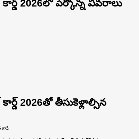
ర్డ్ 2026లో పేర్కొన్న వివరాలు
్డ్ 2026తో తీసుకెళ్లాల్సిన
 కాపీ