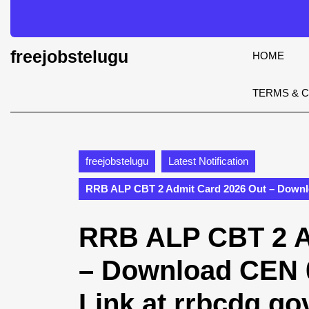
Skip
to
content
Skip
freejobstelugu
HOME
to
content
TERMS & 
freejobstelugu
Latest Notification
RRB ALP CBT 2 Admit Card 2026 Out – Downloa
RRB ALP CBT 2 A
– Download CEN 0
Link at rrbcdg.gov