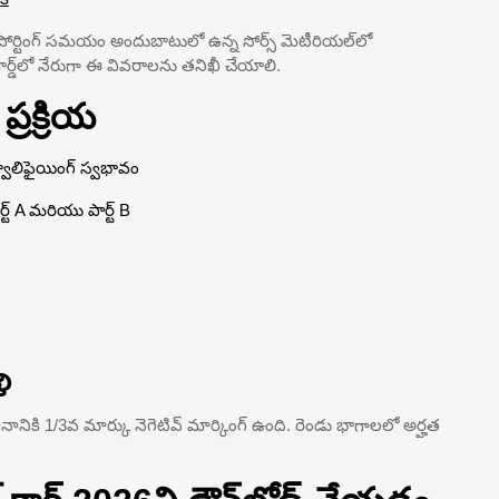
ోర్టింగ్ సమయం అందుబాటులో ఉన్న సోర్స్ మెటీరియల్‌లో
కార్డ్‌లో నేరుగా ఈ వివరాలను తనిఖీ చేయాలి.
రక్రియ
వాలిఫైయింగ్ స్వభావం
ట్ A మరియు పార్ట్ B
ి
ానానికి 1/3వ మార్కు నెగెటివ్ మార్కింగ్ ఉంది. రెండు భాగాలలో అర్హత