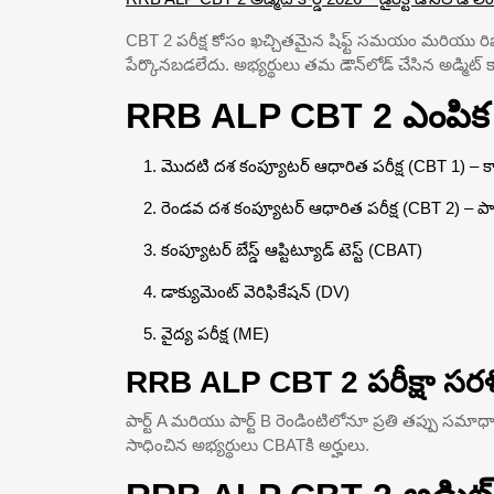
CBT 2 పరీక్ష కోసం ఖచ్చితమైన షిఫ్ట్ సమయం మరియు రిప
పేర్కొనబడలేదు. అభ్యర్థులు తమ డౌన్‌లోడ్ చేసిన అడ్మిట్ 
RRB ALP CBT 2 ఎంపిక ప్
మొదటి దశ కంప్యూటర్ ఆధారిత పరీక్ష (CBT 1) – క్
రెండవ దశ కంప్యూటర్ ఆధారిత పరీక్ష (CBT 2) – పార్
కంప్యూటర్ బేస్డ్ ఆప్టిట్యూడ్ టెస్ట్ (CBAT)
డాక్యుమెంట్ వెరిఫికేషన్ (DV)
వైద్య పరీక్ష (ME)
RRB ALP CBT 2 పరీక్షా సరళ
పార్ట్ A మరియు పార్ట్ B రెండింటిలోనూ ప్రతి తప్పు సమాధ
సాధించిన అభ్యర్థులు CBATకి అర్హులు.