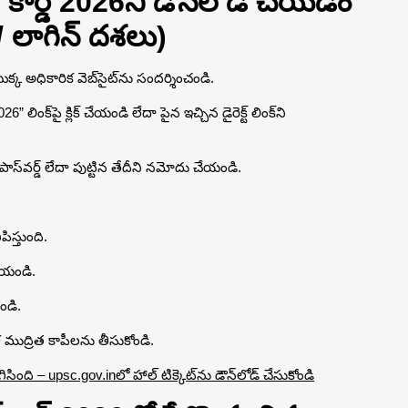
ార్డ్ 2026ని డౌన్‌లోడ్ చేయడం
 / లాగిన్ దశలు)
క అధికారిక వెబ్‌సైట్‌ను సందర్శించండి.
ింక్‌పై క్లిక్ చేయండి లేదా పైన ఇచ్చిన డైరెక్ట్ లింక్‌ని
స్‌వర్డ్ లేదా పుట్టిన తేదీని నమోదు చేయండి.
పిస్తుంది.
చేయండి.
యండి.
ముద్రిత కాపీలను తీసుకోండి.
ింది – upsc.gov.inలో హాల్ టిక్కెట్‌ను డౌన్‌లోడ్ చేసుకోండి