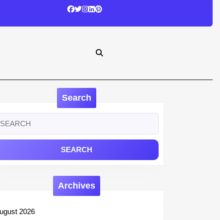
Search
earch
r:
Archives
ugust 2026