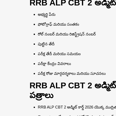
RRB ALP CBT 2 అడ్మిట్ కా
అభ్యర్థి పేరు
ఫోటోగ్రాఫ్ మరియు సంతకం
రోల్ నంబర్ మరియు రిజిస్ట్రేషన్ నంబర్
పుట్టిన తేదీ
పరీక్ష తేదీ మరియు సమయం
పరీక్షా కేంద్రం వివరాలు
పరీక్ష రోజు మార్గదర్శకాలు మరియు సూచనలు
RRB ALP CBT 2 అడ్మిట్ కార
పత్రాలు
RRB ALP CBT 2 అడ్మిట్ కార్డ్ 2026 యొక్క ముద్రిత