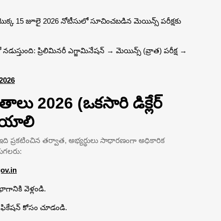
 యొక్క 15 జూలై 2026 నోటీసులో సూచించబడిన మెయిన్స్ పరీక్షకు
ుస్తుంది: ప్రిలిమినరీ ఎగ్జామినేషన్ → మెయిన్స్ (వ్రాత) పరీక్ష →
 2026
లు 2026 (ఒకసారి డిక్లేర్
ేయాలి
ది ప్రకటించిన తర్వాత, అభ్యర్థులు సాధారణంగా అధికారిక
ేయగలరు:
ov.in
గానికి వెళ్లండి.
ఫికేషన్ కోసం చూడండి.