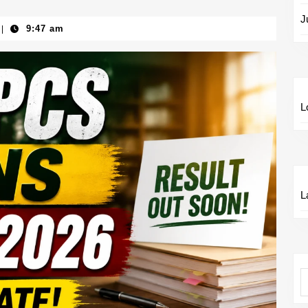
J
9:47 am
|
L
L