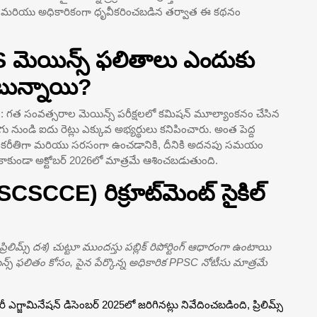
ు మరియు అధికారికంగా ధృవీకరించబడిన తర్వాత ఈ కథనం
మెయిన్స్ ఫలితాలు ఎందుకు
ున్నాయి?
ది: గత సంవత్సరాల మెయిన్స్ పరీక్షలలో కమిషన్ మూల్యాంకనం చేసిన
 నుండి ఐదు రెట్లు ఎక్కువ అభ్యర్థులు కనిపించారు. అంత పెద్ద
 ఏకరీతిగా మరియు సరసంగా ఉంచడానికి, దీనికి అదనపు సమయం
ాకుండా అక్టోబర్ 2026లో మాత్రమే ఆశించబడుతుంది.
SCCE) రిక్రూట్‌మెంట్ సైకిల్
లిమ్స్ దశ) చుట్టూ ముందస్తు పబ్లిక్ రిపోర్టింగ్ ఆధారంగా ఉంటాయి
్ ఫలితం కోసం, పైన పేర్కొన్న అధికారిక PPSC నోటీసు మాత్రమే
ీ ఎగ్జామినేషన్ డిసెంబర్ 2025లో జరిగినట్లు నివేదించబడింది, ప్రిలిమ్స్