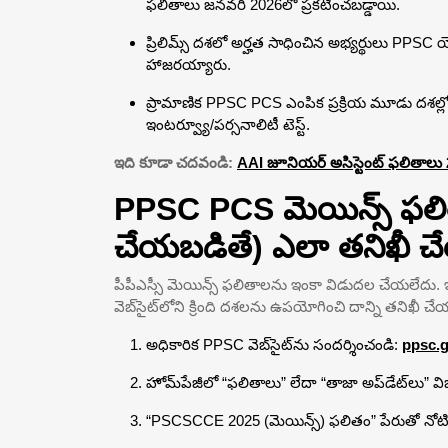
ఫలితాలు జనవరి 2026లో ప్రకటించబడ్డాయి.
ప్రిలిమ్స్ దశలో అర్హత సాధించిన అభ్యర్థులు PPSC
హాజరయ్యారు.
ప్రామాణిక PPSC PCS ఎంపిక ప్రక్రియ మూడు దశల్లో నడ
ఇంటర్వ్యూ/పర్సనాలిటీ టెస్ట్.
ఇది కూడా చదవండి:
AAI జూనియర్ అసిస్టెంట్ ఫలితాలు
PPSC PCS మెయిన్స్ ఫలితా
చేయబడితే) ఎలా తనిఖీ చ
పీపీఎస్సీ మెయిన్స్ ఫలితాలను ఇంకా విడుదల చేయలేదు. ఇ
వెబ్‌సైట్‌లోని క్రింది దశలను ఉపయోగించి దాన్ని తనిఖీ చ
అధికారిక PPSC వెబ్‌సైట్‌ను సందర్శించండి:
ppsc.g
హోమ్‌పేజీలో “ఫలితాలు” లేదా “తాజా అప్‌డేట్‌లు” విభా
“PSCSCCE 2025 (మెయిన్స్) ఫలితం” పేరుతో నోటి