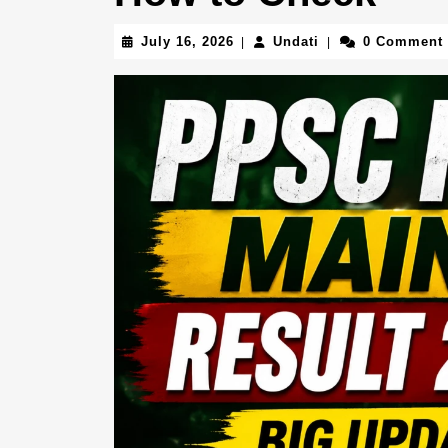
July
Undati
July 16, 2026
Undati
0 Comment
|
|
16,
2026