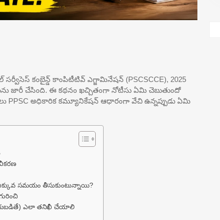
ిల్ సర్వీసెస్ కంబైన్డ్ కాంపిటీటివ్ ఎగ్జామినేషన్ (PSCSCCE), 2025
ీసును జారీ చేసింది. ఈ కథనం ఖచ్చితంగా నోటీసు ఏమి చెబుతుందో
థులు PPSC అధికారిక కమ్యూనికేషన్ ఆధారంగా వేచి ఉన్నప్పుడు ఏమి
ం
వీకరణ
ఎక్కువ సమయం తీసుకుంటున్నాయి?
గురించి
ేయబడితే) ఎలా తనిఖీ చేయాలి