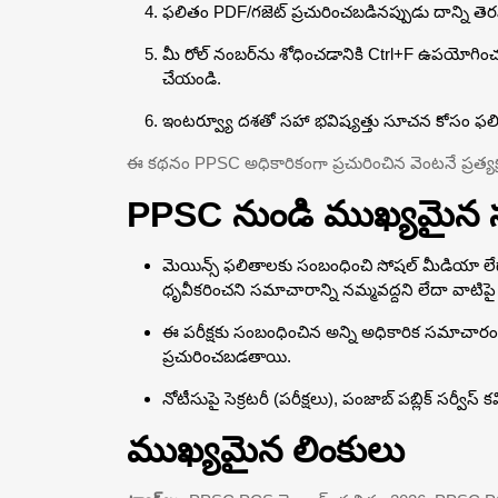
ఫలితం PDF/గజెట్ ప్రచురించబడినప్పుడు దాన్ని తె
మీ రోల్ నంబర్‌ను శోధించడానికి Ctrl+F ఉపయోగించం
చేయండి.
ఇంటర్వ్యూ దశతో సహా భవిష్యత్తు సూచన కోసం ఫలితాన్
ఈ కథనం PPSC అధికారికంగా ప్రచురించిన వెంటనే ప్రత్యక
PPSC నుండి ముఖ్యమైన
మెయిన్స్ ఫలితాలకు సంబంధించి సోషల్ మీడియా లేదా
ధృవీకరించని సమాచారాన్ని నమ్మవద్దని లేదా వాటిప
ఈ పరీక్షకు సంబంధించిన అన్ని అధికారిక సమాచారం
ప్రచురించబడతాయి.
నోటీసుపై సెక్రటరీ (పరీక్షలు), పంజాబ్ పబ్లిక్ సర్వ
ముఖ్యమైన లింకులు