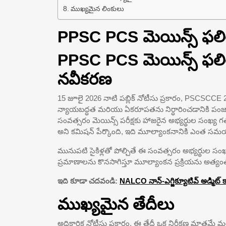
ముఖ్యమైన లింకులు
PPSC PCS మెయిన్స్ ఫల
PPSC PCS మెయిన్స్ ఫలి
నవీకరణ
15 జూలై 2026 నాటి పబ్లిక్ నోటీసు ప్రకారం, PSCSCC
న్యాయబద్ధత మరియు ఏకరూపతను నిర్ధారించడానికి పంజాబ్ 
సంవత్సరం మెయిన్స్ పరీక్షకు హాజరైన అభ్యర్థుల సంఖ్య గత
అని కమిషన్ పేర్కొంది, ఇది మూల్యాంకనానికి ఎంత సమయం
మునుపటి సైకిళ్లతో పోల్చితే ఈ సంవత్సరం అభ్యర్థుల సం
ప్రమాణాలను కొనసాగిస్తూ మూల్యాంకన ప్రక్రియను అత్యంత జాగ
ఇది కూడా చదవండి:
NALCO నాన్-ఎగ్జిక్యూటివ్ అడ్మిట్ కా
ముఖ్యమైన తేదీలు
అధికారిక నోటీసు ప్రకారం, ఈ తేదీ ఒక నిరీక్షణ మాత్రమే