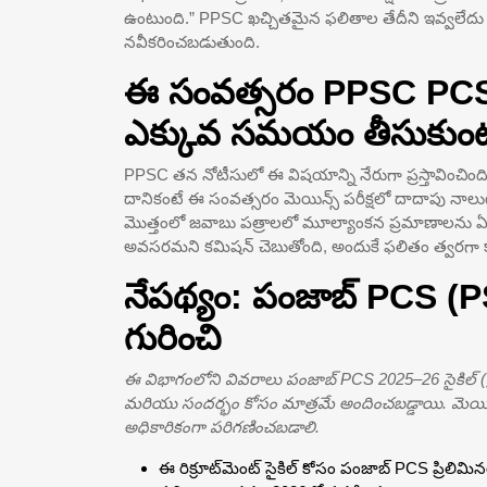
ఉంటుంది.” PPSC ఖచ్చితమైన ఫలితాల తేదీని ఇవ్వలేద
నవీకరించబడుతుంది.
ఈ సంవత్సరం PPSC PCS 
ఎక్కువ సమయం తీసుకుంట
PPSC తన నోటీసులో ఈ విషయాన్ని నేరుగా ప్రస్తావించిం
దానికంటే ఈ సంవత్సరం మెయిన్స్ పరీక్షలో దాదాపు నాలుగు
మొత్తంలో జవాబు పత్రాలలో మూల్యాంకన ప్రమాణాలను
అవసరమని కమిషన్ చెబుతోంది, అందుకే ఫలితం త్వరగా క
నేపథ్యం: పంజాబ్ PCS (PSC
గురించి
ఈ విభాగంలోని వివరాలు పంజాబ్ PCS 2025–26 సైకిల్ (ప్రి
మరియు సందర్భం కోసం మాత్రమే అందించబడ్డాయి. మెయిన్స
అధికారికంగా పరిగణించబడాలి.
ఈ రిక్రూట్‌మెంట్ సైకిల్ కోసం పంజాబ్ PCS ప్రిలిమినర