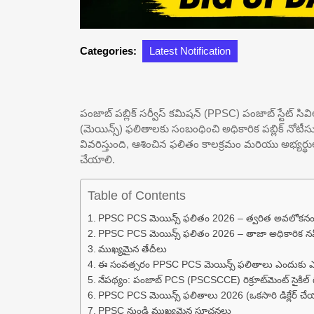
Categories:
Latest Notification
పంజాబ్ పబ్లిక్ సర్వీస్ కమిషన్ (PPSC) పంజాబ్ స్టేట్ సివ
(మెయిన్స్) ఫలితాలకు సంబంధించి అధికారిక పబ్లిక్ నోట
వివరిస్తుంది, ఆశించిన ఫలితం కాలక్రమం మరియు అభ్యర్
చేయాలి.
Table of Contents
PPSC PCS మెయిన్స్ ఫలితం 2026 – త్వరిత అవలోకన
PPSC PCS మెయిన్స్ ఫలితం 2026 – తాజా అధికారిక న
ముఖ్యమైన తేదీలు
ఈ సంవత్సరం PPSC PCS మెయిన్స్ ఫలితాలు ఎందుకు 
నేపథ్యం: పంజాబ్ PCS (PSCSCCE) రిక్రూట్‌మెంట్ సైకిల్ 
PPSC PCS మెయిన్స్ ఫలితాలు 2026 (ఒకసారి డిక్లేర్ చ
PPSC నుండి ముఖ్యమైన సూచనలు