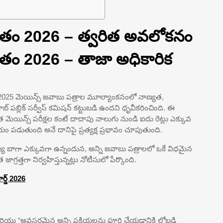
ితం 2026 – త్వరిత అవలోకనం
తం 2026 – తాజా అధికారిక
E 2025 మెయిన్స్ జవాబు పత్రాల మూల్యాంకనంలో నాణ్యత,
పబ్లిక్ సర్వీస్ కమిషన్ కట్టుబడి ఉందని ధృవీకరించింది. ఈ
 మెయిన్స్ పరీక్షల కంటే దాదాపు నాలుగు నుండి ఐదు రెట్లు ఎక్కువ
 పడుతుంది అనే దానిపై ప్రత్యక్ష ప్రభావం చూపుతుంది.
ఖ్య బాగా ఎక్కువగా ఉన్నందున, అన్ని జవాబు పత్రాలలో ఒకే విధమైన
్రత్తగా నిర్వహిస్తున్నట్లు నోటీసులో పేర్కొంది.
ర్డ్ 2026
 మరియు “అవసరమైన అన్ని ప్రక్రియలను పూర్తి చేయడానికి లోబడి