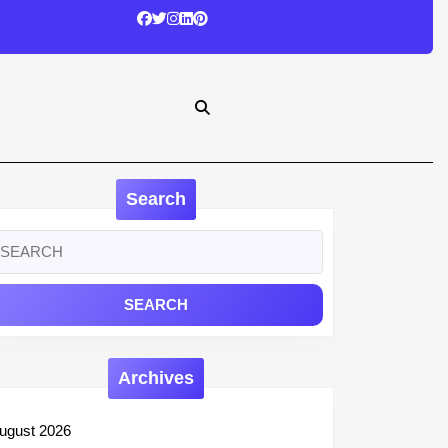
Search
earch
r:
Archives
ugust 2026