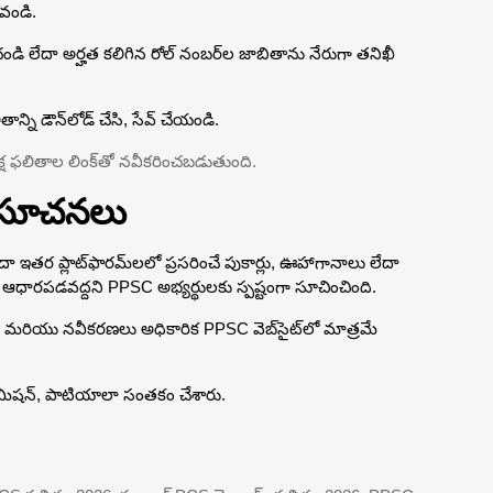
రవండి.
డి లేదా అర్హత కలిగిన రోల్ నంబర్‌ల జాబితాను నేరుగా తనిఖీ
ని డౌన్‌లోడ్ చేసి, సేవ్ చేయండి.
్ష ఫలితాల లింక్‌తో నవీకరించబడుతుంది.
 సూచనలు
 ఇతర ప్లాట్‌ఫారమ్‌లలో ప్రసరించే పుకార్లు, ఊహాగానాలు లేదా
ై ఆధారపడవద్దని PPSC అభ్యర్థులకు స్పష్టంగా సూచించింది.
 మరియు నవీకరణలు అధికారిక PPSC వెబ్‌సైట్‌లో మాత్రమే
ీస్ కమిషన్, పాటియాలా సంతకం చేశారు.