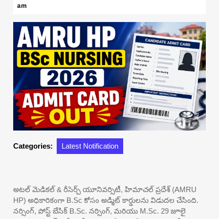
30,
am
2026
Categories:
Latest Notification
అటల్ మెడికల్ & రీసెర్చ్ యూనివర్సిటీ, హిమాచల్ ప్రదేశ్ (AMRU
HP) అధికారికంగా B.Sc కోసం అడ్మిట్ కార్డులను విడుదల చేసింది.
నర్సింగ్, పోస్ట్ బేసిక్ B.Sc. నర్సింగ్, మరియు M.Sc. 29 జూలై