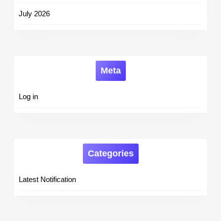
July 2026
Meta
Log in
Categories
Latest Notification