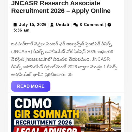
JNCASR Research Associate
JNCA
Recruitment 2026 – Apply Online
Resear
July
Undati
Associ
July 15, 2026
Undati
0 Comment
|
|
|
15,
5:36 am
Recrui
2026
2026
జవహర్‌లాల్ నెహ్రూ సెంటర్ ఫర్ అడ్వాన్స్‌డ్ సైంటిఫిక్ రీసెర్చ్
–
(JNCASR) రీసెర్చ్ అసోసియేట్ నోటిఫికేషన్ 2026 అధికారిక
Apply
వెబ్‌సైట్ jncasr.ac.inలో విడుదల చేయబడింది. JNCASR
Online
రీసెర్చ్ అసోసియేట్ రిక్రూట్‌మెంట్ 2026 ద్వారా మొత్తం 1 రీసెర్చ్
అసోసియేట్ ఖాళీని ప్రకటించారు. 35
READ
READ MORE
MORE