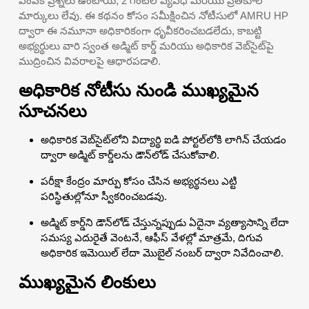
ఎంపిక ప్రశ్నలు ఉంటాయి, 2 గంటల వ్యవధి మరియు ప్రతికూల
మార్కులు లేవు. ఈ కథనం కోసం సమీక్షించిన నోటీసులో AMRU HP
ద్వారా ఈ నమూనా అధికారికంగా ధృవీకరించబడలేదు, కాబట్టి
అభ్యర్థులు వారి స్వంత అడ్మిట్ కార్డ్ మరియు అధికారిక వెబ్‌సైట్‌పై
ముద్రించిన వివరాలపై ఆధారపడాలి.
అధికారిక నోటీసు నుండి ముఖ్యమైన
సూచనలు
అధికారిక వెబ్‌సైట్‌లోని విద్యార్థి ఐడి పోర్టల్‌లోకి లాగిన్ చేయడం
ద్వారా అడ్మిట్ కార్డ్‌లను డౌన్‌లోడ్ చేసుకోవాలి.
పరీక్షా కేంద్రం మార్పు కోసం చేసిన అభ్యర్థనలు ఎట్టి
పరిస్థితుల్లోనూ స్వీకరించబడవు.
అడ్మిట్ కార్డ్‌ని డౌన్‌లోడ్ చేస్తున్నప్పుడు ఏదైనా వ్యత్యాసాన్ని లేదా
సమస్య ఎదురైతే వెంటనే, ఆఫీస్ వేళల్లో మాత్రమే, దిగువ
అధికారిక ఇమెయిల్ లేదా మొబైల్ నంబర్ ద్వారా నివేదించాలి.
ముఖ్యమైన లింకులు