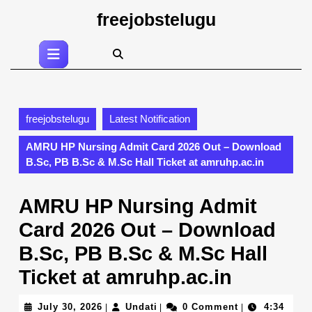
Skip
freejobstelugu
to
content
Open
Skip
Button
to
content
freejobstelugu
Latest Notification
AMRU HP Nursing Admit Card 2026 Out – Download
B.Sc, PB B.Sc & M.Sc Hall Ticket at amruhp.ac.in
AMRU HP Nursing Admit
Card 2026 Out – Download
B.Sc, PB B.Sc & M.Sc Hall
Ticket at amruhp.ac.in
July
Undati
July 30, 2026
Undati
0 Comment
4:34
|
|
|