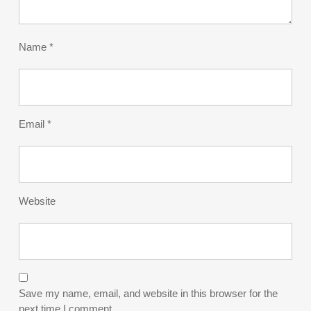
Name
*
Email
*
Website
Save my name, email, and website in this browser for the
next time I comment.