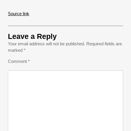
Source link
Leave a Reply
Your email address will not be published.
Required fields are
marked
*
Comment
*