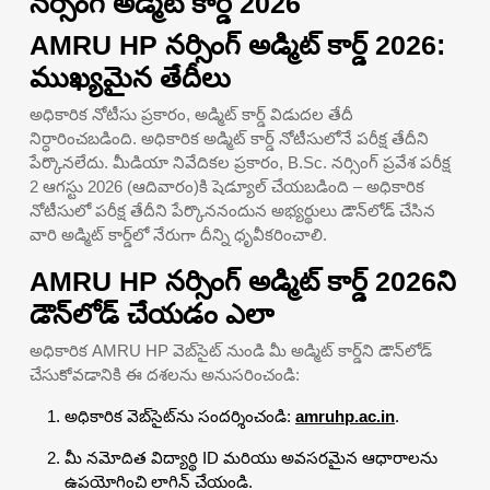
నర్సింగ్ అడ్మిట్ కార్డ్ 2026
AMRU HP నర్సింగ్ అడ్మిట్ కార్డ్ 2026:
ముఖ్యమైన తేదీలు
అధికారిక నోటీసు ప్రకారం, అడ్మిట్ కార్డ్ విడుదల తేదీ
నిర్ధారించబడింది. అధికారిక అడ్మిట్ కార్డ్ నోటీసులోనే పరీక్ష తేదీని
పేర్కొనలేదు. మీడియా నివేదికల ప్రకారం, B.Sc. నర్సింగ్ ప్రవేశ పరీక్ష
2 ఆగస్టు 2026 (ఆదివారం)కి షెడ్యూల్ చేయబడింది – అధికారిక
నోటీసులో పరీక్ష తేదీని పేర్కొననందున అభ్యర్థులు డౌన్‌లోడ్ చేసిన
వారి అడ్మిట్ కార్డ్‌లో నేరుగా దీన్ని ధృవీకరించాలి.
AMRU HP నర్సింగ్ అడ్మిట్ కార్డ్ 2026ని
డౌన్‌లోడ్ చేయడం ఎలా
అధికారిక AMRU HP వెబ్‌సైట్ నుండి మీ అడ్మిట్ కార్డ్‌ని డౌన్‌లోడ్
చేసుకోవడానికి ఈ దశలను అనుసరించండి:
అధికారిక వెబ్‌సైట్‌ను సందర్శించండి:
amruhp.ac.in
.
మీ నమోదిత విద్యార్థి ID మరియు అవసరమైన ఆధారాలను
ఉపయోగించి లాగిన్ చేయండి.