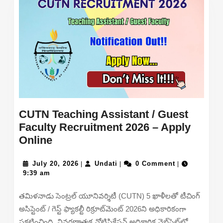
CUTN Teaching Assistant / Guest
Faculty Recruitment 2026 – Apply
CUTN
Online
Teaching
Assistant
July
Undati
July 20, 2026
Undati
0 Comment
|
|
|
20,
9:39 am
/
2026
Guest
తమిళనాడు సెంట్రల్ యూనివర్శిటీ (CUTN) 5 ఖాళీలతో టీచింగ్
Faculty
అసిస్టెంట్ / గెస్ట్ ఫ్యాకల్టీ రిక్రూట్‌మెంట్ 2026ని అధికారికంగా
Recruitment
ప్రకటించింది. వివరణాత్మక నోటిఫికేషన్ అధికారిక వెబ్‌సైట్‌లో