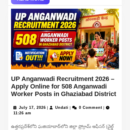
MORE
UP Anganwadi Recruitment 2026 –
Apply Online for 508 Anganwadi
UP
Worker Posts in Ghaziabad District
Ang
July
Undati
Recr
July 17, 2026
Undati
0 Comment
|
|
|
17,
11:26 am
2026
2026
–
ఉత్తరప్రదేశ్‌లోని ఘజియాబాద్‌లోని జిల్లా ప్రోగ్రామ్ ఆఫీసర్ (చైల్డ్