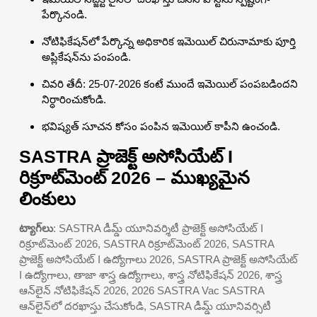
పేర్కొనండి.
నోటిఫికేషన్‌లో పేర్కొన్న అధికారిక ఇమెయిల్ చిరునామాకు పూర్తి
అప్లికేషన్‌ను పంపండి.
చివరి తేదీ: 25-07-2026 కంటే ముందే ఇమెయిల్ పంపబడిందని
నిర్ధారించుకోండి.
భవిష్యత్ సూచన కోసం పంపిన ఇమెయిల్ కాపీని ఉంచండి.
SASTRA ప్రాజెక్ట్ అసోసియేట్ I
రిక్రూట్‌మెంట్ 2026 – ముఖ్యమైన
లింకులు
ట్యాగ్‌లు
: SASTRA డీమ్డ్ యూనివర్శిటీ ప్రాజెక్ట్ అసోసియేట్ I
రిక్రూట్‌మెంట్ 2026, SASTRA రిక్రూట్‌మెంట్ 2026, SASTRA
ప్రాజెక్ట్ అసోసియేట్ I ఉద్యోగాలు 2026, SASTRA ప్రాజెక్ట్ అసోసియేట్
I ఉద్యోగాలు, తాజా శాస్త్ర ఉద్యోగాలు, శాస్త్ర నోటిఫికేషన్ 2026, శాస్త్ర
ఆన్‌లైన్ నోటిఫికేషన్ 2026, 2026 SASTRA Vac SASTRA
ఆన్‌లైన్‌లో దరఖాస్తు చేసుకోండి, SASTRA డీమ్డ్ యూనివర్సిటీ