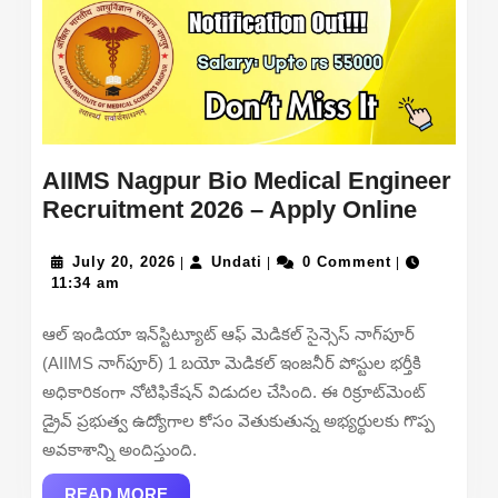
AIIMS Nagpur Bio Medical Engineer
AIIMS
Recruitment 2026 – Apply Online
Nagpu
July
Undati
Bio
July 20, 2026
Undati
0 Comment
|
|
|
20,
11:34 am
Medica
2026
Engine
ఆల్ ఇండియా ఇన్‌స్టిట్యూట్ ఆఫ్ మెడికల్ సైన్సెస్ నాగ్‌పూర్
Recrui
(AIIMS నాగ్‌పూర్) 1 బయో మెడికల్ ఇంజనీర్ పోస్టుల భర్తీకి
2026
అధికారికంగా నోటిఫికేషన్ విడుదల చేసింది. ఈ రిక్రూట్‌మెంట్
–
డ్రైవ్ ప్రభుత్వ ఉద్యోగాల కోసం వెతుకుతున్న అభ్యర్థులకు గొప్ప
Apply
అవకాశాన్ని అందిస్తుంది.
Online
READ
READ MORE