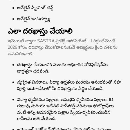
ఆన్‌లైన్ స్క్రీనింగ్ టెస్ట్
ఆన్‌లైన్ ఇంటర్వ్యూ
ఎలా దరఖాస్తు చేయాలి
ఇమెయిల్ ద్వారా SASTRA ప్రాజెక్ట్ అసోసియేట్ – I రిక్రూట్‌మెంట్
2026 కోసం దరఖాస్తు చేసుకోవాలనుకునే అభ్యర్థులు క్రింది దశలను
అనుసరించాలి.
దరఖాస్తు చేయడానికి ముందు అధికారిక నోటిఫికేషన్‌ను
జాగ్రత్తగా చదవండి.
వ్యక్తిగత వివరాలు, విద్యా అర్హతలు మరియు అనుభవంతో సహా
పూర్తి బయో-డేటాతో మీ దరఖాస్తును సిద్ధం చేయండి.
విద్యా ధృవీకరణ పత్రాలు, అనుభవ ధృవీకరణ పత్రాలు, ID
రుజువు మరియు ఇటీవలి పాస్‌పోర్ట్-పరిమాణ ఫోటోగ్రాఫ్‌లు
వంటి అన్ని అవసరమైన పత్రాల స్వీయ-ధృవీకరించబడిన
కాపీలను జత చేయండి.
ఇమెయిల్ సబ్జెక్ట్ లైన్‌లో దరఖాస్తు చేసిన పోస్ట్‌ను స్పష్టంగా