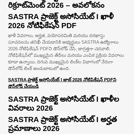
రిక్రూట్‌మెంట్ 2026 – అవలోకనం
SASTRA ప్రాజెక్ట్ అసోసియేట్ I ఖాళీ
2026 నోటిఫికేషన్ PDF
ఖాళీ వివరాలు, అర్హత, వయోపరిమితి మరియు దరఖాస్తు
సూచనలను తనిఖీ చేయడానికి అభ్యర్థులు SASTRA ఉద్యోగాలు
2026 నోటిఫికేషన్ PDFని డౌన్‌లోడ్ చేసి, జాగ్రత్తగా చదవాలి.
నోటిఫికేషన్‌లో ముఖ్యమైన తేదీలు మరియు ఎంపిక ప్రక్రియ వివరాలు
కూడా ఉన్నాయి. దిగువ ముఖ్యమైన లింక్‌ల విభాగంలో నేరుగా
డౌన్‌లోడ్ లింక్ అందుబాటులో ఉంది.
SASTRA ప్రాజెక్ట్ అసోసియేట్ I జాబ్ 2026 నోటిఫికేషన్ PDFని
డౌన్‌లోడ్ చేయండి
SASTRA ప్రాజెక్ట్ అసోసియేట్ I ఖాళీల
వివరాలు 2026
SASTRA ప్రాజెక్ట్ అసోసియేట్ I అర్హత
ప్రమాణాలు 2026