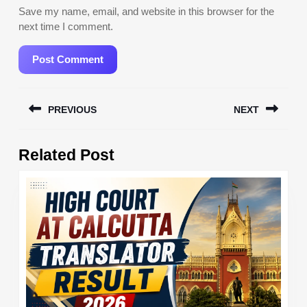
Save my name, email, and website in this browser for the
next time I comment.
Post
PREVIOUS
NEXT
navigation
Previous
Next
Related Post
post:
post: