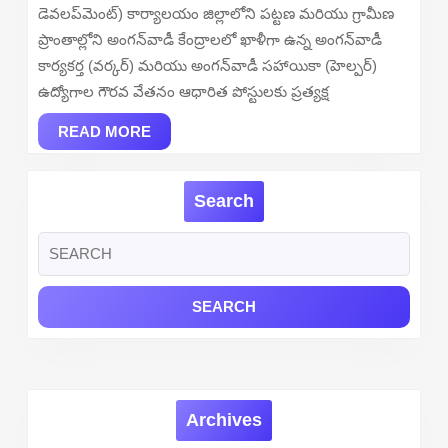
Appl
డెవలప్‌మెంట్) కార్యాలయం జిల్లాలోని పట్టణ మరియు గ్రామీణ
Onli
ప్రాంతాల్లోని అంగన్‌వాడీ కేంద్రాలలో ఖాళీగా ఉన్న అంగన్‌వాడీ
for
కార్యకర్త (వర్కర్) మరియు అంగన్‌వాడీ సహాయికా (హెల్పర్)
508
ఉద్యోగాల గౌరవ వేతనం ఆధారిత పోస్టులకు ప్రత్యక్ష
Ang
READ
Wor
READ MORE
MORE
Post
in
Search
Ghaz
Distr
Search
for:
Archives