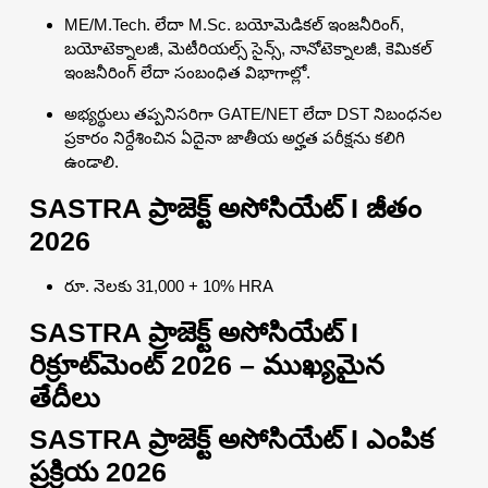
ME/M.Tech. లేదా M.Sc. బయోమెడికల్ ఇంజనీరింగ్,
బయోటెక్నాలజీ, మెటీరియల్స్ సైన్స్, నానోటెక్నాలజీ, కెమికల్
ఇంజనీరింగ్ లేదా సంబంధిత విభాగాల్లో.
అభ్యర్థులు తప్పనిసరిగా GATE/NET లేదా DST నిబంధనల
ప్రకారం నిర్దేశించిన ఏదైనా జాతీయ అర్హత పరీక్షను కలిగి
ఉండాలి.
SASTRA ప్రాజెక్ట్ అసోసియేట్ I జీతం
2026
రూ. నెలకు 31,000 + 10% HRA
SASTRA ప్రాజెక్ట్ అసోసియేట్ I
రిక్రూట్‌మెంట్ 2026 – ముఖ్యమైన
తేదీలు
SASTRA ప్రాజెక్ట్ అసోసియేట్ I ఎంపిక
ప్రక్రియ 2026