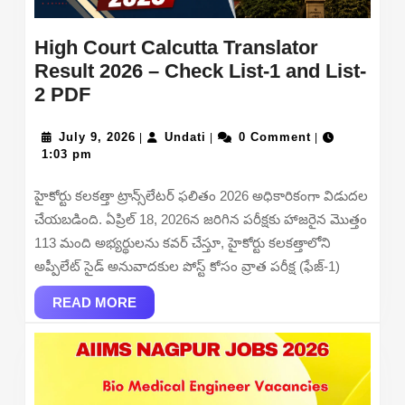
High Court Calcutta Translator
Result 2026 – Check List-1 and List-
High
2 PDF
Court
Calcutta
July
Undati
July 9, 2026
Undati
0 Comment
|
|
|
9,
1:03 pm
Translator
2026
Result
హైకోర్టు కలకత్తా ట్రాన్స్‌లేటర్ ఫలితం 2026 అధికారికంగా విడుదల
2026
చేయబడింది. ఏప్రిల్ 18, 2026న జరిగిన పరీక్షకు హాజరైన మొత్తం
–
113 మంది అభ్యర్థులను కవర్ చేస్తూ, హైకోర్టు కలకత్తాలోని
Check
అప్పీలేట్ సైడ్ అనువాదకుల పోస్ట్ కోసం వ్రాత పరీక్ష (ఫేజ్-1)
List-
1
READ
READ MORE
MORE
and
List-
2
PDF