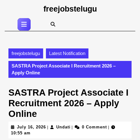
Skip
freejobstelugu
to
content
Open
Skip
Button
to
content
freejobstelugu
Latest Notification
SASTRA Project Associate I Recruitment 2026 –
Apply Online
SASTRA Project Associate I
Recruitment 2026 – Apply
Online
July
Undati
July 16, 2026
Undati
0 Comment
|
|
|
16,
10:55 am
2026