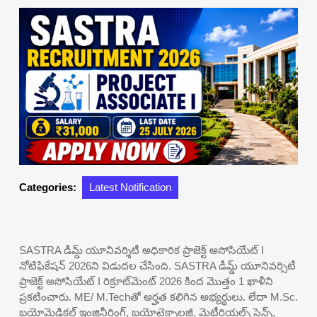
Categories:
Latest Notification
SASTRA డీమ్డ్ యూనివర్శిటీ అధికారిక ప్రాజెక్ట్ అసోసియేట్ I
నోటిఫికేషన్ 2026ని విడుదల చేసింది. SASTRA డీమ్డ్ యూనివర్సిటీ
ప్రాజెక్ట్ అసోసియేట్ I రిక్రూట్‌మెంట్ 2026 కింద మొత్తం 1 ఖాళీని
ప్రకటించారు. ME/ M.Techతో అర్హత కలిగిన అభ్యర్థులు. లేదా M.Sc.
బయోమెడికల్ ఇంజినీరింగ్, బయోటెక్నాలజీ, మెటీరియల్స్ సైన్స్,