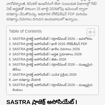
నానోటెక్నాలజీ, కెమికల్ ఇంజనీరింగ్ లేదా సంబంధిత విభాగాల్లో గేట్/
నెట్ అర్హతతో పాటుగా 25 జూలై 2026లోపు ఇమెయిల్ ద్వారా
దరఖాస్తు చేసుకోవచ్చు. అధికారిక నోటిఫికేషన్ PDF మరియు
దరఖాస్తు వివరాలు దిగువన అందుబాటులో ఉన్నాయి.
Table of Contents
SASTRA ప్రాజెక్ట్ అసోసియేట్ I రిక్రూట్‌మెంట్ 2026 – అవలోకనం
SASTRA ప్రాజెక్ట్ అసోసియేట్ I ఖాళీ 2026 నోటిఫికేషన్ PDF
SASTRA ప్రాజెక్ట్ అసోసియేట్ I ఖాళీల వివరాలు 2026
SASTRA ప్రాజెక్ట్ అసోసియేట్ I అర్హత ప్రమాణాలు 2026
SASTRA ప్రాజెక్ట్ అసోసియేట్ I జీతం 2026
SASTRA ప్రాజెక్ట్ అసోసియేట్ I రిక్రూట్‌మెంట్ 2026 – ముఖ్యమైన
తేదీలు
SASTRA ప్రాజెక్ట్ అసోసియేట్ I ఎంపిక ప్రక్రియ 2026
ఎలా దరఖాస్తు చేయాలి
SASTRA ప్రాజెక్ట్ అసోసియేట్ I రిక్రూట్‌మెంట్ 2026 – ముఖ్యమైన
లింకులు
SASTRA ప్రాజెక్ట్ అసోసియేట్ I