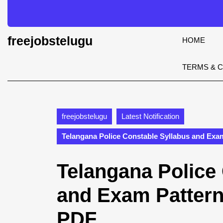
Skip
to
content
Skip
freejobstelugu
HOME
to
content
TERMS & 
freejobstelugu
Latest Notification
Telangana Police Constable Syllabus and Exa
Telangana Police
and Exam Pattern
PDF