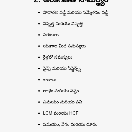
సాధారణ వడ్డీ మరియు సమ్మేళనం వడ్డీ
నిష్పత్తి మరియు నిష్పత్తి
సగటులు
యుగాల మీద సమస్యలు
రైళ్లలో సమస్యలు
పైప్స్ మరియు సిస్టెర్న్స్
శాతాలు
లాభం మరియు నష్టం
సమయం మరియు పని
LCM మరియు HCF
సమయం, వేగం మరియు దూరం