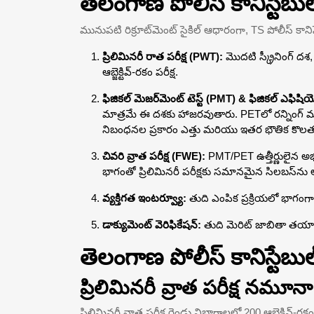
తెలంగాణ పోలీస్ కానిస్టేబుల
మునుపటి రిక్రూట్‌మెంట్ సైకిల్ ఆధారంగా, TS పోలీస్ కానిస్
ప్రిలిమినరీ రాత పరీక్ష (PWT):
మొదటి స్క్రీనింగ్ దశ, 
ఆబ్జెక్టివ్-రకం పరీక్ష.
ఫిజికల్ మెజర్‌మెంట్ టెస్ట్ (PMT) & ఫిజికల్ ఎఫిషియెన
మాత్రమే ఈ దశకు హాజరవుతారు. PETలో రన్నింగ్ 
నిబంధనల ప్రకారం ఎత్తు మరియు ఇతర భౌతిక కొలతలన
చివరి వ్రాత పరీక్ష (FWE):
PMT/PET ఉత్తీర్ణులైన అభ్య
భాగంతో ప్రిలిమినరీ పరీక్షకు సమానమైన సిలబస్‌ను అ
వ్యక్తిగత ఇంటర్వ్యూ:
తుది ఎంపిక ప్రక్రియలో భాగంగా
డాక్యుమెంట్ వెరిఫికేషన్:
తుది మెరిట్ జాబితా తయా
తెలంగాణ పోలీస్ కానిస్టేబుల
ప్రిలిమినరీ వ్రాత పరీక్ష నమూనా
ప్రిలిమినరీ వ్రాత పరీక్ష రెండు విభాగాలలో 200 ఆబ్జెక్టివ్-