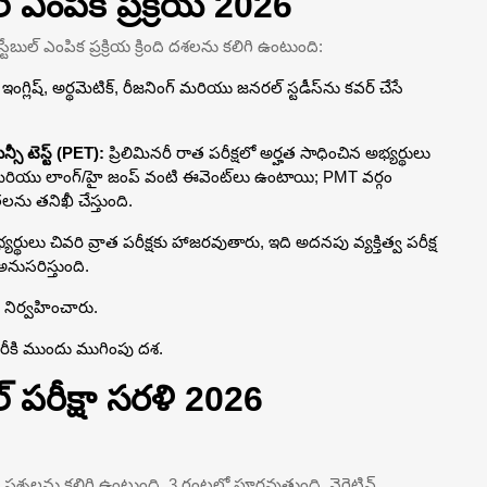
్ ఎంపిక ప్రక్రియ 2026
టేబుల్ ఎంపిక ప్రక్రియ క్రింది దశలను కలిగి ఉంటుంది:
ఇంగ్లిష్, అర్థమెటిక్, రీజనింగ్ మరియు జనరల్ స్టడీస్‌ను కవర్ చేసే
్సీ టెస్ట్ (PET):
ప్రిలిమినరీ రాత పరీక్షలో అర్హత సాధించిన అభ్యర్థులు
మరియు లాంగ్/హై జంప్ వంటి ఈవెంట్‌లు ఉంటాయి; PMT వర్గం
ు తనిఖీ చేస్తుంది.
ర్థులు చివరి వ్రాత పరీక్షకు హాజరవుతారు, ఇది అదనపు వ్యక్తిత్వ పరీక్ష
నుసరిస్తుంది.
 నిర్వహించారు.
రీకి ముందు ముగింపు దశ.
్ పరీక్షా సరళి 2026
రకం ప్రశ్నలను కలిగి ఉంటుంది, 3 గంటల్లో పూర్తవుతుంది. నెగెటివ్