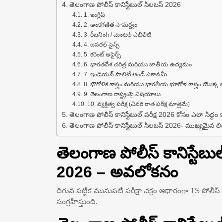
తెలంగాణ పోలీస్ కానిస్టేబుల్ సిలబస్ 2026
1. ఇంగ్లీష్
2. అంకగణిత సామర్థ్యం
3. రీజనింగ్ / మెంటల్ ఎబిలిటీ
4. జనరల్ సైన్స్
5. కరెంట్ అఫైర్స్
6. భారతదేశ చరిత్ర మరియు జాతీయ ఉద్యమం
7. ఇండియన్ పాలిటీ అండ్ ఎకానమీ
8. భౌగోళిక శాస్త్రం మరియు భారతీయ భూగోళ శాస్త్రం యొక్క 
9. తెలంగాణ రాష్ట్రంపై విషయాలు
10. వ్యక్తిత్వ పరీక్ష (చివరి రాత పరీక్ష మాత్రమే)
తెలంగాణ పోలీస్ కానిస్టేబుల్ పరీక్ష 2026 కోసం ఎలా సిద్ధం 
తెలంగాణ పోలీస్ కానిస్టేబుల్ సిలబస్ 2026- ముఖ్యమైన ల
తెలంగాణ పోలీస్ కానిస్టేబ
2026 – అవలోకనం
దిగువ పట్టిక మునుపటి పరీక్షా చక్రం ఆధారంగా TS పోలీస్
సంగ్రహిస్తుంది.