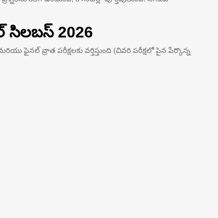
ుల్ సిలబస్ 2026
రియు ఫైనల్ వ్రాత పరీక్షలకు వర్తిస్తుంది (చివరి పరీక్షలో పైన పేర్కొన్న