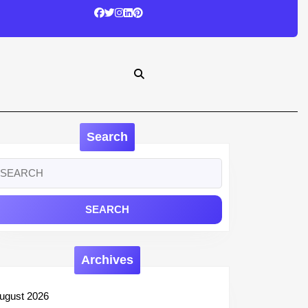
Search
earch
r:
Archives
ugust 2026