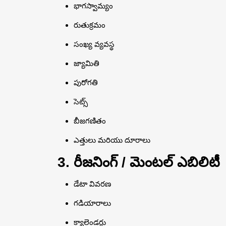
భాగస్వామ్యం
రుతుక్రమం
సంఖ్య వ్యవస్థ
జ్యామితి
పురోగతి
సెట్స్
బీజగణితం
ఎత్తులు మరియు దూరాలు
3. రీజనింగ్ / మెంటల్ ఎబిలిటీ
డేటా వివరణ
గడియారాలు
క్యాలెండర్లు