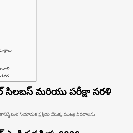
సూత్రాలు
కావాలి
ింకులు
ుల్ సిలబస్ మరియు పరీక్షా సరళి
 కానిస్టేబుల్ నియామక ప్రక్రియ యొక్క ముఖ్య వివరాలను