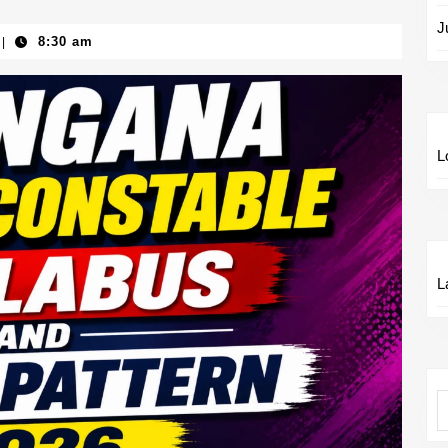
J
8:30 am
|
L
L