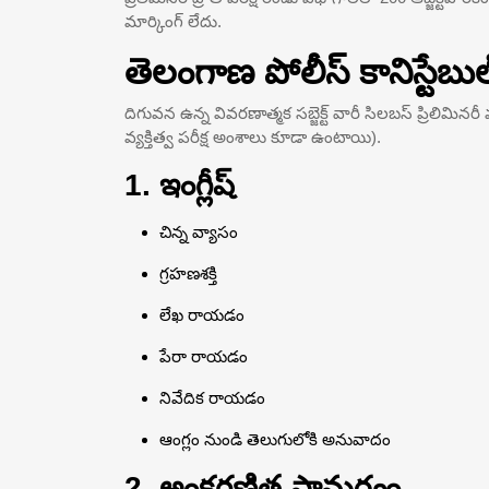
మార్కింగ్ లేదు.
తెలంగాణ పోలీస్ కానిస్టేబ
దిగువన ఉన్న వివరణాత్మక సబ్జెక్ట్ వారీ సిలబస్ ప్రిలిమినరీ మ
వ్యక్తిత్వ పరీక్ష అంశాలు కూడా ఉంటాయి).
1. ఇంగ్లీష్
చిన్న వ్యాసం
గ్రహణశక్తి
లేఖ రాయడం
పేరా రాయడం
నివేదిక రాయడం
ఆంగ్లం నుండి తెలుగులోకి అనువాదం
2. అంకగణిత సామర్థ్యం