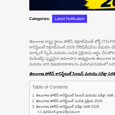
Categories:
Latest Notification
తెలంగాణ రాష్ట్ర స్థాయి పోలీస్ రిక్రూట్‌మెంట్ బోర్డ్ (
కానిస్టేబుల్ రిక్రూట్‌మెంట్ 2026 నోటిఫికేషన్‌ను విడుదల చేస
మార్కింగ్ స్కీమ్ మరియు ఎంపిక ప్రక్రియను అర్థం చేసుకోవడ
రెండింటిపై స్పష్టమైన అవగాహన అభ్యర్థులకు తెలంగాణ పోలీ
మరియు వారి విజయావకాశాలను మెరుగుపరచడంలో సహ
తెలంగాణ పోలీస్ కానిస్టేబుల్ సిలబస్ మరియు పరీక్షా సరళి 
Table of Contents
తెలంగాణ పోలీస్ కానిస్టేబుల్ సిలబస్ మరియు పరీక్షా సర
తెలంగాణ పోలీస్ కానిస్టేబుల్ ఎంపిక ప్రక్రియ 2026
తెలంగాణ పోలీస్ కానిస్టేబుల్ పరీక్షా సరళి 2026
ప్రిలిమినరీ వ్రాత పరీక్ష నమూనా