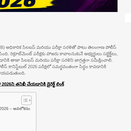
TSLPRB) అధికారిక సిలబస్ మరియు పరీక్షా సరళితో పాటు తెలంగాణ పోలీస్
ింది. రిక్రూట్‌మెంట్ పరీక్షకు హాజరు కావాలనుకునే అభ్యర్థులు సబ్జెక్ట్‌లు,
ానికి తాజా సిలబస్ మరియు పరీక్షా సరళిని జాగ్రత్తగా సమీక్షించాలి.
స్ కానిస్టేబుల్ 2026 పరీక్షలో సమర్థవంతంగా సిద్ధం కావడానికి
ాయపడుతుంది.
2026ని తనిఖీ చేయడానికి డైరెక్ట్ లింక్
ళి 2026 – అవలోకనం