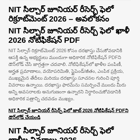
NIT సిల్చార్ జూనియర్ రీసెర్చ్ ఫెలో
రిక్రూట్‌మెంట్ 2026 – అవలోకనం
NIT సిల్చార్ జూనియర్ రీసెర్చ్ ఫెలో ఖాళీ
2026 నోటిఫికేషన్ PDF
NIT సిల్చార్ రిక్రూట్‌మెంట్ 2026 కోసం దరఖాస్తు చేసుకోవడానికి
ఆసక్తి ఉన్న అభ్యర్థులు ముందుగా అధికారిక నోటిఫికేషన్ PDFని
డౌన్‌లోడ్ చేసి జాగ్రత్తగా చదవాలి. నోటిఫికేషన్‌లో ఖాళీల పంపిణీ,
అర్హత ప్రమాణాలు, వయోపరిమితి, స్టైపెండ్/జీతం, ఎంపిక ప్రక్రియ,
ముఖ్యమైన తేదీలు మరియు దరఖాస్తు సూచనల గురించి పూర్తి
వివరాలు ఉన్నాయి. దరఖాస్తు ఫారమ్‌ను సమర్పించే ముందు మీరు
అన్ని అవసరాలకు అనుగుణంగా ఉన్నారని నిర్ధారించుకోవడానికి
అధికారిక పత్రాన్ని చదవడం ముఖ్యం.
NIT సిల్చార్ జూనియర్ రీసెర్చ్ ఫెలో జాబ్ 2026 నోటిఫికేషన్ PDFని
డౌన్‌లోడ్ చేయండి
NIT సిల్చార్ జూనియర్ రీసెర్చ్ ఫెలో
ఖాళీల వివరాలు 2026