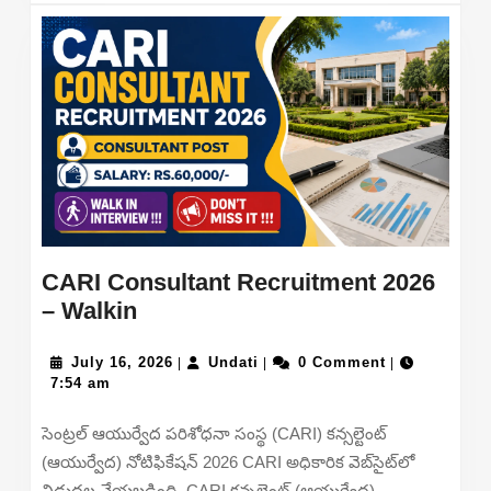
MORE
PG
Marksheet
at
aktu.ac.in
CARI Consultant Recruitment 2026
CARI
– Walkin
Consultant
Recruitment
July
Undati
July 16, 2026
Undati
0 Comment
|
|
|
16,
7:54 am
2026
2026
–
సెంట్రల్ ఆయుర్వేద పరిశోధనా సంస్థ (CARI) కన్సల్టెంట్
Walkin
(ఆయుర్వేద) నోటిఫికేషన్ 2026 CARI అధికారిక వెబ్‌సైట్‌లో
విడుదల చేయబడింది. CARI కన్సల్టెంట్ (ఆయుర్వేద)