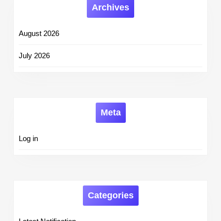
Archives
August 2026
July 2026
Meta
Log in
Categories