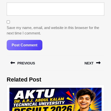
Save my name, email, and website in this browser for the
next time I comment.
Post
PREVIOUS
NEXT
navigation
Previous
Next
Related Post
post:
post: