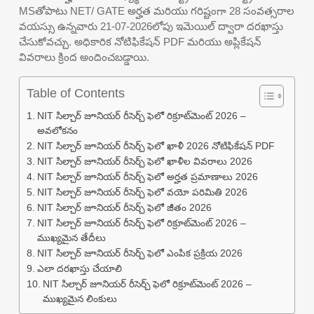
MSతోపాటు NET/ GATE అర్హత మరియు గరిష్టంగా 28 సంవత్సరాల
వయస్సు ఉన్నవారు 21-07-2026లోపు ఇమెయిల్ ద్వారా దరఖాస్తు
చేసుకోవచ్చు. అధికారిక నోటిఫికేషన్ PDF మరియు అప్లికేషన్
వివరాలు క్రింద అందించబడ్డాయి.
Table of Contents
NIT సిల్చార్ జూనియర్ రీసెర్చ్ ఫెలో రిక్రూట్‌మెంట్ 2026 –
అవలోకనం
NIT సిల్చార్ జూనియర్ రీసెర్చ్ ఫెలో ఖాళీ 2026 నోటిఫికేషన్ PDF
NIT సిల్చార్ జూనియర్ రీసెర్చ్ ఫెలో ఖాళీల వివరాలు 2026
NIT సిల్చార్ జూనియర్ రీసెర్చ్ ఫెలో అర్హత ప్రమాణాలు 2026
NIT సిల్చార్ జూనియర్ రీసెర్చ్ ఫెలో వయో పరిమితి 2026
NIT సిల్చార్ జూనియర్ రీసెర్చ్ ఫెలో జీతం 2026
NIT సిల్చార్ జూనియర్ రీసెర్చ్ ఫెలో రిక్రూట్‌మెంట్ 2026 –
ముఖ్యమైన తేదీలు
NIT సిల్చార్ జూనియర్ రీసెర్చ్ ఫెలో ఎంపిక ప్రక్రియ 2026
ఎలా దరఖాస్తు చేయాలి
NIT సిల్చార్ జూనియర్ రీసెర్చ్ ఫెలో రిక్రూట్‌మెంట్ 2026 –
ముఖ్యమైన లింకులు