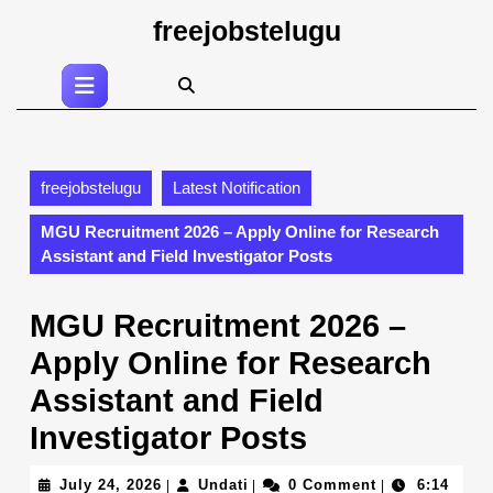
Skip
freejobstelugu
to
content
Open
Skip
Button
to
content
freejobstelugu
Latest Notification
MGU Recruitment 2026 – Apply Online for Research
Assistant and Field Investigator Posts
MGU Recruitment 2026 –
Apply Online for Research
Assistant and Field
Investigator Posts
July
Undati
July 24, 2026
Undati
0 Comment
6:14
|
|
|