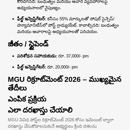
కోరదగినది: బంధుత్వం మరియు ఆచార వ్యవహారాలపై
అధ్యయనాలలో నైపుణ్యం.
ఫీల్డ్ ఇన్వెస్టిగేటర్:
కనీసం 55% మార్కులతో సోషల్ సైన్సెస్/
హ్యూమానిటీస్‌లో పోస్ట్ గ్రాడ్యుయేట్. కావాల్సినది: బంధుత్వం
మరియు ఆచారాలపై అధ్యయనాలతో పరిచయం.
జీతం / స్టైపెండ్
పరిశోధన సహాయకుడు:
రూ. 37,000/- pm
ఫీల్డ్ ఇన్వెస్టిగేటర్:
రూ. 20,000/- pm
MGU రిక్రూట్‌మెంట్ 2026 – ముఖ్యమైన
తేదీలు
ఎంపిక ప్రక్రియ
ఎలా దరఖాస్తు చేయాలి
MGU వివిధ పోస్ట్‌ల రిక్రూట్‌మెంట్ 2026 కోసం ఇమెయిల్ ద్వారా
దరఖాస్తు చేసుకోవాలనుకునే అభ్యర్థులు క్రింది దశలను