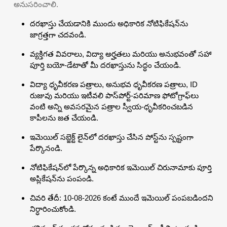
అనుసరించాలి.
దరఖాస్తు చేయడానికి ముందు అధికారిక నోటిఫికేషన్‌ను
జాగ్రత్తగా చదవండి.
వ్యక్తిగత వివరాలు, విద్యా అర్హతలు మరియు అనుభవంతో సహా
పూర్తి బయో-డేటాతో మీ దరఖాస్తును సిద్ధం చేయండి.
విద్యా ధృవీకరణ పత్రాలు, అనుభవ ధృవీకరణ పత్రాలు, ID
రుజువు మరియు ఇటీవలి పాస్‌పోర్ట్-పరిమాణ ఫోటోగ్రాఫ్‌లు
వంటి అన్ని అవసరమైన పత్రాల స్వీయ-ధృవీకరించబడిన
కాపీలను జత చేయండి.
ఇమెయిల్ సబ్జెక్ట్ లైన్‌లో దరఖాస్తు చేసిన పోస్ట్‌ను స్పష్టంగా
పేర్కొనండి.
నోటిఫికేషన్‌లో పేర్కొన్న అధికారిక ఇమెయిల్ చిరునామాకు పూర్తి
అప్లికేషన్‌ను పంపండి.
చివరి తేదీ: 10-08-2026 కంటే ముందే ఇమెయిల్ పంపబడిందని
నిర్ధారించుకోండి.