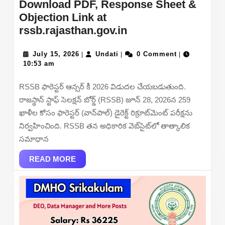
Download PDF, Response Sheet &
Objection Link at
RSSB
rssb.rajasthan.gov.in
Forester
July
Undati
Answer
July 15, 2026
Undati
0 Comment
|
|
|
15,
10:53 am
Key
2026
2026
RSSB ఫారెస్టర్ ఆన్సర్ కీ 2026 విడుదల చేయబడుతుంది.
–
రాజస్థాన్ స్టాఫ్ సెలక్షన్ బోర్డ్ (RSSB) జూన్ 28, 2026న 259
Download
ఖాళీల కోసం ఫారెస్టర్ (వాన్‌పాల్) డైరెక్ట్ రిక్రూట్‌మెంట్ పరీక్షను
PDF,
నిర్వహించింది. RSSB తన అధికారిక వెబ్‌సైట్‌లో తాత్కాలిక
Response
సమాధాన
Sheet
READ
&
READ MORE
MORE
Objection
Link
at
rssb.rajasthan.gov.