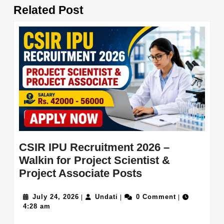
Previous
Next
Related Post
post:
post:
CSIR IPU Recruitment 2026 –
Walkin for Project Scientist &
CSIR
Project Associate Posts
IPU
July
Undati
Recruitment
July 24, 2026
Undati
0 Comment
|
|
|
24,
4:28 am
2026
2026