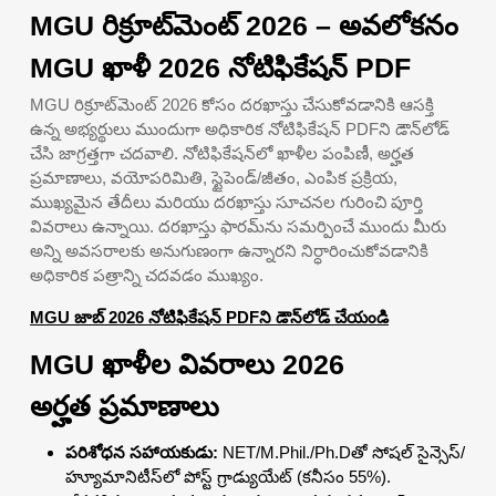
MGU రిక్రూట్‌మెంట్ 2026 – అవలోకనం
MGU ఖాళీ 2026 నోటిఫికేషన్ PDF
MGU రిక్రూట్‌మెంట్ 2026 కోసం దరఖాస్తు చేసుకోవడానికి ఆసక్తి
ఉన్న అభ్యర్థులు ముందుగా అధికారిక నోటిఫికేషన్ PDFని డౌన్‌లోడ్
చేసి జాగ్రత్తగా చదవాలి. నోటిఫికేషన్‌లో ఖాళీల పంపిణీ, అర్హత
ప్రమాణాలు, వయోపరిమితి, స్టైపెండ్/జీతం, ఎంపిక ప్రక్రియ,
ముఖ్యమైన తేదీలు మరియు దరఖాస్తు సూచనల గురించి పూర్తి
వివరాలు ఉన్నాయి. దరఖాస్తు ఫారమ్‌ను సమర్పించే ముందు మీరు
అన్ని అవసరాలకు అనుగుణంగా ఉన్నారని నిర్ధారించుకోవడానికి
అధికారిక పత్రాన్ని చదవడం ముఖ్యం.
MGU జాబ్ 2026 నోటిఫికేషన్ PDFని డౌన్‌లోడ్ చేయండి
MGU ఖాళీల వివరాలు 2026
అర్హత ప్రమాణాలు
పరిశోధన సహాయకుడు:
NET/M.Phil./Ph.Dతో సోషల్ సైన్సెస్/
హ్యూమానిటీస్‌లో పోస్ట్ గ్రాడ్యుయేట్ (కనీసం 55%).