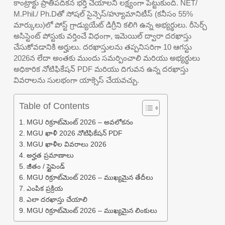
కాంట్రాక్టు ప్రాతిపదికన భర్తీ చేయాలని లక్ష్యంగా పెట్టుకుంది. NET/
M.Phil./ Ph.Dతో సోషల్ సైన్సెస్/హ్యూమానిటీస్ (కనీసం 55%
మార్కులు)లో పోస్ట్ గ్రాడ్యుయేట్ డిగ్రీని కలిగి ఉన్న అభ్యర్థులు. రీసెర్చ్
అసిస్టెంట్ పోస్టుకు వర్తించే విధంగా, ఇమెయిల్ ద్వారా దరఖాస్తు
చేసుకోవడానికి అర్హులు. దరఖాస్తులను తప్పనిసరిగా 10 ఆగస్టు
2026న లేదా అంతకు ముందు సమర్పించాలి మరియు అభ్యర్థులు
అధికారిక నోటిఫికేషన్ PDF మరియు దిగువన ఉన్న దరఖాస్తు
వివరాలను సులభంగా యాక్సెస్ చేయవచ్చు.
Table of Contents
MGU రిక్రూట్‌మెంట్ 2026 – అవలోకనం
MGU ఖాళీ 2026 నోటిఫికేషన్ PDF
MGU ఖాళీల వివరాలు 2026
అర్హత ప్రమాణాలు
జీతం / స్టైపెండ్
MGU రిక్రూట్‌మెంట్ 2026 – ముఖ్యమైన తేదీలు
ఎంపిక ప్రక్రియ
ఎలా దరఖాస్తు చేయాలి
MGU రిక్రూట్‌మెంట్ 2026 – ముఖ్యమైన లింకులు