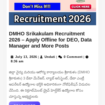
DMHO Srikakulam Recruitment
2026 – Apply Offline for DEO, Data
DMHO
Manager and More Posts
Srikakulam
July
Undati
Recruitment
July 13, 2026
Undati
0 Comment
|
|
|
13,
8:36 am
2026
2026
–
జిల్లా వైద్య మరియు ఆరోగ్య కార్యాలయం శ్రీకాకుళం (DMHO
Apply
శ్రీకాకుళం) 3 డేటా మేనేజర్, ల్యాబ్ అసిస్టెంట్, డేటా ఎంట్రీ
Offline
ఆపరేటర్ ఉద్యోగాల భర్తీకి అధికారికంగా నోటిఫికేషన్ విడుదల
for
చేసింది. ఈ రిక్రూట్‌మెంట్ డ్రైవ్ హెల్త్‌కేర్ ఉద్యోగాల కోసం
DEO,
చూస్తున్న అభ్యర్థులకు
Data