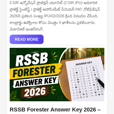
–
CSIR ఇన్నోవేషన్ ప్రొటెక్షన్ యూనిట్ (CSIR IPU) అధికారిక
Walkin
ప్రాజెక్ట్ సైంటిస్ట్ / ప్రాజెక్ట్ అసోసియేట్-సీనియర్ PAT నోటిఫికేషన్
for
2026ని ప్రకటన సంఖ్య IPU/02/2026 క్రింద విడుదల చేసింది.
Project
కాంట్రాక్టు ఉద్యోగాల కోసం మొత్తం 5 ఖాళీలను ప్రకటించారు.
Scientist
మెకానికల్ ఇంజినీరింగ్,
&
READ
Project
READ MORE
MORE
Associate
Posts
RSSB Forester Answer Key 2026 –