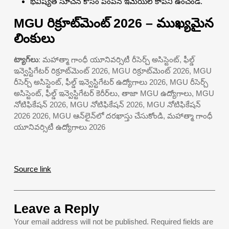
భవిష్యత్ సూచన కోసం పంపిన ఇమెయిల్ కాపీని ఉంచండి.
MGU రిక్రూట్‌మెంట్ 2026 – ముఖ్యమైన
లింకులు
ట్యాగ్‌లు
: మహాత్మా గాంధీ యూనివర్సిటీ రీసెర్చ్ అసిస్టెంట్, ఫీల్డ్
ఇన్వెస్టిగేటర్ రిక్రూట్‌మెంట్ 2026, MGU రిక్రూట్‌మెంట్ 2026, MGU
రీసెర్చ్ అసిస్టెంట్, ఫీల్డ్ ఇన్వెస్టిగేటర్ ఉద్యోగాలు 2026, MGU రీసెర్చ్
అసిస్టెంట్, ఫీల్డ్ ఇన్వెస్టిగేటర్ కెరీర్‌లు, తాజా MGU ఉద్యోగాలు, MGU
నోటిఫికేషన్ 2026, MGU నోటిఫికేషన్ 2026, MGU నోటిఫికేషన్
2026 2026, MGU ఆన్‌లైన్‌లో దరఖాస్తు చేసుకోండి, మహాత్మా గాంధీ
యూనివర్సిటీ ఉద్యోగాలు 2026
Source link
Leave a Reply
Your email address will not be published.
Required fields are