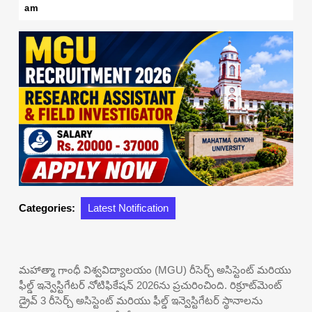
24,
am
2026
Categories:
Latest Notification
మహాత్మా గాంధీ విశ్వవిద్యాలయం (MGU) రీసెర్చ్ అసిస్టెంట్ మరియు
ఫీల్డ్ ఇన్వెస్టిగేటర్ నోటిఫికేషన్ 2026ను ప్రచురించింది. రిక్రూట్‌మెంట్
డ్రైవ్ 3 రీసెర్చ్ అసిస్టెంట్ మరియు ఫీల్డ్ ఇన్వెస్టిగేటర్ స్థానాలను