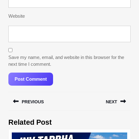
Website
Save my name, email, and website in this browser for the
next time I comment.
Post
PREVIOUS
NEXT
navigation
Previous
Next
Related Post
post:
post: