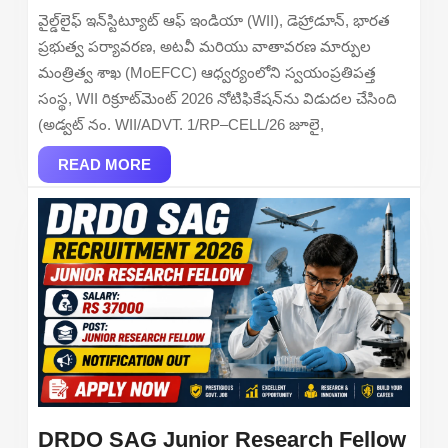
Apply
వైల్డ్‌లైఫ్ ఇన్‌స్టిట్యూట్ ఆఫ్ ఇండియా (WII), డెహ్రాడూన్, భారత
Online
ప్రభుత్వ పర్యావరణ, అటవీ మరియు వాతావరణ మార్పుల
for
మంత్రిత్వ శాఖ (MoEFCC) ఆధ్వర్యంలోని స్వయంప్రతిపత్త
20
సంస్థ, WII రిక్రూట్‌మెంట్ 2026 నోటిఫికేషన్‌ను విడుదల చేసింది
Project
(అడ్వట్ నం. WII/ADVT. 1/RP–CELL/26 జూలై,
Assistant,
READ
Field
READ MORE
MORE
Worker
and
More
Posts
DRDO SAG Junior Research Fellow