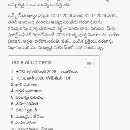
అద్భుతమైన అవకాశాన్ని అందిస్తుంది.
ఆన్‌లైన్ దరఖాస్తు ప్రక్రియ 10-07-2026 నుండి 31-07-2026 వరకు
తెరిచి ఉంటుంది మరియు అభ్యర్థులు తమ దరఖాస్తులను
గడువులోపు పూర్తి చేయాలని గట్టిగా సూచించారు. దిగువన, మీరు
ప్రాజెక్ట్ ఆఫీసర్ రిక్రూట్‌మెంట్ 2026 యొక్క పూర్తి వివరాలను, ఖాళీల
విభజన, అర్హత, వయోపరిమితి, జీతం, ఎంపిక ప్రక్రియ, దరఖాస్తు
విధానం మరియు ముఖ్యమైన లింక్‌లతో సహా పొందవచ్చు.
Table of Contents
HCSL రిక్రూట్‌మెంట్ 2026 – అవలోకనం
HCSL ఖాళీ 2026 నోటిఫికేషన్ PDF
ఖాళీ వివరాలు
అర్హత ప్రమాణాలు
దరఖాస్తు రుసుము
వయో పరిమితి
జీతం / స్టైపెండ్
ముఖ్యమైన తేదీలు
ఎంపిక ప్రక్రియ
ఎలా దరఖాస్తు చేయాలి