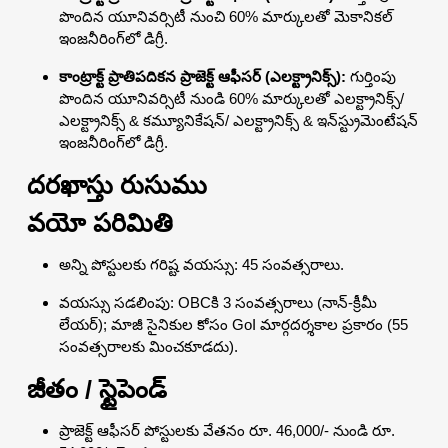
పొందిన యూనివర్సిటీ నుంచి 60% మార్కులతో మెకానికల్
ఇంజనీరింగ్‌లో డిగ్రీ.
కాంట్రాక్ట్ ప్రాతిపదికన ప్రాజెక్ట్ ఆఫీసర్ (ఎలక్ట్రానిక్స్):
గుర్తింపు
పొందిన యూనివర్సిటీ నుండి 60% మార్కులతో ఎలక్ట్రానిక్స్/
ఎలక్ట్రానిక్స్ & కమ్యూనికేషన్/ ఎలక్ట్రానిక్స్ & ఇన్‌స్ట్రుమెంటేషన్
ఇంజనీరింగ్‌లో డిగ్రీ.
దరఖాస్తు రుసుము
వయో పరిమితి
అన్ని పోస్టులకు గరిష్ట వయస్సు: 45 సంవత్సరాలు.
వయస్సు సడలింపు: OBCకి 3 సంవత్సరాలు (నాన్-క్రీమీ
లేయర్); మాజీ సైనికుల కోసం GoI మార్గదర్శకాల ప్రకారం (55
సంవత్సరాలకు మించకూడదు).
జీతం / స్టైపెండ్
ప్రాజెక్ట్ ఆఫీసర్ పోస్టులకు వేతనం రూ. 46,000/- నుండి రూ.