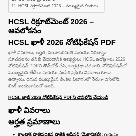
HCSL రిక్రూట్‌మెంట్ 2026 – ముఖ్యమైన లింకులు
HCSL రిక్రూట్‌మెంట్ 2026 –
అవలోకనం
HCSL ఖాళీ 2026 నోటిఫికేషన్ PDF
ఖాళీ వివరాలు, అర్హత, వయోపరిమితి మరియు దరఖాస్తు
సూచనలను తనిఖీ చేయడానికి అభ్యర్థులు HCSL ఉద్యోగాలు 2026
నోటిఫికేషన్ PDFని డౌన్‌లోడ్ చేసి, జాగ్రత్తగా చదవాలి. నోటిఫికేషన్‌లో
ముఖ్యమైన తేదీలు మరియు ఎంపిక ప్రక్రియ వివరాలు కూడా
ఉన్నాయి. దిగువ ముఖ్యమైన లింక్‌ల విభాగంలో నేరుగా డౌన్‌లోడ్
లింక్ అందుబాటులో ఉంది.
HCSL జాబ్ 2026 నోటిఫికేషన్ PDFని డౌన్‌లోడ్ చేయండి
ఖాళీ వివరాలు
అర్హత ప్రమాణాలు
కాంట్రాక్ట్ ప్రాతిపదికన ప్రాజెక్ట్ ఆఫీసర్ (మెకానికల్):
గుర్తింపు