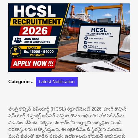
Categories:
Latest Notification
హుగ్లీ కొచ్చిన్ షిప్‌యార్డ్ (HCSL) రిక్రూట్‌మెంట్ 2026: హుగ్లీ కొచ్చిన్
షిప్‌యార్డ్ 3 ప్రాజెక్ట్ ఆఫీసర్ పోస్టుల కోసం అధికారిక నోటిఫికేషన్‌ను
విడుదల చేసింది, పశ్చిమ బెంగాల్‌లోని అర్హులైన అభ్యర్థుల నుండి
దరఖాస్తులను ఆహ్వానిస్తుంది. ఈ రిక్రూట్‌మెంట్ స్థిరమైన మరియు
మంచి జీతంతో కూడిన ప్రభుత్వ ఉద్యోగాలను కోరుకునే అభ్యర్థులకు