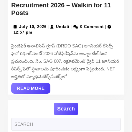
Recruitment 2026 – Walkin for 11
DRDO
Posts
SAG
Junior
July
Undati
July 10, 2026
Undati
0 Comment
|
|
|
10,
12:57 pm
Research
2026
Fellow
సైంటిఫిక్ అనాలిసిస్ గ్రూప్ (DRDO SAG) జూనియర్ రీసెర్చ్
Recruitment
ఫెలో రిక్రూట్‌మెంట్ 2026 నోటిఫికేషన్‌ను అడ్వాంటేజ్ కింద
2026
ప్రచురించింది. నెం. SAG 007. రిక్రూట్‌మెంట్ డ్రైవ్ 11 జూనియర్
–
రీసెర్చ్ ఫెలో స్థానాలను పూరించడం లక్ష్యంగా పెట్టుకుంది. NET
Walkin
అర్హతతో మ్యాథమెటిక్స్/ఫిజిక్స్‌లో
for
11
READ
READ MORE
MORE
Posts
Search
Search
for: