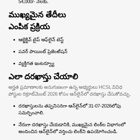
54,000/- నెలకు.
ముఖ్యమైన తేదీలు
ఎంపిక ప్రక్రియ
ఆబ్జెక్టివ్ టైప్ ఆఫ్‌లైన్ టెస్ట్
పవర్ పాయింట్ ప్రెజెంటేషన్
వ్యక్తిగత ఇంటర్వ్యూ
ఎలా దరఖాస్తు చేయాలి
అర్హత ప్రమాణాలకు అనుగుణంగా ఉన్న అభ్యర్థులు HCSL వివిధ
పోస్టుల రిక్రూట్‌మెంట్ 2026 కోసం ఆన్‌లైన్‌లో దరఖాస్తు చేసుకోవచ్చు.
దరఖాస్తులను తప్పనిసరిగా ఆన్‌లైన్‌లో 31-07-2026లోపు
సమర్పించాలి.
నేరుగా దరఖాస్తు చేయడానికి, ముఖ్యమైన లింక్‌ల విభాగంలో
అందించిన ఆన్‌లైన్‌లో వర్తించు లింక్‌ని ఉపయోగించండి.