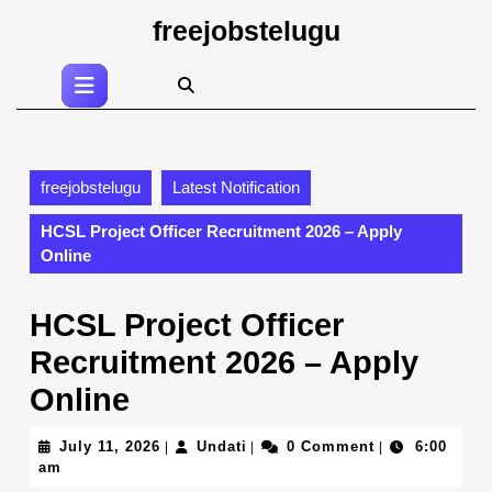
Skip
freejobstelugu
to
content
Open
Skip
Button
to
content
freejobstelugu
Latest Notification
HCSL Project Officer Recruitment 2026 – Apply
Online
HCSL Project Officer
Recruitment 2026 – Apply
Online
July
Undati
July 11, 2026
Undati
0 Comment
6:00
|
|
|
11,
am
2026