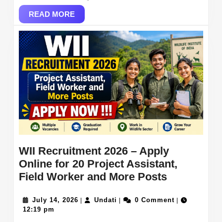
READ
READ MORE
MORE
WII Recruitment 2026 – Apply
Online for 20 Project Assistant,
WII
Field Worker and More Posts
Recruitme
July
Undati
2026
July 14, 2026
Undati
0 Comment
|
|
|
14,
12:19 pm
–
2026