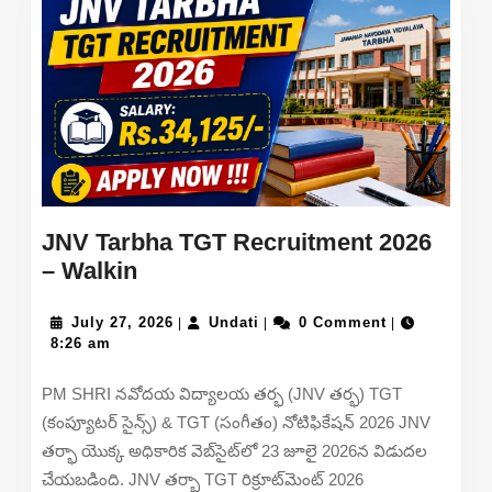
JNV Tarbha TGT Recruitment 2026
JNV
– Walkin
Tarbha
TGT
July
Undati
July 27, 2026
Undati
0 Comment
|
|
|
27,
8:26 am
Recruitment
2026
2026
PM SHRI నవోదయ విద్యాలయ తర్భ (JNV తర్భ) TGT
–
(కంప్యూటర్ సైన్స్) & TGT (సంగీతం) నోటిఫికేషన్ 2026 JNV
Walkin
తర్భా యొక్క అధికారిక వెబ్‌సైట్‌లో 23 జూలై 2026న విడుదల
చేయబడింది. JNV తర్భా TGT రిక్రూట్‌మెంట్ 2026