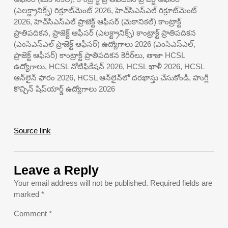
(ఎలక్ట్రానిక్స్) రిక్రూట్‌మెంట్ 2026, హెచ్‌సిఎస్‌ఎల్ రిక్రూట్‌మెంట్
2026, హెచ్‌సిఎస్‌ఎల్ ప్రాజెక్ట్ ఆఫీసర్ (మెకానికల్) కాంట్రాక్ట్
ప్రాతిపదికన, ప్రాజెక్ట్ ఆఫీసర్ (ఎలక్ట్రానిక్స్) కాంట్రాక్ట్ ప్రాతిపదికన
(ఎంసిఎస్‌ఎల్ ప్రాజెక్ట్ ఆఫీసర్) ఉద్యోగాలు 2026 (ఎంసిఎస్‌ఎల్,
ప్రాజెక్ట్ ఆఫీసర్) కాంట్రాక్ట్ ప్రాతిపదికన కెరీర్‌లు, తాజా HCSL
ఉద్యోగాలు, HCSL నోటిఫికేషన్ 2026, HCSL ఖాళీ 2026, HCSL
ఆన్‌లైన్ ఫారం 2026, HCSL ఆన్‌లైన్‌లో దరఖాస్తు చేసుకోండి, హుగ్లీ
కొచ్చిన్ షిప్‌యార్డ్ ఉద్యోగాలు 2026
Source link
Leave a Reply
Your email address will not be published.
Required fields are
marked
*
Comment
*