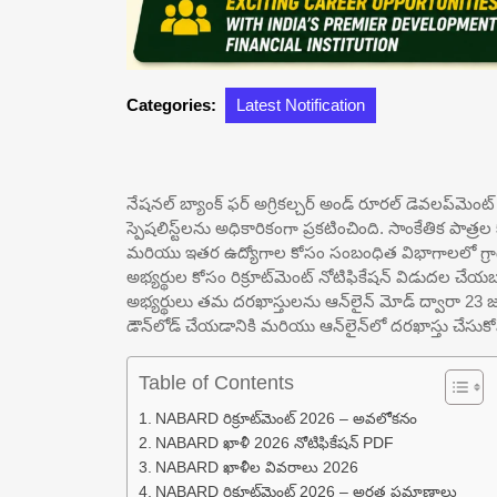
Categories:
Latest Notification
నేషనల్ బ్యాంక్ ఫర్ అగ్రికల్చర్ అండ్ రూరల్ డెవలప్‌మెంట్ 
స్పెషలిస్ట్‌లను అధికారికంగా ప్రకటించింది. సాంకేతిక పాత్
మరియు ఇతర ఉద్యోగాల కోసం సంబంధిత విభాగాలలో గ్రాడ్యు
అభ్యర్థుల కోసం రిక్రూట్‌మెంట్ నోటిఫికేషన్ విడుదల చే
అభ్యర్థులు తమ దరఖాస్తులను ఆన్‌లైన్ మోడ్ ద్వారా 23
డౌన్‌లోడ్ చేయడానికి మరియు ఆన్‌లైన్‌లో దరఖాస్తు చేసుకోవడా
Table of Contents
NABARD రిక్రూట్‌మెంట్ 2026 – అవలోకనం
NABARD ఖాళీ 2026 నోటిఫికేషన్ PDF
NABARD ఖాళీల వివరాలు 2026
NABARD రిక్రూట్‌మెంట్ 2026 – అర్హత ప్రమాణాలు