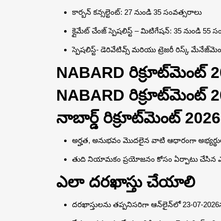
కార్బన్ కన్సల్టెంట్: 27 నుండి 35 సంవత్సరాలు
క్లైమేట్ చేంజ్ స్పెషలిస్ట్ – మిటిగేషన్: 35 నుండి 55
స్పెషలిస్ట్- డెరివేటివ్స్ మరియు ట్రెజరీ రిస్క్ మేనేజ
NABARD రిక్రూట్‌మెంట్ 
NABARD రిక్రూట్‌మెంట్ 
నాబార్డ్ రిక్రూట్‌మెంట్ 202
అర్హత, అనుభవం మొదలైన వాటి ఆధారంగా అభ్యర్థులు 1:
తుది నియామకం ప్రయోజనం కోసం ఏర్పాటు చేసిన ఎ
ఎలా దరఖాస్తు చేయాలి
దరఖాస్తులను తప్పనిసరిగా ఆన్‌లైన్‌లో 23-07-20