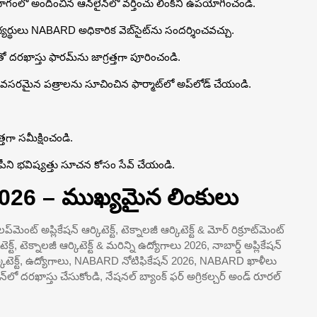
ాగంలో అందించిన ఆన్‌లైన్‌లో వర్తించు లింక్‌ని ఉపయోగించండి.
్యర్థులు NABARD అధికారిక వెబ్‌సైట్‌ను సందర్శించవచ్చు.
ో దరఖాస్తు ఫారమ్‌ను జాగ్రత్తగా పూరించండి.
వసరమైన పత్రాలను సూచించిన ఫార్మాట్‌లో అప్‌లోడ్ చేయండి.
తగా సమీక్షించండి.
కాపీని భవిష్యత్తు సూచన కోసం సేవ్ చేయండి.
2026 – ముఖ్యమైన లింకులు
మెంట్ అప్లికేషన్ ఆర్కిటెక్ట్, టెక్నాలజీ ఆర్కిటెక్ట్ & మోర్ రిక్రూట్‌మెంట్
ెక్ట్, టెక్నాలజీ ఆర్కిటెక్ట్ & మరిన్ని ఉద్యోగాలు 2026, నాబార్డ్ అప్లికేషన్
క్నాలజీ ఆర్కిటెక్ట్, ఉద్యోగాలు, NABARD నోటిఫికేషన్ 2026, NABARD ఖాళీలు
 దరఖాస్తు చేసుకోండి, నేషనల్ బ్యాంక్ ఫర్ అగ్రికల్చర్ అండ్ రూరల్