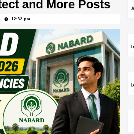
tect and More Posts
J
12:32 pm
|
L
L