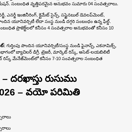
ాడ్యుయేషన్. సంబంధిత వృత్తిపరమైన అనుభవం సుమారు 04 సంవత్సరాలు.
ీ, ఎనర్జీ ఇంజినీరింగ్, క్లైమేట్ సైన్స్, సస్టైనబుల్ డెవలప్‌మెంట్,
ంపు పొందిన యూనివర్సిటీ లేదా సంస్థ నుండి దగ్గరి సంబంధం ఉన్న ఫీల్డ్.
బంధిత ప్రాజెక్ట్‌లలో కనీసం 4 సంవత్సరాల అనుభవంతో కనీసం 10
ంట్:
గుర్తింపు పొందిన యూనివర్సిటీ/సంస్థ నుండి ఫైనాన్స్, ఎకనామిక్స్,
ిభాగంలో బ్యాచిలర్ డిగ్రీ. ట్రెజరీ, మార్కెట్ రిస్క్, అసెట్-లయబిలిటీ
 షీట్ రిస్క్ మేనేజ్‌మెంట్‌లో కనీసం 7-10 సంవత్సరాల సంబంధిత
026 – దరఖాస్తు రుసుము
2026 – వయో పరిమితి
త్సరాలు
్సరాలు