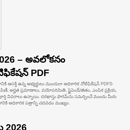
 2026 – అవలోకనం
ఫికేషన్ PDF
ికి ఆసక్తి ఉన్న అభ్యర్థులు ముందుగా అధికారిక నోటిఫికేషన్ PDFని
పంపిణీ, అర్హత ప్రమాణాలు, వయోపరిమితి, స్టైపెండ్/జీతం, ఎంపిక ప్రక్రియ,
్తి వివరాలు ఉన్నాయి. దరఖాస్తు ఫారమ్‌ను సమర్పించే ముందు మీరు
నికి అధికారిక పత్రాన్ని చదవడం ముఖ్యం.
ు 2026