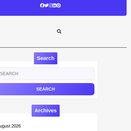
Search
earch
r:
Archives
ugust 2026