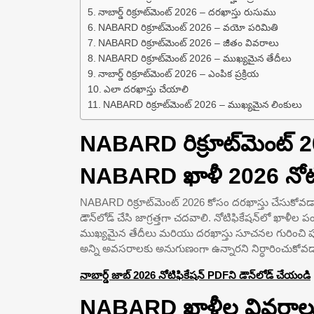
నాబార్డ్ రిక్రూట్‌మెంట్ 2026 – దరఖాస్తు రుసుము
NABARD రిక్రూట్‌మెంట్ 2026 – వయో పరిమితి
NABARD రిక్రూట్‌మెంట్ 2026 – జీతం వివరాలు
NABARD రిక్రూట్‌మెంట్ 2026 – ముఖ్యమైన తేదీలు
నాబార్డ్ రిక్రూట్‌మెంట్ 2026 – ఎంపిక ప్రక్రియ
ఎలా దరఖాస్తు చేయాలి
NABARD రిక్రూట్‌మెంట్ 2026 – ముఖ్యమైన లింకులు
NABARD రిక్రూట్‌మెంట్
NABARD ఖాళీ 2026 నోటి
NABARD రిక్రూట్‌మెంట్ 2026 కోసం దరఖాస్తు చేసుకోవడాన
డౌన్‌లోడ్ చేసి జాగ్రత్తగా చదవాలి. నోటిఫికేషన్‌లో ఖాళీల 
ముఖ్యమైన తేదీలు మరియు దరఖాస్తు సూచనల గురించి పూర
అన్ని అవసరాలకు అనుగుణంగా ఉన్నారని నిర్ధారించుకోవడా
నాబార్డ్ జాబ్ 2026 నోటిఫికేషన్ PDFని డౌన్‌లోడ్ చేయండి
NABARD ఖాళీల వివరాల