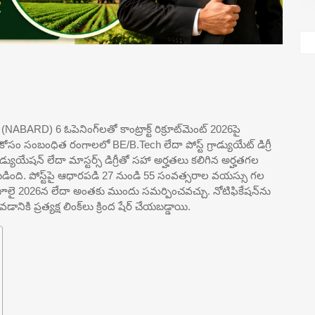
(NABARD) 6 ఓపెనింగ్‌లతో కాంట్రాక్ట్ రిక్రూట్‌మెంట్ 2026పై
రల కోసం సంబంధిత రంగాలలో BE/B.Tech లేదా పోస్ట్ గ్రాడ్యుయేట్ డిగ్రీ
యేషన్ లేదా మాస్టర్స్ డిగ్రీతో సహా అర్హతలు కలిగిన అర్హతగల
యబడింది. పోస్ట్‌పై ఆధారపడి 27 నుండి 55 సంవత్సరాల వయస్సు గల
 జూలై 2026న లేదా అంతకు ముందు సమర్పించవచ్చు. నోటిఫికేషన్‌ను
నికి ప్రత్యక్ష లింక్‌లు క్రింద షేర్ చేయబడ్డాయి.