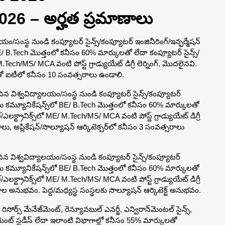
026 – అర్హత ప్రమాణాలు
యం/సంస్థ నుండి కంప్యూటర్ సైన్స్/కంప్యూటర్ ఇంజినీరింగ్/ఇన్ఫర్మేషన్
ో BE/ B.Tech మొత్తంలో కనీసం 60% మార్కులతో లేదా కంప్యూటర్ సైన్స్/
 M.Tech/MS/ MCA వంటి పోస్ట్ గ్రాడ్యుయేట్ డిగ్రీ లెర్నింగ్, మొదలైనవి.
ాలతో ఐటీలో కనీసం 10 సంవత్సరాలు ఉండాలి.
దిన విశ్వవిద్యాలయం/సంస్థ నుండి కంప్యూటర్ సైన్స్/కంప్యూటర్
 మరియు కమ్యూనికేషన్స్‌లో BE/ B.Tech మొత్తంలో కనీసం 60% మార్కులతో
/ఎలక్ట్రానిక్స్‌లో ME/ M.Tech/MS/ MCA వంటి పోస్ట్ గ్రాడ్యుయేట్ డిగ్రీ
, అప్లికేషన్/సొల్యూషన్ ఆర్కిటెక్చర్‌లో కనీసం 3 సంవత్సరాలు
దిన విశ్వవిద్యాలయం/సంస్థ నుండి కంప్యూటర్ సైన్స్/కంప్యూటర్
 మరియు కమ్యూనికేషన్స్‌లో BE/ B.Tech మొత్తంలో కనీసం 60% మార్కులతో
/ఎలక్ట్రానిక్స్‌లో ME/ M.Tech/MS/ MCA వంటి పోస్ట్ గ్రాడ్యుయేట్ డిగ్రీ
 అనుభవం. పెద్ద/మధ్యస్థ సంస్థలకు సొల్యూషన్ ఆర్కిటెక్ట్ అనుభవం.
ర్ రిసోర్స్ మేనేజ్‌మెంట్, రెన్యూవబుల్ ఎనర్జీ, ఎన్విరాన్‌మెంటల్ సైన్స్,
్‌మెంట్ స్టడీస్ లేదా ఇలాంటి విభాగాల్లో కనీసం 55% మార్కులతో