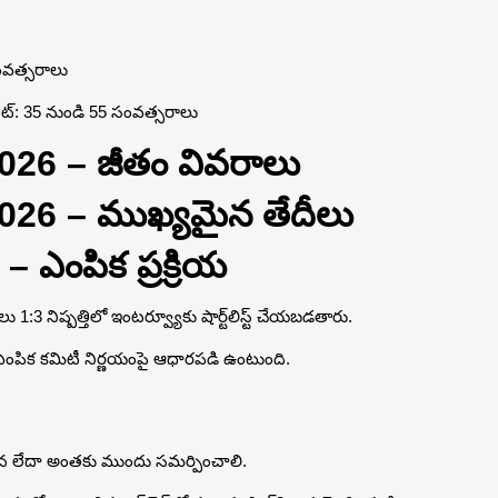
 సంవత్సరాలు
్‌మెంట్: 35 నుండి 55 సంవత్సరాలు
2026 – జీతం వివరాలు
2026 – ముఖ్యమైన తేదీలు
6 – ఎంపిక ప్రక్రియ
3 నిష్పత్తిలో ఇంటర్వ్యూకు షార్ట్‌లిస్ట్ చేయబడతారు.
ంపిక కమిటీ నిర్ణయంపై ఆధారపడి ఉంటుంది.
26న లేదా అంతకు ముందు సమర్పించాలి.