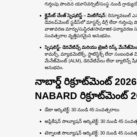
గుర్తింపు పొందిన యూనివర్సిటీ/సంస్థ నుండి గ్ర
క్లైమేట్ చేంజ్ స్పెషలిస్ట్ – మిటిగేషన్:
రెన్యూవబుల్ ఎనర్జ
డెవలప్‌మెంట్ స్టడీస్‌లో మాస్టర్స్ డిగ్రీ లేదా గుర్తి
వాతావరణ మార్పు/సుస్థిరత/సామాజిక-పర్యావరణ సం
సంవత్సరాల వృత్తిపరమైన అనుభవం.
స్పెషలిస్ట్- డెరివేటివ్స్ మరియు ట్రెజరీ రిస్క్ మేనేజ్‌మె
కామర్స్, మ్యాథమెటిక్స్, స్టాటిస్టిక్స్ లేదా సంబంధిత వ
మేనేజ్‌మెంట్ (ALM), డెరివేటివ్‌లు లేదా బ్యాలెన్స్
అనుభవం.
నాబార్డ్ రిక్రూట్‌మెంట్ 2
NABARD రిక్రూట్‌మెంట్ 
డేటా ఆర్కిటెక్ట్: 30 నుండి 45 సంవత్సరాలు
అప్లికేషన్ సొల్యూషన్ ఆర్కిటెక్ట్: 30 నుండి 45 సంవ
టెక్నాలజీ సొల్యూషన్ ఆర్కిటెక్ట్: 30 నుండి 45 సంవత