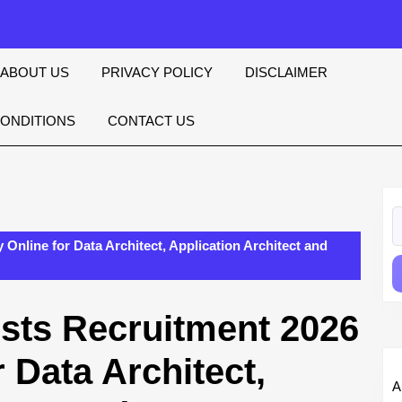
ABOUT US
PRIVACY POLICY
DISCLAIMER
CONDITIONS
CONTACT US
S
fo
nline for Data Architect, Application Architect and
sts Recruitment 2026
 Data Architect,
A