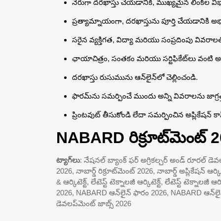
నేరుగా దరఖాస్తు చేయడానికి, ముఖ్యమైన లింక్‌ల విభ
ప్రత్యామ్నాయంగా, దరఖాస్తును పూర్తి చేయడానికి అభ
సరైన వ్యక్తిగత, విద్యా మరియు సంప్రదింపు వివరాలత
ఛాయాచిత్రం, సంతకం మరియు సర్టిఫికేట్‌లు వంటి అ
దరఖాస్తు రుసుమును ఆన్‌లైన్‌లో చెల్లించండి.
ఫారమ్‌ను సమర్పించే ముందు అన్ని వివరాలను జాగ్రత్
ప్రింటవుట్ తీసుకోండి లేదా సమర్పించిన అప్లికేషన్ 
NABARD రిక్రూట్‌మెంట్ 
ట్యాగ్‌లు
: నేషనల్ బ్యాంక్ ఫర్ అగ్రికల్చర్ అండ్ రూరల్ డెవలప్‌
2026, నాబార్డ్ రిక్రూట్‌మెంట్ 2026, నాబార్డ్ అప్లికేషన్ ఆర్కిట
& ఆర్కిటెక్ట్, లేటెస్ట్ టెక్నాలజీ ఆర్కిటెక్ట్, లేటెస్ట్ టె
2026, NABARD ఆన్‌లైన్ ఫారం 2026, NABARD ఆన్‌లైన్‌లో
డెవలప్‌మెంట్ జాబ్స్ 2026