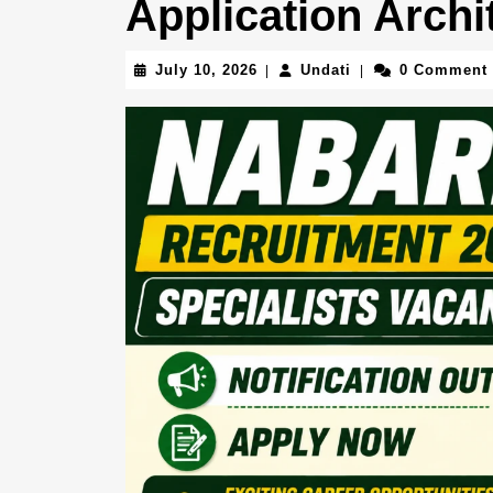
Application Archi
July
Undati
July 10, 2026
Undati
0 Comment
|
|
10,
2026