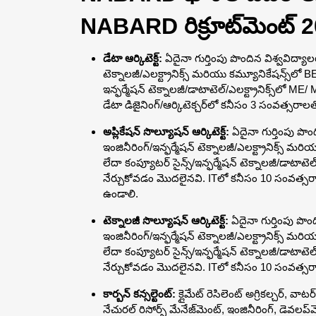
NABARD రిక్రూట్‌మెంట్ 2
డేటా ఆర్కిటెక్ట్:
ఏదైనా గుర్తింపు పొందిన విశ్వవిద్యాల
టెక్నాలజీ/ఎలక్ట్రానిక్స్ మరియు కమ్యూనికేషన్స్‌ల
ఇన్ఫర్మేషన్ టెక్నాలజీ/డాటాటెల్/ఎలక్ట్రానిక్స్‌లో ME/
డేటా డిజైనింగ్/ఆర్కిటెక్చర్‌లో కనీసం 3 సంవత్సర
అప్లికేషన్ సొల్యూషన్ ఆర్కిటెక్ట్:
ఏదైనా గుర్తింపు పొం
ఇంజినీరింగ్/ఇన్ఫర్మేషన్ టెక్నాలజీ/ఎలక్ట్రానిక్స్
లేదా కంప్యూటర్ సైన్స్/ఇన్ఫర్మేషన్ టెక్నాలజీ/డాటాటెల్
నేర్చుకోవడం మొదలైనవి. ITలో కనీసం 10 సంవత్సరాలు
ఉండాలి.
టెక్నాలజీ సొల్యూషన్ ఆర్కిటెక్ట్:
ఏదైనా గుర్తింపు పొం
ఇంజినీరింగ్/ఇన్ఫర్మేషన్ టెక్నాలజీ/ఎలక్ట్రానిక్స్
లేదా కంప్యూటర్ సైన్స్/ఇన్ఫర్మేషన్ టెక్నాలజీ/డాటాటెల్
నేర్చుకోవడం మొదలైనవి. ITలో కనీసం 10 సంవత్సరాల
కార్బన్ కన్సల్టెంట్:
క్లైమేట్ రెసిలెంట్ అగ్రికల్చర్, వాట
నేచురల్ రిసోర్స్ మేనేజ్‌మెంట్, ఇంజినీరింగ్, డెవలప