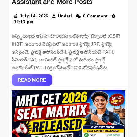
CSIR
Assistant and More Posts
IHBT
July
Undati
Recruitment
July 14, 2026
Undati
0 Comment
|
|
|
14,
12:13 pm
2026
2026
–
ఇన్స్టిట్యూట్ ఆఫ్ హిమాలయన్ బయోసోర్స్ టెక్నాలజీ (CSIR
Walkin
IHBT) అధికారిక వెబ్‌సైట్‌లో అధికారిక ప్రాజెక్ట్ JRF, ప్రాజెక్ట్
for
అసిస్టెంట్, ప్రాజెక్ట్ అసోసియేట్-I, ప్రాజెక్ట్ అసోసియేట్ PAT-I,
16
సీనియర్-PAT, జూనియర్ ప్రాజెక్ట్ ఫెలో మరియు ప్రాజెక్ట్
Project
అసోసియేట్ PAT-II రిక్రూట్‌మెంట్ 2026 నోటిఫికేషన్‌ను
JRF,
READ
Project
READ MORE
MORE
Assistant
and
More
Posts