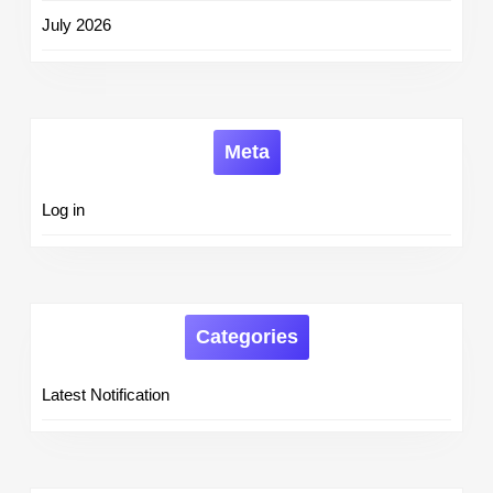
July 2026
Meta
Log in
Categories
Latest Notification