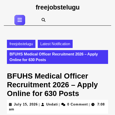
Skip
freejobstelugu
to
content
Open
Skip
Button
to
content
freejobstelugu
Latest Notification
BFUHS Medical Officer Recruitment 2026 – Apply
Online for 630 Posts
BFUHS Medical Officer
Recruitment 2026 – Apply
Online for 630 Posts
July
Undati
July 15, 2026
Undati
0 Comment
7:08
|
|
|
15,
am
2026