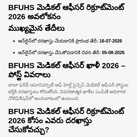
BFUHS మెడికల్ ఆఫీసర్ రిక్రూట్‌మెంట్
2026 అవలోకనం
ముఖ్యమైన తేదీలు
ఆన్‌లైన్‌లో దరఖాస్తు చేయడానికి ప్రారంభ తేదీ:
16-07-2026
ఆన్‌లైన్‌లో దరఖాస్తు చేసుకోవడానికి చివరి తేదీ:
05-08-2026
BFUHS మెడికల్ ఆఫీసర్ ఖాళీ 2026 –
పోస్ట్ వివరాలు
బాబా ఫరీద్ యూనివర్సిటీ ఆఫ్ హెల్త్ సైన్సెస్ మెడికల్ ఆఫీసర్ పోస్టుల
భర్తీకి దరఖాస్తులు కోరుతోంది. వివరణాత్మక ఖాళీల పంపిణీ అధికారిక
నోటిఫికేషన్‌లో అందుబాటులో ఉంటుంది.
BFUHS మెడికల్ ఆఫీసర్ రిక్రూట్‌మెంట్
2026 కోసం ఎవరు దరఖాస్తు
చేసుకోవచ్చు?