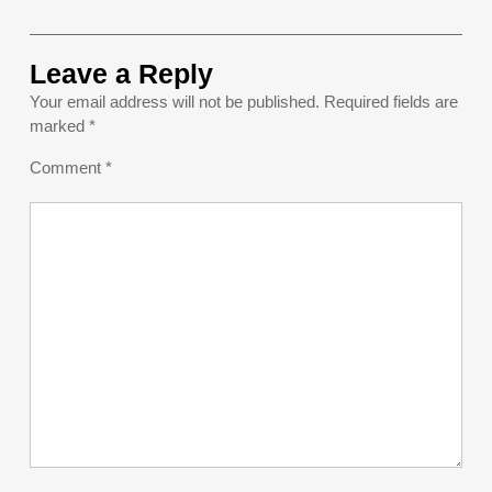
Leave a Reply
Your email address will not be published.
Required fields are
marked
*
Comment
*