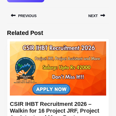
Post
PREVIOUS
NEXT
navigation
Previous
Next
Related Post
post:
post:
CSIR IHBT Recruitment 2026 –
Walkin for 16 Project JRF, Project