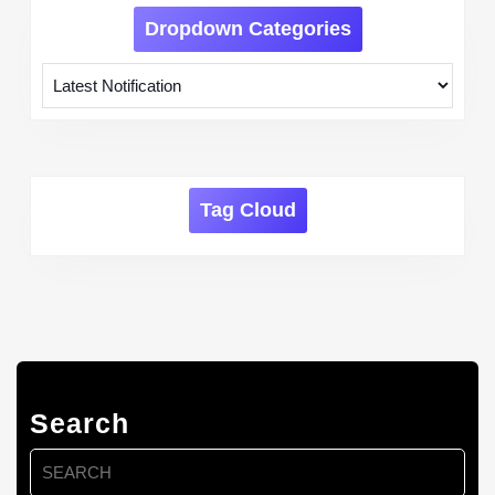
Dropdown Categories
Tag Cloud
Search
Search
for: