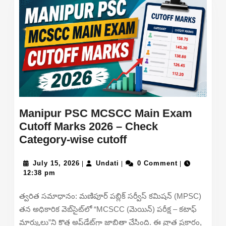
at
cetcell.mahacet.org
Manipur PSC MCSCC Main Exam
Cutoff Marks 2026 – Check
Manipur
Category-wise cutoff
PSC
July
Undati
MCSCC
July 15, 2026
Undati
0 Comment
|
|
|
15,
12:38 pm
Main
2026
Exam
త్వరిత సమాధానం: మణిపూర్ పబ్లిక్ సర్వీస్ కమిషన్ (MPSC)
Cutoff
తన అధికారిక వెబ్‌సైట్‌లో “MCSCC (మెయిన్) పరీక్ష – కటాఫ్
Marks
మార్కులు”ని కొత్త అప్‌డేట్‌గా జాబితా చేసింది. ఈ వ్రాత ప్రకారం,