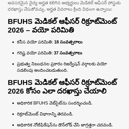
అవసరమైన వైద్య అర్హత కలిగిన అభ్యర్థులు మెడికల్ ఆఫీసర్ పోస్టుకు
దరఖాస్తు చేసుకోవచ్చు. అర్హత వివరాలు క్రింది విధంగా ఉన్నాయి:
BFUHS మెడికల్ ఆఫీసర్ రిక్రూట్‌మెంట్
2026 – వయో పరిమితి
కనీస వయో పరిమితి:
18 సంవత్సరాలు
గరిష్ట వయో పరిమితి:
37 సంవత్సరాలు
ప్రభుత్వ నిబంధనల ప్రకారం రిజర్వేషన్ వర్గాలకు వయో
సడలింపు అందించబడుతుంది.
BFUHS మెడికల్ ఆఫీసర్ రిక్రూట్‌మెంట్
2026 కోసం ఎలా దరఖాస్తు చేయాలి
అధికారిక BFUHS వెబ్‌సైట్‌ను సందర్శించండి.
రిక్రూట్‌మెంట్ విభాగాన్ని తెరవండి.
అధికారిక నోటిఫికేషన్‌ను డౌన్‌లోడ్ చేసి జాగ్రత్తగా చదవండి.