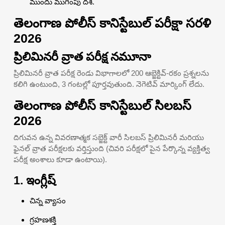
ముందు ముగింపు దశ.
తెలంగాణ పోలీస్ కానిస్టేబుల్ పరీక్షా సరళి
2026
ప్రిలిమినరీ వ్రాత పరీక్ష నమూనా
ప్రిలిమినరీ వ్రాత పరీక్ష రెండు విభాగాలలో 200 ఆబ్జెక్టివ్-రకం ప్రశ్నలను
కలిగి ఉంటుంది, 3 గంటల్లో పూర్తవుతుంది. నెగెటివ్ మార్కింగ్ లేదు.
తెలంగాణ పోలీస్ కానిస్టేబుల్ సిలబస్
2026
దిగువన ఉన్న వివరణాత్మక సబ్జెక్ట్ వారీ సిలబస్ ప్రిలిమినరీ మరియు
ఫైనల్ వ్రాత పరీక్షలకు వర్తిస్తుంది (చివరి పరీక్షలో పైన పేర్కొన్న వ్యక్తిత్వ
పరీక్ష అంశాలు కూడా ఉంటాయి).
1. ఇంగ్లీష్
చిన్న వ్యాసం
గ్రహణశక్తి