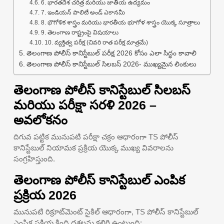
6. భారతదేశ చరిత్ర మరియు జాతీయ ఉద్యమం
7. ఇండియన్ పాలిటీ అండ్ ఎకానమీ
8. భౌగోళిక శాస్త్రం మరియు భారతీయ భూగోళ శాస్త్రం యొక్క సూత్రాలు
9. తెలంగాణ రాష్ట్రంపై విషయాలు
10. వ్యక్తిత్వ పరీక్ష (చివరి రాత పరీక్ష మాత్రమే)
తెలంగాణ పోలీస్ కానిస్టేబుల్ పరీక్ష 2026 కోసం ఎలా సిద్ధం కావాలి
తెలంగాణ పోలీస్ కానిస్టేబుల్ సిలబస్ 2026- ముఖ్యమైన లింకులు
తెలంగాణ పోలీస్ కానిస్టేబుల్ సిలబస్
మరియు పరీక్షా సరళి 2026 –
అవలోకనం
దిగువ పట్టిక మునుపటి పరీక్షా చక్రం ఆధారంగా TS పోలీస్
కానిస్టేబుల్ నియామక ప్రక్రియ యొక్క ముఖ్య వివరాలను
సంగ్రహిస్తుంది.
తెలంగాణ పోలీస్ కానిస్టేబుల్ ఎంపిక
ప్రక్రియ 2026
మునుపటి రిక్రూట్‌మెంట్ సైకిల్ ఆధారంగా, TS పోలీస్ కానిస్టేబుల్
ఎంపిక ప్రక్రియ క్రింది దశలను కలిగి ఉంటుంది: