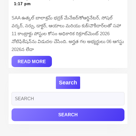
24,
1:17 pm
Bhadrak
2026
Recruitment
SAA ఉత్కల్ బాలాశ్రమ్ భద్రక్ మేనేజర్/కోఆర్డినేటర్, సోషల్
2026
వర్కర్, నర్సు, డాక్టర్, ఆయాలు మరియు కుక్/చౌకీదార్‌లతో సహా
–
11 కాంట్రాక్టు పోస్టుల కోసం అధికారిక రిక్రూట్‌మెంట్ 2026
Apply
నోటిఫికేషన్‌ను విడుదల చేసింది. అర్హత గల అభ్యర్థులు 06 ఆగస్టు
Offline
2026న లేదా
for
11
READ
READ MORE
MORE
Nurse,
Doctor
Search
and
More
Search
Posts
for: