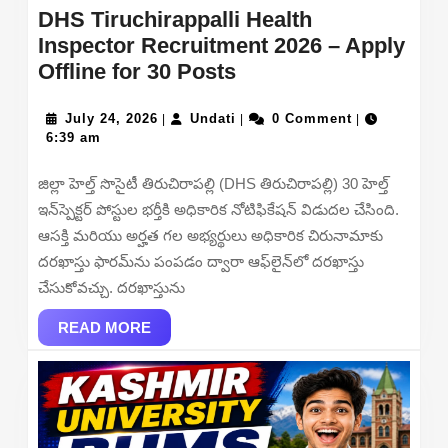
DHS Tiruchirappalli Health
Inspector Recruitment 2026 – Apply
DHS
Offline for 30 Posts
Tiruchirappalli
July
Health
Undati
July 24, 2026
Undati
0 Comment
|
|
|
24,
6:39 am
Inspector
2026
Recruitment
జిల్లా హెల్త్ సొసైటీ తిరుచిరాపల్లి (DHS తిరుచిరాపల్లి) 30 హెల్త్
2026
ఇన్‌స్పెక్టర్ పోస్టుల భర్తీకి అధికారిక నోటిఫికేషన్ విడుదల చేసింది.
–
ఆసక్తి మరియు అర్హత గల అభ్యర్థులు అధికారిక చిరునామాకు
Apply
దరఖాస్తు ఫారమ్‌ను పంపడం ద్వారా ఆఫ్‌లైన్‌లో దరఖాస్తు
Offline
చేసుకోవచ్చు. దరఖాస్తును
for
READ
30
READ MORE
MORE
Posts