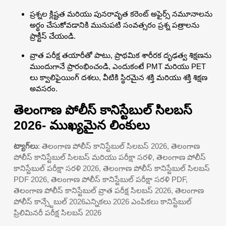
ప్రశ్నల క్లిష్టత మరియు పునరావృత కరెంట్ అఫైర్స్ నమూనాలను
అర్థం చేసుకోవడానికి మునుపటి సంవత్సరం ప్రశ్న పత్రాలను
ప్రాక్టీస్ చేయండి.
వ్రాత పరీక్ష తయారీతో పాటు, ప్రాథమిక శారీరక దృఢత్వ శిక్షణను
ముందుగానే ప్రారంభించండి, ఎందుకంటే PMT మరియు PET
లు క్వాలిఫైయింగ్ దశలు, వీటికి స్థిరమైన శక్తి మరియు శక్తి శిక్షణ
అవసరం.
తెలంగాణ పోలీస్ కానిస్టేబుల్ సిలబస్
2026- ముఖ్యమైన లింకులు
ట్యాగ్‌లు
: తెలంగాణ పోలీస్ కానిస్టేబుల్ సిలబస్ 2026, తెలంగాణ
పోలీస్ కానిస్టేబుల్ సిలబస్ మరియు పరీక్షా సరళి, తెలంగాణ పోలీస్
కానిస్టేబుల్ పరీక్షా సరళి 2026, తెలంగాణ పోలీస్ కానిస్టేబుల్ సిలబస్
PDF 2026, తెలంగాణ పోలీస్ కానిస్టేబుల్ పరీక్షా సరళి PDF,
తెలంగాణ పోలీస్ కానిస్టేబుల్ వ్రాత పరీక్ష సిలబస్ 2026, తెలంగాణ
పోలీస్ కాన్స్టేబుల్ 2026ఎన్నికలు 2026 ఎంపికలు కానిస్టేబుల్
ప్రిలిమినరీ పరీక్ష సిలబస్ 2026