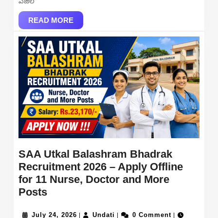
పేజీలో
Year
READ
Re-
READ MORE
MORE
evaluation
Result
Online
at
kashmiruniversity
SAA Utkal Balashram Bhadrak
Recruitment 2026 – Apply Offline
for 11 Nurse, Doctor and More
SAA
Posts
Utkal
Balashram
July
Undati
July 24, 2026
Undati
0 Comment
|
|
|