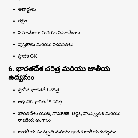
అవార్డులు
రక్షణ
సమావేశాలు మరియు సమావేశాలు
పుస్తకాలు మరియు రచయితలు
స్టాటిక్ GK
6. భారతదేశ చరిత్ర మరియు జాతీయ
ఉద్యమం
ప్రాచీన భారతదేశ చరిత్ర
ఆధునిక భారతదేశ చరిత్ర
భారతదేశం యొక్క సామాజిక, ఆర్థిక, సాంస్కృతిక మరియు
రాజకీయ అంశాలు
భారతీయ సంస్కృతి మరియు భారత జాతీయ ఉద్యమం