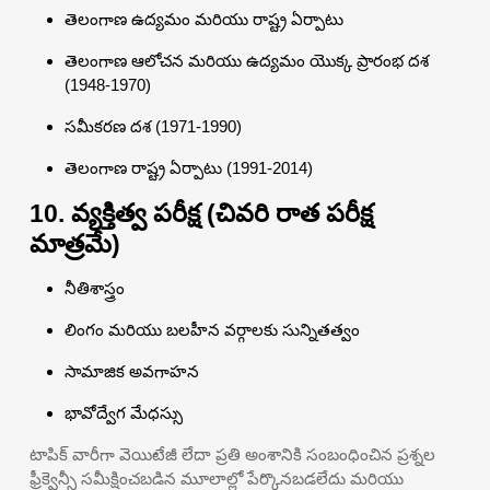
తెలంగాణ ఉద్యమం మరియు రాష్ట్ర ఏర్పాటు
తెలంగాణ ఆలోచన మరియు ఉద్యమం యొక్క ప్రారంభ దశ
(1948-1970)
సమీకరణ దశ (1971-1990)
తెలంగాణ రాష్ట్ర ఏర్పాటు (1991-2014)
10. వ్యక్తిత్వ పరీక్ష (చివరి రాత పరీక్ష
మాత్రమే)
నీతిశాస్త్రం
లింగం మరియు బలహీన వర్గాలకు సున్నితత్వం
సామాజిక అవగాహన
భావోద్వేగ మేధస్సు
టాపిక్ వారీగా వెయిటేజీ లేదా ప్రతి అంశానికి సంబంధించిన ప్రశ్నల
ఫ్రీక్వెన్సీ సమీక్షించబడిన మూలాల్లో పేర్కొనబడలేదు మరియు