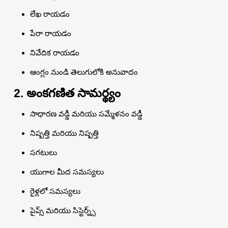
లేఖ రాయడం
పేరా రాయడం
నివేదిక రాయడం
ఆంగ్లం నుండి తెలుగులోకి అనువాదం
2. అంకగణిత సామర్థ్యం
సాధారణ వడ్డీ మరియు సమ్మేళనం వడ్డీ
నిష్పత్తి మరియు నిష్పత్తి
సగటులు
యుగాల మీద సమస్యలు
రైళ్లలో సమస్యలు
పైప్స్ మరియు సిస్టెర్న్స్