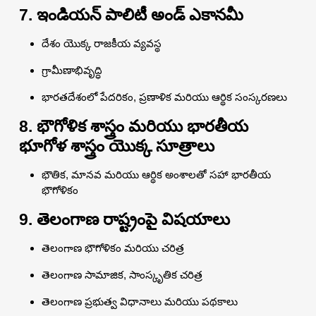
7. ఇండియన్ పాలిటీ అండ్ ఎకానమీ
దేశం యొక్క రాజకీయ వ్యవస్థ
గ్రామీణాభివృద్ధి
భారతదేశంలో పేదరికం, ప్రణాళిక మరియు ఆర్థిక సంస్కరణలు
8. భౌగోళిక శాస్త్రం మరియు భారతీయ
భూగోళ శాస్త్రం యొక్క సూత్రాలు
భౌతిక, మానవ మరియు ఆర్థిక అంశాలతో సహా భారతీయ
భౌగోళికం
9. తెలంగాణ రాష్ట్రంపై విషయాలు
తెలంగాణ భౌగోళికం మరియు చరిత్ర
తెలంగాణ సామాజిక, సాంస్కృతిక చరిత్ర
తెలంగాణ ప్రభుత్వ విధానాలు మరియు పథకాలు