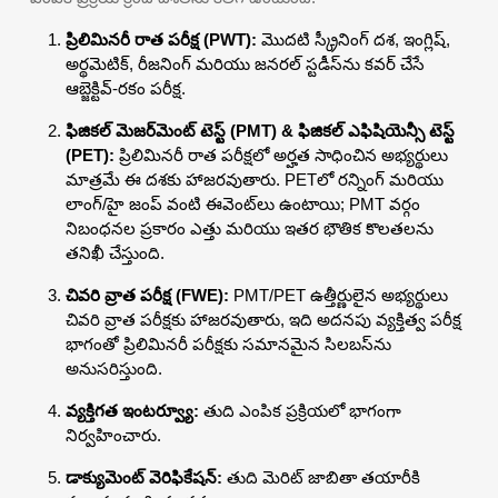
ప్రిలిమినరీ రాత పరీక్ష (PWT):
మొదటి స్క్రీనింగ్ దశ, ఇంగ్లిష్,
అర్థమెటిక్, రీజనింగ్ మరియు జనరల్ స్టడీస్‌ను కవర్ చేసే
ఆబ్జెక్టివ్-రకం పరీక్ష.
ఫిజికల్ మెజర్‌మెంట్ టెస్ట్ (PMT) & ఫిజికల్ ఎఫిషియెన్సీ టెస్ట్
(PET):
ప్రిలిమినరీ రాత పరీక్షలో అర్హత సాధించిన అభ్యర్థులు
మాత్రమే ఈ దశకు హాజరవుతారు. PETలో రన్నింగ్ మరియు
లాంగ్/హై జంప్ వంటి ఈవెంట్‌లు ఉంటాయి; PMT వర్గం
నిబంధనల ప్రకారం ఎత్తు మరియు ఇతర భౌతిక కొలతలను
తనిఖీ చేస్తుంది.
చివరి వ్రాత పరీక్ష (FWE):
PMT/PET ఉత్తీర్ణులైన అభ్యర్థులు
చివరి వ్రాత పరీక్షకు హాజరవుతారు, ఇది అదనపు వ్యక్తిత్వ పరీక్ష
భాగంతో ప్రిలిమినరీ పరీక్షకు సమానమైన సిలబస్‌ను
అనుసరిస్తుంది.
వ్యక్తిగత ఇంటర్వ్యూ:
తుది ఎంపిక ప్రక్రియలో భాగంగా
నిర్వహించారు.
డాక్యుమెంట్ వెరిఫికేషన్:
తుది మెరిట్ జాబితా తయారీకి