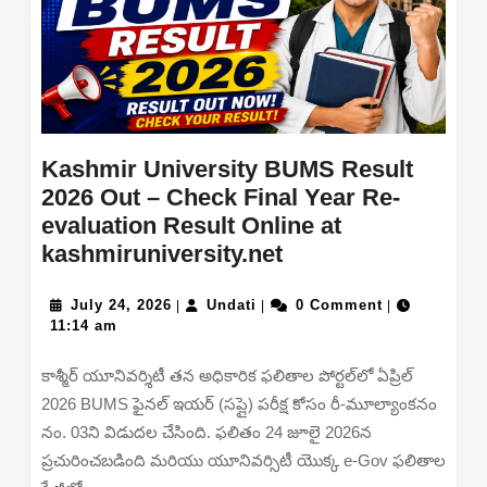
Kashmir University BUMS Result
2026 Out – Check Final Year Re-
evaluation Result Online at
Kashmir
kashmiruniversity.net
University
July
Undati
BUMS
July 24, 2026
Undati
0 Comment
|
|
|
24,
11:14 am
Result
2026
2026
కాశ్మీర్ యూనివర్శిటీ తన అధికారిక ఫలితాల పోర్టల్‌లో ఏప్రిల్
Out
2026 BUMS ఫైనల్ ఇయర్ (సప్లై) పరీక్ష కోసం రీ-మూల్యాంకనం
–
నం. 03ని విడుదల చేసింది. ఫలితం 24 జూలై 2026న
Check
ప్రచురించబడింది మరియు యూనివర్సిటీ యొక్క e-Gov ఫలితాల
Final