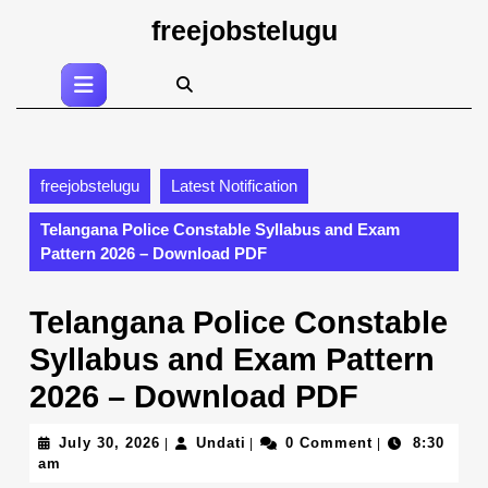
Skip
freejobstelugu
to
content
Open
Skip
Button
to
content
freejobstelugu
Latest Notification
Telangana Police Constable Syllabus and Exam
Pattern 2026 – Download PDF
Telangana Police Constable
Syllabus and Exam Pattern
2026 – Download PDF
July
Undati
July 30, 2026
Undati
0 Comment
8:30
|
|
|
30,
am
2026