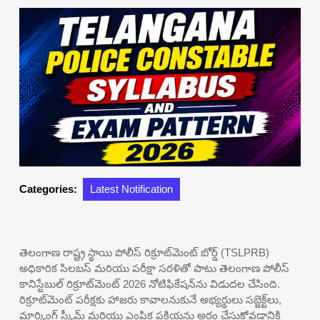
Categories:
Latest Notification
తెలంగాణ రాష్ట్ర స్థాయి పోలీస్ రిక్రూట్‌మెంట్ బోర్డ్ (TSLPRB)
అధికారిక సిలబస్ మరియు పరీక్షా సరళితో పాటు తెలంగాణ పోలీస్
కానిస్టేబుల్ రిక్రూట్‌మెంట్ 2026 నోటిఫికేషన్‌ను విడుదల చేసింది.
రిక్రూట్‌మెంట్ పరీక్షకు హాజరు కావాలనుకునే అభ్యర్థులు సబ్జెక్ట్‌లు,
మార్కింగ్ స్కీమ్ మరియు ఎంపిక ప్రక్రియను అర్థం చేసుకోవడానికి