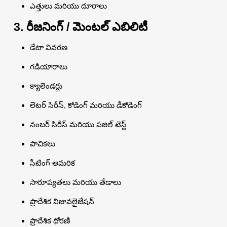
ఎత్తులు మరియు దూరాలు
3. రీజనింగ్ / మెంటల్ ఎబిలిటీ
డేటా వివరణ
గడియారాలు
క్యాలెండర్లు
లెటర్ సిరీస్, కోడింగ్ మరియు డీకోడింగ్
నంబర్ సిరీస్ మరియు పజిల్ టెస్ట్
పాచికలు
సీటింగ్ అమరిక
సారూప్యతలు మరియు తేడాలు
ప్రాదేశిక విజువలైజేషన్
ప్రాదేశిక ధోరణి