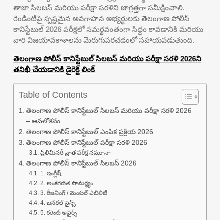
తాజా సిలబస్ మరియు పరీక్షా సరళిని జాగ్రత్తగా సమీక్షించాలి.
రెండింటిపై స్పష్టమైన అవగాహన అభ్యర్థులకు తెలంగాణ పోలీస్
కానిస్టేబుల్ 2026 పరీక్షలో సమర్థవంతంగా సిద్ధం కావడానికి మరియు
వారి విజయావకాశాలను మెరుగుపరచడంలో సహాయపడుతుంది.
తెలంగాణ పోలీస్ కానిస్టేబుల్ సిలబస్ మరియు పరీక్షా సరళి 2026ని
తనిఖీ చేయడానికి డైరెక్ట్ లింక్
Table of Contents
తెలంగాణ పోలీస్ కానిస్టేబుల్ సిలబస్ మరియు పరీక్షా సరళి 2026
– అవలోకనం
తెలంగాణ పోలీస్ కానిస్టేబుల్ ఎంపిక ప్రక్రియ 2026
తెలంగాణ పోలీస్ కానిస్టేబుల్ పరీక్షా సరళి 2026
ప్రిలిమినరీ వ్రాత పరీక్ష నమూనా
తెలంగాణ పోలీస్ కానిస్టేబుల్ సిలబస్ 2026
1. ఇంగ్లీష్
2. అంకగణిత సామర్థ్యం
3. రీజనింగ్ / మెంటల్ ఎబిలిటీ
4. జనరల్ సైన్స్
5. కరెంట్ అఫైర్స్