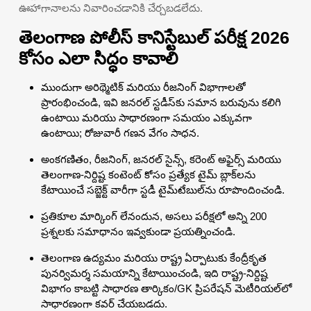
ఊహాగానాలను నివారించడానికి చేర్చబడలేదు.
తెలంగాణ పోలీస్ కానిస్టేబుల్ పరీక్ష 2026
కోసం ఎలా సిద్ధం కావాలి
ముందుగా అరిథ్మెటిక్ మరియు రీజనింగ్ విభాగాలతో
ప్రారంభించండి, ఇవి జనరల్ స్టడీస్‌కు సమాన బరువును కలిగి
ఉంటాయి మరియు సాధారణంగా సమయం ఎక్కువగా
ఉంటాయి; రోజువారీ గణన వేగం సాధన.
అంకగణితం, రీజనింగ్, జనరల్ సైన్స్, కరెంట్ అఫైర్స్ మరియు
తెలంగాణ-నిర్దిష్ట కంటెంట్ కోసం ప్రత్యేక టైమ్ బ్లాక్‌లను
కేటాయించే సబ్జెక్ట్ వారీగా స్టడీ టైమ్‌టేబుల్‌ను రూపొందించండి.
ప్రతికూల మార్కింగ్ లేనందున, అసలు పరీక్షలో అన్ని 200
ప్రశ్నలకు సమాధానం ఇవ్వకుండా ప్రయత్నించండి.
తెలంగాణ ఉద్యమం మరియు రాష్ట్ర ఏర్పాటుకు కేంద్రీకృత
పునర్విమర్శ సమయాన్ని కేటాయించండి, ఇది రాష్ట్ర-నిర్దిష్ట
విభాగం కాబట్టి సాధారణ తార్కికం/GK ప్రిపరేషన్ మెటీరియల్‌లో
సాధారణంగా కవర్ చేయబడదు.