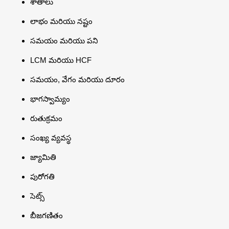
శాతాలు
లాభం మరియు నష్టం
సమయం మరియు పని
LCM మరియు HCF
సమయం, వేగం మరియు దూరం
భాగస్వామ్యం
రుతుక్రమం
సంఖ్య వ్యవస్థ
జ్యామితి
పురోగతి
సెట్స్
బీజగణితం