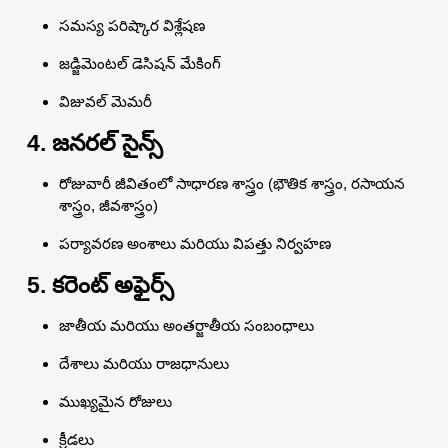
సమస్య పరిష్కార విశ్లేషణ
జడ్జిమెంటల్ డెసిషన్ మేకింగ్
విజువల్ మెమరీ
4. జనరల్ సైన్స్
రోజువారీ జీవితంలో సాధారణ శాస్త్రం (భౌతిక శాస్త్రం, రసాయన
శాస్త్రం, జీవశాస్త్రం)
పర్యావరణ అంశాలు మరియు విపత్తు నిర్వహణ
5. కరెంట్ అఫైర్స్
జాతీయ మరియు అంతర్జాతీయ సంబంధాలు
దేశాలు మరియు రాజధానులు
ముఖ్యమైన రోజులు
క్రీడలు