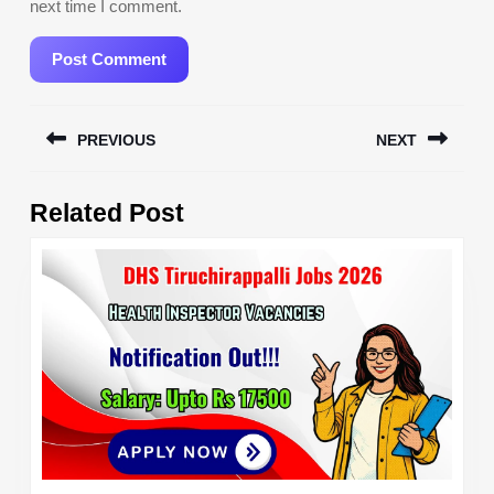
next time I comment.
Post
PREVIOUS
NEXT
navigation
Previous
Next
Related Post
post:
post: