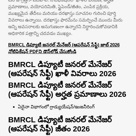
ప్రమాణాలు, వయోపరిమితి, స్టైపెండ్/జీతం, ఎంపిక ప్రక్రియ,
ముఖ్యమైన తేదీలు మరియు దరఖాస్తు సూచనల గురించి పూర్తి
వివరాలు ఉన్నాయి. దరఖాస్తు ఫారమ్‌ను సమర్పించే ముందు మీరు
అన్ని అవసరాలకు అనుగుణంగా ఉన్నారని నిర్ధారించుకోవడానికి
అధికారిక పత్రాన్ని చదవడం ముఖ్యం.
BMRCL డిప్యూటీ జనరల్ మేనేజర్ (ఆపరేషన్ సేఫ్టీ) జాబ్ 2026
నోటిఫికేషన్ PDFని డౌన్‌లోడ్ చేసుకోండి
BMRCL డిప్యూటీ జనరల్ మేనేజర్
(ఆపరేషన్ సేఫ్టీ) ఖాళీ వివరాలు 2026
BMRCL డిప్యూటీ జనరల్ మేనేజర్
(ఆపరేషన్ సేఫ్టీ) అర్హత ప్రమాణాలు 2026
ఏదైనా విభాగంలో గ్రాడ్యుయేషన్/ఇంజనీరింగ్
BMRCL డిప్యూటీ జనరల్ మేనేజర్
(ఆపరేషన్ సేఫ్టీ) జీతం 2026