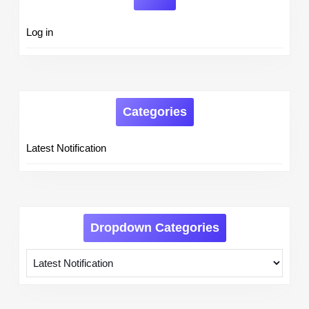
Log in
Categories
Latest Notification
Dropdown Categories