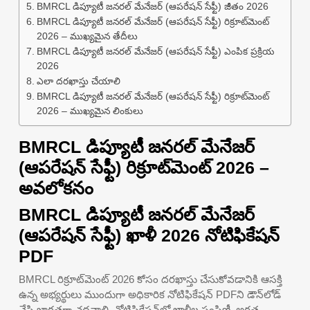
BMRCL డిప్యూటీ జనరల్ మేనేజర్ (ఆపరేషన్ సేఫ్టీ) జీతం 2026
BMRCL డిప్యూటీ జనరల్ మేనేజర్ (ఆపరేషన్ సేఫ్టీ) రిక్రూట్‌మెంట్
2026 – ముఖ్యమైన తేదీలు
BMRCL డిప్యూటీ జనరల్ మేనేజర్ (ఆపరేషన్ సేఫ్టీ) ఎంపిక ప్రక్రియ
2026
ఎలా దరఖాస్తు చేయాలి
BMRCL డిప్యూటీ జనరల్ మేనేజర్ (ఆపరేషన్ సేఫ్టీ) రిక్రూట్‌మెంట్
2026 – ముఖ్యమైన లింకులు
BMRCL డిప్యూటీ జనరల్ మేనేజర్
(ఆపరేషన్ సేఫ్టీ) రిక్రూట్‌మెంట్ 2026 –
అవలోకనం
BMRCL డిప్యూటీ జనరల్ మేనేజర్
(ఆపరేషన్ సేఫ్టీ) ఖాళీ 2026 నోటిఫికేషన్
PDF
BMRCL రిక్రూట్‌మెంట్ 2026 కోసం దరఖాస్తు చేసుకోవడానికి ఆసక్తి
ఉన్న అభ్యర్థులు ముందుగా అధికారిక నోటిఫికేషన్ PDFని డౌన్‌లోడ్
చేసి జాగ్రత్తగా చదవాలి. నోటిఫికేషన్‌లో ఖాళీల పంపిణీ, అర్హత