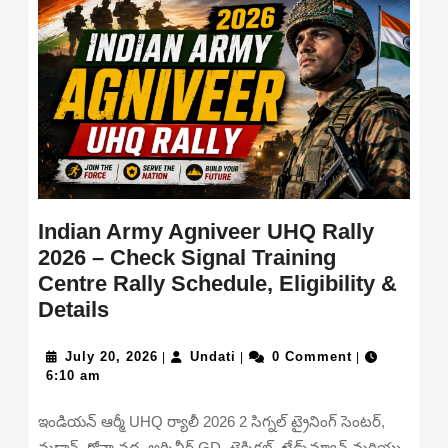
Indian Army Agniveer UHQ Rally
2026 – Check Signal Training
Centre Rally Schedule, Eligibility &
Indian
Details
Army
Agniveer
July
Undati
July 20, 2026
Undati
0 Comment
|
|
|
20,
6:10 am
UHQ
2026
Rally
ఇండియన్ ఆర్మీ UHQ ర్యాలీ 2026 2 సిగ్నల్ ట్రైనింగ్ సెంటర్,
2026
మడ్గావ్, గోవా వద్ద. అగ్నివీర్ GD, టెక్నికల్, ట్రేడ్స్‌మ్యాన్ మరియు