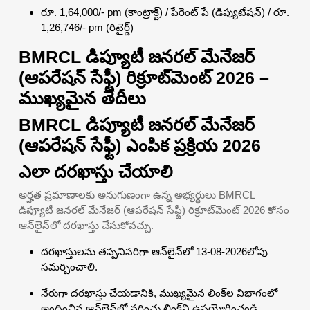
రూ. 1,64,000/- pm (కాంట్రాక్ట్) / పేరెంట్ పే (డిప్యుటేషన్) / రూ.
1,26,746/- pm (రిటైర్డ్)
BMRCL డిప్యూటీ జనరల్ మేనేజర్
(ఆపరేషన్ సేఫ్టీ) రిక్రూట్‌మెంట్ 2026 –
ముఖ్యమైన తేదీలు
BMRCL డిప్యూటీ జనరల్ మేనేజర్
(ఆపరేషన్ సేఫ్టీ) ఎంపిక ప్రక్రియ 2026
ఎలా దరఖాస్తు చేయాలి
అర్హత ప్రమాణాలకు అనుగుణంగా ఉన్న అభ్యర్థులు BMRCL
డిప్యూటీ జనరల్ మేనేజర్ (ఆపరేషన్ సేఫ్టీ) రిక్రూట్‌మెంట్ 2026 కోసం
ఆన్‌లైన్‌లో దరఖాస్తు చేసుకోవచ్చు.
దరఖాస్తులను తప్పనిసరిగా ఆన్‌లైన్‌లో 13-08-2026లోపు
సమర్పించాలి.
నేరుగా దరఖాస్తు చేయడానికి, ముఖ్యమైన లింక్‌ల విభాగంలో
అందించిన ఆన్‌లైన్‌లో వర్తించు లింక్‌ని ఉపయోగించండి.