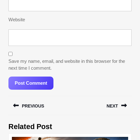
Website
Save my name, email, and website in this browser for the
next time I comment.
Post
PREVIOUS
NEXT
navigation
Previous
Next
Related Post
post:
post: