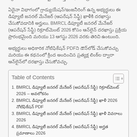
ఏదైనా విభాగంలో గ్రాడ్యుయేషన్/ఇంజనీరింగ్ ఉన్న అభ్యర్థులు ఈ
డిప్యూటీ జనరల్ మేనేజర్ (ఆపరేషన్ సేఫ్టీ) ఖాళీకి దరఖాస్తు
చేసుకోవడానికి అర్హులు. BMRCL డిప్యూటీ జనరల్ మేనేజర్
(ఆపరేషన్ సేఫ్టీ) రిక్రూట్‌మెంట్ 2026 కోసం ఆన్‌లైన్ దరఖాస్తు ప్రక్రియ
ప్రారంభమైంది మరియు 13 ఆగస్టు 2026 వరకు తెరిచి ఉంటుంది.
అభ్యర్థులు అధికారిక నోటిఫికేషన్ PDFని డౌన్‌లోడ్ చేసుకోవచ్చు
మరియు ఈ కథనంలో క్రింద అందించిన ప్రత్యక్ష లింక్‌ల ద్వారా
ఆన్‌లైన్‌లో దరఖాస్తు చేసుకోవచ్చు.
Table of Contents
BMRCL డిప్యూటీ జనరల్ మేనేజర్ (ఆపరేషన్ సేఫ్టీ) రిక్రూట్‌మెంట్
2026 – అవలోకనం
BMRCL డిప్యూటీ జనరల్ మేనేజర్ (ఆపరేషన్ సేఫ్టీ) ఖాళీ 2026
నోటిఫికేషన్ PDF
BMRCL డిప్యూటీ జనరల్ మేనేజర్ (ఆపరేషన్ సేఫ్టీ) ఖాళీ వివరాలు
2026
BMRCL డిప్యూటీ జనరల్ మేనేజర్ (ఆపరేషన్ సేఫ్టీ) అర్హత
ప్రమాణాలు 2026