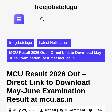
Skip
freejobstelugu
to
content
Open
Skip
Button
to
content
freejobstelugu
Latest Notification
MCU Result 2026 Out – Direct Link to Download May-
June Examination Result at mcu.ac.in
MCU Result 2026 Out –
Direct Link to Download
May-June Examination
Result at mcu.ac.in
July
Undati
July 29, 2026
Undati
0 Comment
8:46
|
|
|