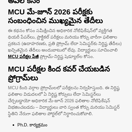
అవలోకనం
MCU మే-జూన్ 2026 పరీక్షకు
సంబంధించిన ముఖ్యమైన తేదీలు
ఈ కథనం కోసం సమీక్షించిన అధికారిక నోటిఫికేషన్‌లో వ్యక్తిగత
థియరీ పేపర్‌లు, ప్రాక్టికల్ పరీక్షలు మరియు కోర్సు వారీగా ఫలితాల
ప్రకటన (ఉదాహరణకు, ప్రతి ప్రోగ్రామ్ లేదా సెమిస్టర్‌కు నిర్దిష్ట తేదీలు)
ఖచ్చితమైన తేదీలు అందుబాటులో లేవు. విద్యార్థులు సూచించాలి
MCU పరీక్షల పేజీ
ప్రోగ్రామ్-నిర్దిష్ట షెడ్యూల్‌ల కోసం.
MCU పరీక్షల కింద కవర్ చేయబడిన
ప్రోగ్రామ్‌లు
MCU కింది వర్గాల ప్రోగ్రామ్‌లలో పరీక్షలను నిర్వహిస్తుంది. ఈ నిర్దిష్ట
ఫలితాల విడుదలలో ఏ నిర్దిష్ట కోర్సులు లేదా సెమిస్టర్‌లు
చేర్చబడ్డాయో అధికారిక మే-జూన్ 2026 ఫలితాల నోటిఫికేషన్
విభజించబడదు – విద్యార్థులు వారి స్వంత కోర్సు మరియు సెమిస్టర్
స్థితిని నేరుగా ఫలితాల పోర్టల్‌లో నిర్ధారించుకోవాలి.
Ph.D. కార్యక్రమం