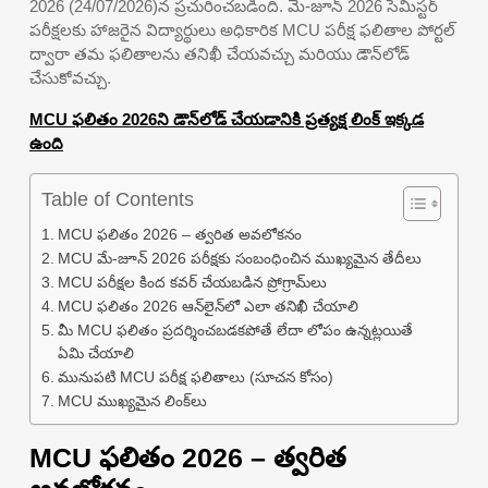
2026 (24/07/2026)న ప్రచురించబడింది. మే-జూన్ 2026 సెమిస్టర్
పరీక్షలకు హాజరైన విద్యార్థులు అధికారిక MCU పరీక్ష ఫలితాల పోర్టల్
ద్వారా తమ ఫలితాలను తనిఖీ చేయవచ్చు మరియు డౌన్‌లోడ్
చేసుకోవచ్చు.
MCU ఫలితం 2026ని డౌన్‌లోడ్ చేయడానికి ప్రత్యక్ష లింక్ ఇక్కడ
ఉంది
Table of Contents
MCU ఫలితం 2026 – త్వరిత అవలోకనం
MCU మే-జూన్ 2026 పరీక్షకు సంబంధించిన ముఖ్యమైన తేదీలు
MCU పరీక్షల కింద కవర్ చేయబడిన ప్రోగ్రామ్‌లు
MCU ఫలితం 2026 ఆన్‌లైన్‌లో ఎలా తనిఖీ చేయాలి
మీ MCU ఫలితం ప్రదర్శించబడకపోతే లేదా లోపం ఉన్నట్లయితే
ఏమి చేయాలి
మునుపటి MCU పరీక్ష ఫలితాలు (సూచన కోసం)
MCU ముఖ్యమైన లింక్‌లు
MCU ఫలితం 2026 – త్వరిత