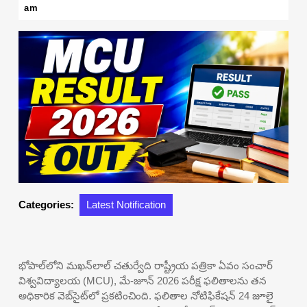
29,
am
2026
Categories:
Latest Notification
భోపాల్‌లోని మఖన్‌లాల్ చతుర్వేది రాష్ట్రీయ పత్రికా ఏవం సంచార్
విశ్వవిద్యాలయ (MCU), మే-జూన్ 2026 పరీక్ష ఫలితాలను తన
అధికారిక వెబ్‌సైట్‌లో ప్రకటించింది. ఫలితాల నోటిఫికేషన్ 24 జూలై