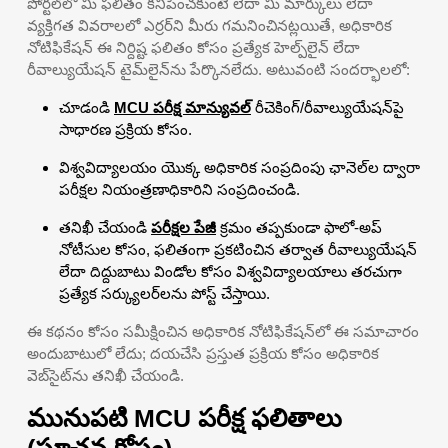
పోర్టల్‌లో మీ ఫలితం కనిపించకుంటే లేదా మీ మార్కులు లేదా
వ్యక్తిగత వివరాలలో ఎర్రర్‌ని మీరు గమనించినట్లయితే, అధికారిక
నోటిఫికేషన్ ఈ నిర్దిష్ట ఫలితం కోసం ప్రత్యేక హెల్ప్‌లైన్ లేదా
రీవాల్యుయేషన్ టైమ్‌లైన్‌ను పేర్కొనలేదు. అటువంటి సందర్భాలలో:
చూడండి
MCU పరీక్ష మాన్యువల్
రీచెకింగ్/రీవాల్యుయేషన్‌పై
సాధారణ ప్రక్రియ కోసం.
విశ్వవిద్యాలయం యొక్క అధికారిక సంప్రదింపు ఛానెల్‌ల ద్వారా
పరీక్షల నియంత్రణాధికారిని సంప్రదించండి.
తనిఖీ చేయండి
పరీక్షల పేజీ
క్రమం తప్పకుండా ఫాలో-అప్
నోటీసుల కోసం, ఫలితంగా ప్రకటించిన తర్వాత రీవాల్యుయేషన్
లేదా దిద్దుబాటు విండోల కోసం విశ్వవిద్యాలయాలు తరచుగా
ప్రత్యేక సర్క్యులర్‌లను పోస్ట్ చేస్తాయి.
ఈ కథనం కోసం సమీక్షించిన అధికారిక నోటిఫికేషన్‌లో ఈ సమాచారం
అందుబాటులో లేదు; దయచేసి ప్రస్తుత ప్రక్రియ కోసం అధికారిక
వెబ్‌సైట్‌ను తనిఖీ చేయండి.
మునుపటి MCU పరీక్ష ఫలితాలు
(సూచన కోసం)