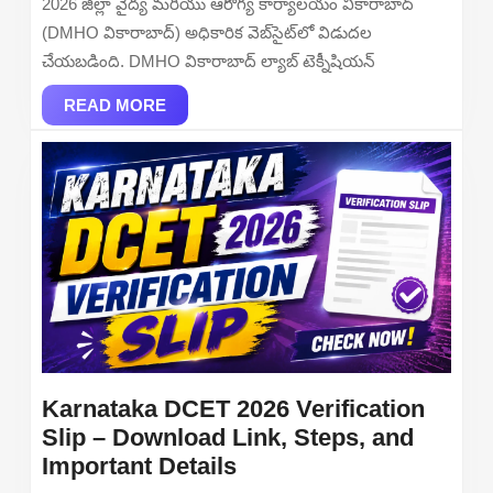
2026 జిల్లా వైద్య మరియు ఆరోగ్య కార్యాలయం వికారాబాద్
for
(DMHO వికారాబాద్) అధికారిక వెబ్‌సైట్‌లో విడుదల
Lab
చేయబడింది. DMHO వికారాబాద్ ల్యాబ్ టెక్నీషియన్
Technician
READ
and
READ MORE
MORE
STLS
Posts
Karnataka DCET 2026 Verification
Slip – Download Link, Steps, and
Karnataka
Important Details