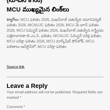
MCU ముఖ్యమైన లింక్‌లు
ట్యాగ్‌లు
: MCU ఫలితం 2026, మఖన్‌లాల్ చతుర్వేది యూనివర్శిటీ
ఫలితం 2026, MCNUJC ఫలితం 2026, MCU మే జూన్ ఫలితం
2026, MCU సెమిస్టర్ ఫలితం 2026, మఖన్‌లాల్ చతుర్వేది రాష్ట్రీయ
పత్రికాచారితా బి.ఎం.సి. ఫలితం, MCNUJC సెమిస్టర్ పరీక్ష ఫలితం,
MCU పరీక్షా ఫలితం 2026, MCU మార్క్‌షీట్ డౌన్‌లోడ్, MCU
ఫలితాలు ఆన్‌లైన్‌లో, MCU పరీక్షా ఫలితం
Source link
Leave a Reply
Your email address will not be published.
Required fields are
marked
*
Comment
*