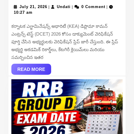
DCET
July
2026
Undati
July 21, 2026
Undati
0 Comment
|
|
|
21,
10:27 am
Verification
2026
Slip
కర్నాటక ఎగ్జామినేషన్స్ అథారిటీ (KEA) డిప్లొమా కామన్
–
ఎంట్రన్స్ టెస్ట్ (DCET) 2026 కోసం డాక్యుమెంట్ వెరిఫికేషన్
Download
పూర్తి చేసిన అభ్యర్థులకు వెరిఫికేషన్ స్లిప్ జారీ చేస్తుంది. ఈ స్లిప్
Link,
అభ్యర్థి అకడమిక్ రికార్డ్‌లు, కేటగిరీ క్లెయిమ్‌లు మరియు
Steps,
సమర్పించిన ఇతర
and
READ
Important
READ MORE
MORE
Details