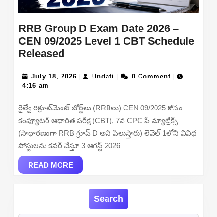
RRB Group D Exam Date 2026 –
CEN 09/2025 Level 1 CBT Schedule
RRB
Released
Group
D
July
Undati
July 18, 2026
Undati
0 Comment
|
|
|
18,
4:16 am
Exam
2026
Date
రైల్వే రిక్రూట్‌మెంట్ బోర్డ్‌లు (RRBలు) CEN 09/2025 కోసం
2026
కంప్యూటర్ ఆధారిత పరీక్ష (CBT), 7వ CPC పే మ్యాట్రిక్స్
–
(సాధారణంగా RRB గ్రూప్ D అని పిలుస్తారు) లెవెల్ 1లోని వివిధ
CEN
పోస్టులను కవర్ చేస్తూ 3 ఆగస్ట్ 2026
09/2025
Level
READ
READ MORE
MORE
1
CBT
Search
Schedule
Released