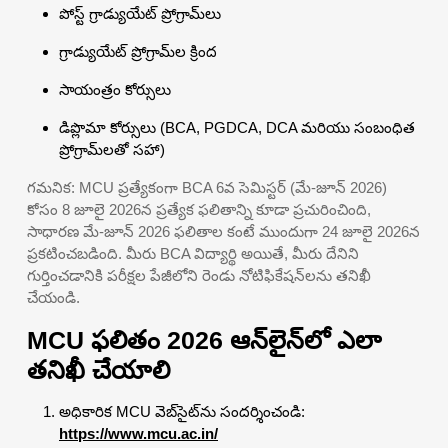
పోస్ట్ గ్రాడ్యుయేట్ ప్రోగ్రామ్‌లు
గ్రాడ్యుయేట్ ప్రోగ్రామ్‌ల క్రింద
సాయంత్రం కోర్సులు
డిప్లొమా కోర్సులు (BCA, PGDCA, DCA మరియు సంబంధిత
ప్రోగ్రామ్‌లతో సహా)
గమనిక: MCU ప్రత్యేకంగా BCA 6వ సెమిస్టర్ (మే-జూన్ 2026)
కోసం 8 జూలై 2026న ప్రత్యేక ఫలితాన్ని కూడా ప్రచురించింది,
సాధారణ మే-జూన్ 2026 ఫలితాల కంటే ముందుగా 24 జూలై 2026న
ప్రకటించబడింది. మీరు BCA విద్యార్థి అయితే, మీరు దేనిని
గుర్తించడానికి పరీక్షల పేజీలోని రెండు నోటిఫికేషన్‌లను తనిఖీ
చేయండి.
MCU ఫలితం 2026 ఆన్‌లైన్‌లో ఎలా
తనిఖీ చేయాలి
అధికారిక MCU వెబ్‌సైట్‌ను సందర్శించండి:
https://www.mcu.ac.in/