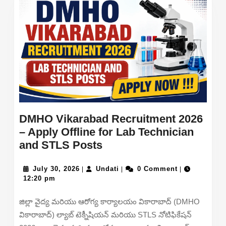
DMHO Vikarabad Recruitment 2026
– Apply Offline for Lab Technician
DMHO
and STLS Posts
Vikarabad
July
Recruitment
Undati
July 30, 2026
Undati
0 Comment
|
|
|
30,
12:20 pm
2026
2026
–
జిల్లా వైద్య మరియు ఆరోగ్య కార్యాలయం వికారాబాద్ (DMHO
Apply
వికారాబాద్) ల్యాబ్ టెక్నీషియన్ మరియు STLS నోటిఫికేషన్
Offline