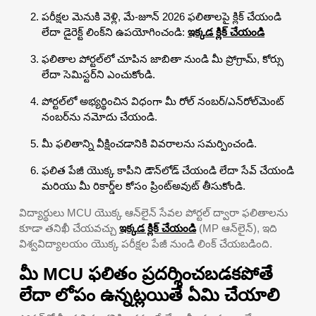
పరీక్షల మెనుకి వెళ్లి, మే-జూన్ 2026 ఫలితాలపై క్లిక్ చేయండి
లేదా డైరెక్ట్ లింక్‌ని ఉపయోగించండి:
ఇక్కడ క్లిక్ చేయండి
ఫలితాల పోర్టల్‌లో చూపిన జాబితా నుండి మీ ప్రోగ్రామ్, కోర్సు
లేదా సెమిస్టర్‌ని ఎంచుకోండి.
పోర్టల్‌లో అభ్యర్థించిన విధంగా మీ రోల్ నంబర్/ఎన్‌రోల్‌మెంట్
నంబర్‌ను నమోదు చేయండి.
మీ ఫలితాన్ని వీక్షించడానికి వివరాలను సమర్పించండి.
ఫలిత పేజీ యొక్క కాపీని డౌన్‌లోడ్ చేయండి లేదా సేవ్ చేయండి
మరియు మీ రికార్డ్‌ల కోసం ప్రింట్‌అవుట్ తీసుకోండి.
విద్యార్థులు MCU యొక్క ఆన్‌లైన్ సేవల పోర్టల్ ద్వారా ఫలితాలను
కూడా తనిఖీ చేయవచ్చు
ఇక్కడ క్లిక్ చేయండి
(MP ఆన్‌లైన్), ఇది
విశ్వవిద్యాలయం యొక్క పరీక్షల పేజీ నుండి లింక్ చేయబడింది.
మీ MCU ఫలితం ప్రదర్శించబడకపోతే
లేదా లోపం ఉన్నట్లయితే ఏమి చేయాలి