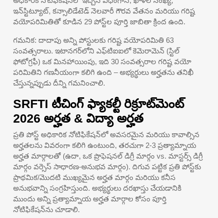
అధికారిక నోటిఫికేషన్‌లో ఇచ్చిన విధంగానే, ఖాళీల సంఖ్య,
ఇన్‌స్టిట్యూట్, కన్సాలిడేటెడ్ నెలవారీ గౌరవ వేతనం మరియు గరిష్ట
వయోపరిమితితో కూడిన 29 పోస్ట్‌ల పూర్తి జాబితా క్రింద ఉంది.
గమనిక: దాదాపు అన్ని పోస్టులకు గరిష్ట వయోపరిమితి 63
సంవత్సరాలు. ఇటానగర్‌లోని ఎఫ్‌టిఐఐలో కెమెరామెన్ (స్టిల్
ఫోటోగ్రఫీ) ఒక మినహాయింపు, ఇది 30 సంవత్సరాల గరిష్ట వయో
పరిమితిని గణనీయంగా కలిగి ఉంది – అభ్యర్థులు అర్హతను తనిఖీ
చేస్తున్నప్పుడు దీన్ని గమనించాలి.
SRFTI టీచింగ్ ఫ్యాకల్టీ రిక్రూట్‌మెంట్
2026 అర్హత & విద్యా అర్హత
ప్రతి పోస్ట్ అధికారిక నోటిఫికేషన్‌లో అవసరమైన మరియు కావాల్సిన
అర్హతలను వివరంగా కలిగి ఉంటుంది, తరచుగా 2-3 ప్రత్యామ్నాయ
అర్హత మార్గాలతో (ఉదా, ఒక ప్రొఫెషనల్ డిగ్రీ మార్గం vs. మాస్టర్స్ డిగ్రీ
మార్గం వర్సెస్ సాధారణ-అనుభవ మార్గం). దిగువ పట్టిక ప్రతి పోస్ట్‌కు
ప్రాథమిక/మొదటి ముఖ్యమైన అర్హత మార్గం మరియు కనీస
అనుభవాన్ని సంగ్రహిస్తుంది. అభ్యర్థులు దరఖాస్తు చేయడానికి
ముందు అన్ని ప్రత్యామ్నాయ అర్హత మార్గాల కోసం పూర్తి
నోటిఫికేషన్‌ను చూడాలి.