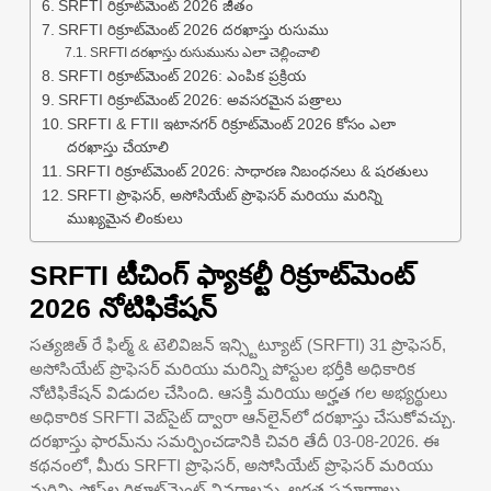
SRFTI రిక్రూట్‌మెంట్ 2026 జీతం
SRFTI రిక్రూట్‌మెంట్ 2026 దరఖాస్తు రుసుము
SRFTI దరఖాస్తు రుసుమును ఎలా చెల్లించాలి
SRFTI రిక్రూట్‌మెంట్ 2026: ఎంపిక ప్రక్రియ
SRFTI రిక్రూట్‌మెంట్ 2026: అవసరమైన పత్రాలు
SRFTI & FTII ఇటానగర్ రిక్రూట్‌మెంట్ 2026 కోసం ఎలా
దరఖాస్తు చేయాలి
SRFTI రిక్రూట్‌మెంట్ 2026: సాధారణ నిబంధనలు & షరతులు
SRFTI ప్రొఫెసర్, అసోసియేట్ ప్రొఫెసర్ మరియు మరిన్ని
ముఖ్యమైన లింకులు
SRFTI టీచింగ్ ఫ్యాకల్టీ రిక్రూట్‌మెంట్
2026 నోటిఫికేషన్
సత్యజిత్ రే ఫిల్మ్ & టెలివిజన్ ఇన్స్టిట్యూట్ (SRFTI) 31 ప్రొఫెసర్,
అసోసియేట్ ప్రొఫెసర్ మరియు మరిన్ని పోస్టుల భర్తీకి అధికారిక
నోటిఫికేషన్ విడుదల చేసింది. ఆసక్తి మరియు అర్హత గల అభ్యర్థులు
అధికారిక SRFTI వెబ్‌సైట్ ద్వారా ఆన్‌లైన్‌లో దరఖాస్తు చేసుకోవచ్చు.
దరఖాస్తు ఫారమ్‌ను సమర్పించడానికి చివరి తేదీ 03-08-2026. ఈ
కథనంలో, మీరు SRFTI ప్రొఫెసర్, అసోసియేట్ ప్రొఫెసర్ మరియు
మరిన్ని పోస్ట్‌ల రిక్రూట్‌మెంట్ వివరాలను, అర్హత ప్రమాణాలు,