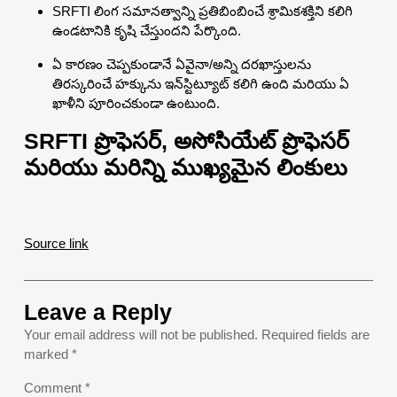
SRFTI లింగ సమానత్వాన్ని ప్రతిబింబించే శ్రామికశక్తిని కలిగి
ఉండటానికి కృషి చేస్తుందని పేర్కొంది.
ఏ కారణం చెప్పకుండానే ఏవైనా/అన్ని దరఖాస్తులను
తిరస్కరించే హక్కును ఇన్‌స్టిట్యూట్ కలిగి ఉంది మరియు ఏ
ఖాళీని పూరించకుండా ఉంటుంది.
SRFTI ప్రొఫెసర్, అసోసియేట్ ప్రొఫెసర్
మరియు మరిన్ని ముఖ్యమైన లింకులు
Source link
Leave a Reply
Your email address will not be published.
Required fields are
marked
*
Comment
*