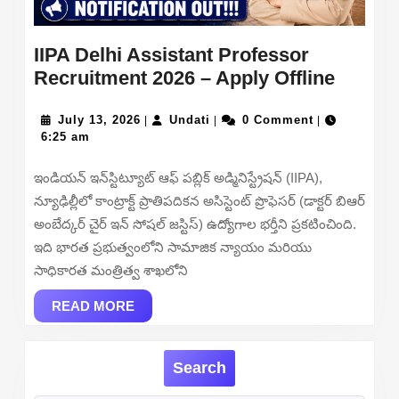
IIPA Delhi Assistant Professor
IIPA
Recruitment 2026 – Apply Offline
Delhi
July
Undati
Assist
July 13, 2026
Undati
0 Comment
|
|
|
13,
6:25 am
Profes
2026
Recrui
ఇండియన్ ఇన్‌స్టిట్యూట్ ఆఫ్ పబ్లిక్ అడ్మినిస్ట్రేషన్ (IIPA),
2026
న్యూఢిల్లీలో కాంట్రాక్ట్ ప్రాతిపదికన అసిస్టెంట్ ప్రొఫెసర్ (డాక్టర్ బిఆర్
–
అంబేద్కర్ చైర్ ఇన్ సోషల్ జస్టిస్) ఉద్యోగాల భర్తీని ప్రకటించింది.
Apply
ఇది భారత ప్రభుత్వంలోని సామాజిక న్యాయం మరియు
Offline
సాధికారత మంత్రిత్వ శాఖలోని
READ
READ MORE
MORE
Search