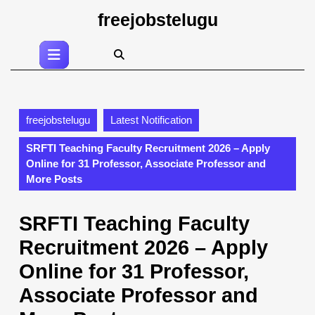
Skip
freejobstelugu
to
content
Open
Skip
Button
to
content
freejobstelugu
Latest Notification
SRFTI Teaching Faculty Recruitment 2026 – Apply
Online for 31 Professor, Associate Professor and
More Posts
SRFTI Teaching Faculty
Recruitment 2026 – Apply
Online for 31 Professor,
Associate Professor and