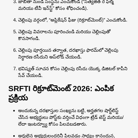
జాబితా నుండి సంస్థను ఎంచుకోండి (“సత్యజిత్ రే ఫిల్మ్
మరియు టీవీ ఇన్‌స్ట్” కోసం శోధించండి).
చెల్లింపు వర్గంలో, “అప్లికేషన్ ఫీజు (రిక్రూట్‌మెంట్)” ఎంచుకోండి.
చెల్లింపు వివరాలను పూరించండి మరియు చెల్లింపుతో
కొనసాగండి.
చెల్లింపు పూర్తయిన తర్వాత, దరఖాస్తు ఫారమ్‌లో చెల్లింపు
నిర్ధారణ రసీదుని అప్‌లోడ్ చేయండి.
భవిష్యత్ సూచన కోసం చెల్లింపు రసీదు యొక్క డిజిటల్ కాపీని
సేవ్ చేయండి.
SRFTI రిక్రూట్‌మెంట్ 2026: ఎంపిక
ప్రక్రియ
అందుకున్న దరఖాస్తుల సంఖ్యను బట్టి, అర్హతగల షార్ట్‌లిస్ట్
చేసిన అభ్యర్థులు పోస్ట్‌కు వర్తించే విధంగా ట్రేడ్ టెస్ట్ మరియు/
లేదా ఇంటర్వ్యూ కోసం పిలవబడతారు.
అర్హులైన అభ్యర్థులందరినీ పిలవడం సాధ్యం కానందున,