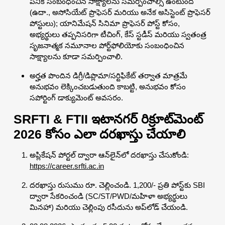
పనికి సంబంధించిన సాక్ష్యాలను సమర్పించాల్సి ఉంటుంది
(ఉదా., అసోసియేట్ ప్రొఫెసర్ మరియు అనేక అసిస్టెంట్ ప్రొఫెసర్
పోస్టులు); యానిమేషన్ సినిమా ప్రొఫెసర్ పోస్ట్ కోసం,
అభ్యర్థులు తప్పనిసరిగా టీచింగ్, కేస్ స్టడీస్ మరియు స్వతంత్ర
సృజనాత్మక నమూనాల పోర్ట్‌ఫోలియోకు సంబంధించిన
సాక్ష్యాలను కూడా సమర్పించాలి.
అర్హత పొందిన డిగ్రీ/డిప్లొమా/సర్టిఫికేట్ తర్వాత మాత్రమే
అనుభవం లెక్కించబడుతుంది కాబట్టి, అనుభవం కోసం
సపోర్టింగ్ డాక్యుమెంట్ అవసరం.
SRFTI & FTII ఇటానగర్ రిక్రూట్‌మెంట్
2026 కోసం ఎలా దరఖాస్తు చేయాలి
అప్లికేషన్ పోర్టల్ ద్వారా ఆన్‌లైన్‌లో దరఖాస్తు చేసుకోండి:
https://career.srfti.ac.in
దరఖాస్తు రుసుము రూ. చెల్లించండి. 1,200/- ప్రతి పోస్ట్‌కు SBI
ద్వారా సేకరించండి (SC/ST/PWD/మహిళా అభ్యర్థులు
మినహా) మరియు చెల్లింపు రసీదును అప్‌లోడ్ చేయండి.