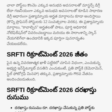
చాలా పోస్ట్‌లు కొంచెం ఎక్కువ అనుభవ అవసరాలతో మాస్టర్స్ డిగ్రీ
లేదా గణనీయంగా ఎక్కువ అనుభవ అవసరాలతో కూడిన సాధారణ
డిగ్రీ ఆధారంగా ప్రత్యామ్నాయ అర్హత మార్గాలను కూడా అందిస్తాయి
(కొన్ని ప్రొఫెసర్ పోస్టులకు 12 సంవత్సరాల వరకు). ఈ ప్రత్యామ్నాయ
మార్గాలు, “కావాల్సిన” అర్హతలతో పాటు, పూర్తి అధికారిక
నోటిఫికేషన్‌లో వివరించబడ్డాయి మరియు ఈ సారాంశాన్ని స్కాన్
చేయగలిగేలా ఉంచడానికి ఇక్కడ పూర్తిగా పునరావృతం
చేయబడలేదు.
SRFTI రిక్రూట్‌మెంట్ 2026 జీతం
పైన ఉన్న వివరణాత్మక ఖాళీ పట్టికలో చూపిన విధంగా, ఎంచుకున్న
అభ్యర్థి ఇన్‌స్టిట్యూట్ వసతిని ఎంచుకుంటే, ప్రతి పోస్ట్‌కి (కెమెరామెన్,
స్టిల్ ఫోటోగ్రఫీ మినహా) తక్కువ, ప్రత్యామ్నాయ గౌరవ వేతనం
అందించబడుతుంది.
SRFTI రిక్రూట్‌మెంట్ 2026 దరఖాస్తు
రుసుము
దరఖాస్తు రుసుము రూ. దరఖాస్తు చేసుకున్న ప్రతి పోస్ట్‌కు