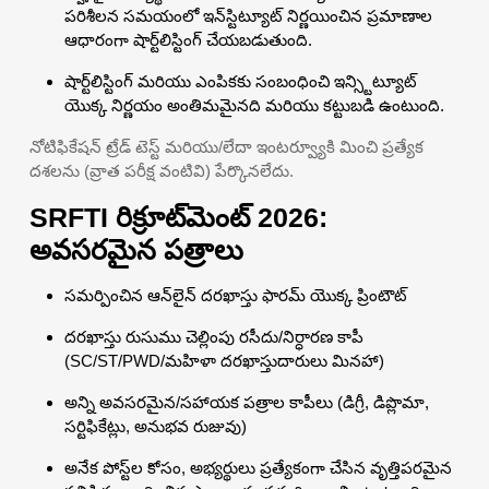
పరిశీలన సమయంలో ఇన్‌స్టిట్యూట్ నిర్ణయించిన ప్రమాణాల
ఆధారంగా షార్ట్‌లిస్టింగ్ చేయబడుతుంది.
షార్ట్‌లిస్టింగ్ మరియు ఎంపికకు సంబంధించి ఇన్స్టిట్యూట్
యొక్క నిర్ణయం అంతిమమైనది మరియు కట్టుబడి ఉంటుంది.
నోటిఫికేషన్ ట్రేడ్ టెస్ట్ మరియు/లేదా ఇంటర్వ్యూకి మించి ప్రత్యేక
దశలను (వ్రాత పరీక్ష వంటివి) పేర్కొనలేదు.
SRFTI రిక్రూట్‌మెంట్ 2026:
అవసరమైన పత్రాలు
సమర్పించిన ఆన్‌లైన్ దరఖాస్తు ఫారమ్ యొక్క ప్రింటౌట్
దరఖాస్తు రుసుము చెల్లింపు రసీదు/నిర్ధారణ కాపీ
(SC/ST/PWD/మహిళా దరఖాస్తుదారులు మినహా)
అన్ని అవసరమైన/సహాయక పత్రాల కాపీలు (డిగ్రీ, డిప్లొమా,
సర్టిఫికేట్లు, అనుభవ రుజువు)
అనేక పోస్ట్‌ల కోసం, అభ్యర్థులు ప్రత్యేకంగా చేసిన వృత్తిపరమైన