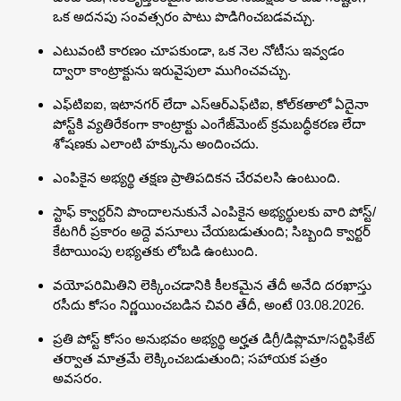
ఒక అదనపు సంవత్సరం పాటు పొడిగించబడవచ్చు.
ఎటువంటి కారణం చూపకుండా, ఒక నెల నోటీసు ఇవ్వడం
ద్వారా కాంట్రాక్టును ఇరువైపులా ముగించవచ్చు.
ఎఫ్‌టిఐఐ, ఇటానగర్ లేదా ఎస్‌ఆర్‌ఎఫ్‌టిఐ, కోల్‌కతాలో ఏదైనా
పోస్ట్‌కి వ్యతిరేకంగా కాంట్రాక్టు ఎంగేజ్‌మెంట్ క్రమబద్ధీకరణ లేదా
శోషణకు ఎలాంటి హక్కును అందించదు.
ఎంపికైన అభ్యర్థి తక్షణ ప్రాతిపదికన చేరవలసి ఉంటుంది.
స్టాఫ్ క్వార్టర్‌ని పొందాలనుకునే ఎంపికైన అభ్యర్థులకు వారి పోస్ట్/
కేటగిరీ ప్రకారం అద్దె వసూలు చేయబడుతుంది; సిబ్బంది క్వార్టర్
కేటాయింపు లభ్యతకు లోబడి ఉంటుంది.
వయోపరిమితిని లెక్కించడానికి కీలకమైన తేదీ అనేది దరఖాస్తు
రసీదు కోసం నిర్ణయించబడిన చివరి తేదీ, అంటే 03.08.2026.
ప్రతి పోస్ట్ కోసం అనుభవం అభ్యర్థి అర్హత డిగ్రీ/డిప్లొమా/సర్టిఫికేట్
తర్వాత మాత్రమే లెక్కించబడుతుంది; సహాయక పత్రం
అవసరం.