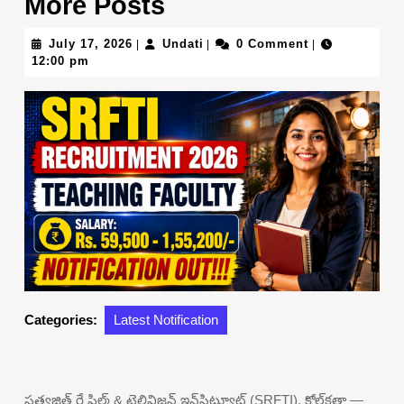
More Posts
July
Undati
July 17, 2026
Undati
0 Comment
|
|
|
17,
12:00 pm
2026
Categories:
Latest Notification
సత్యజిత్ రే ఫిల్మ్ & టెలివిజన్ ఇన్‌స్టిట్యూట్ (SRFTI), కోల్‌కతా —