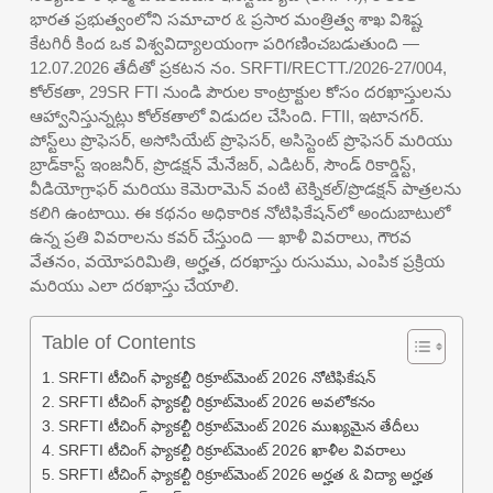
భారత ప్రభుత్వంలోని సమాచార & ప్రసార మంత్రిత్వ శాఖ విశిష్ట
కేటగిరీ కింద ఒక విశ్వవిద్యాలయంగా పరిగణించబడుతుంది —
12.07.2026 తేదీతో ప్రకటన నం. SRFTI/RECTT./2026-27/004,
కోల్‌కతా, 29SR FTI నుండి పౌరుల కాంట్రాక్టుల కోసం దరఖాస్తులను
ఆహ్వానిస్తున్నట్లు కోల్‌కతాలో విడుదల చేసింది. FTII, ఇటానగర్.
పోస్ట్‌లు ప్రొఫెసర్, అసోసియేట్ ప్రొఫెసర్, అసిస్టెంట్ ప్రొఫెసర్ మరియు
బ్రాడ్‌కాస్ట్ ఇంజనీర్, ప్రొడక్షన్ మేనేజర్, ఎడిటర్, సౌండ్ రికార్డిస్ట్,
వీడియోగ్రాఫర్ మరియు కెమెరామెన్ వంటి టెక్నికల్/ప్రొడక్షన్ పాత్రలను
కలిగి ఉంటాయి. ఈ కథనం అధికారిక నోటిఫికేషన్‌లో అందుబాటులో
ఉన్న ప్రతి వివరాలను కవర్ చేస్తుంది — ఖాళీ వివరాలు, గౌరవ
వేతనం, వయోపరిమితి, అర్హత, దరఖాస్తు రుసుము, ఎంపిక ప్రక్రియ
మరియు ఎలా దరఖాస్తు చేయాలి.
Table of Contents
SRFTI టీచింగ్ ఫ్యాకల్టీ రిక్రూట్‌మెంట్ 2026 నోటిఫికేషన్
SRFTI టీచింగ్ ఫ్యాకల్టీ రిక్రూట్‌మెంట్ 2026 అవలోకనం
SRFTI టీచింగ్ ఫ్యాకల్టీ రిక్రూట్‌మెంట్ 2026 ముఖ్యమైన తేదీలు
SRFTI టీచింగ్ ఫ్యాకల్టీ రిక్రూట్‌మెంట్ 2026 ఖాళీల వివరాలు
SRFTI టీచింగ్ ఫ్యాకల్టీ రిక్రూట్‌మెంట్ 2026 అర్హత & విద్యా అర్హత