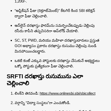
1,200/-.
“అప్లికేషన్ ఫీజు (రిక్రూట్‌మెంట్)” కేటగిరీ కింద SBI కలెక్షన్
ద్వారా ఫీజు చెల్లించాలి.
ఆన్‌లైన్ దరఖాస్తు ఫారమ్‌ను సమర్పించేటప్పుడు చెల్లింపు
రసీదు కాపీని తప్పనిసరిగా అప్‌లోడ్ చేయాలి.
SC, ST, PWD, మరియు మహిళా దరఖాస్తుదారులు ప్రస్తుత
GOI అభ్యాసం ప్రకారం దరఖాస్తు రుసుము చెల్లింపు నుండి
మినహాయించబడ్డారు.
ఒకటి కంటే ఎక్కువ పోస్టులకు దరఖాస్తు చేసుకునే అభ్యర్థులు
ఒక్కో పోస్టుకు ప్రత్యేకంగా ఫీజు చెల్లించాలి.
SRFTI దరఖాస్తు రుసుమును ఎలా
చెల్లించాలి
లింక్‌ని తెరవండి:
https://www.onlinesbi.sbi/sbicollect
వర్గాన్ని “విద్యా సంస్థలు”గా ఎంచుకోండి.