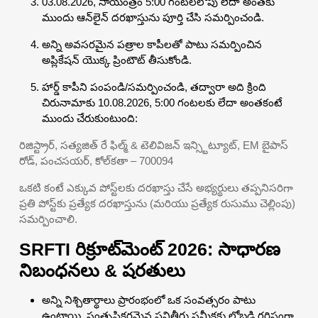
03.08.2026, సాయంత్రం 5:00 గంటలలోపు లేదా అంతకు
ముందు ఆన్‌లైన్ దరఖాస్తును పూర్తి చేసి సమర్పించండి.
అన్ని అవసరమైన పత్రాల కాపీలతో పాటు సమర్పించిన
అప్లికేషన్ యొక్క ప్రింటౌట్ తీసుకోండి.
హార్డ్ కాపీని పంపండి/సమర్పించండి, తద్వారా అది క్రింది
చిరునామాకు 10.08.2026, 5:00 గంటలకు లేదా అంతకంటే
ముందు చేరుకుంటుంది:
రిజిస్ట్రార్, సత్యజిత్ రే ఫిల్మ్ & టెలివిజన్ ఇన్స్టిట్యూట్, EM బైపాస్
రోడ్, పంచసయర్, కోల్‌కతా – 700094
ఒకటి కంటే ఎక్కువ పోస్ట్‌లకు దరఖాస్తు చేసే అభ్యర్థులు తప్పనిసరిగా
ప్రతి పోస్ట్‌కు ప్రత్యేక దరఖాస్తును (మరియు ప్రత్యేక రుసుము చెల్లింపు)
సమర్పించాలి.
SRFTI రిక్రూట్‌మెంట్ 2026: సాధారణ
నిబంధనలు & షరతులు
అన్ని నిశ్చితార్థాలు ప్రారంభంలో ఒక సంవత్సరం పాటు
ఉంటాయి, సంతృప్తికరమైన పనితీరు సమీక్షకు లోబడి గరిష్టంగా