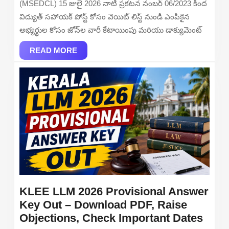
(MSEDCL) 15 జులై 2026 నాటి ప్రకటన నంబర్ 06/2023 కింద
–
విద్యుత్ సహాయక్ పోస్ట్ కోసం వెయిట్ లిస్ట్ నుండి ఎంపికైన
Zonewise
అభ్యర్థుల కోసం జోన్‌ల వారీ కేటాయింపు మరియు డాక్యుమెంట్
Allocation
READ
&
READ MORE
MORE
Document
Verification
Dates
(Advt.
No.
06/2023)
KLEE LLM 2026 Provisional Answer
Key Out – Download PDF, Raise
KLE
Objections, Check Important Dates