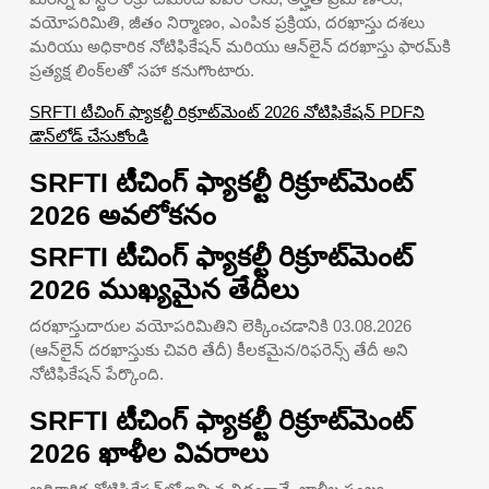
వయోపరిమితి, జీతం నిర్మాణం, ఎంపిక ప్రక్రియ, దరఖాస్తు దశలు
మరియు అధికారిక నోటిఫికేషన్ మరియు ఆన్‌లైన్ దరఖాస్తు ఫారమ్‌కి
ప్రత్యక్ష లింక్‌లతో సహా కనుగొంటారు.
SRFTI టీచింగ్ ఫ్యాకల్టీ రిక్రూట్‌మెంట్ 2026 నోటిఫికేషన్ PDFని
డౌన్‌లోడ్ చేసుకోండి
SRFTI టీచింగ్ ఫ్యాకల్టీ రిక్రూట్‌మెంట్
2026 అవలోకనం
SRFTI టీచింగ్ ఫ్యాకల్టీ రిక్రూట్‌మెంట్
2026 ముఖ్యమైన తేదీలు
దరఖాస్తుదారుల వయోపరిమితిని లెక్కించడానికి 03.08.2026
(ఆన్‌లైన్ దరఖాస్తుకు చివరి తేదీ) కీలకమైన/రిఫరెన్స్ తేదీ అని
నోటిఫికేషన్ పేర్కొంది.
SRFTI టీచింగ్ ఫ్యాకల్టీ రిక్రూట్‌మెంట్
2026 ఖాళీల వివరాలు