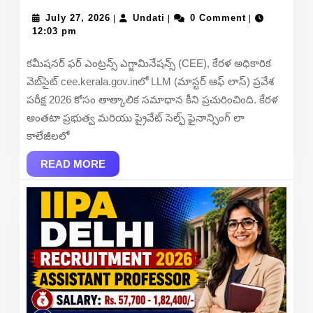
LLM
July
Undati
2026
July 27, 2026
Undati
0 Comment
|
|
|
27,
12:03 pm
Prov
2026
Ans
కమీషనర్ ఫర్ ఎంట్రన్స్ ఎగ్జామినేషన్స్ (CEE), కేరళ అధికారిక
Key
వెబ్‌సైట్ cee.kerala.gov.inలో LLM (మాస్టర్ ఆఫ్ లాస్) ప్రవేశ
Out
పరీక్ష 2026 కోసం తాత్కాలిక సమాధాన కీని ప్రచురించింది. కేరళ
–
అంతటా ప్రభుత్వ మరియు ప్రైవేట్ సెల్ఫ్ ఫైనాన్సింగ్ లా
Down
కాలేజీలలో
PDF,
READ
Rais
READ MORE
MORE
Obje
Chec
Impo
Date