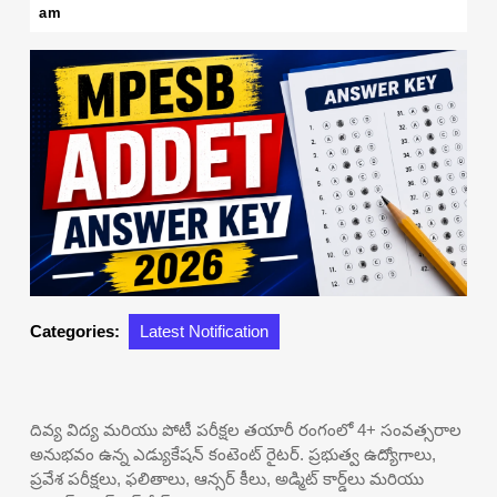
14,
am
2026
Categories:
Latest Notification
దివ్య విద్య మరియు పోటీ పరీక్షల తయారీ రంగంలో 4+ సంవత్సరాల
అనుభవం ఉన్న ఎడ్యుకేషన్ కంటెంట్ రైటర్. ప్రభుత్వ ఉద్యోగాలు,
ప్రవేశ పరీక్షలు, ఫలితాలు, ఆన్సర్ కీలు, అడ్మిట్ కార్డ్‌లు మరియు