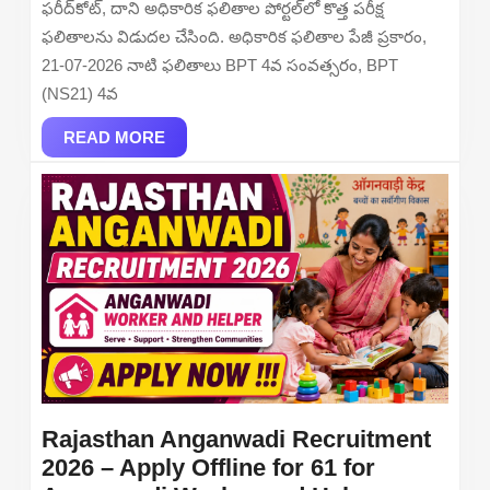
ఫరీద్‌కోట్, దాని అధికారిక ఫలితాల పోర్టల్‌లో కొత్త పరీక్ష
Check
ఫలితాలను విడుదల చేసింది. అధికారిక ఫలితాల పేజీ ప్రకారం,
3rd
21-07-2026 నాటి ఫలితాలు BPT 4వ సంవత్సరం, BPT
&
(NS21) 4వ
4th
READ
Year
READ MORE
MORE
Result
Online
at
bfuhs.ac.in
Rajasthan Anganwadi Recruitment
2026 – Apply Offline for 61 for