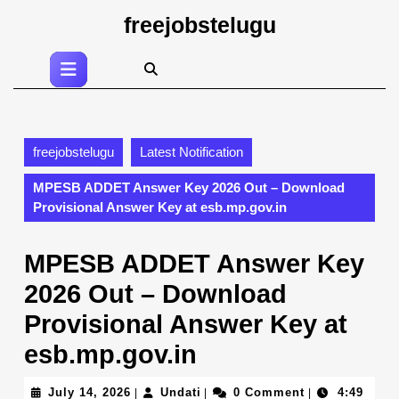
Skip
freejobstelugu
to
content
Open
Skip
Button
to
content
freejobstelugu
Latest Notification
MPESB ADDET Answer Key 2026 Out – Download
Provisional Answer Key at esb.mp.gov.in
MPESB ADDET Answer Key
2026 Out – Download
Provisional Answer Key at
esb.mp.gov.in
July
Undati
July 14, 2026
Undati
0 Comment
4:49
|
|
|