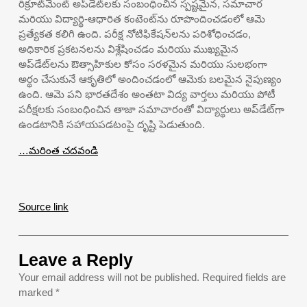
రిక్రూట్‌మెంట్ అప్‌డేట్‌లకు సంబంధించిన స్పష్టమైన, సమాచార
మరియు విద్యార్థి-ఆధారిత కంటెంట్‌ను రూపొందించడంలో ఆమె
ప్రత్యేకత కలిగి ఉంది. పరీక్ష నోటిఫికేషన్‌లను పరిశోధించడం,
అధికారిక ప్రకటనలను విశ్లేషించడం మరియు ముఖ్యమైన
అప్‌డేట్‌లను ఔత్సాహికుల కోసం సరళమైన మరియు సులభంగా
అర్థం చేసుకునే ఆకృతిలో అందించడంలో ఆమెకు బలమైన నైపుణ్యం
ఉంది. ఆమె పని భారతదేశం అంతటా విద్య వార్తలు మరియు పోటీ
పరీక్షలకు సంబంధించిన తాజా సమాచారంతో విద్యార్థులు అప్‌డేట్‌గా
ఉండటానికి సహాయపడటంపై దృష్టి పెడుతుంది.
…మరింత చదవండి
Source link
Leave a Reply
Your email address will not be published.
Required fields are
marked
*