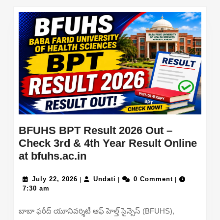
post:
post:
BFUHS BPT Result 2026 Out –
Check 3rd & 4th Year Result Online
BFUHS
at bfuhs.ac.in
BPT
July
Result
Undati
July 22, 2026
Undati
0 Comment
|
|
|
22,
7:30 am
2026
2026
Out
బాబా ఫరీద్ యూనివర్శిటీ ఆఫ్ హెల్త్ సైన్సెస్ (BFUHS),
–