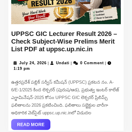
UPPSC GIC Lecturer Result 2026 –
Check Subject-Wise Prelims Merit
UPPSC
List PDF at uppsc.up.nic.in
GIC
July
Undati
Lecturer
July 24, 2026
Undati
0 Comment
|
|
|
24,
1:19 pm
Result
2026
2026
ఉత్తరప్రదేశ్ పబ్లిక్ సర్వీస్ కమీషన్ (UPPSC) ప్రకటన నం. A-
–
6/E-1/2025 కింద లెక్చరర్ (పురుష/ఆడ), ప్రభుత్వ ఇంటర్ కాలేజ్
Check
ఎగ్జామినేషన్-2025 కోసం UPPSC GIC లెక్చరర్ ప్రిలిమ్స్
Subject-
ఫలితాలను 2026 ప్రకటించింది. ఫలితాలు సబ్జెక్టుల వారీగా
Wise
అధికారిక వెబ్‌సైట్ uppsc.up.nic.inలో విడుదల
Prelims
READ
Merit
READ MORE
MORE