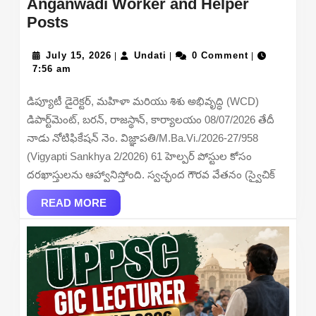
Anganwadi Worker and Helper
Rajasthan
Posts
Anganwadi
Recruitment
July
Undati
July 15, 2026
Undati
0 Comment
|
|
|
15,
7:56 am
2026
2026
–
డిప్యూటీ డైరెక్టర్, మహిళా మరియు శిశు అభివృద్ధి (WCD)
Apply
డిపార్ట్‌మెంట్, బరన్, రాజస్థాన్, కార్యాలయం 08/07/2026 తేదీ
Offline
నాడు నోటిఫికేషన్ నెం. విజ్ఞాపతి/M.Ba.Vi./2026-27/958
for
(Vigyapti Sankhya 2/2026) 61 హెల్పర్ పోస్టుల కోసం
61
దరఖాస్తులను ఆహ్వానిస్తోంది. స్వచ్ఛంద గౌరవ వేతనం (స్వైచిక్
for
Anganwadi
READ
READ MORE
MORE
Worker
and
Helper
Posts